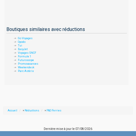
Boutiques similaires avec réductions
Go Voyages
Opodo
Tui
EasyJet
Voyages SNCF
Formule 1
Futuroscope
Promovacances
Weekendesk
Parc Astérix
Accueil
»
Réductions
»
P&O Ferries
Dernière mise à jour le
07/08/2026