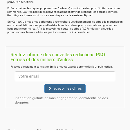
pouvoir en bénéficier.
Enfin, certaines boutiques proposent des "cadeaux", sous forme d'un produit offert avec votre
commande. D'autres boutiques peuvent également offrir des échantillons ou des services.
Gratuits,
ces bonus sont un des avantages de la vente en ligne !
Sur CeriseClub, nous nous efforçons à rechercher quotidiennement les offres de réduction en
cours de validité qui vous permettent d'obtenir des rabais pour vos achats en ligne sur les
boutiques e-commerce. Afin de recevoir les nouvelles offres P&O Ferries ainsi que des
promotions exclusives, n'hésitez pas à vous inscrire à la newsletter.
Restez informé des nouvelles réductions P&O
Ferries et des milliers d'autres
Recevez directement sans attendre les nouveaux codes promo dès leur publication.
recevoir les offres
inscription gratuite et sans engagement - confidentialité des
données