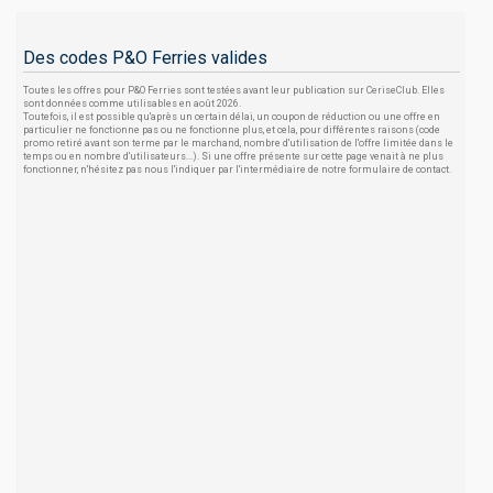
Des codes P&O Ferries valides
Toutes les offres pour P&O Ferries sont testées avant leur publication sur CeriseClub. Elles
sont données comme utilisables en août 2026.
Toutefois, il est possible qu'après un certain délai, un coupon de réduction ou une offre en
particulier ne fonctionne pas ou ne fonctionne plus, et cela, pour différentes raisons (code
promo retiré avant son terme par le marchand, nombre d'utilisation de l'offre limitée dans le
temps ou en nombre d'utilisateurs...). Si une offre présente sur cette page venait à ne plus
fonctionner, n'hésitez pas nous l'indiquer par l'intermédiaire de notre formulaire de contact.