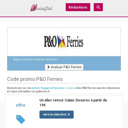
Réductions
Soyez le premier à donner votre avis !
évaluer P&O Ferries
Code promo P&O Ferries
Economisez sur vos
achats Voyages & Vacances / Loisirs
chez P&O Ferries avec les réductions
en ligne utilisables sur poferries.fr
Un aller-retour Calais-Douvres à partir de
offre
19€
vers la réduction