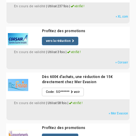
En cours de validité
| Utilisé 237 fois
|
vérifié !
» XL.com
Profitez des promotions
vers la réduction
En cours de validité
| Utilisé 3 fois
|
vérifié !
» Corsair
Dès 600€ d'achats, une réduction de 15€
directement chez Mer Evasion
Code : SO******
voir
En cours de validité
| Utilisé 58 fois
|
vérifié !
» Mer Evasion
Profitez des promotions