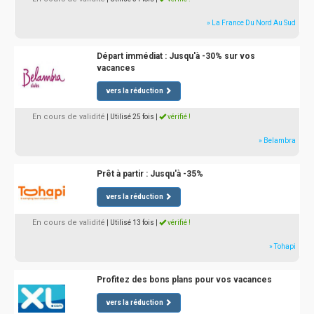
» La France Du Nord Au Sud
Départ immédiat : Jusqu'à -30% sur vos
vacances
vers la réduction
En cours de validité
| Utilisé 25 fois
|
vérifié !
» Belambra
Prêt à partir : Jusqu'à -35%
vers la réduction
En cours de validité
| Utilisé 13 fois
|
vérifié !
» Tohapi
Profitez des bons plans pour vos vacances
vers la réduction