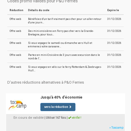
Codes promo valides pour P&O Ferries
Réduction
Détails du code
Expire le
Offre web
Bénéficiez d'un tarif vraiment pas cher pour un aller-retour
31/12/2026
d'une journ…
Offre web
Des mini-croisières en Ferry pas cher vers la Grande-
31/12/2026
Bretagne, pour tous…
Offre web
Si vous voyagez le samedi ou dimanche vers Hull et
31/12/2026
emmenez votre caravane…
Offre web
Partez en mini-Croisière de 3 jours avec excursion dans le
31/12/2026
nord de l'…
Offre web
Si vous voyagez en vélo sur le ferry Rotterdam & Zeebruges-
31/12/2026
Hull…
D'autres réductions alternatives à P&O Ferries
Jusqu'à 40% d'économie
vers la réduction
En cours de validité
| Utilisé 167 fois
|
vérifié !
» Toocamp