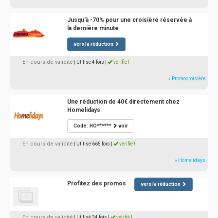
Jusqu'à -70% pour une croisière réservée à
la dernière minute
vers la réduction
En cours de validité
| Utilisé 4 fois
|
vérifié !
» Promocroisière
Une réduction de 40€ directement chez
Homelidays
Code : HO******
voir
En cours de validité
| Utilisé 665 fois
|
vérifié !
» Homelidays
Profitez des promos
vers la réduction
En cours de validité
| Utilisé 34 fois
|
vérifié !