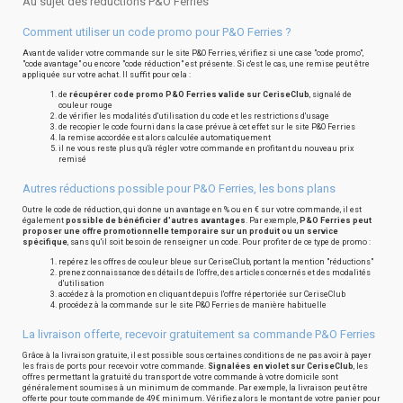
Au sujet des réductions P&O Ferries
Comment utiliser un code promo pour P&O Ferries ?
Avant de valider votre commande sur le site P&O Ferries, vérifiez si une case "code promo",
"code avantage" ou encore "code réduction" est présente. Si c'est le cas, une remise peut être
appliquée sur votre achat. Il suffit pour cela :
de
récupérer code promo P&O Ferries valide sur CeriseClub
, signalé de
couleur rouge
de vérifier les modalités d'utilisation du code et les restrictions d'usage
de recopier le code fourni dans la case prévue à cet effet sur le site P&O Ferries
la remise accordée est alors calculée automatiquement
il ne vous reste plus qu'à régler votre commande en profitant du nouveau prix
remisé
Autres réductions possible pour P&O Ferries, les bons plans
Outre le code de réduction, qui donne un avantage en % ou en € sur votre commande, il est
également
possible de bénéficier d'autres avantages
. Par exemple,
P&O Ferries peut
proposer une offre promotionnelle temporaire sur un produit ou un service
spécifique
, sans qu'il soit besoin de renseigner un code. Pour profiter de ce type de promo :
repérez les offres de couleur bleue sur CeriseClub, portant la mention "réductions"
prenez connaissance des détails de l'offre, des articles concernés et des modalités
d'utilisation
accédez à la promotion en cliquant depuis l'offre répertoriée sur CeriseClub
procédez à la commande sur le site P&O Ferries de manière habituelle
La livraison offerte, recevoir gratuitement sa commande P&O Ferries
Grâce à la livraison gratuite, il est possible sous certaines conditions de ne pas avoir à payer
les frais de ports pour recevoir votre commande.
Signalées en violet sur CeriseClub
, les
offres permettant la gratuité du transport de votre commande à votre domicile sont
généralement soumises à un minimum de commande. Par exemple, la livraison peut être
offerte pour toute commande de 49€ minimum. Vérifiez alors le montant de votre panier pour