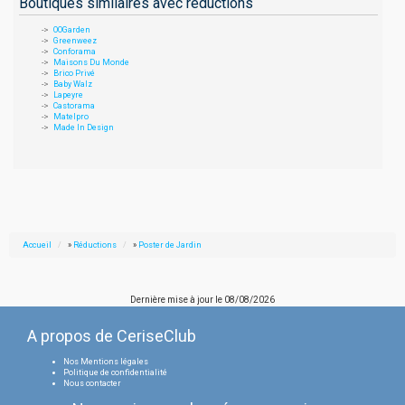
Boutiques similaires avec réductions
OOGarden
Greenweez
Conforama
Maisons Du Monde
Brico Privé
Baby Walz
Lapeyre
Castorama
Matelpro
Made In Design
Accueil
»
Réductions
»
Poster de Jardin
Dernière mise à jour le
08/08/2026
A propos de CeriseClub
Nos Mentions légales
Politique de confidentialité
Nous contacter