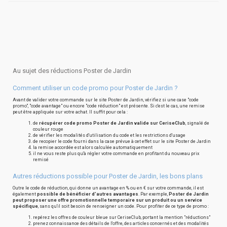
Au sujet des réductions Poster de Jardin
Comment utiliser un code promo pour Poster de Jardin ?
Avant de valider votre commande sur le site Poster de Jardin, vérifiez si une case "code
promo", "code avantage" ou encore "code réduction" est présente. Si c'est le cas, une remise
peut être appliquée sur votre achat. Il suffit pour cela :
de
récupérer code promo Poster de Jardin valide sur CeriseClub
, signalé de
couleur rouge
de vérifier les modalités d'utilisation du code et les restrictions d'usage
de recopier le code fourni dans la case prévue à cet effet sur le site Poster de Jardin
la remise accordée est alors calculée automatiquement
il ne vous reste plus qu'à régler votre commande en profitant du nouveau prix
remisé
Autres réductions possible pour Poster de Jardin, les bons plans
Outre le code de réduction, qui donne un avantage en % ou en € sur votre commande, il est
également
possible de bénéficier d'autres avantages
. Par exemple,
Poster de Jardin
peut proposer une offre promotionnelle temporaire sur un produit ou un service
spécifique
, sans qu'il soit besoin de renseigner un code. Pour profiter de ce type de promo :
repérez les offres de couleur bleue sur CeriseClub, portant la mention "réductions"
prenez connaissance des détails de l'offre, des articles concernés et des modalités