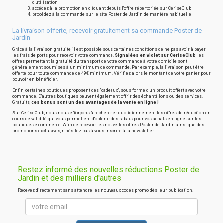
d'utilisation
accédez à la promotion en cliquant depuis l'offre répertoriée sur CeriseClub
procédez à la commande sur le site Poster de Jardin de manière habituelle
La livraison offerte, recevoir gratuitement sa commande Poster de
Jardin
Grâce à la livraison gratuite, il est possible sous certaines conditions de ne pas avoir à payer
les frais de ports pour recevoir votre commande.
Signalées en violet sur CeriseClub
, les
offres permettant la gratuité du transport de votre commande à votre domicile sont
généralement soumises à un minimum de commande. Par exemple, la livraison peut être
offerte pour toute commande de 49€ minimum. Vérifiez alors le montant de votre panier pour
pouvoir en bénéficier.
Enfin, certaines boutiques proposent des "cadeaux", sous forme d'un produit offert avec votre
commande. D'autres boutiques peuvent également offrir des échantillons ou des services.
Gratuits,
ces bonus sont un des avantages de la vente en ligne !
Sur CeriseClub, nous nous efforçons à rechercher quotidiennement les offres de réduction en
cours de validité qui vous permettent d'obtenir des rabais pour vos achats en ligne sur les
boutiques e-commerce. Afin de recevoir les nouvelles offres Poster de Jardin ainsi que des
promotions exclusives, n'hésitez pas à vous inscrire à la newsletter.
Restez informé des nouvelles réductions Poster de
Jardin et des milliers d'autres
Recevez directement sans attendre les nouveaux codes promo dès leur publication.