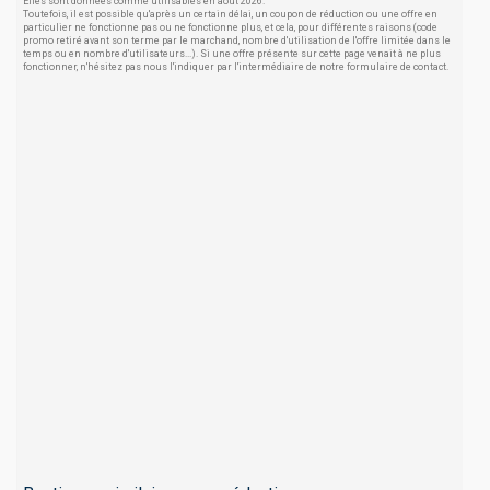
Elles sont données comme utilisables en août 2026.
Toutefois, il est possible qu'après un certain délai, un coupon de réduction ou une offre en
particulier ne fonctionne pas ou ne fonctionne plus, et cela, pour différentes raisons (code
promo retiré avant son terme par le marchand, nombre d'utilisation de l'offre limitée dans le
temps ou en nombre d'utilisateurs...). Si une offre présente sur cette page venait à ne plus
fonctionner, n'hésitez pas nous l'indiquer par l'intermédiaire de notre formulaire de contact.