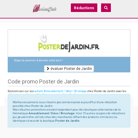
Réductions
Soyez le premier à donner votre avis !
évaluer Poster de Jardin
Code promo Poster de Jardin
Economisez sur vos
achats Ameublement / Déco / Bricolage
chez Poster de Jardin avec les
réductions en ligne utilisables sur posterdejardin.fr
Malheureusement, nous n'avons pas connaissance aujourd'hui d'une réduction
possible chez Poster de Jardin.
Mais d'autres promotions existent cependant pour des boutiques alternatives de la
thématique
Ameublement / Déco / Bricolage
. Voici 10 autres coupons de réductions
qui peuvent être utilisés chez des marchands offrant des produits similaires ou
identiques à ceux de la boutique
Poster de Jardin
.