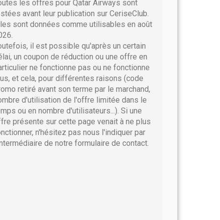
outes les offres pour Qatar Airways sont
estées avant leur publication sur CeriseClub.
lles sont données comme utilisables en août
026.
outefois, il est possible qu'après un certain
élai, un coupon de réduction ou une offre en
articulier ne fonctionne pas ou ne fonctionne
lus, et cela, pour différentes raisons (code
romo retiré avant son terme par le marchand,
ombre d'utilisation de l'offre limitée dans le
emps ou en nombre d'utilisateurs...). Si une
ffre présente sur cette page venait à ne plus
onctionner, n'hésitez pas nous l'indiquer par
'intermédiaire de notre formulaire de contact.