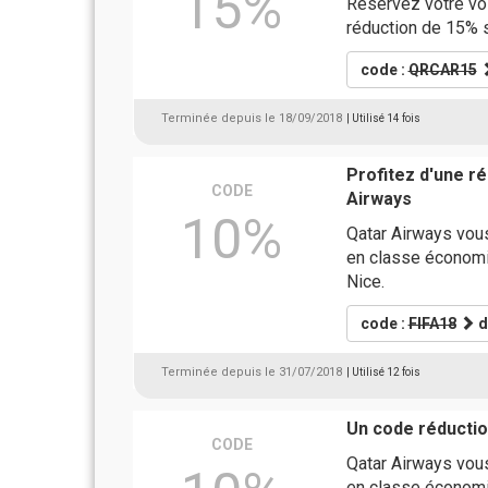
15%
Réservez votre vo
réduction de 15% s
code :
QRCAR15
Terminée depuis le 18/09/2018
| Utilisé 14 fois
Profitez d'une r
CODE
Airways
10%
Qatar Airways vous
en classe économiq
Nice.
code :
FIFA18
d
Terminée depuis le 31/07/2018
| Utilisé 12 fois
Un code réductio
CODE
Qatar Airways vous
en classe économiq