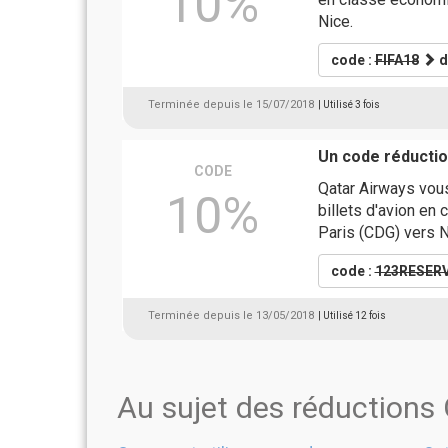
10%
Nice.
code :
FIFA18
d
Terminée depuis le 15/07/2018
| Utilisé 3 fois
Un code réductio
CODE
Qatar Airways vous
10%
billets d'avion en
Paris (CDG) vers N
code :
123RESER
Terminée depuis le 13/05/2018
| Utilisé 12 fois
Au sujet des réductions