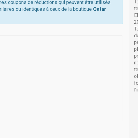
T
tres coupons de réductions qui peuvent être utilisés
t
ilaires ou identiques à ceux de la boutique
Qatar
E
2
T
d
p
p
p
n
t
o
f
l