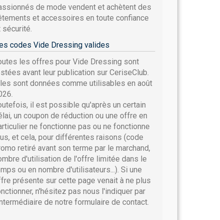
assionnés de mode vendent et achètent des
êtements et accessoires en toute confiance
 sécurité.
es codes Vide Dressing valides
outes les offres pour Vide Dressing sont
estées avant leur publication sur CeriseClub.
lles sont données comme utilisables en août
026.
outefois, il est possible qu'après un certain
élai, un coupon de réduction ou une offre en
articulier ne fonctionne pas ou ne fonctionne
lus, et cela, pour différentes raisons (code
romo retiré avant son terme par le marchand,
ombre d'utilisation de l'offre limitée dans le
emps ou en nombre d'utilisateurs...). Si une
ffre présente sur cette page venait à ne plus
onctionner, n'hésitez pas nous l'indiquer par
'intermédiaire de notre formulaire de contact.