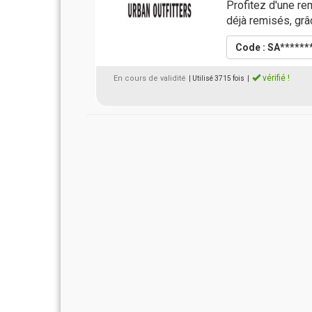
Profitez d'une re
déjà remisés, grâ
Code : SA******
vérifié !
En cours de validité
| Utilisé 3715 fois
|