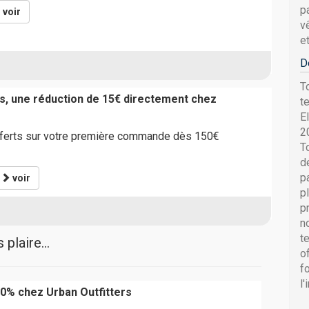
p
voir
v
et
D
T
s, une réduction de 15€ directement chez
t
E
2
fferts sur votre première commande dès 150€
T
d
p
*
voir
p
p
n
t
plaire...
o
f
l
0% chez Urban Outfitters