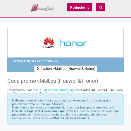
Réductions
Soyez le premier à donner votre avis !
évaluer vMall.eu (Huawei & Honor)
Code promo vMall.eu (Huawei & Honor)
Economisez sur vos
achats High-tech & Electroménager
chez vMall.eu (Huawei & Honor) avec
les réductions en ligne utilisables sur vmall.eu/fr
Malheureusement, nous n'avons pas connaissance aujourd'hui d'une réduction
possible chez vMall.eu (Huawei & Honor).
Mais d'autres promotions existent cependant pour des boutiques alternatives de la
thématique
High-tech & Electroménager
. Voici 10 autres coupons de réductions qui
peuvent être utilisés chez des marchands offrant des produits similaires ou
identiques à ceux de la boutique
vMall.eu (Huawei & Honor)
.