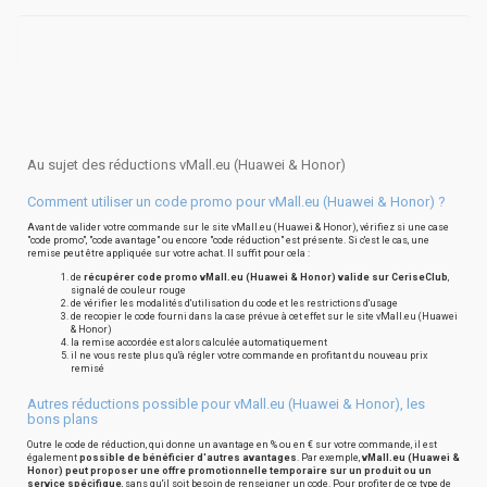
Au sujet des réductions vMall.eu (Huawei & Honor)
Comment utiliser un code promo pour vMall.eu (Huawei & Honor) ?
Avant de valider votre commande sur le site vMall.eu (Huawei & Honor), vérifiez si une case
"code promo", "code avantage" ou encore "code réduction" est présente. Si c'est le cas, une
remise peut être appliquée sur votre achat. Il suffit pour cela :
de
récupérer code promo vMall.eu (Huawei & Honor) valide sur CeriseClub
,
signalé de couleur rouge
de vérifier les modalités d'utilisation du code et les restrictions d'usage
de recopier le code fourni dans la case prévue à cet effet sur le site vMall.eu (Huawei
& Honor)
la remise accordée est alors calculée automatiquement
il ne vous reste plus qu'à régler votre commande en profitant du nouveau prix
remisé
Autres réductions possible pour vMall.eu (Huawei & Honor), les
bons plans
Outre le code de réduction, qui donne un avantage en % ou en € sur votre commande, il est
également
possible de bénéficier d'autres avantages
. Par exemple,
vMall.eu (Huawei &
Honor) peut proposer une offre promotionnelle temporaire sur un produit ou un
service spécifique
, sans qu'il soit besoin de renseigner un code. Pour profiter de ce type de