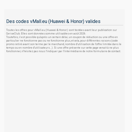
Des codes vMall.eu (Huawei & Honor) valides
Toutes les offres pour vMall.eu (Huawei & Honor) sont testées avant leur publication sur
CeriseClub. Elles sont données comme utilisables en août 2026.
Toutefois, il est possible qu'après un certain délai, un coupon de réduction ou une offre en
particulier ne fonctionne pas ou ne fonctionne plus, et cela, pour différentes raisons (code
promo retiré avant son terme par le marchand, nombre d'utilisation de l'offre limitée dans le
temps ou en nombre d'utilisateurs...). Si une offre présente sur cette page venait à ne plus
fonctionner, n'hésitez pas nous l'indiquer par l'intermédiaire de notre formulaire de contact.