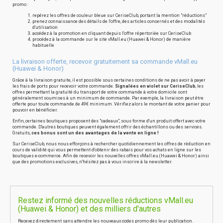
promo :
repérez les offres de couleur bleue sur CeriseClub, portant la mention "réductions"
prenez connaissance des détails de l'offre, des articles concernés et des modalités
d'utilisation
accédez à la promotion en cliquant depuis l'offre répertoriée sur CeriseClub
procédez à la commande sur le site vMall.eu (Huawei & Honor) de manière
habituelle
La livraison offerte, recevoir gratuitement sa commande vMall.eu
(Huawei & Honor)
Grâce à la livraison gratuite, il est possible sous certaines conditions de ne pas avoir à payer
les frais de ports pour recevoir votre commande.
Signalées en violet sur CeriseClub
, les
offres permettant la gratuité du transport de votre commande à votre domicile sont
généralement soumises à un minimum de commande. Par exemple, la livraison peut être
offerte pour toute commande de 49€ minimum. Vérifiez alors le montant de votre panier pour
pouvoir en bénéficier.
Enfin, certaines boutiques proposent des "cadeaux", sous forme d'un produit offert avec votre
commande. D'autres boutiques peuvent également offrir des échantillons ou des services.
Gratuits,
ces bonus sont un des avantages de la vente en ligne !
Sur CeriseClub, nous nous efforçons à rechercher quotidiennement les offres de réduction en
cours de validité qui vous permettent d'obtenir des rabais pour vos achats en ligne sur les
boutiques e-commerce. Afin de recevoir les nouvelles offres vMall.eu (Huawei & Honor) ainsi
que des promotions exclusives, n'hésitez pas à vous inscrire à la newsletter.
Restez informé des nouvelles réductions vMall.eu
(Huawei & Honor) et des milliers d'autres
Recevez directement sans attendre les nouveaux codes promo dès leur publication.