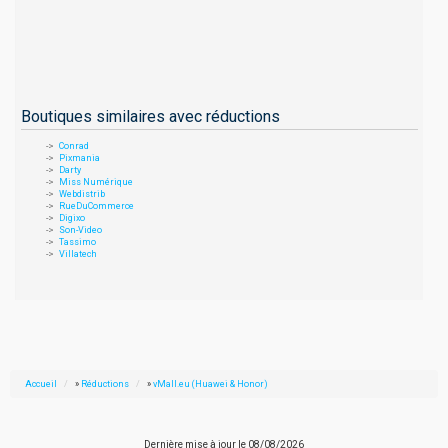
Boutiques similaires avec réductions
Conrad
Pixmania
Darty
Miss Numérique
Webdistrib
RueDuCommerce
Digixo
Son-Video
Tassimo
Villatech
Accueil
»
Réductions
»
vMall.eu (Huawei & Honor)
Dernière mise à jour le
08/08/2026