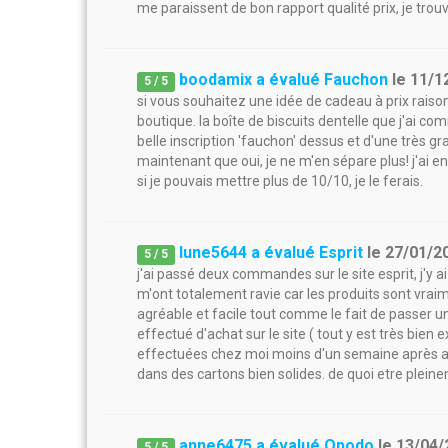
me paraissent de bon rapport qualité prix, je trou
boodamix a évalué Fauchon
le
11/1
5
/
5
si vous souhaitez une idée de cadeau à prix raisonn
boutique. la boîte de biscuits dentelle que j'ai 
belle inscription 'fauchon' dessus et d'une très gr
maintenant que oui, je ne m'en sépare plus! j'ai 
si je pouvais mettre plus de 10/10, je le ferais.
lune5644 a évalué Esprit
le
27/01/2
5
/
5
j'ai passé deux commandes sur le site esprit, j'y 
m'ont totalement ravie car les produits sont vraime
agréable et facile tout comme le fait de passer 
effectué d'achat sur le site ( tout y est très bien e
effectuées chez moi moins d'un semaine après av
dans des cartons bien solides. de quoi etre pleine
anne6475 a évalué Opodo
le
13/04/
5
/
5