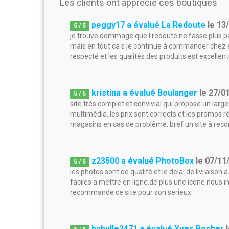
Les clients ont apprécié ces boutiques
peggy17 a évalué La Redoute
le
13
5
/
5
je trouve dommage que l redoute ne fasse plus par
mais en tout ca s je continue à commander chez eux
respecté et les qualités des produits est excellen
kristina a évalué Boulanger
le
27/0
5
/
5
site très complet et convivial qui propose un lar
multimédia. les prix sont corrects et les promos r
magasins en cas de problème. bref un site à re
z23500 a évalué PhotoBox
le
07/11
5
/
5
les photos sont de qualité et le delai de livraison a
faciles a mettre en ligne.de plus une icone nous in
recommande ce site pour son serieux
bubulle2471 a évalué Yves Rocher