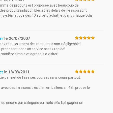
e gamme de produits est proposée avec beaucoup de
es produits indisponibles et les délais de livraison sont
it ( systématique dés 10 euros d'achat) et dans chaque colis
er
le
26/07/2007
 assez régulièrement des rédcutions non-négligeable!!
ils proposent donc un service assez rapide!
e manière simple et agréable a visiter!
ct
le
13/03/2011
ie permet de faire ses courses sans courir partout.
 avec des livraisons très bien emballées en 48h prouve le
 ou encore par catégorie ou mots clés fait gagner un