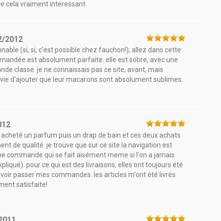
ve cela vraiment interessant.
2/2012
able (si, si, c'est possible chez fauchon!), allez dans cette
commandée est absolument parfaite. elle est sobre, avec une
ande classe. je ne connaissais pas ce site, avant, mais
envie d'ajouter que leur macarons sont absolument sublimes.
012
ai acheté un parfum puis un drap de bain et ces deux achats
nt de qualité. je trouve que sur ce site la navigation est
une commande qui se fait aisément meme si l'on a jamais
xpliqué). pour ce qui est des livraisons, elles ont toujours été
oir passer mes commandes. les articles m'ont été livrés
ment satisfaite!
2011