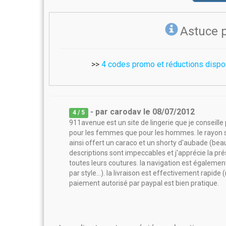
Astuce 
>>
4 codes promo et réductions disp
- par
carodav
le
08/07/2012
4
/ 5
911avenue est un site de lingerie que je conseill
pour les femmes que pour les hommes. le rayon s
ainsi offert un caraco et un shorty d'aubade (beau
descriptions sont impeccables et j'apprécie la pré
toutes leurs coutures. la navigation est également
par style...). la livraison est effectivement rapid
paiement autorisé par paypal est bien pratique.