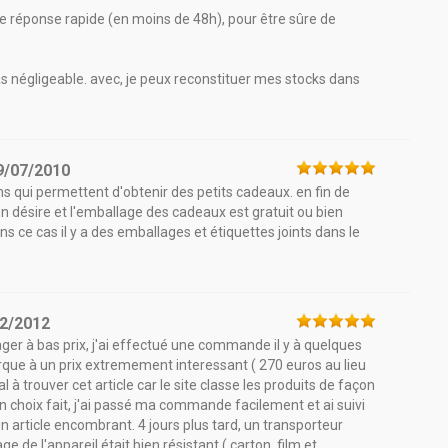
e réponse rapide (en moins de 48h), pour être sûre de
pas négligeable. avec, je peux reconstituer mes stocks dans
9/07/2010
ns qui permettent d'obtenir des petits cadeaux. en fin de
n désire et l'emballage des cadeaux est gratuit ou bien
ns ce cas il y a des emballages et étiquettes joints dans le
2/2012
ager à bas prix, j'ai effectué une commande il y à quelques
arque à un prix extremement interessant ( 270 euros au lieu
l à trouver cet article car le site classe les produits de façon
on choix fait, j'ai passé ma commande facilement et ai suivi
d'un article encombrant. 4 jours plus tard, un transporteur
e de l'appareil était bien résistant ( carton, film et