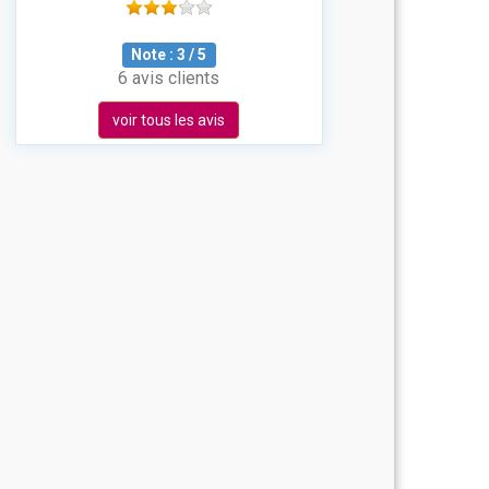
Note :
3
/
5
6 avis clients
voir tous les avis