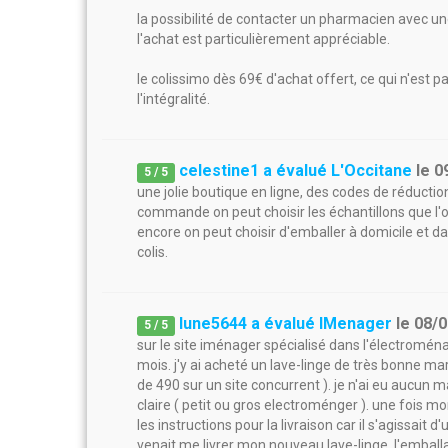
la possibilité de contacter un pharmacien avec un
l'achat est particulièrement appréciable.
le colissimo dès 69€ d'achat offert, ce qui n'est 
l'intégralité.
celestine1 a évalué L'Occitane
le
0
5
/
5
une jolie boutique en ligne, des codes de réductio
commande on peut choisir les échantillons que l'o
encore on peut choisir d'emballer à domicile et da
colis.
lune5644 a évalué IMenager
le
08/0
5
/
5
sur le site iménager spécialisé dans l'électromén
mois. j'y ai acheté un lave-linge de très bonne m
de 490 sur un site concurrent ). je n'ai eu aucun ma
claire ( petit ou gros electroménger ). une fois m
les instructions pour la livraison car il s'agissait 
venait me livrer mon nouveau lave-linge. l'emballag