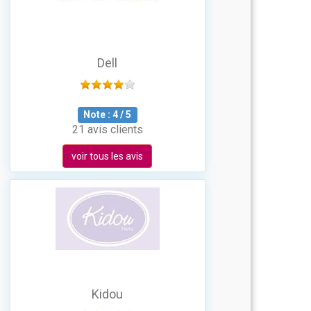
Dell
Note :
4
/
5
21 avis clients
voir tous les avis
Kidou