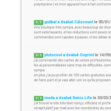
polystyrène ) et mon appareil tout à fait conforme
guilbal a évalué Cdiscount
le
05/01
5
/
5
Une boutique très sympa, avec beaucoup de choi
sont satisfaisants, et les réductions sont assez no
commandes sont rapides à passer, et les délais de
plutocool a évalué Ooprint
le
14/09
5
/
5
j'ai commandé des cartes de visites professionne
les ai personnalisées sans trop de difficultés, c
sympa.
en plus, j'ai pu profiter de 100 cartes gratuites ave
de faire-part et je vais aller voir ce qu'ils proposent
moda a évalué Swiss Life
le
30/03/
5
/
5
j'ai trouvé le site trés bien conçu, efficace et pr
récapitulatif par mail avec les coordonées du con