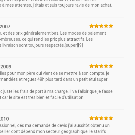
 à mes attentes. j'étais et suis toujours ravie de mon achat.
/2007
x, et des prix généralement bas. Les modes de paiement
mbreuses, ce qui rend les prix plus attractifs. Les
 livraison sont toujours respectés.[super][9]
/2009
lles pour mon père qui vient de se mettre à son compte. je
ommandées et reçues 48h plus tard dans un petit étui super
c juste les frais de port à ma charge. il va falloir que je fasse
 car le site est très bien et facile d'utilisation
2010
ofessionnel, dés ma demande de devis j'ai aussitôt obtenu un
seiller dont dépend mon secteur géographique. le starifs