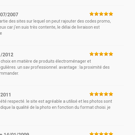
/07/2007
tie des sites sur lequel on peut rajouter des codes promo,
 car j'en suis très contente, le délai de livraison est
te
1/2012
ge choix en matière de produits électroménager et
égulières. un sav professionnel. avantage : la proximité des
commander.
/2011
 été respecté. le site est agréable a utilisé et les photos sont
dique la qualité de la photo en fonction du format choisi. je
le
14/01/2009