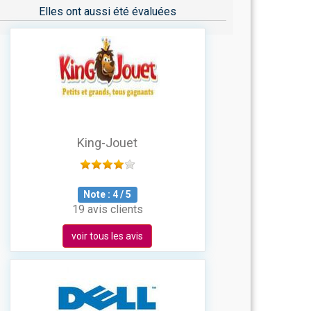
Elles ont aussi été évaluées
King-Jouet
Note :
4
/
5
19 avis clients
voir tous les avis