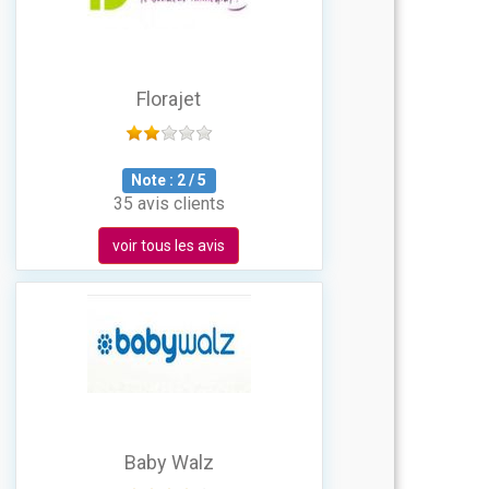
Florajet
Note :
2
/
5
35 avis clients
voir tous les avis
Baby Walz