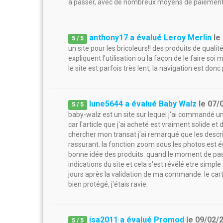
à passer, avec de nombreux moyens de paiement. la
anthony17 a évalué Leroy Merlin
le
5
/
5
un site pour les bricoleurs!! des produits de qualit
expliquent l'utilisation ou la façon de le faire soi 
le site est parfois très lent, la navigation est donc p
lune5644 a évalué Baby Walz
le
07/
5
/
5
baby-walz est un site sur lequel j'ai commandé un
car l'article que j'ai acheté est vraiment solide et 
chercher mon transat j'ai remarqué que les descrip
rassurant. la fonction zoom sous les photos est é
bonne idée des produits. quand le moment de pass
indications du site et cela s'est révélé etre simple
jours après la validation de ma commande. le car
bien protégé, j'étais ravie.
isa2011 a évalué Promod
le
09/02/
5
/
5