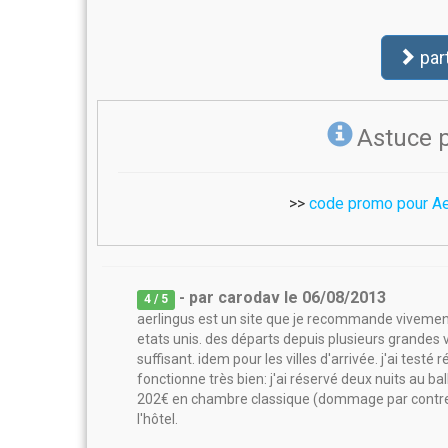
par
Astuce 
>>
code promo pour Ae
- par
carodav
le
06/08/2013
4
/ 5
aerlingus est un site que je recommande vivemen
etats unis. des départs depuis plusieurs grandes 
suffisant. idem pour les villes d'arrivée. j'ai test
fonctionne très bien: j'ai réservé deux nuits au bal
202€ en chambre classique (dommage par contre qu
l'hôtel.