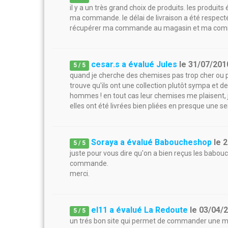
il y a un très grand choix de produits. les produit
ma commande. le délai de livraison a été respecté. 
récupérer ma commande au magasin et ma commande
cesar.s a évalué Jules
le
31/07/201
5
/
5
quand je cherche des chemises pas trop cher ou parf
trouve qu'ils ont une collection plutôt sympa et 
hommes ! en tout cas leur chemises me plaisent,
elles ont été livrées bien pliées en presque une s
Soraya a évalué Baboucheshop
le
2
5
/
5
juste pour vous dire qu'on a bien reçus les babou
commande.
merci.
el11 a évalué La Redoute
le
03/04/
5
/
5
un trés bon site qui permet de commander une m