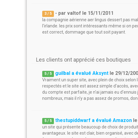
- par
valtof
le
15/11/2011
3
/ 5
la compagnie aérienne aer lingus dessert pas mal 
l'irlande. les prix sont intéressants même si on pe
est correct, dommage que tout soit payant.
Les clients ont apprécié ces boutiques
guilbal a évalué Aksynt
le
29/12/20
5
/
5
Vraiment un super site, avec plein de choix selon les
respectés et le site est assez simple d'accès, avec
du compte est parfaite, je n'ai jamais eu d'ennuis
nombreux, mais il n'y a pas assez de promos, donc
thestupiddwarf a évalué Amazon
l
5
/
5
un site qui présente beaucoup de choix de produits 
avantageux. le site est clair, bien organisé, avec