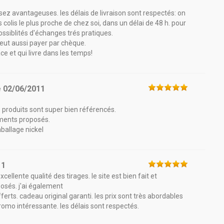
assez avantageuses. les délais de livraison sont respectés: on
is colis le plus proche de chez soi, dans un délai de 48 h. pour
ossiblités d'échanges trés pratiques.
 peut aussi payer par chèque.
ace et qui livre dans les temps!
e
02/06/2011
es produits sont super bien référencés.
iments proposés.
mballage nickel
11
ellente qualité des tirages. le site est bien fait et
osés. j'ai également
offerts. cadeau original garanti. les prix sont très abordables
promo intéressante. les délais sont respectés.