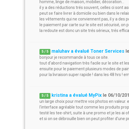
homme, linge de maison, mobilier, décoration...
il y a des réductions trés souvent, celles ci sont 
peut se faire livrer à domicile ou bien dans le rela
les vêtements qui ne conviennent pas, il y a des p
le paiement par carte sur le site est sécurisé, on
la redoute est donc un site trés sérieux, trés effic
maluhav a évalué Toner Services
l
5
/
5
bonjour je recommande à tous ce site.
tout d'abord navigation très facile sur le site et l
ensuite pour le paiement plusieurs modes de pa
pour la livraison super rapide ! dans les 48 hrs ! e
kristina a évalué MyPix
le
06/10/20
5
/
5
un large choix pour mettre vos photos en valeur. exc
l'interface agréable tout comme les produits prop
testé les tee-shirt, suite à une promo et je les ai 
et si on se débrouille bien on peut profiter d'une 