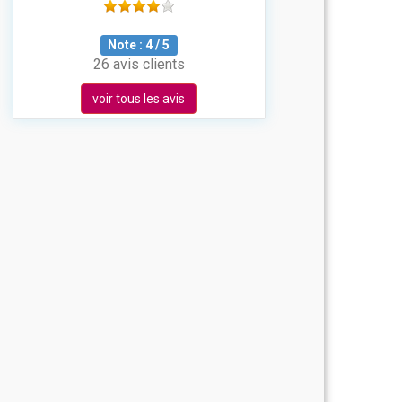
Note :
4
/
5
26 avis clients
voir tous les avis