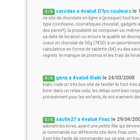
carodav a évalué D'lys couleurs
le
5
/
5
ce site de chocolats en ligne a (presque) tout bon
type (confiserie, cosmétiques chocolat, gadgets a
des pères!!), la possibilité de composer soi-mêm
sa date de livraison ou encore la qualité de descrip
coeur en chocolat de 50g (7€50) à un assortiments
calculatrice en forme de tablette (6€) ou des sav
regrets: le manque de promos et les frais de livra
geny a évalué Kiabi
le
24/03/2008
5
/
5
kiabi, voilà un très bon site de textile! ils font t
livrer dans un relais colis, les délais sont bien re
précisément pour les enfants, ils ont vraiment d
saufie27 a évalué Fnac
le
29/04/20
5
/
5
adorant les livres, ayant une petite fille qui dévo
je commande sur différents site donc fnac.com.
il est très facile de commander sur ce site, on trou