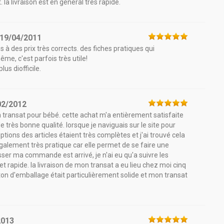
 livraison est en général très rapide.
19/04/2011
és à des prix très corrects. des fiches pratiques qui
même, c'est parfois très utile!
lus diofficile.
02/2012
 transat pour bébé. cette achat m'a entièrement satisfaite
de très bonne qualité. lorsque je naviguais sur le site pour
tions des articles étaient très complètes et j'ai trouvé cela
galement très pratique car elle permet de se faire une
er ma commande est arrivé, je n'ai eu qu'a suivre les
 et rapide. la livraison de mon transat a eu lieu chez moi cinq
ton d'emballage était particulièrement solide et mon transat
2013