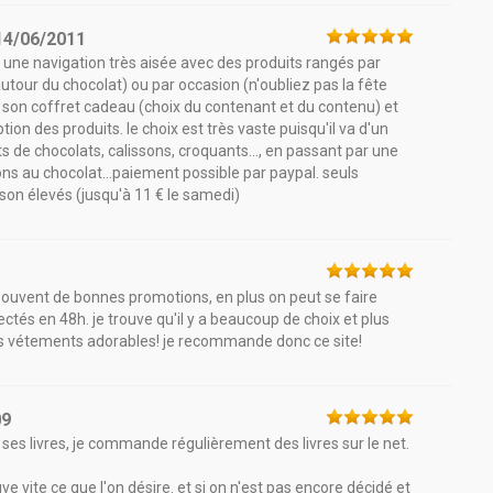
14/06/2011
: une navigation très aisée avec des produits rangés par
utour du chocolat) ou par occasion (n'oubliez pas la fête
e son coffret cadeau (choix du contenant et du contenu) et
tion des produits. le choix est très vaste puisqu'il va d'un
 de chocolats, calissons, croquants..., en passant par une
ons au chocolat...paiement possible par paypal. seuls
ison élevés (jusqu'à 11 € le samedi)
rès souvent de bonnes promotions, en plus on peut se faire
spectés en 48h. je trouve qu'il y a beaucoup de choix et plus
es vétements adorables! je recommande donc ce site!
09
re ses livres, je commande régulièrement des livres sur le net.
ve vite ce que l'on désire. et si on n'est pas encore décidé et