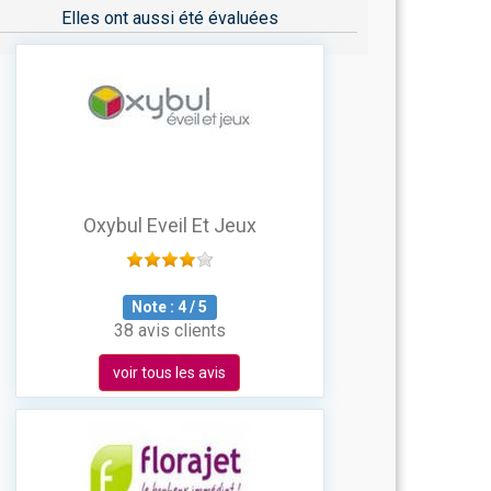
Elles ont aussi été évaluées
Oxybul Eveil Et Jeux
Note :
4
/
5
38 avis clients
voir tous les avis