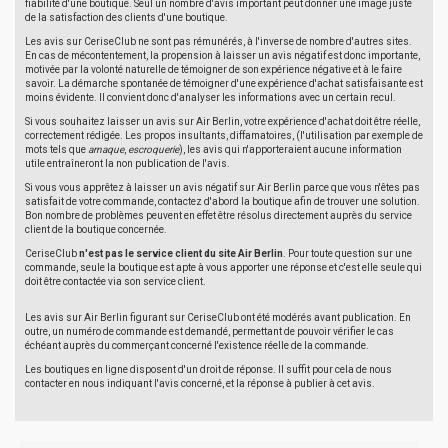
fiabilité d'une boutique. Seul un nombre d'avis important peut donner une image juste
de la satisfaction des clients d'une boutique.
Les avis sur CeriseClub ne sont pas rémunérés, à l'inverse de nombre d'autres sites.
En cas de mécontentement, la propension à laisser un avis négatif est donc importante,
motivée par la volonté naturelle de témoigner de son expérience négative et à le faire
savoir. La démarche spontanée de témoigner d'une expérience d'achat satisfaisante est
moins évidente. Il convient donc d'analyser les informations avec un certain recul.
Si vous souhaitez laisser un avis sur Air Berlin, votre expérience d'achat doit être réelle,
correctement rédigée. Les propos insultants, diffamatoires, (l'utilisation par exemple de
mots tels que
arnaque
,
escroquerie
), les avis qui n'apporteraient aucune information
utile entraîneront la non publication de l'avis.
Si vous vous apprêtez à laisser un avis négatif sur Air Berlin parce que vous n'êtes pas
satisfait de votre commande, contactez d'abord la boutique afin de trouver une solution.
Bon nombre de problèmes peuvent en effet être résolus directement auprès du service
client de la boutique concernée.
CeriseClub
n'est pas le service client du site Air Berlin
. Pour toute question sur une
commande, seule la boutique est apte à vous apporter une réponse et c'est elle seule qui
doit être contactée via son service client.
Les avis sur Air Berlin figurant sur CeriseClub ont été modérés avant publication. En
outre, un numéro de commande est demandé, permettant de pouvoir vérifier le cas
échéant auprès du commerçant concerné l'existence réelle de la commande.
Les boutiques en ligne disposent d'un droit de réponse. Il suffit pour cela de nous
contacter en nous indiquant l'avis concerné, et la réponse à publier à cet avis.