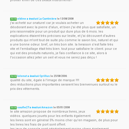
profiter enfin de ces beaux instruments !
oldine a évalué La Cantinière
le
13/08/2008
5
/
5
j'ai acheté sur onaturel car je voulais acheter un
déodorant avec la pierre d'alun, et bien j'ai été plus que satisfaite, un
prix raisonnable pour un produit qui dure plus de 6 mois. les
explications étaient très précises sur lesite, et j'ai découvert d'autres
produits qui m'ont tout de suite plu comme le savon bio, naturel et qui
a une bonne odeur. bref, un très bon site. la livraison s'est faite très
vite et l'emballage était très bien. tout pour satisfaire le client. pour ce
qui est des produits naturels, je fais confiance à ce site, alors à
l'occasion allez jeter un oeil et vous ne serez pas déçu !
lolonut a évalué Cyrillus
le
25/08/2006
5
/
5
qualité du site, égale à l'image de marque !!!!
des réductions plus importantes seraient les bienvenues surtout vu le
prix des vêtements.
saufie27 a évalué Amazon
le
05/01/2008
5
/
5
le site amazon propose de nombreux livres, jeux
vidéos. quelques jouets pour les enfants également.
les livres sont en général 5% moins cher qu'en magasin, de plus pour
les livres les frais de port sont offert.
les jeux de console sont généralement moins chers également.