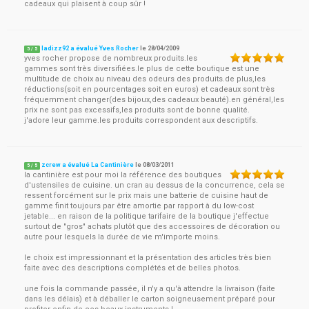
cadeaux qui plaisent à coup sûr !
ladizz92 a évalué Yves Rocher
le
28/04/2009
5
/
5
yves rocher propose de nombreux produits.les
gammes sont très diversifiées.le plus de cette boutique est une
multitude de choix au niveau des odeurs des produits.de plus,les
réductions(soit en pourcentages soit en euros) et cadeaux sont très
fréquemment changer(des bijoux,des cadeaux beauté).en général,les
prix ne sont pas excessifs,les produits sont de bonne qualité.
j'adore leur gamme.les produits correspondent aux descriptifs.
zcrew a évalué La Cantinière
le
08/03/2011
5
/
5
la cantinière est pour moi la référence des boutiques
d'ustensiles de cuisine. un cran au dessus de la concurrence, cela se
ressent forcément sur le prix mais une batterie de cuisine haut de
gamme finit toujours par être amortie par rapport à du low-cost
jetable... en raison de la politique tarifaire de la boutique j'effectue
surtout de "gros" achats plutôt que des accessoires de décoration ou
autre pour lesquels la durée de vie m'importe moins.
le choix est impressionnant et la présentation des articles très bien
faite avec des descriptions complétés et de belles photos.
une fois la commande passée, il n'y a qu'à attendre la livraison (faite
dans les délais) et à déballer le carton soigneusement préparé pour