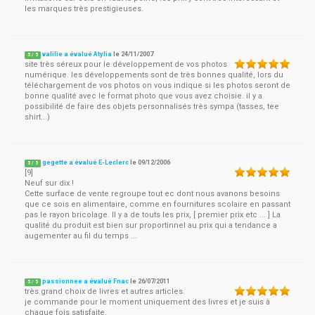
les marques très prestigieuses.
valilie a évalué Atylia
le
24/11/2007
5
/
5
site très séreux pour le développement de vos photos
numérique. les développements sont de très bonnes qualité, lors du
téléchargement de vos photos on vous indique si les photos seront de
bonne qualité avec le format photo que vous avez choisie. il y a
possibilité de faire des objets personnalisés très sympa (tasses, tee
shirt...)
gegette a évalué E-Leclerc
le
09/12/2006
5
/
5
[9]
Neuf sur dix !
Cette surface de vente regroupe tout ec dont nous avanons besoins
que ce sois en alimentaire, comme en fournitures scolaire en passant
pas le rayon bricolage. Il y a de touts les prix, [ premier prix etc ... ] La
qualité du produit est bien sur proportinnel au prix qui a tendance a
augementer au fil du temps ...
passionnee a évalué Fnac
le
26/07/2011
5
/
5
très grand choix de livres et autres articles.
je commande pour le moment uniquement des livres et je suis à
chaque fois satisfaite.