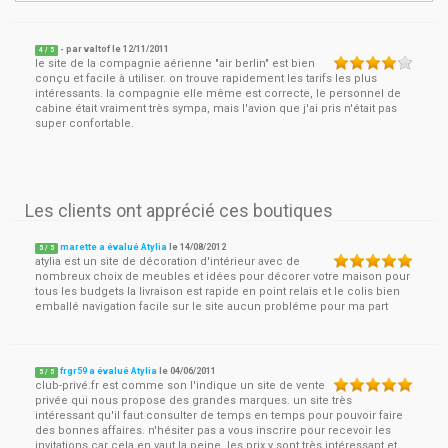
- par
valtof
le
12/11/2011
4
/ 5
le site de la compagnie aérienne "air berlin" est bien
conçu et facile à utiliser. on trouve rapidement les tarifs les plus
intéressants. la compagnie elle même est correcte, le personnel de
cabine était vraiment très sympa, mais l'avion que j'ai pris n'était pas
super confortable.
Les clients ont apprécié ces boutiques
marette a évalué Atylia
le
14/08/2012
5
/
5
atylia est un site de décoration d'intérieur avec de
nombreux choix de meubles et idées pour décorer votre maison pour
tous les budgets la livraison est rapide en point relais et le colis bien
emballé navigation facile sur le site aucun probléme pour ma part
frgr59 a évalué Atylia
le
04/06/2011
5
/
5
club-privé.fr est comme son l'indique un site de vente
privée qui nous propose des grandes marques. un site très
intéressant qu'il faut consulter de temps en temps pour pouvoir faire
des bonnes affaires. n'hésiter pas a vous inscrire pour recevoir les
invitations car cela en vaut la peine, les prix y sont très intéressant et