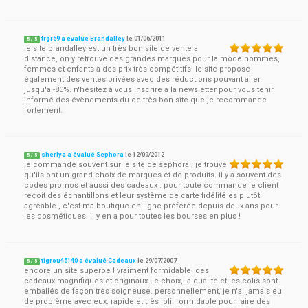
frgr59 a évalué Brandalley
le
01/06/2011
5
/
5
le site brandalley est un très bon site de vente a
distance, on y retrouve des grandes marques pour la mode hommes,
femmes et enfants à des prix très compétitifs. le site propose
également des ventes privées avec des réductions pouvant aller
jusqu'a -80%. n'hésitez à vous inscrire à la newsletter pour vous tenir
informé des évènements du ce très bon site que je recommande
fortement.
sherlya a évalué Sephora
le
12/09/2012
5
/
5
je commande souvent sur le site de sephora , je trouve
qu'ils ont un grand choix de marques et de produits. il y a souvent des
codes promos et aussi des cadeaux . pour toute commande le client
reçoit des échantillons et leur système de carte fidélité es plutôt
agréable , c'est ma boutique en ligne préférée depuis deux ans pour
les cosmétiques. il y en a pour toutes les bourses en plus !
tigrou45140 a évalué Cadeaux
le
29/07/2007
5
/
5
encore un site superbe ! vraiment formidable. des
cadeaux magnifiques et originaux. le choix, la qualité et les colis sont
emballés de façon très soigneuse. personnellement, je n'ai jamais eu
de problème avec eux. rapide et très joli. formidable pour faire des