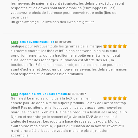
les moyens de paiement sont sécurisés, les délais d'expédition sont
respectés et les envois sont bien emballés (enveloppes bulles).
vous avez le choix de l'adresse pour recevoir votre colis (lieu de
vacances).
un gros avantage : la livraison des livres est gratuite.
laets a évalué Kusmi Tea
le
18/12/2011
5
/
5
pratique pour retrouver toute les gammes de la marque
au même endroit. les thés et infusions sont vendus en plusieurs
conditionnements, dont la traditionnelle boite en métal, et on peut
aussi acheter des recharges. la livraison est offerte dès 60 €, la
boutique offre 3 échantillons au choix, ce qui est pratique pour tester
avant d'acheter et découvrir de nouvelles saveur. les délais de livraison
sont respectés et les articles bien emballés.
Stéphanie a évalué Look Fantastic
le
21/11/2017
5
/
5
Géniales! Le mag est un plus à la boX car je n'en
achète pas. Je découvre de supers produits : la box de l avent est trop
bien!! Pas pu attendre j'ai tout ouvert. . Je suis aux anges, nouvelles
marques, nouveaux objets. Pleins de produits à tester! Je l ai reçue il y
3 jours et mon visage le ressent déjà. Je suis FAN! Je conseille à
toutes de l essayer. Les roduits à base de rose sont exquis. Moi qui
avait abîmé mes.cheveux, 3 jours d utilisation de la box de l'avent et il
n'ont jamais été si beau. Je voulais me faire plaisir, mission
accomplie.