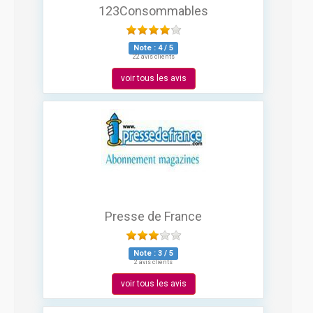
123Consommables
Note :
4
/
5
22 avis clients
voir tous les avis
Presse de France
Note :
3
/
5
2 avis clients
voir tous les avis