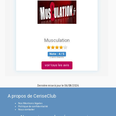
Musculation
Note :
4
/
5
2 avis clients
voir tous les avis
Dernière mise à jour le
06/08/2026
A propos de CeriseClub
Nos Mentions légales
Politique de confidentialité
Nous contacter