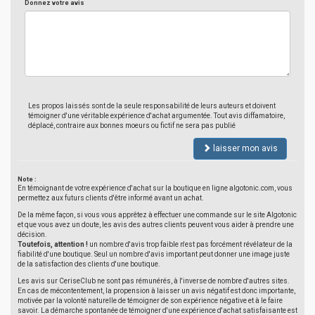
Donnez votre avis
Les propos laissés sont de la seule responsabilité de leurs auteurs et doivent
témoigner d'une véritable expérience d'achat argumentée. Tout avis diffamatoire,
déplacé, contraire aux bonnes moeurs ou fictif ne sera pas publié
laisser mon avis
Note :
En témoignant de votre expérience d'achat sur la boutique en ligne algotonic.com, vous
permettez aux futurs clients d'être informé avant un achat.
De la même façon, si vous vous apprêtez à effectuer une commande sur le site Algotonic
et que vous avez un doute, les avis des autres clients peuvent vous aider à prendre une
décision.
Toutefois, attention !
un nombre d'avis trop faible n'est pas forcément révélateur de la
fiabilité d'une boutique. Seul un nombre d'avis important peut donner une image juste
de la satisfaction des clients d'une boutique.
Les avis sur CeriseClub ne sont pas rémunérés, à l'inverse de nombre d'autres sites.
En cas de mécontentement, la propension à laisser un avis négatif est donc importante,
motivée par la volonté naturelle de témoigner de son expérience négative et à le faire
savoir. La démarche spontanée de témoigner d'une expérience d'achat satisfaisante est