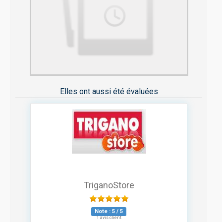
Elles ont aussi été évaluées
TriganoStore
Note :
5
/
5
1 avis client