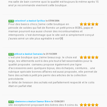
ma salle de bain comme quoi la qualité est toujours là même après 15
ans! je recommande vivement cette boutique .
celestine1 a évalué Cyrillus
le
07/09/2006
5
/
5
Pour des basics chics j'aime cette boutique en
période de soldes qui fait de Roméo un petit prince BCBG, papa et
maman pourront eux aussi choisir des incontournables et
intemporels: c'est dommage que le site soit si simplement conçut
j'aurais aimé un site plus agréable à voir![8]
ptibout a évalué Camaieu
le
21/10/2009
5
/
5
c'est une boutique que j'aime beaucoup. le choix est
large, les vêtements sont à des prix tout à fait raisonnables pour la
qualité proposée. camaieu propose également une ligne
d'accessoires avec quelques bijoux, des écharpes, ceintures... une
rubrique spéciale bonnes affaires est aussi proposée, elle permet de
faire des achats à petit prix parmi des articles de la collection
précédente.
le délai de livraison des achats est parfaitement respecté et le colis
était en parfait état.
rdevienne a évalué Saveur Bière
le
15/06/2011
5
/
5
site exceptionnel proposant des bières des 4 coins du