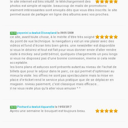
le site internet est très intuitif. le téléchargement des
photos est simple et rapide. beaucoup de mails de promotions
vraiment intéressantes sont envoyés dès que vous êtes inscrits. le site
permet aussi de partager en ligne des albums avec vos proches.
yoyonini a évalué Disneyland
le
09/01/2008
5
/
5
ce site, avant toute chose, à le mérite d'être très soigné
du point de vue technique. la navigation y est un vrai plaisir avec des
vidéos et fond d'écran très bien gérés. une newsletter est disponible
si vous le désirez et tout est fait pour vous donner envie d'aller rendre
visite à mickey. seul petit bémol, quelques chargements un peu longs
si vous ne disposez pas d'une bonne connexion, meme si cela reste
acceptable.
les bons plans et astuces sont présents autant au niveau de l'achat de
billets que pour le séjour dans le parc, ce qui permet d'optimiser au
mieux la visite. les offres ne sont pas spectaculaire mais la mise en
place d'e-ticket rend le service plus pratique que de se déplacer en
magasin. niveau paiement, c'est classique mais efficace...
il ne vous reste plus qu'à aller vous amuser ^ ^
Pechard a évalué Aquarelle
le
19/03/2017
5
/
5
Après une semaine le bouquet est toujours beau.