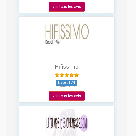
voir tous les avis
Hifissimo
Note :
5
/
5
2 avis clients
voir tous les avis