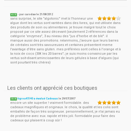
- par
carodav
le
21/08/2012
4
/ 5
sans surprise, le site "algotonic" met à l'honneur une
algue dont les vertus sont vantées dans des livres, qui est utilisée dans
des produits de soin ou alimentaires. je trouve malgré toiut le choix
proposé par ce site assez décevant (seulement 2 références dans la
catégorie 'enzymes", 3 au niveau des "jus d'herbe et de blé". il
manque aussi des promotions. néanmoins, j'avoure que leurs barres
de céréales sont très savoureuses et certaines présentent meme
l'avantage d'être sans gluten. mes préférées sont celles à l'orange et à
la noix de coco (30€ les 20 barres°; je suis moins convaincue par les
vertus soit-disant amincissantes de leurs gélules à base d'algues (qui
sont pourtant très chères)
Les clients ont apprécié ces boutiques
tigrou45140 a évalué Cadeaux
le
29/07/2007
5
/
5
encore un site superbe ! vraiment formidable. des
cadeaux magnifiques et originaux. le choix, la qualité et les colis sont
emballés de façon très soigneuse. personnellement, je n'ai jamais eu
de problème avec eux. rapide et très joli. formidable pour faire des
cadeaux qui plaisent à coup sûr !