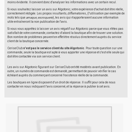
moins évidente. Il convient donc d'analyser les informations avec un certain recul.
Si vous souhaitez laisser un avis sur Algotonic, votre expérience d'achat doit être réelle,
correctement rédigée. Les propos insultants, diffamatoires, (l'utilisation par exemple de
mots tels que
arnaque
,
escroquerie
), les avis qui n'apporteraient aucune information
utile entraîneront la non publication de l'avis.
Si vous vous apprêtez à laisser un avis négatif sur Algotonic parce que vous n'êtes pas
satisfait de votre commande, contactez d'abord la boutique afin de trouver une solution.
Bon nombre de problèmes peuvent en effet être résolus directement auprès du service
client de la boutique concernée.
CeriseClub
n'est pas le service client du site Algotonic
. Pour toute question sur une
commande, seule la boutique est apte à vous apporter une réponse et c'est elle seule qui
doit être contactée via son service client.
Les avis sur Algotonic figurant sur CeriseClub ont été modérés avant publication. En
outre, un numéro de commande est demandé, permettant de pouvoir vérifier le cas
échéant auprès du commerçant concerné l'existence réelle de la commande.
Les boutiques en ligne disposent d'un droit de réponse. Il suffit pour cela de nous
contacter en nous indiquant l'avis concerné, et la réponse à publier à cet avis.