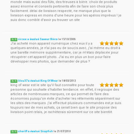
monde mais aussi des fûts, des tireuses à bière. choix de produits
assez énorme et conseils pertinents afin de faire son choix plus
facilement. délai de livraison respecté, ne manque plus que la
livraison express en moins d'une heure pour les apéros imprévus ! je
suis donc comblé d'avoir pu trouver un site
circee a évalué Saveur Bière
le
15/10/2006
5
/
5
J'ai acheté mon appareil numérique chez eux il y a
quelques années, je n'ai pas eu de soucis avec, j'ai même eu droit à
une barette mémoire supplémentaire, car je m'étais déplacée pour
récupérer cet appareil photo. J'ai eu en plus un bon pour faire
développer mes photos, que demander de plus ?
lilou37 a évalué King Of Wear
le
18/03/2013
5
/
5
king of wear est le site qu'il faut connaître pour toute
personne qui souhaite s'habiller tendance. en effet, il regroupe des
articles de nombreuses marques, ce qui permet de faire des
économies puisqu'on évite d'acheter les vêtements séparément sur
les sites des marques. j'ai effectué plusieurs commandes est je suis
toujours ravi de mes achats, ça serait bien que le site propose des
livraison point relais, je rachèterais sûrement sur ce site bientôt.
sheriff a évalué Snapfish
le
21/07/2010
5
/
5