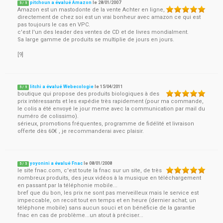
pitchoun a évalué Amazon
le
28/01/2007
5
/
5
Amazon est un mastodonte de la vente Achter en ligne,
directement de chez soi est un vrai bonheur avec amazon ce qui est
pas toujours le cas en VPC.
c'est l'un des leader des ventes de CD et de livres mondialment.
Sa large gamme de produits se multiplie de jours en jours.
[9]
litchi a évalué Webecologie
le
15/04/2011
5
/
5
boutique qui propose des produits biologiques à des
prix intéressants et les expédie très rapidement (pour ma commande,
le colis a été envoyé le jour meme avec la communication par mail du
numéro de colissimo).
sérieux, promotions fréquentes, programme de fidélité et livraison
offerte dès 60€ , je recommanderai avec plaisir.
yoyonini a évalué Fnac
le
08/01/2008
5
/
5
le site fnac.com, c'est toute la fnac sur un site, de très
nombreux produits, des jeux vidéos à la musique en téléchargement
en passant par la téléphonie mobile...
bref que du bon, les prix ne sont pas merveilleux mais le service est
impeccable, on recoit tout en temps et en heure (dernier achat; un
téléphone mobile) sans aucun souci et on bénéficie de la garantie
fnac en cas de problème...un atout à préciser...