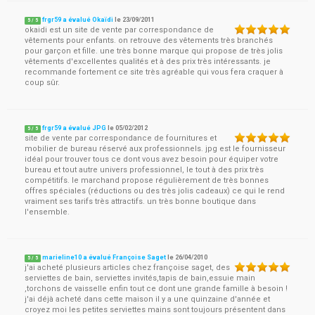
frgr59 a évalué Okaïdi
le
23/09/2011
5
/
5
okaidi est un site de vente par correspondance de
vêtements pour enfants. on retrouve des vêtements très branchés
pour garçon et fille. une très bonne marque qui propose de très jolis
vêtements d'excellentes qualités et à des prix très intéressants. je
recommande fortement ce site très agréable qui vous fera craquer à
coup sûr.
frgr59 a évalué JPG
le
05/02/2012
5
/
5
site de vente par correspondance de fournitures et
mobilier de bureau réservé aux professionnels. jpg est le fournisseur
idéal pour trouver tous ce dont vous avez besoin pour équiper votre
bureau et tout autre univers professionnel, le tout à des prix très
compétitifs. le marchand propose régulièrement de très bonnes
offres spéciales (réductions ou des très jolis cadeaux) ce qui le rend
vraiment ses tarifs très attractifs. un très bonne boutique dans
l'ensemble.
marieline10 a évalué Françoise Saget
le
26/04/2010
5
/
5
j'ai acheté plusieurs articles chez françoise saget, des
serviettes de bain, serviettes invités,tapis de bain,essuie main
,torchons de vaisselle enfin tout ce dont une grande famille à besoin !
j'ai déjà acheté dans cette maison il y a une quinzaine d'année et
croyez moi les petites serviettes mains sont toujours présentent dans