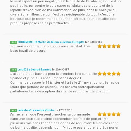
le seul aspect un peu négatif, c'est la qualité de l'emballage qui est un
peu fragile. par contre je suis super satisfaite des produits et de la
rapidité d'exécution de ma commande. de plus, dans le colis j'ai eu
divers échantillons ce qui n'est pas négligeable du tout !! c'est une
boutique que je recommande pour son sérieux, pour la qualité des
produits proposés et les prix attractifs !!
THOMMEREL St Martin de Mieux a évalué Eurogifts
le
10/01/2014
5
/
5
Troisième commande, toujours aussi satisfait. Très
beau travail de gravure.
Lulu022 a évalué Spartoo
le
26/01/2017
5
/
5
J'ai acheté des baskets pour la première fois sur le site
Spartoo et je ne suis absolument pas déçue !
Commande passée le 19 janvier et livrée le 21 janvier donc très rapide
(alors que période de soldes). Les baskets correspondaient
parfaitement à la description du site. Je recommande Spartoo !
celestine1 a évalué Phildar
le
12/07/2010
5
/
5
j'aime le fait que l'on peut chercher sa commande
dans une boutique et ainsi économiser les frais de port,et il y a
plusieurs fois dans l'année des codes de réduction: les articles sont
de bonne qualité: cependant on n'y trouve pas encore le prêt à porter