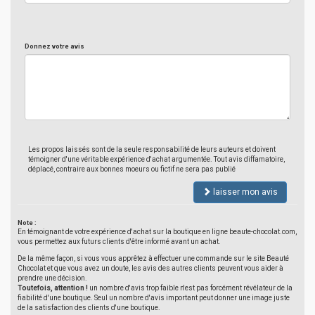
Donnez votre avis
Les propos laissés sont de la seule responsabilité de leurs auteurs et doivent
témoigner d'une véritable expérience d'achat argumentée. Tout avis diffamatoire,
déplacé, contraire aux bonnes moeurs ou fictif ne sera pas publié
laisser mon avis
Note :
En témoignant de votre expérience d'achat sur la boutique en ligne beaute-chocolat.com,
vous permettez aux futurs clients d'être informé avant un achat.
De la même façon, si vous vous apprêtez à effectuer une commande sur le site Beauté
Chocolat et que vous avez un doute, les avis des autres clients peuvent vous aider à
prendre une décision.
Toutefois, attention !
un nombre d'avis trop faible n'est pas forcément révélateur de la
fiabilité d'une boutique. Seul un nombre d'avis important peut donner une image juste
de la satisfaction des clients d'une boutique.