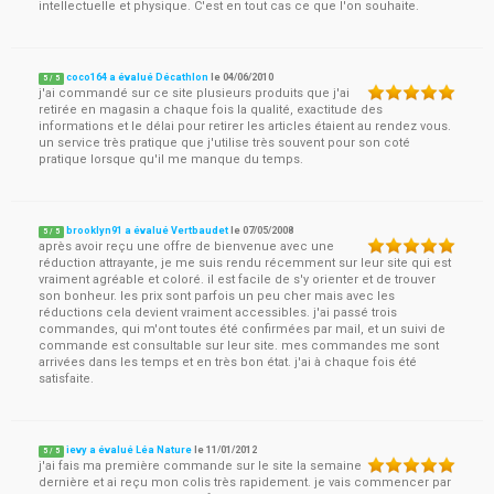
intellectuelle et physique. C'est en tout cas ce que l'on souhaite.
coco164 a évalué Décathlon
le
04/06/2010
5
/
5
j'ai commandé sur ce site plusieurs produits que j'ai
retirée en magasin a chaque fois la qualité, exactitude des
informations et le délai pour retirer les articles étaient au rendez vous.
un service très pratique que j'utilise très souvent pour son coté
pratique lorsque qu'il me manque du temps.
brooklyn91 a évalué Vertbaudet
le
07/05/2008
5
/
5
après avoir reçu une offre de bienvenue avec une
réduction attrayante, je me suis rendu récemment sur leur site qui est
vraiment agréable et coloré. il est facile de s'y orienter et de trouver
son bonheur. les prix sont parfois un peu cher mais avec les
réductions cela devient vraiment accessibles. j'ai passé trois
commandes, qui m'ont toutes été confirmées par mail, et un suivi de
commande est consultable sur leur site. mes commandes me sont
arrivées dans les temps et en très bon état. j'ai à chaque fois été
satisfaite.
ievy a évalué Léa Nature
le
11/01/2012
5
/
5
j'ai fais ma première commande sur le site la semaine
dernière et ai reçu mon colis très rapidement. je vais commencer par