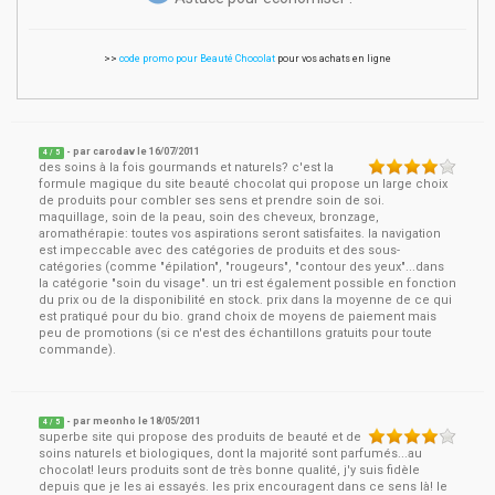
>>
code promo pour Beauté Chocolat
pour vos achats en ligne
- par
carodav
le
16/07/2011
4
/ 5
des soins à la fois gourmands et naturels? c'est la
formule magique du site beauté chocolat qui propose un large choix
de produits pour combler ses sens et prendre soin de soi.
maquillage, soin de la peau, soin des cheveux, bronzage,
aromathérapie: toutes vos aspirations seront satisfaites. la navigation
est impeccable avec des catégories de produits et des sous-
catégories (comme "épilation", "rougeurs", "contour des yeux"...dans
la catégorie "soin du visage". un tri est également possible en fonction
du prix ou de la disponibilité en stock. prix dans la moyenne de ce qui
est pratiqué pour du bio. grand choix de moyens de paiement mais
peu de promotions (si ce n'est des échantillons gratuits pour toute
commande).
- par
meonho
le
18/05/2011
4
/ 5
superbe site qui propose des produits de beauté et de
soins naturels et biologiques, dont la majorité sont parfumés...au
chocolat! leurs produits sont de très bonne qualité, j'y suis fidèle
depuis que je les ai essayés. les prix encouragent dans ce sens là! le