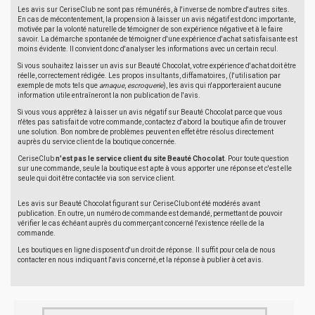
Les avis sur CeriseClub ne sont pas rémunérés, à l'inverse de nombre d'autres sites.
En cas de mécontentement, la propension à laisser un avis négatif est donc importante,
motivée par la volonté naturelle de témoigner de son expérience négative et à le faire
savoir. La démarche spontanée de témoigner d'une expérience d'achat satisfaisante est
moins évidente. Il convient donc d'analyser les informations avec un certain recul.
Si vous souhaitez laisser un avis sur Beauté Chocolat, votre expérience d'achat doit être
réelle, correctement rédigée. Les propos insultants, diffamatoires, (l'utilisation par
exemple de mots tels que
arnaque
,
escroquerie
), les avis qui n'apporteraient aucune
information utile entraîneront la non publication de l'avis.
Si vous vous apprêtez à laisser un avis négatif sur Beauté Chocolat parce que vous
n'êtes pas satisfait de votre commande, contactez d'abord la boutique afin de trouver
une solution. Bon nombre de problèmes peuvent en effet être résolus directement
auprès du service client de la boutique concernée.
CeriseClub
n'est pas le service client du site Beauté Chocolat
. Pour toute question
sur une commande, seule la boutique est apte à vous apporter une réponse et c'est elle
seule qui doit être contactée via son service client.
Les avis sur Beauté Chocolat figurant sur CeriseClub ont été modérés avant
publication. En outre, un numéro de commande est demandé, permettant de pouvoir
vérifier le cas échéant auprès du commerçant concerné l'existence réelle de la
commande.
Les boutiques en ligne disposent d'un droit de réponse. Il suffit pour cela de nous
contacter en nous indiquant l'avis concerné, et la réponse à publier à cet avis.