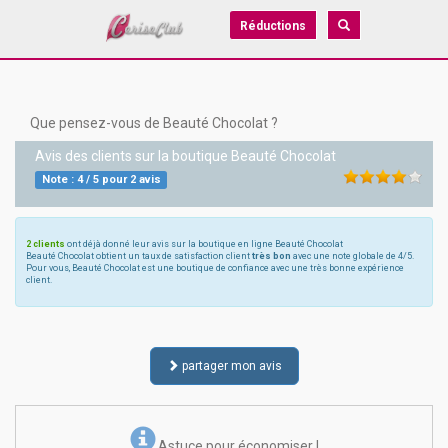
Réductions
Que pensez-vous de Beauté Chocolat ?
Avis des clients sur la boutique
Beauté Chocolat
Note :
4
/
5
pour
2
avis
2 clients
ont déjà donné leur avis sur la boutique en ligne Beauté Chocolat
Beauté Chocolat obtient un taux de satisfaction client
très bon
avec une note globale de 4/5.
Pour vous, Beauté Chocolat est une boutique de confiance avec une très bonne expérience
client.
partager mon avis
Astuce pour économiser !