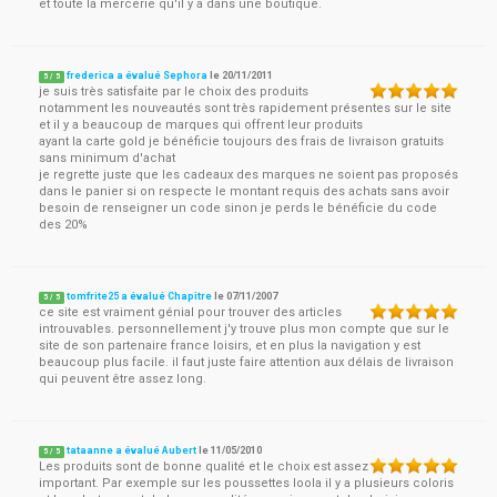
et toute la mercerie qu'il y a dans une boutique.
frederica a évalué Sephora
le
20/11/2011
5
/
5
je suis très satisfaite par le choix des produits
notamment les nouveautés sont très rapidement présentes sur le site
et il y a beaucoup de marques qui offrent leur produits
ayant la carte gold je bénéficie toujours des frais de livraison gratuits
sans minimum d'achat
je regrette juste que les cadeaux des marques ne soient pas proposés
dans le panier si on respecte le montant requis des achats sans avoir
besoin de renseigner un code sinon je perds le bénéficie du code
des 20%
tomfrite25 a évalué Chapitre
le
07/11/2007
5
/
5
ce site est vraiment génial pour trouver des articles
introuvables. personnellement j'y trouve plus mon compte que sur le
site de son partenaire france loisirs, et en plus la navigation y est
beaucoup plus facile. il faut juste faire attention aux délais de livraison
qui peuvent être assez long.
tataanne a évalué Aubert
le
11/05/2010
5
/
5
Les produits sont de bonne qualité et le choix est assez
important. Par exemple sur les poussettes loola il y a plusieurs coloris