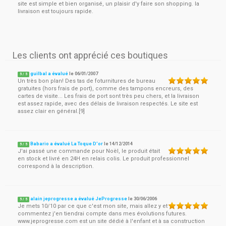
site est simple et bien organisé, un plaisir d'y faire son shopping. la
livraison est toujours rapide.
Les clients ont apprécié ces boutiques
guilbal a évalué
le
06/01/2007
5
/
5
Un très bon plan! Des tas de foturnitures de bureau
gratuites (hors frais de port), comme des tampons encreurs, des
cartes de visite... Les frais de port sont très peu chers, et la livraison
est assez rapide, avec des délais de livraison respectés. Le site est
assez clair en général.[9]
Babario a évalué La Toque D'or
le
14/12/2014
5
/
5
J'ai passé une commande pour Noël, le produit était
en stock et livré en 24H en relais colis. Le produit professionnel
correspond à la description.
alain jeprogresse a évalué JeProgresse
le
30/06/2006
5
/
5
Je mets 10/10 par ce que c'est mon site, mais allez y et
commentez j'en tiendrai compte dans mes évolutions futures.
www.jeprogresse.com est un site dédié à l'enfant et à sa construction