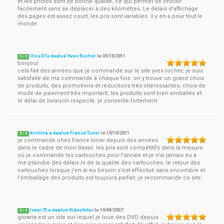
et les photos sont de bonne qualité, ce qui permet de choisir
facilement sans se déplacer à des kilomètres. Le délais d'affichage
des pages est assez court, les prix sont variables. il y en a pour tout le
monde.
lilou37 a évalué Yves Rocher
le
05/10/2011
5
/
5
bonjour
cela fait des années que je commande sur le site yves rocher, je suis
satisfaite de ma commande à chaque fois. on y trouve un grand choix
de produits, des promotions et réductions très intéressantes; choix de
mode de paiement très important, les produits sont bien emballés et
le délai de livraison respecté. je conseille fortement
kristina a évalué France Toner
le
10/10/2011
5
/
5
je commande chez france toner depuis des années
dans le cadre de mon travail. les prix sont compétitifs dans la mesure
où je commande les cartouches pour l'année et je n'ai jamais eu à
me plaindre des délais ni de la qualité des cartouches. le retour des
cartouches lorsque j'en ai eu besoin s'est effectué sans encombre et
l'emballage des produits est toujours parfait. je recommande ce site.
lover75 a évalué Videofutur
le
10/04/2007
5
/
5
glowria est un site sur lequel je loue des DVD depuis