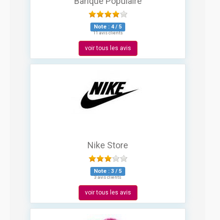
Banque Populaire
Note :
4
/
5
11 avis clients
voir tous les avis
Nike Store
Note :
3
/
5
3 avis clients
voir tous les avis