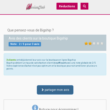
Réductions
Que pensez-vous de Bigship ?
Avis des clients sur la boutique
Bigship
Note :
2
/
5
pour
3
avis
3 clients
ont déjà donné leur avis sur la boutique en ligne Bigship
Bigship obtient un taux de satisfaction client
insuffisant
avec une note globale de 2/5.
Votre expérience d'achat n'est pas optimum et la boutique pourrait améliorer plusieurs
points.
partager mon avis
Astuce pour économiser !