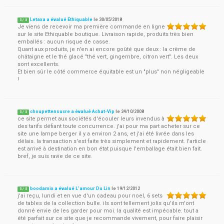
Letaxa a évalué Ethiquable
le
30/05/2018
5
/
5
Je viens de recevoir ma première commande en ligne
sur le site Ethiquable boutique. Livraison rapide, produits très bien
emballés : aucun risque de casse.
Quant aux produits, je n'en ai encore goûté que deux : la crème de
châtaigne et le thé glacé "thé vert, gingembre, citron vert". Les deux
sont excellents.
Et bien sûr le côté commerce équitable est un "plus" non négligeable
!
choupettensucre a évalué Achat-Vip
le
24/10/2008
5
/
5
ce site permet aux sociétés d'écouler leurs invendus à
des tarifs défiant toute concurrence. j'ai pour ma part acheter sur ce
site une lampe berger il y a environ 2 ans, et j'ai été livrée dans les
délais. la transaction s'est faite très simplement et rapidement. l'article
est arrivé à destination en bon état puisque l'emballage était bien fait.
bref, je suis ravie de ce site.
boodamix a évalué L'amour Du Lin
le
19/12/2012
5
/
5
j'ai reçu, lundi et en vue d'un cadeau pour noel, 6 sets
de tables de la collection bulle. ils sont tellement jolis qu'ils m'ont
donné envie de les garder pour moi. la qualité est impécable. tout a
été parfait sur ce site que je recommande vivement, pour faire plaisir