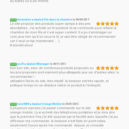
au autres ou à soi même.
Amandine a évalué File dans ta chambre
le
04/04/2017
5
/
5
Le site propose des produits super sympa à des prix
abordables. J'ai acheté un lit surélevé et sa commode pour refaire la
chambre de mon fils et il est super content. Il a pu s’aménager un
coin jeux rien qu'à lui sous le lit. je vais être obligé de recommander
car il veut un tipi maintenant.... :)
A bientôt alors!
po25 a évalué IMenager
le
04/11/2011
5
/
5
très bon site, avec de nombreux produits proposés ou
les prix proposés sont vraiment plus attrayants que sur d'autres sites ! a
recommander !
utilisation facile du site, très intuitif. la livraison est très rapide, et
pratique lorsqu'on se déplace retirer le produit à l'entrepôt.
lune5644 a évalué Orange Mobile
le
05/01/2012
5
/
5
à plusieurs reprises j'ai passé commande sur le site
orange mobile. j'y ai acheté des téléphones portables et je dois dire
que la première fois j'ai été surprise par la facilité avec laquelle j'ai pu
effectuer ma commande. la livraison s'est faite en point relais
seulement 3 jours après ma commande. depuis, je consulte