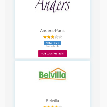
Anders-Paris
Note :
3
/
5
2 avis clients
voir tous les avis
Belvilla