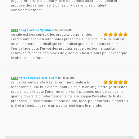
régulièrement le site pour y faire de bonnes affaires car celui-ci
propose des ventes flashs où les prix des articles chutent
considérablement.
deug a évalué My M&m's
le
05/05/2011
5
/
5
ce site est très sérieux. les produits commandés
correspondent bien aux photos présentes sur le site : que se soit en
ce qui conerne l'emballage choisi ainsi que les couleurs choisies.
l'emballage pour l'envoi des produits est de très bonne qualité :
l'envoi se fait dans des blocs de glace aux beaux jours pour éviter que
le chocolat ne fonde.
frgr59 a évalué Hotels.com
le
10/05/2011
5
/
5
j'ai découvert ce site très récemment, suite à la
recherche d'une nuit d'hôtel pour un séjour en angleterre. je suis très
satisfait du site pour l'énorme choix qu'il propose, que ce soit par la
grande diversité d'hébergements mais aussi par l'éventail de tarifs
proposés. je recommande donc ce site, idéal pour trouver un hôtel au
tarif et à l'endroit désiré un peu partout dans le monde.