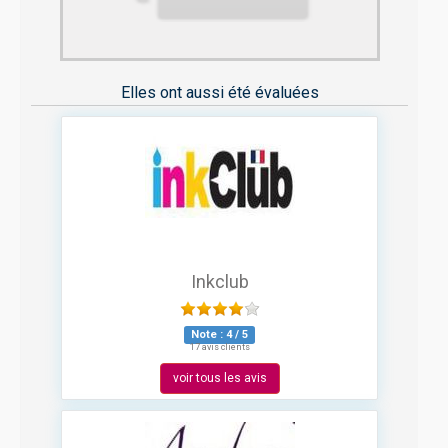
Elles ont aussi été évaluées
Inkclub
Note :
4
/
5
17 avis clients
voir tous les avis