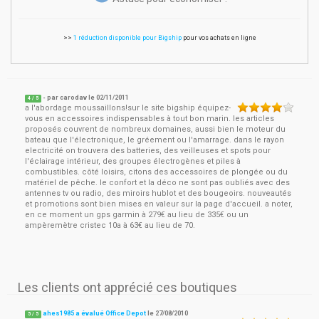
>>
1 réduction disponible pour Bigship
pour vos achats en ligne
- par
carodav
le
02/11/2011
4
/ 5
a l'abordage moussaillons!sur le site bigship équipez-
vous en accessoires indispensables à tout bon marin. les articles
proposés couvrent de nombreux domaines, aussi bien le moteur du
bateau que l'électronique, le gréement ou l'amarrage. dans le rayon
electricité on trouvera des batteries, des veilleuses et spots pour
l'éclairage intérieur, des groupes électrogènes et piles à
combustibles. côté loisirs, citons des accessoires de plongée ou du
matériel de pêche. le confort et la déco ne sont pas oubliés avec des
antennes tv ou radio, des miroirs hublot et des bougeoirs. nouveautés
et promotions sont bien mises en valeur sur la page d'accueil. a noter,
en ce moment un gps garmin à 279€ au lieu de 335€ ou un
ampèremètre cristec 10a à 63€ au lieu de 70.
Les clients ont apprécié ces boutiques
ahes1985 a évalué Office Depot
le
27/08/2010
5
/
5