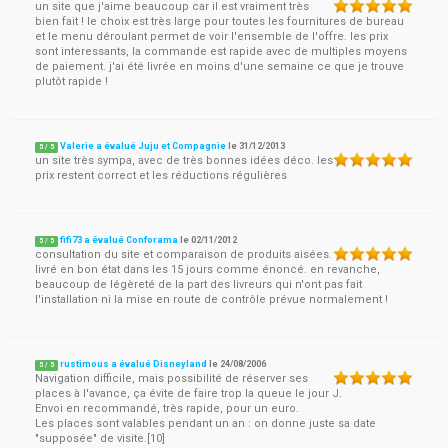
un site que j'aime beaucoup car il est vraiment très
bien fait ! le choix est très large pour toutes les fournitures de bureau
et le menu déroulant permet de voir l'ensemble de l'offre. les prix
sont interessants, la commande est rapide avec de multiples moyens
de paiement. j'ai été livrée en moins d'une semaine ce que je trouve
plutôt rapide !
Valerie a évalué Juju et Compagnie
le
31/12/2013
5
/
5
un site très sympa, avec de très bonnes idées déco. les
prix restent correct et les réductions régulières
fifi73 a évalué Conforama
le
02/11/2012
5
/
5
consultation du site et comparaison de produits aisées.
livré en bon état dans les 15 jours comme énoncé. en revanche,
beaucoup de légèreté de la part des livreurs qui n'ont pas fait
l'installation ni la mise en route de contrôle prévue normalement !
rustimous a évalué Disneyland
le
24/08/2006
5
/
5
Navigation difficile, mais possibilité de réserver ses
places à l'avance, ça évite de faire trop la queue le jour J.
Envoi en recommandé, très rapide, pour un euro.
Les places sont valables pendant un an : on donne juste sa date
"supposée" de visite.[10]