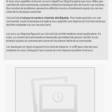
Si vous vous apprêtez à laisser un avis négatif sur Bigship parce que vous n'êtes pas
satisfait de votre commande, contactez d'abord la boutique afin de trouver une solution.
Bon nombre de problèmes peuvent en effet être résolus directement auprès du service
client de la boutique concernée.
CeriseClub
n'est pas le service client du site Bigship
. Pour toute question sur une
commande, seule la boutique est apte à vous apporter une réponse et c'est elle seule qui
doit être contactée via son service client.
Les avis sur Bigship figurant sur CeriseClub ont été modérés avant publication. En
outre, un numéro de commande est demandé, permettant de pouvoir vérifier le cas
échéant auprès du commerçant concerné l'existence réelle de la commande.
Les boutiques en ligne disposent d'un droit de réponse. Il suffit pour cela de nous
contacter en nous indiquant l'avis concerné, et la réponse à publier à cet avis.