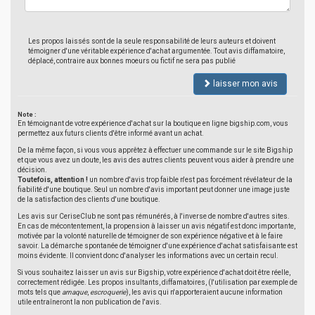
Les propos laissés sont de la seule responsabilité de leurs auteurs et doivent
témoigner d'une véritable expérience d'achat argumentée. Tout avis diffamatoire,
déplacé, contraire aux bonnes moeurs ou fictif ne sera pas publié
laisser mon avis
Note :
En témoignant de votre expérience d'achat sur la boutique en ligne bigship.com, vous
permettez aux futurs clients d'être informé avant un achat.
De la même façon, si vous vous apprêtez à effectuer une commande sur le site Bigship
et que vous avez un doute, les avis des autres clients peuvent vous aider à prendre une
décision.
Toutefois, attention !
un nombre d'avis trop faible n'est pas forcément révélateur de la
fiabilité d'une boutique. Seul un nombre d'avis important peut donner une image juste
de la satisfaction des clients d'une boutique.
Les avis sur CeriseClub ne sont pas rémunérés, à l'inverse de nombre d'autres sites.
En cas de mécontentement, la propension à laisser un avis négatif est donc importante,
motivée par la volonté naturelle de témoigner de son expérience négative et à le faire
savoir. La démarche spontanée de témoigner d'une expérience d'achat satisfaisante est
moins évidente. Il convient donc d'analyser les informations avec un certain recul.
Si vous souhaitez laisser un avis sur Bigship, votre expérience d'achat doit être réelle,
correctement rédigée. Les propos insultants, diffamatoires, (l'utilisation par exemple de
mots tels que
arnaque
,
escroquerie
), les avis qui n'apporteraient aucune information
utile entraîneront la non publication de l'avis.