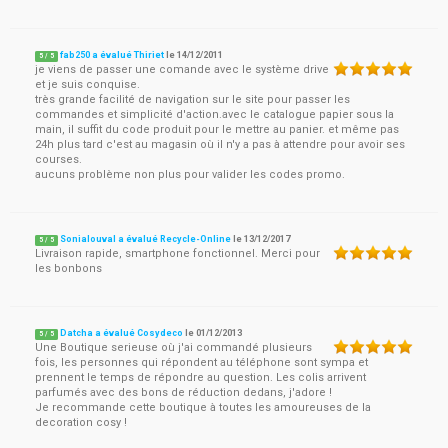
fab250 a évalué Thiriet
le
14/12/2011
5
/
5
je viens de passer une comande avec le système drive
et je suis conquise.
très grande facilité de navigation sur le site pour passer les
commandes et simplicité d'action.avec le catalogue papier sous la
main, il suffit du code produit pour le mettre au panier. et même pas
24h plus tard c'est au magasin où il n'y a pas à attendre pour avoir ses
courses.
aucuns problème non plus pour valider les codes promo.
Sonialouval a évalué Recycle-Online
le
13/12/2017
5
/
5
Livraison rapide, smartphone fonctionnel. Merci pour
les bonbons
Datcha a évalué Cosydeco
le
01/12/2013
5
/
5
Une Boutique serieuse où j'ai commandé plusieurs
fois, les personnes qui répondent au téléphone sont sympa et
prennent le temps de répondre au question. Les colis arrivent
parfumés avec des bons de réduction dedans, j'adore !
Je recommande cette boutique à toutes les amoureuses de la
decoration cosy !