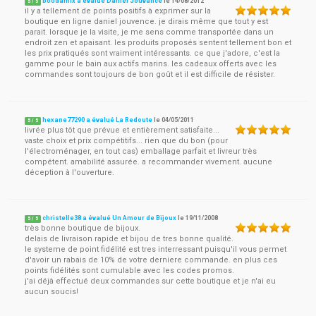
boodamix a évalué Daniel Jouvance
le
14/08/2012
5
/
5
il y a tellement de points positifs à exprimer sur la
boutique en ligne daniel jouvence. je dirais même que tout y est
parait. lorsque je la visite, je me sens comme transportée dans un
endroit zen et apaisant. les produits proposés sentent tellement bon et
les prix pratiqués sont vraiment intéressants. ce que j'adore, c'est la
gamme pour le bain aux actifs marins. les cadeaux offerts avec les
commandes sont toujours de bon goût et il est difficile de résister.
hexane77290 a évalué La Redoute
le
04/05/2011
5
/
5
livrée plus tôt que prévue et entièrement satisfaite...
vaste choix et prix compétitifs... rien que du bon (pour
l'électroménager, en tout cas) emballage parfait et livreur très
compétent. amabilité assurée. a recommander vivement. aucune
déception à l'ouverture.
christelle38 a évalué Un Amour de Bijoux
le
19/11/2008
5
/
5
très bonne boutique de bijoux.
delais de livraison rapide et bijou de tres bonne qualité.
le systeme de point fidélité est tres interressant puisqu'il vous permet
d'avoir un rabais de 10% de votre derniere commande. en plus ces
points fidélités sont cumulable avec les codes promos.
j'ai déjà effectué deux commandes sur cette boutique et je n'ai eu
aucun soucis!