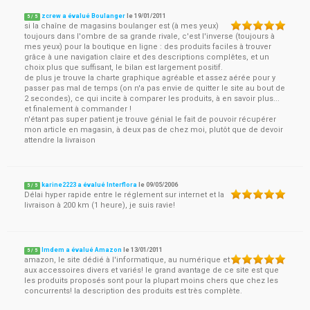
zcrew a évalué Boulanger
le
19/01/2011
5
/
5
si la chaîne de magasins boulanger est (à mes yeux)
toujours dans l'ombre de sa grande rivale, c'est l'inverse (toujours à
mes yeux) pour la boutique en ligne : des produits faciles à trouver
grâce à une navigation claire et des descriptions complêtes, et un
choix plus que suffisant, le bilan est largement positif.
de plus je trouve la charte graphique agréable et assez aérée pour y
passer pas mal de temps (on n'a pas envie de quitter le site au bout de
2 secondes), ce qui incite à comparer les produits, à en savoir plus...
et finalement à commander !
n'étant pas super patient je trouve génial le fait de pouvoir récupérer
mon article en magasin, à deux pas de chez moi, plutôt que de devoir
attendre la livraison
karine2223 a évalué Interflora
le
09/05/2006
5
/
5
Délai hyper rapide entre le réglement sur internet et la
livraison à 200 km (1 heure), je suis ravie!
lmdem a évalué Amazon
le
13/01/2011
5
/
5
amazon, le site dédié à l'informatique, au numérique et
aux accessoires divers et variés! le grand avantage de ce site est que
les produits proposés sont pour la plupart moins chers que chez les
concurrents! la description des produits est très complète.