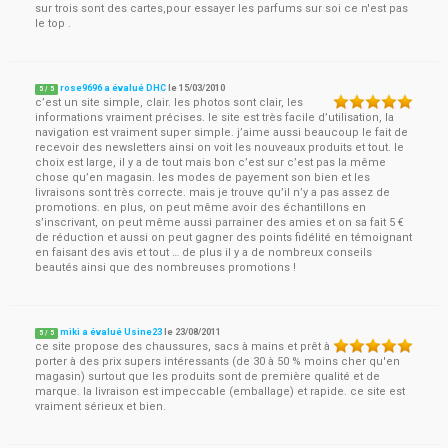
sur trois sont des cartes,pour essayer les parfums sur soi ce n'est pas
le top .
rose9696 a évalué DHC
le
15/03/2010
5
/
5
c’est un site simple, clair. les photos sont clair, les
informations vraiment précises. le site est très facile d’utilisation, la
navigation est vraiment super simple. j’aime aussi beaucoup le fait de
recevoir des newsletters ainsi on voit les nouveaux produits et tout. le
choix est large, il y a de tout mais bon c’est sur c’est pas la même
chose qu’en magasin. les modes de payement son bien et les
livraisons sont très correcte. mais je trouve qu’il n’y a pas assez de
promotions. en plus, on peut même avoir des échantillons en
s’inscrivant, on peut même aussi parrainer des amies et on sa fait 5 €
de réduction et aussi on peut gagner des points fidélité en témoignant
en faisant des avis et tout … de plus il y a de nombreux conseils
beautés ainsi que des nombreuses promotions !
miki a évalué Usine23
le
23/08/2011
5
/
5
ce site propose des chaussures, sacs à mains et prêt à
porter à des prix supers intéressants (de 30 à 50 % moins cher qu'en
magasin) surtout que les produits sont de première qualité et de
marque. la livraison est impeccable (emballage) et rapide. ce site est
vraiment sérieux et bien.