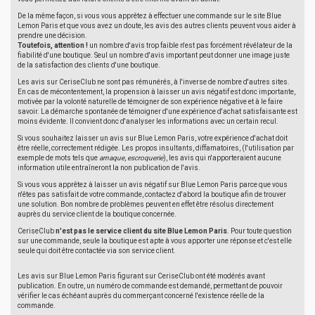
De la même façon, si vous vous apprêtez à effectuer une commande sur le site Blue
Lemon Paris et que vous avez un doute, les avis des autres clients peuvent vous aider à
prendre une décision.
Toutefois, attention !
un nombre d'avis trop faible n'est pas forcément révélateur de la
fiabilité d'une boutique. Seul un nombre d'avis important peut donner une image juste
de la satisfaction des clients d'une boutique.
Les avis sur CeriseClub ne sont pas rémunérés, à l'inverse de nombre d'autres sites.
En cas de mécontentement, la propension à laisser un avis négatif est donc importante,
motivée par la volonté naturelle de témoigner de son expérience négative et à le faire
savoir. La démarche spontanée de témoigner d'une expérience d'achat satisfaisante est
moins évidente. Il convient donc d'analyser les informations avec un certain recul.
Si vous souhaitez laisser un avis sur Blue Lemon Paris, votre expérience d'achat doit
être réelle, correctement rédigée. Les propos insultants, diffamatoires, (l'utilisation par
exemple de mots tels que
arnaque
,
escroquerie
), les avis qui n'apporteraient aucune
information utile entraîneront la non publication de l'avis.
Si vous vous apprêtez à laisser un avis négatif sur Blue Lemon Paris parce que vous
n'êtes pas satisfait de votre commande, contactez d'abord la boutique afin de trouver
une solution. Bon nombre de problèmes peuvent en effet être résolus directement
auprès du service client de la boutique concernée.
CeriseClub
n'est pas le service client du site Blue Lemon Paris
. Pour toute question
sur une commande, seule la boutique est apte à vous apporter une réponse et c'est elle
seule qui doit être contactée via son service client.
Les avis sur Blue Lemon Paris figurant sur CeriseClub ont été modérés avant
publication. En outre, un numéro de commande est demandé, permettant de pouvoir
vérifier le cas échéant auprès du commerçant concerné l'existence réelle de la
commande.