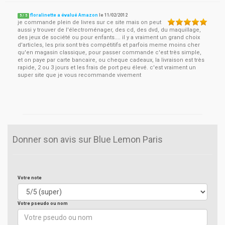
floralinette a évalué Amazon
le
11/02/2012
5
/
5
je commande plein de livres sur ce site mais on peut
aussi y trouver de l'électroménager, des cd, des dvd, du maquillage,
des jeux de société ou pour enfants.... il y a vraiment un grand choix
d'articles, les prix sont très compétitifs et parfois meme moins cher
qu'en magasin classique, pour passer commande c'est très simple,
et on paye par carte bancaire, ou cheque cadeaux, la livraison est très
rapide, 2 ou 3 jours et les frais de port peu élevé. c'est vraiment un
super site que je vous recommande vivement
Donner son avis sur Blue Lemon Paris
Votre note
Votre pseudo ou nom