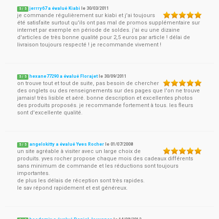
jerrry67 a évalué Kiabi
le
30/03/2011
5
/
5
je commande régulièrement sur kiabi et j'ai toujours
été satisfaite surtout qu'ils ont pas mal de promos supplémentaire sur
internet par exemple en période de soldes. j'ai eu une dizaine
d'articles de très bonne qualité pour 2,5 euros par article ! délai de
livraison toujours respecté ! je recommande vivement !
hexane77290 a évalué Florajet
le
30/09/2011
5
/
5
on trouve tout et tout de suite, pas besoin de chercher
des onglets ou des renseignements sur des pages que l'on ne trouve
jamais! très lisible et aéré. bonne description et excellentes photos
des produits proposés. je recommande fortement à tous. les fleurs
sont d'excellente qualité.
angelokitty a évalué Yves Rocher
le
01/07/2008
5
/
5
un site agréable à visiter avec un large choix de
produits. yves rocher propose chaque mois des cadeaux différents
sans minimum de commande et les réductions sont toujours
importantes.
de plus les délais de réception sont très rapides.
le sav répond rapidement et est généreux.