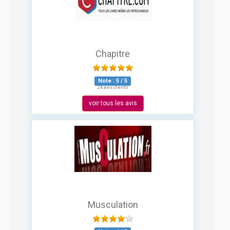
Chapitre
Note :
5
/
5
24 avis clients
voir tous les avis
Musculation