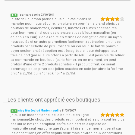
- par
carodav
le
03/10/2011
4
/ 5
le site "blue lemon paris" a plus d'un atout dans sa
manche pour nous séduire...on citera en premier le grand choix de
boutons de manchettes, ceintures, lunettes et autres accessoires
pour hommes ainsi que des cravates et des bijoux masculins (en
acier ou en cuir). rien à redire en termes de navigation avec un rayon
nouveautés et un autre promotions facilement repérables, un tri des
produits par échelle de prix , matière ou couleur...le fait de pouvoir
payer seulement à réception est très agréable. pour échapper aux
frais de port (par ailleurs offerts à partir de 69€) il est possible de retirer
sa commande en boutique (paris 5ème). en ce moment, on peut
profiter d'une offre 2 produits achetés = 1 produit offert. ce serait
dommage de se priver des jolies cravates en soie (on aime la "crème
chic" à 25,95€ ou la "check noir" à 29,95€
Les clients ont apprécié ces boutiques
sieg86 a évalué Marionnaud
le
11/08/2007
5
/
5
je suis un inconditionnel de la boutique en ligne
marionnaud,le choix des produits est important et les prix sont les plus
bas sur le net (en comptant les frais de port et la rapidité de
livraison)le seul reproche que j'aurai à faire en ce moment serait sur
les échantillons,en effet depuis deux mois environ deux échantillons