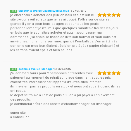
lune5644 a évalué Oxybul Eveil Et Jeux
le
27/01/2012
5
/
5
je cherchais à acheter des jeux en bois et c'est sur le
site oxybul eveil et jeux que je les ai trouvé. l'offre sur ce site est
grande il y en a pour tous les ages et pour tous les gouts.
personnellement je n'ai mis que quelques minutes à trouver les jeux
en bois que je souhaitais acheter et autant pour passer ma
commande. j'ai choisi le mode de livraison normal et mon colis est
arrivé chez moi en une semaine. quant à l'emballage, j'en ai été très
contente car mes jeux étaient très bien protégés ( papier résistant ) et
les cartons étaient épais et bien solides.
laconis a évalué IMenager
le
05/07/2007
5
/
5
j'ai acheté 2 fours pour 2 personnes differentes avec
paiement au moment du retrait sur place dans l'entrepot.les prix
etaient tres interessant par rapport a d'autres sites internet
ils n 'avaient pas les produits en stock et nous ont appelé quand ils les
ont recus.
le depot se trouve a l'est de paris où l'on a pu payer a l'enlevement
des produits.
je continuerai a faire des achats d'electromenager par imenager
super site
a conseiller