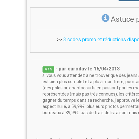
Astuce 
>>
3 codes promo et réductions dispo
- par
carodav
le
16/04/2013
4
/ 5
si vous vous attendez à ne trouver que des jeans 
est bien plus complet et a plu à mon frère, pourtan
(des polos aux pantacourts en passant par les m
représentées (mais pas très connues). les critères 
gagner du temps dans sa recherche. j'approuve le
aspect huilé, à 59,99€. plusieurs photos permettaien
bordeaux à 39,99€. pas de frais de livraison mais 