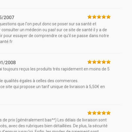
5/2007
questions que l'on peut donc se poser sur sa santé et
r consulter un médecin ou pas! sur ce site de santé il y a de
isir pour essayer de comprendre ce qu'il se passe dans notre
santé.fr
01/2008
j'ai toujours reçus les produits trés rapidement en moins de 5
 de qualités égales à celles des commerces.
 ce site qui propose un tarif unique de livraison à 5,50€ en
s de prix (généralement bas^^) Les délais de livraison sont
cès, avec des rubriques bien détaillées. De plus, la sécurité
u d'ennuis jusqu'ici. Enfin, les modes de paiement sont