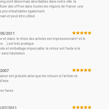
ping sont désormais abordables dans notre ville. la
ficier des offres dans toutes les régions de france. une
s prix imbattables également.
in et peut être utilisé.
/05/2011
 et claire. le choix des articles est impressionnant ! et le
....) est trés pratique.
apide et emballage impeccable. le retour est facile si le
 sans hésitation.
/2007
on est gratuite ainsi que les retours si l'article ne
'avis.
les faces.
3/07/2011