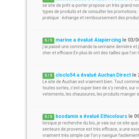
se site de prêt-a-porter propose un très grand nom
types de produits et de consulter les promotions. f
pratique : échange et remboursement des produi
marine a évalué Aiapiercing
le
03/0
5
/
5
j'ai passé une commande la semaine dernière et j
cher et efficace.En plus ils ont des tailles que l'on 
cloclo54 a évalué Auchan Direct
le
5
/
5
Le site de Auchan est vraiment bien. Tout comme 
toutes sortes, c'est super bien de s'y rendre, sur c
vetements, les chaussures, les produits manger et
boodamix a évalué Ethicolours
le
0
5
/
5
lorsque je recherche du bio, je vais sur ce site que 
senteurs de provence est très efficace, a une exc
vraiment très simple car l'on y navigue facilement