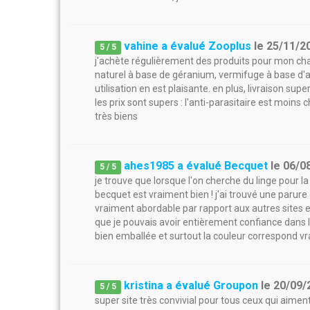
vahine a évalué Zooplus
le
25/11/2
5
/
5
j'achète régulièrement des produits pour mon chat s
naturel à base de géranium, vermifuge à base d'ail
utilisation en est plaisante. en plus, livraison su
les prix sont supers : l'anti-parasitaire est moins
très biens
ahes1985 a évalué Becquet
le
06/0
5
/
5
je trouve que lorsque l'on cherche du linge pour la 
becquet est vraiment bien ! j'ai trouvé une parure d
vraiment abordable par rapport aux autres sites
que je pouvais avoir entièrement confiance dans le 
bien emballée et surtout la couleur correspond vra
kristina a évalué Groupon
le
20/09/
5
/
5
super site très convivial pour tous ceux qui aimen