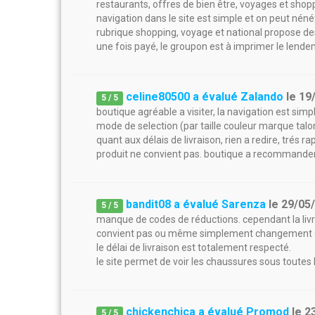
restaurants, offres de bien être, voyages et shop
navigation dans le site est simple et on peut néné
rubrique shopping, voyage et national propose de
une fois payé, le groupon est à imprimer le lendema
celine80500 a évalué Zalando
le
19
5
/
5
boutique agréable a visiter, la navigation est simple
mode de selection (par taille couleur marque talons 
quant aux délais de livraison, rien a redire, trés r
produit ne convient pas. boutique a recommander
bandit08 a évalué Sarenza
le
29/05
5
/
5
manque de codes de réductions. cependant la livrais
convient pas ou même simplement changement d
le délai de livraison est totalement respecté.
le site permet de voir les chaussures sous toutes 
chickenchica a évalué Promod
le
2
5
/
5