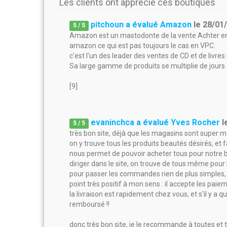
Les clients ont apprécié ces boutiques
pitchoun a évalué Amazon
le
28/01
5
/
5
Amazon est un mastodonte de la vente Achter en 
amazon ce qui est pas toujours le cas en VPC.
c'est l'un des leader des ventes de CD et de livre
Sa large gamme de produits se multiplie de jours 
[9]
evaninchca a évalué Yves Rocher
l
5
/
5
très bon site, déjà que les magasins sont super ma
on y trouve tous les produits beautés désirés, et f
nous permet de pouvoir acheter tous pour notre b
diriger dans le site, on trouve de tous même pour 
pour passer les commandes rien de plus simples, la l
point très positif à mon sens : il accepte les paie
la livraison est rapidement chez vous, et s'il y a
remboursé !!
donc très bon site, je le recommande à toutes et t