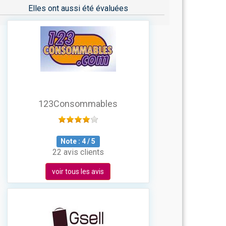
Elles ont aussi été évaluées
123Consommables
Note :
4
/
5
22 avis clients
voir tous les avis