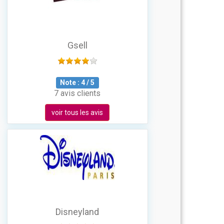
Gsell
Note :
4
/
5
7 avis clients
voir tous les avis
Disneyland