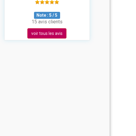
Note :
5
/
5
15 avis clients
voir tous les avis