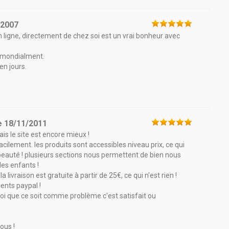
/2007
ligne, directement de chez soi est un vrai bonheur avec
s mondialment.
en jours.
e
18/11/2011
is le site est encore mieux !
acilement. les produits sont accessibles niveau prix, ce qui
eauté ! plusieurs sections nous permettent de bien nous
les enfants !
ivraison est gratuite à partir de 25€, ce qui n'est rien !
ments paypal !
 quoi que ce soit comme problème c'est satisfait ou
ous !