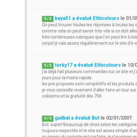
baya51 a évalué Ethicolours
le
01/0
5
/
5
On peut trouver toutes les réponses à toutes les 
comme cela on peut savoir très vite si on doit alle
très nombreuses rubriques que l'on peut lire à lo
corps! je vais assez régulièrement sur le site d'e-
torky17 a évalué Ethicolours
le
10/
5
/
5
j'ai déjà fait plusieurs commandes sur ce site et 
jours pour la moins rapide.
les prix proposés sont compétitfs et les produits
je vous conseille vivement d'aller faire un tour sur
colissimo et la gratuité dés 75€.
guilbal a évalué But
le
02/01/2007
5
/
5
But: super! Beaucoup de choix selon les catégorie
toujours respectés et le site est assez simple d'ac
au niveau du compte est parfaite, je n'ai jamais e