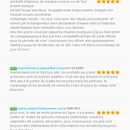
produits originaux, de marque connue ou de leur
propre marque.
j'ai fait l'essai des deux : la qualité reste irréprochable (malgré une
housse un peu gondolée).
emballage moyen : un seul colis pour des objets encombrants ! et
abîmé par le transporteur sans déclaration d'avarie mais à l'intérieur,
objets fragiles bien emballés donc non abimés.
très très grand choix par rapport à d'autres boutiques (j'ai pu faire plein
de comparaisons) à des prix très compétitifs et frais de ports offerts
pour la période de noel. concernant ces offres, elle apparaissaient
valables jusqu'au lendemain sur le site, mais ont étées reconduites de
jour en jour !
mamiebibiche a évalué Marionnaud
le
12/12/2007
5
/
5
marionnaud est un très bon site, les produits qui y sont
proposés sont de bonnes qualités, il est vrai que les prix ne sont peut
être pas à la portée de toutes les bourses mais les parfums, le
maquillage et les produits de soins du corps et soins du visage sont
très bien.
ccelia a évalué Vente-privee.com
le
16/01/2012
5
/
5
pour moi, le site de vente privées en ligne. il y a toutes
sortes de ventes de grandes marques (vêtements, meubles,
ustensiles de cuisine, décoration, jeux, chaussures). les prix sont
toujours très intéressants et les informations sur les articles toujours