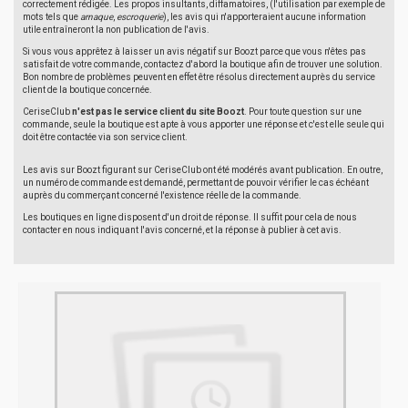
correctement rédigée. Les propos insultants, diffamatoires, (l'utilisation par exemple de
mots tels que
arnaque
,
escroquerie
), les avis qui n'apporteraient aucune information
utile entraîneront la non publication de l'avis.
Si vous vous apprêtez à laisser un avis négatif sur Boozt parce que vous n'êtes pas
satisfait de votre commande, contactez d'abord la boutique afin de trouver une solution.
Bon nombre de problèmes peuvent en effet être résolus directement auprès du service
client de la boutique concernée.
CeriseClub
n'est pas le service client du site Boozt
. Pour toute question sur une
commande, seule la boutique est apte à vous apporter une réponse et c'est elle seule qui
doit être contactée via son service client.
Les avis sur Boozt figurant sur CeriseClub ont été modérés avant publication. En outre,
un numéro de commande est demandé, permettant de pouvoir vérifier le cas échéant
auprès du commerçant concerné l'existence réelle de la commande.
Les boutiques en ligne disposent d'un droit de réponse. Il suffit pour cela de nous
contacter en nous indiquant l'avis concerné, et la réponse à publier à cet avis.