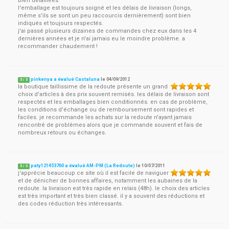
bien détaillées.
l'emballage est toujours soigné et les délais de livraison (longs,
même s'ils se sont un peu raccourcis dernièrement) sont bien
indiqués et toujours respectés.
j'ai passé plusieurs dizaines de commandes chez eux dans les 4
dernières années et je n'ai jamais eu le moindre problème. a
recommander chaudement !
pinkenya a évalué Castaluna
le
04/09/2012
5
/
5
la boutique taillissime de la redoute présente un grand
choix d'articles à des prix souvent remisés. les délais de livraison sont
respectés et les emballages bien conditionnés. en cas de problème,
les conditions d'échange ou de remboursement sont rapides et
faciles. je recommande les achats sur la redoute n'ayant jamais
rencontré de problèmes alors que je commande souvent et fais de
nombreux retours ou échanges.
paty121453760 a évalué AM-PM (La Redoute)
le
10/07/2011
5
/
5
j'apprécie beaucoup ce site où il est facile de naviguer
et de dénicher de bonnes affaires, notamment les aubaines de la
redoute. la livraison est très rapide en relais (48h). le choix des articles
est très important et très bien classé. il y a souvent des réductions et
des codes réduction très intéressants.