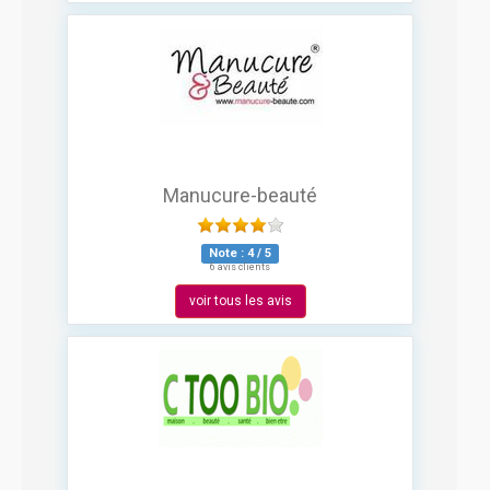
Manucure-beauté
Note :
4
/
5
6 avis clients
voir tous les avis