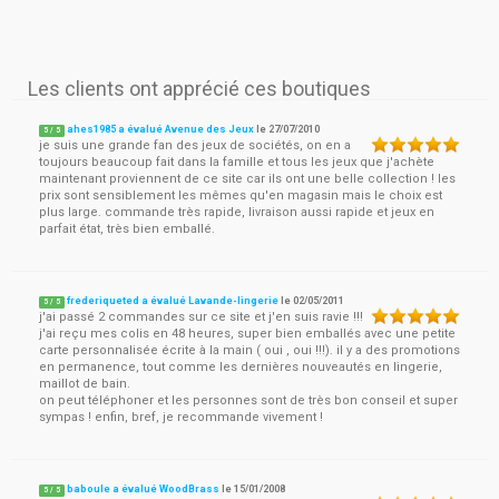
Les clients ont apprécié ces boutiques
ahes1985 a évalué Avenue des Jeux
le
27/07/2010
5
/
5
je suis une grande fan des jeux de sociétés, on en a
toujours beaucoup fait dans la famille et tous les jeux que j'achète
maintenant proviennent de ce site car ils ont une belle collection ! les
prix sont sensiblement les mêmes qu'en magasin mais le choix est
plus large. commande très rapide, livraison aussi rapide et jeux en
parfait état, très bien emballé.
frederiqueted a évalué Lavande-lingerie
le
02/05/2011
5
/
5
j'ai passé 2 commandes sur ce site et j'en suis ravie !!!
j'ai reçu mes colis en 48 heures, super bien emballés avec une petite
carte personnalisée écrite à la main ( oui , oui !!!). il y a des promotions
en permanence, tout comme les dernières nouveautés en lingerie,
maillot de bain.
on peut téléphoner et les personnes sont de très bon conseil et super
sympas ! enfin, bref, je recommande vivement !
baboule a évalué WoodBrass
le
15/01/2008
5
/
5