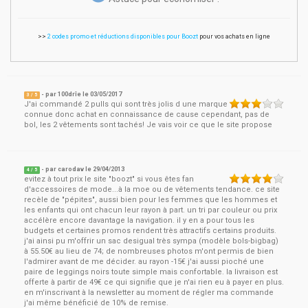
>>
2 codes promo et réductions disponibles pour Boozt
pour vos achats en ligne
- par
100drîe
le
03/05/2017
3
/ 5
J'ai commandé 2 pulls qui sont très jolis d une marque
connue donc achat en connaissance de cause cependant, pas de
bol, les 2 vêtements sont tachés! Je vais voir ce que le site propose
- par
carodav
le
29/04/2013
4
/ 5
evitez à tout prix le site "boozt" si vous êtes fan
d'accessoires de mode...à la moe ou de vêtements tendance. ce site
recèle de "pépites", aussi bien pour les femmes que les hommes et
les enfants qui ont chacun leur rayon à part. un tri par couleur ou prix
accélère encore davantage la navigation. il y en a pour tous les
budgets et certaines promos rendent très attractifs certains produits.
j'ai ainsi pu m'offrir un sac desigual très sympa (modèle bols-bigbag)
à 55.50€ au lieu de 74; de nombreuses photos m'ont permis de bien
l'admirer avant de me décider. au rayon -15€ j'ai aussi pioché une
paire de leggings noirs toute simple mais confortable. la livraison est
offerte à partir de 49€ ce qui signifie que je n'ai rien eu à payer en plus.
en m'inscrivant à la newsletter au moment de régler ma commande
j'ai même bénéficié de 10% de remise.