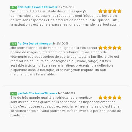
pivoine51 a évalué Balsamik
le
27/11/2010
5
/
5
j'ai toujours été très satisfaite des articles que j'ai
commandés chez daxon. les réductions sont fréquentes, les délais
de livraison respectés et les produits de bonne qualité. quant au site,
la navigation y est facile et passer est une commande l'est tout autant.
frgr59 a évalué Intersport
le
24/10/2011
5
/
5
site promotionnel et de vente en ligne de la très connu
chaîne de magasin intersport, on y retrouve un vaste choix de
vêtements et d'accessoires de sports pour toute la famille. le site qui
reprend les couleurs de l'enseigne (bleu, blanc, rouge) est très
agréable à visiter, grâce a ses animations présentant la collection
disponible dans la boutique, et sa navigation limpide. un bon
marchand dans l'ensemble.
garfield62 a évalué Willemse
le
10/04/2007
5
/
5
Site de trés grande qualité et sérieux, leurs végétaux
sont d'excellentes qualité et ils sont emballés impeccablement en
plus c'est nouveau vous pouvez vous faire livrer en presto c'est à dire
48 heures àprés ou vous pouvez vous faire livrer à la période idéale de
plantation