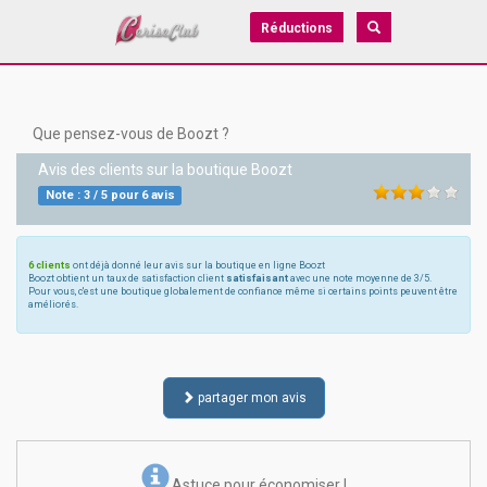
Réductions
Que pensez-vous de Boozt ?
Avis des clients sur la boutique
Boozt
Note :
3
/
5
pour
6
avis
6 clients
ont déjà donné leur avis sur la boutique en ligne Boozt
Boozt obtient un taux de satisfaction client
satisfaisant
avec une note moyenne de 3/5.
Pour vous, c'est une boutique globalement de confiance même si certains points peuvent être
améliorés.
partager mon avis
Astuce pour économiser !