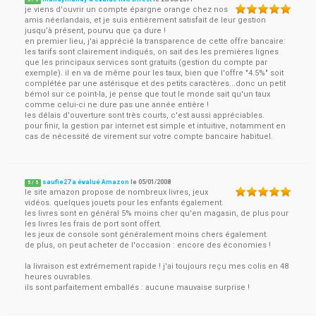
5
/
5
je viens d'ouvrir un compte épargne orange chez nos
amis néerlandais, et je suis entièrement satisfait de leur gestion
jusqu’à présent, pourvu que ça dure !
en premier lieu, j'ai apprécié la transparence de cette offre bancaire:
les tarifs sont clairement indiqués, on sait des les premières lignes
que les principaux services sont gratuits (gestion du compte par
exemple). il en va de même pour les taux, bien que l'offre "4.5%" soit
complétée par une astérisque et des petits caractères...donc un petit
bémol sur ce point-la, je pense que tout le monde sait qu'un taux
comme celui-ci ne dure pas une année entière !
les délais d'ouverture sont très courts, c'est aussi appréciables.
pour finir, la gestion par internet est simple et intuitive, notamment en
cas de nécessité de virement sur votre compte bancaire habituel.
saufie27 a évalué Amazon
le
05/01/2008
5
/
5
le site amazon propose de nombreux livres, jeux
vidéos. quelques jouets pour les enfants également.
les livres sont en général 5% moins cher qu'en magasin, de plus pour
les livres les frais de port sont offert.
les jeux de console sont généralement moins chers également.
de plus, on peut acheter de l'occasion : encore des économies !
la livraison est extrémement rapide ! j'ai toujours reçu mes colis en 48
heures ouvrables.
ils sont parfaitement emballés : aucune mauvaise surprise !