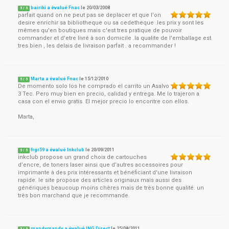
bairiki a évalué Fnac
le
20/03/2008
5
/
5
parfait quand on ne peut pas se deplacer et que l'on
desire enrichir sa bibliotheque ou sa cedetheque .les prix y sont les
mêmes qu'en boutiques mais c'est tres pratique de pouvoir
commander et d'etre livré à son domicile .la qualite de l'emballage est
tres bien , les delais de livraison parfait . a recommander !
Marta a évalué Fnac
le
15/12/2010
5
/
5
De momento solo los he comprado el carrito un Asalvo
3 Tec. Pero muy bien en precio, calidad y entrega. Me lo trajeron a
casa con el envio gratis. El mejor precio lo encontre con ellos.
Marta,
frgr59 a évalué Inkclub
le
20/09/2011
5
/
5
inkclub propose un grand choix de cartouches
d’encre, de toners laser ainsi que d’autres accessoires pour
imprimante à des prix intéressants et bénéficiant d'une livraison
rapide. le site propose des articles originaux mais aussi des
génériques beaucoup moins chères mais de très bonne qualité. un
très bon marchand que je recommande.
mandymandy a évalué ING Direct
le
25/08/2011