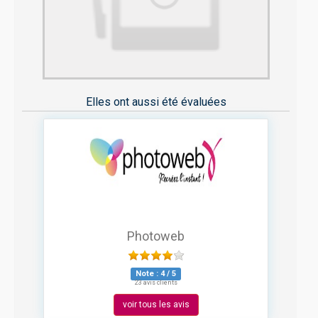
Elles ont aussi été évaluées
Photoweb
Note :
4
/
5
23 avis clients
voir tous les avis