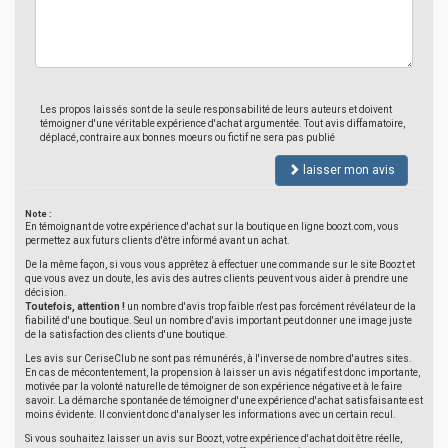
Les propos laissés sont de la seule responsabilité de leurs auteurs et doivent
témoigner d'une véritable expérience d'achat argumentée. Tout avis diffamatoire,
déplacé, contraire aux bonnes moeurs ou fictif ne sera pas publié
laisser mon avis
Note :
En témoignant de votre expérience d'achat sur la boutique en ligne boozt.com, vous
permettez aux futurs clients d'être informé avant un achat.
De la même façon, si vous vous apprêtez à effectuer une commande sur le site Boozt et
que vous avez un doute, les avis des autres clients peuvent vous aider à prendre une
décision.
Toutefois, attention !
un nombre d'avis trop faible n'est pas forcément révélateur de la
fiabilité d'une boutique. Seul un nombre d'avis important peut donner une image juste
de la satisfaction des clients d'une boutique.
Les avis sur CeriseClub ne sont pas rémunérés, à l'inverse de nombre d'autres sites.
En cas de mécontentement, la propension à laisser un avis négatif est donc importante,
motivée par la volonté naturelle de témoigner de son expérience négative et à le faire
savoir. La démarche spontanée de témoigner d'une expérience d'achat satisfaisante est
moins évidente. Il convient donc d'analyser les informations avec un certain recul.
Si vous souhaitez laisser un avis sur Boozt, votre expérience d'achat doit être réelle,