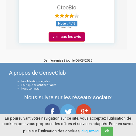
CtooBio
Note :
4
/
5
1 avis client
voir tous les avis
Dernière mise à jour le
06/08/2026
A propos de CeriseClub
Nos Mentions légales
Politique de confidentialité
Nous contacter
Nous suivre sur les réseaux sociaux
En poursuivant votre navigation sur ce site, vous acceptez l'utilisation de
cookies pour vous proposer des offres et services adaptés. Pour en savoir
Tous droits réservés
La Cerise Bleue 2006 / 2026
plus sur l'utilisation des cookies,
cliquez-ici
.
ok