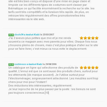
site est très bien conçu et dispose d'une mise en page claire et
limpide car les différents types de costumes sont classer par
thématique ce qui facilite énormément la recherche sur le site. les
tarifs sont très compétitifs et la livraison très rapide. de plus, on
retrouve très régulièrement des offres promotionnelles très
intéressantes via le site web.
cloclo54 a évalué Kiabi
le
25/03/2007
5
/
5
J'ai 2 soeurs plus petites que moi et je me rends
souvent a ce magasin avec mes parents pour elles. Chaque fois nous
y trouvons pleins de choses, mais c'est plus pratique d'aller sur le site
pour se faire livrer, c'est mieux ca nous evite le deplacement.
rustimous a évalué Kiabi
le
29/08/2006
5
/
5
Un catalogue en ligne qui sélectionne des produits de
qualité. L'ennui est que ce sont aussi des produits chers, surtout pour
les vêtements (de marque souvent). Je l'utilise surtout pour
l'électroménager, soigneusement sélectionné. Les meubles sont trop
chers pour moi pour l'instant !
Des réductions très intéressantes, régulièrement.
Je leur reproche de ne plus passer par la poste : les livreurs ne sont
pas toujours consciencieux.[10]