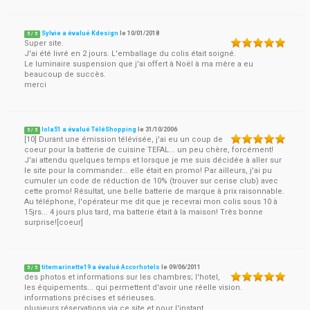
Sylvie a évalué Kdesign
le
10/01/2018
5
/
5
Super site.
J'ai été livré en 2 jours. L'emballage du colis était soigné.
Le luminaire suspension que j'ai offert à Noël à ma mère a eu
beaucoup de succès.
merci
lola51 a évalué TéléShopping
le
31/10/2006
5
/
5
[10] Durant une émission télévisée, j'ai eu un coup de
coeur pour la batterie de cuisine TEFAL... un peu chère, forcément!
J'ai attendu quelques temps et lorsque je me suis décidée à aller sur
le site pour la commander... elle était en promo! Par ailleurs, j'ai pu
cumuler un code de réduction de 10% (trouver sur cerise club) avec
cette promo! Résultat, une belle batterie de marque à prix raisonnable.
Au téléphone, l'opérateur me dit que je recevrai mon colis sous 10 à
15jrs... 4 jours plus tard, ma batterie était à la maison! Très bonne
surprise![coeur]
titemarinette19 a évalué Accorhotels
le
09/06/2011
5
/
5
des photos et informations sur les chambres; l'hotel,
les équipements... qui permettent d'avoir une réelle vision.
informations précises et sérieuses.
plusieurs réservations via ce site et pour l'instant