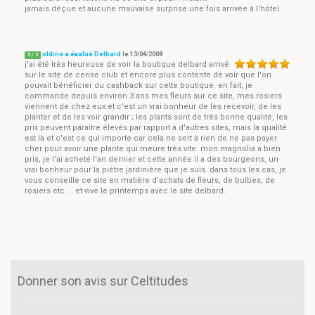
jamais déçue et aucune mauvaise surprise une fois arrivée à l'hôtel.
oldine a évalué Delbard
le
13/04/2008
5
/
5
j'ai été très heureuse de voir la boutique delbard arrivé
sur le site de cerise club et encore plus contente de voir que l'on
pouvait bénéficier du cashback sur cette boutique. en fait, je
commande depuis environ 3 ans mes fleurs sur ce site, mes rosiers
viennent de chez eux et c'est un vrai bonheur de les recevoir, de les
planter et de les voir grandir ; les plants sont de très bonne qualité, les
prix peuvent paraitre élevés par rapport à d'autres sites, mais la qualité
est là et c'est ce qui importe car cela ne sert à rien de ne pas payer
cher pour avoir une plante qui meure très vite. mon magnolia a bien
pris, je l'ai acheté l'an dernier et cette année il a des bourgeons, un
vrai bonheur pour la piètre jardinière que je suis. dans tous les cas, je
vous conseille ce site en matière d'achats de fleurs, de bulbes, de
rosiers etc ... et vive le printemps avec le site delbard.
Donner son avis sur Celtitudes