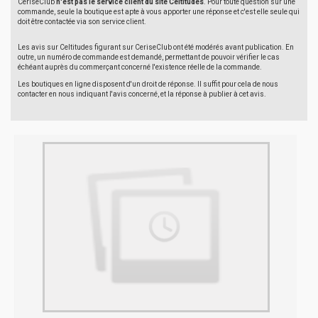
CeriseClub
n'est pas le service client du site Celtitudes
. Pour toute question sur une
commande, seule la boutique est apte à vous apporter une réponse et c'est elle seule qui
doit être contactée via son service client.
Les avis sur Celtitudes figurant sur CeriseClub ont été modérés avant publication. En
outre, un numéro de commande est demandé, permettant de pouvoir vérifier le cas
échéant auprès du commerçant concerné l'existence réelle de la commande.
Les boutiques en ligne disposent d'un droit de réponse. Il suffit pour cela de nous
contacter en nous indiquant l'avis concerné, et la réponse à publier à cet avis.