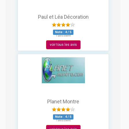
Paul et Léa Décoration
Note :
4
/
5
1 avis client
voir tous les avis
Planet Montre
Note :
4
/
5
1 avis client