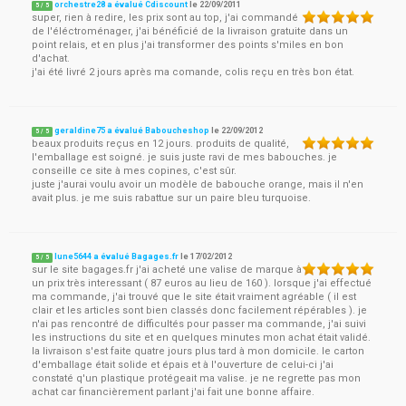
orchestre28 a évalué Cdiscount
le
22/09/2011
5
/
5
super, rien à redire, les prix sont au top, j'ai commandé
de l'éléctroménager, j'ai bénéficié de la livraison gratuite dans un
point relais, et en plus j'ai transformer des points s'miles en bon
d'achat.
j'ai été livré 2 jours après ma comande, colis reçu en très bon état.
geraldine75 a évalué Baboucheshop
le
22/09/2012
5
/
5
beaux produits reçus en 12 jours. produits de qualité,
l'emballage est soigné. je suis juste ravi de mes babouches. je
conseille ce site à mes copines, c'est sûr.
juste j'aurai voulu avoir un modèle de babouche orange, mais il n'en
avait plus. je me suis rabattue sur un paire bleu turquoise.
lune5644 a évalué Bagages.fr
le
17/02/2012
5
/
5
sur le site bagages.fr j'ai acheté une valise de marque à
un prix très interessant ( 87 euros au lieu de 160 ). lorsque j'ai effectué
ma commande, j'ai trouvé que le site était vraiment agréable ( il est
clair et les articles sont bien classés donc facilement répérables ). je
n'ai pas rencontré de difficultés pour passer ma commande, j'ai suivi
les instructions du site et en quelques minutes mon achat était validé.
la livraison s'est faite quatre jours plus tard à mon domicile. le carton
d'emballage était solide et épais et à l'ouverture de celui-ci j'ai
constaté q'un plastique protégeait ma valise. je ne regrette pas mon
achat car financièrement parlant j'ai fait une bonne affaire.