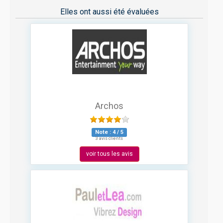
Elles ont aussi été évaluées
Archos
Note :
4
/
5
3 avis clients
voir tous les avis