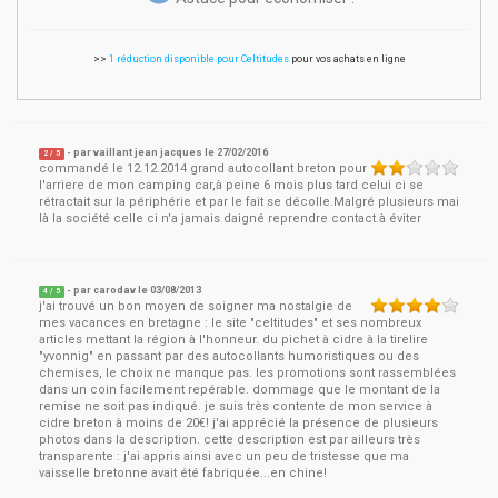
>>
1 réduction disponible pour Celtitudes
pour vos achats en ligne
- par
vaillant jean jacques
le
27/02/2016
2
/ 5
commandé le 12.12.2014 grand autocollant breton pour
l'arriere de mon camping car,à peine 6 mois plus tard celui ci se
rétractait sur la périphérie et par le fait se décolle.Malgré plusieurs mai
là la société celle ci n'a jamais daigné reprendre contact.à éviter
- par
carodav
le
03/08/2013
4
/ 5
j'ai trouvé un bon moyen de soigner ma nostalgie de
mes vacances en bretagne : le site "celtitudes" et ses nombreux
articles mettant la région à l'honneur. du pichet à cidre à la tirelire
"yvonnig" en passant par des autocollants humoristiques ou des
chemises, le choix ne manque pas. les promotions sont rassemblées
dans un coin facilement repérable. dommage que le montant de la
remise ne soit pas indiqué. je suis très contente de mon service à
cidre breton à moins de 20€! j'ai apprécié la présence de plusieurs
photos dans la description. cette description est par ailleurs très
transparente : j'ai appris ainsi avec un peu de tristesse que ma
vaisselle bretonne avait été fabriquée...en chine!