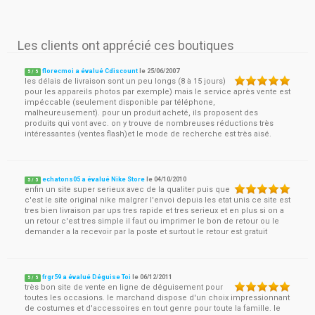
Les clients ont apprécié ces boutiques
florecmoi a évalué Cdiscount
le
25/06/2007
5
/
5
les délais de livraison sont un peu longs (8 à 15 jours)
pour les appareils photos par exemple) mais le service après vente est
impéccable (seulement disponible par téléphone,
malheureusement). pour un produit acheté, ils proposent des
produits qui vont avec. on y trouve de nombreuses réductions très
intéressantes (ventes flash)et le mode de recherche est très aisé.
echatons05 a évalué Nike Store
le
04/10/2010
5
/
5
enfin un site super serieux avec de la qualiter puis que
c'est le site original nike malgrer l'envoi depuis les etat unis ce site est
tres bien livraison par ups tres rapide et tres serieux et en plus si on a
un retour c'est tres simple il faut ou imprimer le bon de retour ou le
demander a la recevoir par la poste et surtout le retour est gratuit
frgr59 a évalué Déguise Toi
le
06/12/2011
5
/
5
très bon site de vente en ligne de déguisement pour
toutes les occasions. le marchand dispose d'un choix impressionnant
de costumes et d'accessoires en tout genre pour toute la famille. le