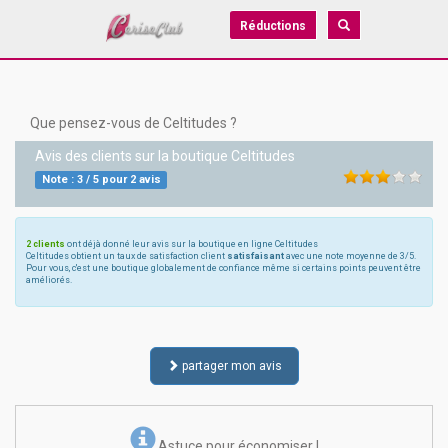
Réductions
Que pensez-vous de Celtitudes ?
Avis des clients sur la boutique
Celtitudes
Note :
3
/
5
pour
2
avis
2 clients
ont déjà donné leur avis sur la boutique en ligne Celtitudes
Celtitudes obtient un taux de satisfaction client
satisfaisant
avec une note moyenne de 3/5.
Pour vous, c'est une boutique globalement de confiance même si certains points peuvent être
améliorés.
partager mon avis
Astuce pour économiser !