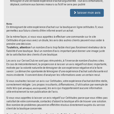
témoigner d'une véritable expérience d'achat argumentée. Tout avis diffamatoire,
déplacé, contraire aux bonnes moeurs ou fictif ne sera pas publié
laisser mon avis
Note :
En témoignant de votre expérience d'achat sur la boutique en ligne celtitudes.fr, vous
permettez aux futurs clients d'être informé avant un achat.
De la même façon, si vous vous apprêtez à effectuer une commande sur le site
Celtitudes et que vous avez un doute, les avis des autres clients peuvent vous aider à
prendre une décision.
Toutefois, attention !
un nombre d'avis trop faible n'est pas forcément révélateur de la
fiabilité d'une boutique. Seul un nombre d'avis important peut donner une image juste
de la satisfaction des clients d'une boutique.
Les avis sur CeriseClub ne sont pas rémunérés, à l'inverse de nombre d'autres sites.
En cas de mécontentement, la propension à laisser un avis négatif est donc importante,
motivée par la volonté naturelle de témoigner de son expérience négative et à le faire
savoir. La démarche spontanée de témoigner d'une expérience d'achat satisfaisante est
moins évidente. Il convient donc d'analyser les informations avec un certain recul.
Si vous souhaitez laisser un avis sur Celtitudes, votre expérience d'achat doit être réelle,
correctement rédigée. Les propos insultants, diffamatoires, (l'utilisation par exemple de
mots tels que
arnaque
,
escroquerie
), les avis qui n'apporteraient aucune information
utile entraîneront la non publication de l'avis.
Si vous vous apprêtez à laisser un avis négatif sur Celtitudes parce que vous n'êtes pas
satisfait de votre commande, contactez d'abord la boutique afin de trouver une solution.
Bon nombre de problèmes peuvent en effet être résolus directement auprès du service
client de la boutique concernée.