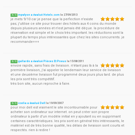
mpvlyon a évalué Hotels.com
le
27/09/2013
5
/
5
je mets 9/10 car je pense que la perfection n'existe
pas; j'utilise ce site pour trouver des hôtels aux 4 coins du monde
depuis plusieurs années et n'est jamais été déçue. la procédure de
réservation est simple et le choix très important. les réductions sont la
plupart du temps plus intéressantes que chez les sites concurrents. je
recommande+++
gallardo a évalué Pièces Et Pneus
le
15/08/2011
5
/
5
envoie rapide, sans frais de livraison. n'étant pas là à la
première livraison, j'ai appeler le lendemain leur service de livraison
et une deuxième livraison fut programmé deux jours plus tard. de plus
les prix sont très compétitif.
très bon site, aucun reproche à faire.
ccelia a évalué Dell
le
19/09/2007
5
/
5
pour moi dell est vraiment le site incontournable pour
acheter son ordinateur sur internet. on peut créer son propre
ordinateur à partir d'un modèle initial en y ajoutant ou en supprimant
certaines caractéristiques. les prix sont en général très intéressants, le
matériel est de très bonne qualité, les délais de livraison sont courts et
respectés. rien à redire !