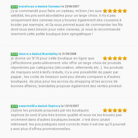
maxelucas a évalué Canevas
le
23/06/2007
5
/
5
j'y ai commandé pour faire un cadeau, et bien j'en suis
satisfait, les prix sont abordables pour un large choix. il n'y a pas
uniquement des canevas vous y trouvez également des coussins à
broder par exemple, et Ca vous permet aussi de commander les fils
dont vous avez besoin pour votre canevas, je vous la recommande
vivement cette petite boutique bien sympathique !
skaore a évalué Brandalley
le
21/09/2008
5
/
5
je donne un 9/10 pour cette boutique en ligne que
j'affectionne particulièrement. elle offre un large choix de produits
répertoriés par catégories (décoration, vêtements etc..). les produits
de marques sont à tarifs réduits, il y a une possibilité de payer par
paypal , les coûts de livraison sont peu élevés comparer à d'autres
boutiques. de plus pour les accros du shopping et les accros de
bonnes affaires, brandalley propose également des ventes privées!
severine06 a évalué Sephora
le
13/10/2007
5
/
5
j'adore les produits proposés par les boutiques
sephora ils sont d'une très bonne qualité et vous ne les trouvez pas
orcément dans d'autres boutiques beauté. c'est donc plutot
intéresant. les prix pratiqués sont corrects mais il est vrai qu'il pourrait
y avoi plus d'offres promotionnelles.