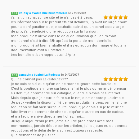
whisky a évalué RueDuCommerce
le
27/04/2008
5
/
5
j'ai fait un achat sur ce site et je n'ai pas été deçu.
les informations sur le produit étaient détaillés, il y avait un large choix
pour la configuration que je souhaitais ainsi qu'un panel assez large
de prix, j'ai bénéficié d'une réduction sur la livraison.
mon produit est arrivé dans le délai de livraison que l'on m'avait
mentionné c'est-à-dire 48h après à la porte de mon domicile.
mon produit était bien emballé et il n'y eu aucun dommage et toute la
documentation était à l'intérieur.
très bon site et bon rapport qualité/prix
camavic a évalué La Redoute
le
24/02/2007
5
/
5
Qui ne connait pas LaRedoute????
je ne sais pas si quelqu'un en ce monde ignore cette boutique...
C'est la boutique en ligne sur laquelle j'ai le plus commandé, biensur
au debut je commandé sur catalgue, quand je n'avais pas internet.
Mais depuis que je peux le faire sur le net, c'est encore plus simple.
Je peux verifier la disponibilité de mes produits, je peux verifier si une
réduction se fait bien sur tel ou tel produit, je choisis si je le veux de
faire livrer ma commande chez quelqu'un d'autre en cas de cadeau
et ma facture arrive directement chez moi....
Jusqu'à aujourd'hui je n'ai jamais eu de problemes avec mes
commandes, jamais décue par les articles, j'ai toujours eu de bonnes
reductions et le délai de livraison est toujours respecté.
Que demander de plus???