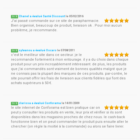
Chanel a évalué Santé Discount
le
05/02/2016
5
/
5
J'ai passé commande sur ce site de parapharmacie.
Bien organisé, beaucoup de produit, livraison ok . Pour moi aucun
problème, je recommande.
sylvanou a évalué Oscaro
le
07/08/2011
5
/
5
c'est le meilleur site dans ce secteur. je le
recommande fortement à mon entourage. il y a du choix dans chaque
produit pour un prix incroyablement intéressant. de plus, les produits
que j'ai commandés sont vraiment de bonnes qualités malgré que je
ne connais pas la plupart des marques de ces produits. par-contre, le
site pourrait offrir les frais de livraison aux clients fidèles qui font des
achats supérieurs à 50 €.
clarissa a évalué Conforama
le
14/01/2009
5
/
5
le site internet de Conforama est bien pratique car on
peut y consulter les produits en vente, leur prix et vérifier si ils sont
disponibles dans les magasins proches de chez nous. le cash-back
fonctionne bien et on peut commander le produit puis ensuite aller le
chercher (on règle la moitié à la commande) ou alors se faire livrer.