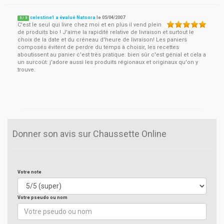
celestine1 a évalué Natoora
le
05/04/2007
5
/
5
C'est le seul qui livre chez moi et en plus il vend plein
de produits bio ! J'aime la rapidité relative de livraison et surtout le
choix de la date et du créneau d'heure de livraison! Les paniers
composés évitent de perdre du temps à choisir, les recettes
aboutissent au panier c'est très pratique: bien sûr c'est génial et cela a
un surcoût: j'adore aussi les produits régionaux et originaux qu'on y
trouve.
Donner son avis sur Chaussette Online
Votre note
Votre pseudo ou nom