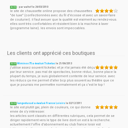
- par
valtof
le
26/03/2010
4
/ 5
le site de chaussette online propose des chaussettes
"de luxe" (confectionnées avec du fil d'écosse et avec un savoir-faire
de couturier). il faut avouer que la qualité est vraiment au rendez-vous.
elles sont très confortables et résistent bien à la machine à laver
(programme laine). les envois sont impeccables.
Les clients ont apprécié ces boutiques
Miminoo75 a évalué Ticketac
le
21/06/2013
5
/
5
j'utilise assez souvent ticketac et je n'ai jamais été déçu
par leur service. pas mal de spectacles, bonne réduc, bonne place la
plupart du temps, je suis globalement contente de leur service. avec
les réducs ça me permet d'aller bcp plus souvent au théâtre que ce
que je pourrais me permettre normalement et ça c'est le top !
langedusud a évalué France Loisirs
le
02/12/2011
5
/
5
le site est plutôt gai, plein de couleurs, ce qui donne
envie de s'y intéresser.
les articles sont classés en différentes rubriques, cela permet de se
diriger rapidement vers le type de livre dont on est à la recherche.
actuellement l'offre d'abonnement au club france loisir est