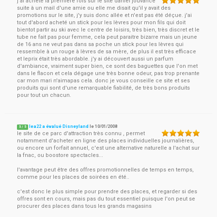
j'ai acheté la première fois sur le site daniel jouvance
suite à un mail d'une amie ou elle me disait qu'il y avait des
promotions sur le site, j'y suis donc allée et n'est pas été déçue. j'ai
tout d'abord acheté un stick pour les lèvres pour mon fils qui doit
bientot partir au ski avec le centre de loisirs, très bien, très discret et le
tube ne fait pas pour femme, cela peut paraitre bizarre mais un jeune
de 16 ans ne veut pas dans sa poche un stick pour les lèvres qui
ressemble à un rouge à lèvres de sa mère, de plus il est très efficace
et leprix était très abordable. j'y ai découvert aussi un parfum
d'ambiance, vraiment super bien, ce sont des baguettes que l'on met
dans le flacon et cela dégage une très bonne odeur, pas trop prenante
car mon mari n'aimapas cela. donc je vous conseille ce site et ses
produits qui sont d'une remarquable fiabilité, de très bons produits
pour tout un chacun.
lea22 a évalué Disneyland
le
10/01/2008
5
/
5
le site de ce parc d'attraction très connu , permet
notamment d'acheter en ligne des places individuelles journalières,
ou encore un forfait annuel, c'est une alternative naturelle a l'achat sur
la fnac, ou boostore spectacles...
l'avantage peut être des offres promotionnelles de temps en temps,
comme pour les places de soirées en été..
c'est donc le plus simple pour prendre des places, et regarder si des
offres sont en cours, mais pas du tout essentiel puisque l'on peut se
procurer des places dans tous les grands magasins