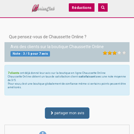
Réductions
Que pensez-vous de Chaussette Online ?
Avis des clients sur la boutique
Chaussette Online
Note :
3
/
5
pour
7
avis
7 clients
ont déjà donné leur avis sur la boutique en ligne Chaussette Online
Chaussette Online obtient un taux de satisfaction client
satisfaisant
avec une note moyenne
de 3/5.
Pour vous, c'est une boutique globalement de confiance même si certains points peuvent être
améliorés.
partager mon avis