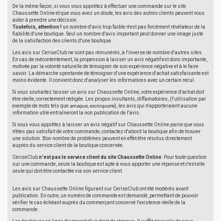
De la même façon, si vous vous apprêtez à effectuer une commande sur le site
Chaussette Online et que vous avez un doute, les avis des autres clients peuvent vous
aider à prendre une décision.
Toutefois, attention !
un nombre d'avis trop faible n'est pas forcément révélateur de la
fiabilité d'une boutique. Seul un nombre d'avis important peut donner une image juste
de la satisfaction des clients d'une boutique.
Les avis sur CeriseClub ne sont pas rémunérés, à l'inverse de nombre d'autres sites.
En cas de mécontentement, la propension à laisser un avis négatif est donc importante,
motivée par la volonté naturelle de témoigner de son expérience négative et à le faire
savoir. La démarche spontanée de témoigner d'une expérience d'achat satisfaisante est
moins évidente. Il convient donc d'analyser les informations avec un certain recul.
Si vous souhaitez laisser un avis sur Chaussette Online, votre expérience d'achat doit
être réelle, correctement rédigée. Les propos insultants, diffamatoires, (l'utilisation par
exemple de mots tels que
arnaque
,
escroquerie
), les avis qui n'apporteraient aucune
information utile entraîneront la non publication de l'avis.
Si vous vous apprêtez à laisser un avis négatif sur Chaussette Online parce que vous
n'êtes pas satisfait de votre commande, contactez d'abord la boutique afin de trouver
une solution. Bon nombre de problèmes peuvent en effet être résolus directement
auprès du service client de la boutique concernée.
CeriseClub
n'est pas le service client du site Chaussette Online
. Pour toute question
sur une commande, seule la boutique est apte à vous apporter une réponse et c'est elle
seule qui doit être contactée via son service client.
Les avis sur Chaussette Online figurant sur CeriseClub ont été modérés avant
publication. En outre, un numéro de commande est demandé, permettant de pouvoir
vérifier le cas échéant auprès du commerçant concerné l'existence réelle de la
commande.