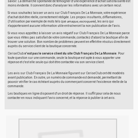
savoir. La démarche spontanée de témoigner d'une expérience d'achat satisfaisante est
moins évidente. Il convient donc d'analyser les informations avec un certain recul.
Si vous souhaitez laisser un avis sur Club Français De La Monnaie, votre expérience
d'achat doit être réelle, correctement rédigée. Les propos insultants, diffamatoires,
(l'utilisation par exemple de mots tels que
arnaque
,
escroquerie
), les avis qui
n'apporteraient aucune information utile entraîneront la non publication de l'avis.
Si vous vous apprêtez à laisser un avis négatif sur Club Français De La Monnaie parce
que vous n'êtes pas satisfait de votre commande, contactez d'abord la boutique afin de
trouver une solution. Bon nombre de problèmes peuvent en effet être résolus directement
auprès du service client de la boutique concernée.
CeriseClub
n'est pas le service client du site Club Français De La Monnaie
. Pour
toute question sur une commande, seule la boutique est apte à vous apporter une
réponse et c'est elle seule qui doit être contactée via son service client.
Les avis sur Club Français De La Monnaie figurant sur CeriseClub ont été modérés
avant publication. En outre, un numéro de commande est demandé, permettant de
pouvoir vérifier le cas échéant auprès du commerçant concerné l'existence réelle de la
commande.
Les boutiques en ligne disposent d'un droit de réponse. Il suffit pour cela de nous
contacter en nous indiquant l'avis concerné, et la réponse à publier à cet avis.