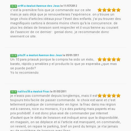
or44 a évalué Avenue des Jeux
le
11/07/2012
5
/
5
c'est la première fois que je commande sur ce site
mais je sais déjà que je renouvellerais l'expérience. on y trouve un
large choix d'articles idéaux pour l'éveil des enfants. j'ai pu trouver des
magnifiques cartons à dessins moins chers qu'à la concurrence. de
plus les delais de livraison sont respecter et il vous tienne au courant
de l'avancer de ce dernier : genial donc. je recommande donc
vivement ce site.
pitu31 a évalué Avenue des Jeux
le
05/01/2011
5
/
5
Un 10 para priasuk porque la compra ha sido un éxito,
barato, rápido y amables y el producto lo que yo esperaba ¿que mas
se puede pedir?
Yo lo recomiendo
nalilou56 a évalué Fnac
le
01/05/2011
5
/
5
je n'avais pas commandé depuis longtemps, mais il est
toujours très facile de passer commande. le choix est varié et c'est
tellement pratique de commander en ligne. la fnac dans ma région
est à cannes, nice ou monaco, il y a des parking mais payants et au
prix prohibitif. il est donc plus aisé de commander par internet
d'autant que le délai de livraison est indiqué ainsi que la disponibilité.
en magasin, on se déplace et si l'article est manquant, on commande,
on revient, on repaie le parking, bref on perd du temps. je n'ai jamais
eu de problème de livraison avec fnac