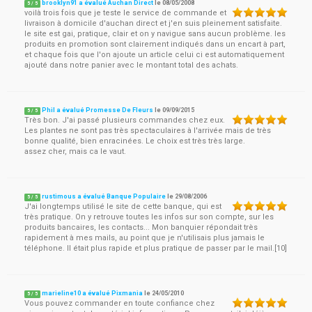
brooklyn91 a évalué Auchan Direct
le
08/05/2008
5
/
5
voilà trois fois que je teste le service de commande et
livraison à domicile d'auchan direct et j'en suis pleinement satisfaite.
le site est gai, pratique, clair et on y navigue sans aucun problème. les
produits en promotion sont clairement indiqués dans un encart à part,
et chaque fois que l'on ajoute un article celui ci est automatiquement
ajouté dans notre panier avec le montant total des achats.
Phil a évalué Promesse De Fleurs
le
09/09/2015
5
/
5
Très bon. J'ai passé plusieurs commandes chez eux.
Les plantes ne sont pas très spectaculaires à l'arrivée mais de très
bonne qualité, bien enracinées. Le choix est très très large.
assez cher, mais ca le vaut.
rustimous a évalué Banque Populaire
le
29/08/2006
5
/
5
J'ai longtemps utilisé le site de cette banque, qui est
très pratique. On y retrouve toutes les infos sur son compte, sur les
produits bancaires, les contacts... Mon banquier répondait très
rapidement à mes mails, au point que je n'utilisais plus jamais le
téléphone. Il était plus rapide et plus pratique de passer par le mail.[10]
marieline10 a évalué Pixmania
le
24/05/2010
5
/
5
Vous pouvez commander en toute confiance chez