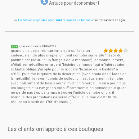
Astuce pour économiser !
>>
1 réduction disponible pour Club Français De La Monnaie
pour vos achats en ligne
- par
carodav
le
24/07/2012
4
/ 5
quand on a des amis numismates à qui faire un
cadeau, rien de plus simple: on peut compter sur le site "trésor du
patrimoine" (lié au "club français de la monnaie"). personnellement,
c'était les médailles en argent "histoire de france" qui m'intéressaient.
actualité oblige, j'ai opté pour le modèle "la prise de la bastille" à
49€50. j'ai aimé la qualité de la description (avec photo des 2 faces de
la médaille). le rayon "objets de collection" est également très riche
avec notamment de beaux oeufs imitation fabergé. il y en a pour tous
les budgets et la navigation est suffisamment bien pensée pour qu'on
ne perde pas trop de temps à trouver l'article de notre choix. il
manque des promotions (la seule offre que j'ai vue c'est 10€ de
réduction à partir de 170€ d'achats...)
Les clients ont apprécié ces boutiques