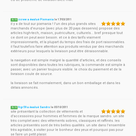
zcrew a évalué Pixmania
le
17/03/2011
5
/
5
il y a de tout sur pixmania ! l'un des plus grands sites
marchands d'europe (avec plus de 20 pays desservis) propose des
articles high-tech, maison, puériculture, culturels... bref presque tout
ce dont on peut avoir besoin. et ce à des tarifs vraiment
impressionnants, et la plupart du temps des frais de port raisonnables.
il faut toutefois faire attention aux produits vendus par des marchands
extérieurs pour lesquels la livraison peut être déraisonnable.
la navigation est simple malgré la quantité d'articles, et des conseils
sont disponibles dans toutes les rubriques, la commande est simple à
passer, avec un panier toujours visible. le choix du paiement et de la
livraison coule de source.
la livraison se fait normalement, dans un bon emballage et dans les
délais annoncés.
frgr59 a évalué Sandro
le
05/10/2011
5
/
5
site présentant la collection de vêtements et
d'accessoires pour hommes et femmes de la marque sandro. un site
très complet avec des vêtements sobres, classiques et raffinés. les
articles présentés sont de très belles qualités. un site dans l'ensemble
très agréable, à visiter pour le bonheur des yeux et pourquoi pas pour
se faire un petit plaisir.