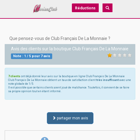
Réductions
Que pensez-vous de Club Français De La Monnaie ?
Avis des clients sur la boutique
Club Français De La Monnaie
Note :
1
/
5
pour
7
avis
7 clients
ont déjà donné leur avis sur la boutique en ligne Club Français De La Monnaie
Club Français De La Monnaie obtient un taux de satisfaction client
très insuffisant
avec une
note globale de 1/5.
Il est possible que certains clients aient joué de malchance. Toutefois, il convient de se faire
sa propre opinion tout en étant informé.
partager mon avis