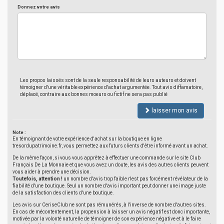
Donnez votre avis
Les propos laissés sont de la seule responsabilité de leurs auteurs et doivent
témoigner d'une véritable expérience d'achat argumentée. Tout avis diffamatoire,
déplacé, contraire aux bonnes moeurs ou fictif ne sera pas publié
laisser mon avis
Note :
En témoignant de votre expérience d'achat sur la boutique en ligne
tresordupatrimoine.fr, vous permettez aux futurs clients d'être informé avant un achat.
De la même façon, si vous vous apprêtez à effectuer une commande sur le site Club
Français De La Monnaie et que vous avez un doute, les avis des autres clients peuvent
vous aider à prendre une décision.
Toutefois, attention !
un nombre d'avis trop faible n'est pas forcément révélateur de la
fiabilité d'une boutique. Seul un nombre d'avis important peut donner une image juste
de la satisfaction des clients d'une boutique.
Les avis sur CeriseClub ne sont pas rémunérés, à l'inverse de nombre d'autres sites.
En cas de mécontentement, la propension à laisser un avis négatif est donc importante,
motivée par la volonté naturelle de témoigner de son expérience négative et à le faire