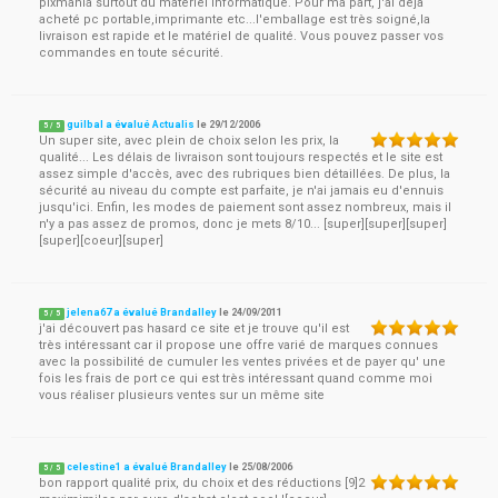
pixmania surtout du matériel informatique. Pour ma part, j'ai déjà
acheté pc portable,imprimante etc...l'emballage est très soigné,la
livraison est rapide et le matériel de qualité. Vous pouvez passer vos
commandes en toute sécurité.
guilbal a évalué Actualis
le
29/12/2006
5
/
5
Un super site, avec plein de choix selon les prix, la
qualité... Les délais de livraison sont toujours respectés et le site est
assez simple d'accès, avec des rubriques bien détaillées. De plus, la
sécurité au niveau du compte est parfaite, je n'ai jamais eu d'ennuis
jusqu'ici. Enfin, les modes de paiement sont assez nombreux, mais il
n'y a pas assez de promos, donc je mets 8/10... [super][super][super]
[super][coeur][super]
jelena67 a évalué Brandalley
le
24/09/2011
5
/
5
j'ai découvert pas hasard ce site et je trouve qu'il est
très intéressant car il propose une offre varié de marques connues
avec la possibilité de cumuler les ventes privées et de payer qu' une
fois les frais de port ce qui est très intéressant quand comme moi
vous réaliser plusieurs ventes sur un même site
celestine1 a évalué Brandalley
le
25/08/2006
5
/
5
bon rapport qualité prix, du choix et des réductions [9]2