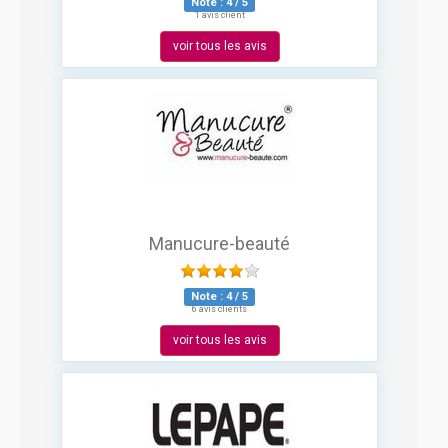
Note :
4
/
5
1 avis client
voir tous les avis
Manucure-beauté
Note :
4
/
5
6 avis clients
voir tous les avis