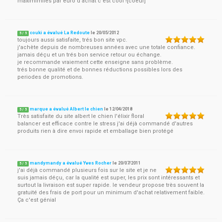
maximimiles par euro d'achat c'est cool ![coeur]
couki a évalué La Redoute
le
20/05/2012
5
/
5
toujours aussi satisfaite, trés bon site vpc.
j'achète depuis de nombreuses années avec une totale confiance.
jamais déçu et un trés bon service retour ou échange.
je recommande vraiement cette enseigne sans problème.
trés bonne qualité et de bonnes réductions possibles lors des
periodes de promotions.
marque a évalué Albert le chien
le
12/04/2018
5
/
5
Très satisfaite du site albert le chien l'élixir floral
balancer est efficace contre le stress j'ai déjà commandé d'autres
produits rien à dire envoi rapide et emballage bien protégé
mandymandy a évalué Yves Rocher
le
20/07/2011
5
/
5
j'ai déjà commandé plusieurs fois sur le site et je ne
suis jamais déçu, car la qualité est super, les prix sont intéressants et
surtout la livraison est super rapide. le vendeur propose très souvent la
gratuité des frais de port pour un minimum d'achat relativement faible.
Ça c'est génial