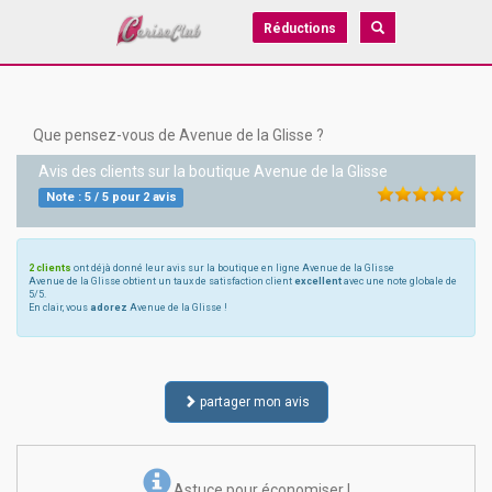
Réductions
Que pensez-vous de Avenue de la Glisse ?
Avis des clients sur la boutique
Avenue de la Glisse
Note :
5
/
5
pour
2
avis
2 clients
ont déjà donné leur avis sur la boutique en ligne Avenue de la Glisse
Avenue de la Glisse obtient un taux de satisfaction client
excellent
avec une note globale de
5/5.
En clair, vous
adorez
Avenue de la Glisse !
partager mon avis
Astuce pour économiser !