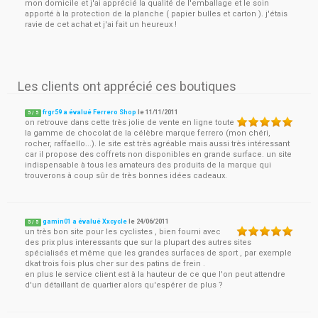
mon domicile et j'ai apprécié la qualité de l'emballage et le soin
apporté à la protection de la planche ( papier bulles et carton ). j'étais
ravie de cet achat et j'ai fait un heureux !
Les clients ont apprécié ces boutiques
frgr59 a évalué Ferrero Shop
le
11/11/2011
5
/
5
on retrouve dans cette très jolie de vente en ligne toute
la gamme de chocolat de la célèbre marque ferrero (mon chéri,
rocher, raffaello...). le site est très agréable mais aussi très intéressant
car il propose des coffrets non disponibles en grande surface. un site
indispensable à tous les amateurs des produits de la marque qui
trouverons à coup sûr de très bonnes idées cadeaux.
gamin01 a évalué Xxcycle
le
24/06/2011
5
/
5
un très bon site pour les cyclistes , bien fourni avec
des prix plus interessants que sur la plupart des autres sites
spécialisés et même que les grandes surfaces de sport , par exemple
dkat trois fois plus cher sur des patins de frein .
en plus le service client est à la hauteur de ce que l'on peut attendre
d'un détaillant de quartier alors qu'espérer de plus ?