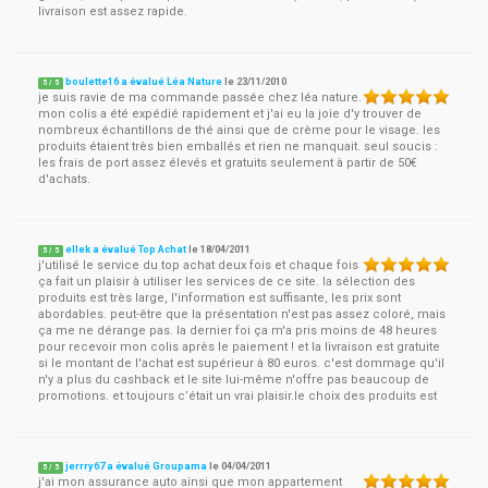
livraison est assez rapide.
boulette16 a évalué Léa Nature
le
23/11/2010
5
/
5
je suis ravie de ma commande passée chez léa nature.
mon colis a été expédié rapidement et j'ai eu la joie d'y trouver de
nombreux échantillons de thé ainsi que de crème pour le visage. les
produits étaient très bien emballés et rien ne manquait. seul soucis :
les frais de port assez élevés et gratuits seulement à partir de 50€
d'achats.
ellek a évalué Top Achat
le
18/04/2011
5
/
5
j'utilisé le service du top achat deux fois et chaque fois
ça fait un plaisir à utiliser les services de ce site. la sélection des
produits est très large, l'information est suffisante, les prix sont
abordables. peut-être que la présentation n'est pas assez coloré, mais
ça me ne dérange pas. la dernier foi ça m'a pris moins de 48 heures
pour recevoir mon colis après le paiement ! et la livraison est gratuite
si le montant de l'achat est supérieur à 80 euros. c'est dommage qu'il
n'y a plus du cashback et le site lui-même n'offre pas beaucoup de
promotions. et toujours c’était un vrai plaisir.le choix des produits est
jerrry67 a évalué Groupama
le
04/04/2011
5
/
5
j'ai mon assurance auto ainsi que mon appartement