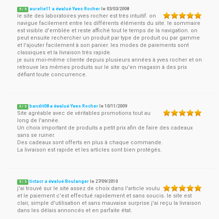
aurelie11 a évalué Yves Rocher
le
03/03/2008
5
/
5
le site des laboratoires yves rocher est très intuitif. on
navigue facilement entre les différents éléments du site. le sommaire
est visible d'emblée et reste affiché tout le temps de la navigation. on
peut ensuite rechercher un produit par type de produit ou par gamme
et l'ajouter facilement à son panier. les modes de paiements sont
classiques et la livraison très rapide.
je suis moi-même cliente depuis plusieurs années à yves rocher et on
retrouve les mêmes produits sur le site qu'en magasin à des prix
défiant toute concurrence.
bandit08 a évalué Yves Rocher
le
10/11/2009
5
/
5
Site agréable avec de véritables promotions tout au
long de l'année.
Un choix important de produits a petit prix afin de faire des cadeaux
sans se ruiner.
Des cadeaux sont offerts en plus à chaque commande.
La livraison est rapide et les articles sont bien protégés.
tictacr a évalué Boulanger
le
27/09/2010
5
/
5
j'ai trouvé sur le site assez de choix dans l'article voulu
et le paiement c'est effectué rapidement et sans soucis. le site est
clair, simple d'utilisation et sans mauvaise surprise.j'ai reçu la livraison
dans les délais annoncés et en parfaite état.