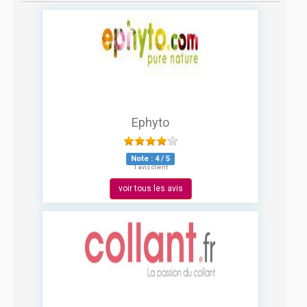
Ephyto
Note :
4
/
5
1 avis client
voir tous les avis