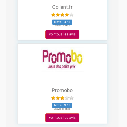
Collant.fr
Note :
4
/
5
5 avis clients
voir tous les avis
Promobo
Note :
3
/
5
2 avis clients
voir tous les avis