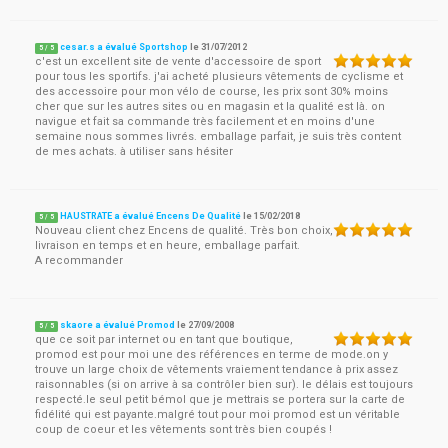
cesar.s a évalué Sportshop
le
31/07/2012
5
/
5
c'est un excellent site de vente d'accessoire de sport
pour tous les sportifs. j'ai acheté plusieurs vêtements de cyclisme et
des accessoire pour mon vélo de course, les prix sont 30% moins
cher que sur les autres sites ou en magasin et la qualité est là. on
navigue et fait sa commande très facilement et en moins d'une
semaine nous sommes livrés. emballage parfait, je suis très content
de mes achats. à utiliser sans hésiter
HAUSTRATE a évalué Encens De Qualité
le
15/02/2018
5
/
5
Nouveau client chez Encens de qualité. Très bon choix,
livraison en temps et en heure, emballage parfait.
A recommander
skaore a évalué Promod
le
27/09/2008
5
/
5
que ce soit par internet ou en tant que boutique,
promod est pour moi une des références en terme de mode.on y
trouve un large choix de vêtements vraiement tendance à prix assez
raisonnables (si on arrive à sa contrôler bien sur). le délais est toujours
respecté.le seul petit bémol que je mettrais se portera sur la carte de
fidélité qui est payante.malgré tout pour moi promod est un véritable
coup de coeur et les vêtements sont très bien coupés !