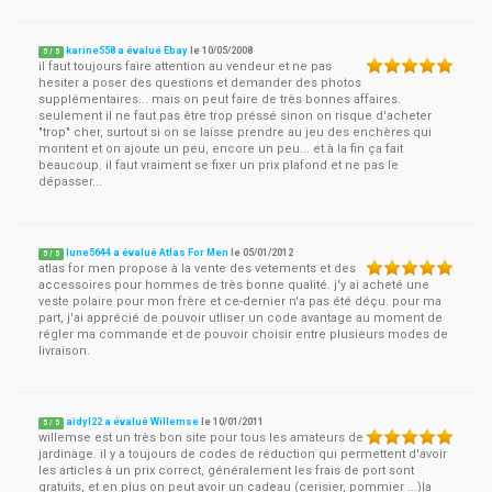
karine558 a évalué Ebay
le
10/05/2008
5
/
5
il faut toujours faire attention au vendeur et ne pas
hesiter a poser des questions et demander des photos
supplémentaires... mais on peut faire de très bonnes affaires.
seulement il ne faut pas être trop préssé sinon on risque d'acheter
"trop" cher, surtout si on se laisse prendre au jeu des enchères qui
montent et on ajoute un peu, encore un peu... et à la fin ça fait
beaucoup. il faut vraiment se fixer un prix plafond et ne pas le
dépasser...
lune5644 a évalué Atlas For Men
le
05/01/2012
5
/
5
atlas for men propose à la vente des vetements et des
accessoires pour hommes de très bonne qualité. j'y ai acheté une
veste polaire pour mon frère et ce-dernier n'a pas été déçu. pour ma
part, j'ai apprécié de pouvoir utliser un code avantage au moment de
régler ma commande et de pouvoir choisir entre plusieurs modes de
livraison.
aidyl22 a évalué Willemse
le
10/01/2011
5
/
5
willemse est un très bon site pour tous les amateurs de
jardinage. il y a toujours de codes de réduction qui permettent d'avoir
les articles à un prix correct, généralement les frais de port sont
gratuits, et en plus on peut avoir un cadeau (cerisier, pommier ...)la