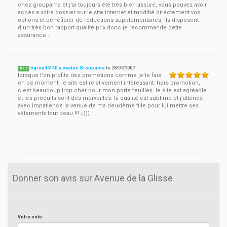
chez groupama et j'ai toujours été très bien assuré, vous pouvez avoir
accès a votre dossier sur le site internet et modifié directement vos
options et bénéficier de réductions supplémentaires, ils disposent
d'un très bon rapport qualité prix donc je recommande cette
assurance...
tigrou45140 a évalué Groupama
le
28/07/2007
5
/
5
lorsque l'on profite des promotions comme je le fais
en ce moment, le site est relativement intéressant. hors promotion,
c'est beaucoup trop cher pour mon porte feuilles. le site est agréable
et les produits sont des merveilles. la qualité est sublime et j'attends
avec impatience la venue de ma deuxième fille pour lui mettre ses
vêtements tout beau !!! ;-)))
Donner son avis sur Avenue de la Glisse
Votre note