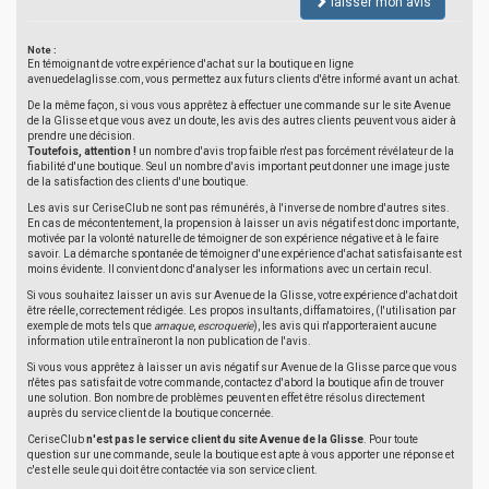
laisser mon avis
Note :
En témoignant de votre expérience d'achat sur la boutique en ligne
avenuedelaglisse.com, vous permettez aux futurs clients d'être informé avant un achat.
De la même façon, si vous vous apprêtez à effectuer une commande sur le site Avenue
de la Glisse et que vous avez un doute, les avis des autres clients peuvent vous aider à
prendre une décision.
Toutefois, attention !
un nombre d'avis trop faible n'est pas forcément révélateur de la
fiabilité d'une boutique. Seul un nombre d'avis important peut donner une image juste
de la satisfaction des clients d'une boutique.
Les avis sur CeriseClub ne sont pas rémunérés, à l'inverse de nombre d'autres sites.
En cas de mécontentement, la propension à laisser un avis négatif est donc importante,
motivée par la volonté naturelle de témoigner de son expérience négative et à le faire
savoir. La démarche spontanée de témoigner d'une expérience d'achat satisfaisante est
moins évidente. Il convient donc d'analyser les informations avec un certain recul.
Si vous souhaitez laisser un avis sur Avenue de la Glisse, votre expérience d'achat doit
être réelle, correctement rédigée. Les propos insultants, diffamatoires, (l'utilisation par
exemple de mots tels que
arnaque
,
escroquerie
), les avis qui n'apporteraient aucune
information utile entraîneront la non publication de l'avis.
Si vous vous apprêtez à laisser un avis négatif sur Avenue de la Glisse parce que vous
n'êtes pas satisfait de votre commande, contactez d'abord la boutique afin de trouver
une solution. Bon nombre de problèmes peuvent en effet être résolus directement
auprès du service client de la boutique concernée.
CeriseClub
n'est pas le service client du site Avenue de la Glisse
. Pour toute
question sur une commande, seule la boutique est apte à vous apporter une réponse et
c'est elle seule qui doit être contactée via son service client.