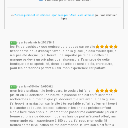
>>
2 codes promo et réductions disponibles pour Avenue de la Glisse
pour vos achats en
ligne
- par
boodamix
le
27/02/2013
5
/ 5
les 3% de cashback que ceriseclub propose sur ce site
m'ont convaincus d'essayer avenue de la glisse. je dois avouer que je
n'ai pas été déçue. j'y ai trouvé une superbe paire de lunettes de
marque oakley à un prix plus que raisonnable. l'avantage de cette
boutique est sa spécialité, donc les articles sont ciblés, entre autre,
pour les personnes partant au ski. mon expérience est parfaite.
- par
lune5644
le
10/02/2012
5
/ 5
mon frère pratiquant le bodyboard, je voulais lui faire
plaisir en lui achetant une nouvelle planche et c'est en faisant mes
recherches sur internet que j'ai découvert le site avenue de la glisse.
j'ai trouvé la navigation sur le site très agréable et j'ai facilement trouvé
la planche adéquate. les explications et les photos précises m'ont
aidé à faire mon choix. au moment de passer ma commande j'ai eu la
bonne surprise de découvrir que les frais de port m'étaient offert, ma
commande étant supérieure à 150 euros. j'ai reçu mon colis 48
heures après la validation de ma commande. la livraison s'est faite à