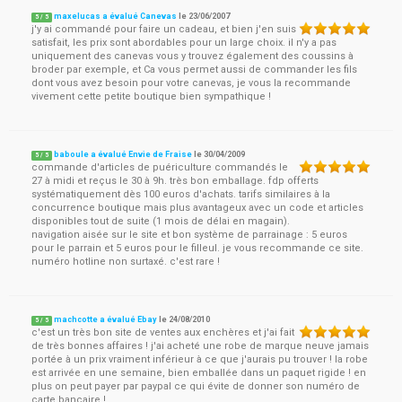
maxelucas a évalué Canevas
le
23/06/2007
5
/
5
j'y ai commandé pour faire un cadeau, et bien j'en suis
satisfait, les prix sont abordables pour un large choix. il n'y a pas
uniquement des canevas vous y trouvez également des coussins à
broder par exemple, et Ca vous permet aussi de commander les fils
dont vous avez besoin pour votre canevas, je vous la recommande
vivement cette petite boutique bien sympathique !
baboule a évalué Envie de Fraise
le
30/04/2009
5
/
5
commande d'articles de puériculture commandés le
27 à midi et reçus le 30 à 9h. très bon emballage. fdp offerts
systématiquement dès 100 euros d'achats. tarifs similaires à la
concurrence boutique mais plus avantageux avec un code et articles
disponibles tout de suite (1 mois de délai en magain).
navigation aisée sur le site et bon système de parrainage : 5 euros
pour le parrain et 5 euros pour le filleul. je vous recommande ce site.
numéro hotline non surtaxé. c'est rare !
machcotte a évalué Ebay
le
24/08/2010
5
/
5
c'est un très bon site de ventes aux enchères et j'ai fait
de très bonnes affaires ! j'ai acheté une robe de marque neuve jamais
portée à un prix vraiment inférieur à ce que j'aurais pu trouver ! la robe
est arrivée en une semaine, bien emballée dans un paquet rigide ! en
plus on peut payer par paypal ce qui évite de donner son numéro de
carte bancaire !