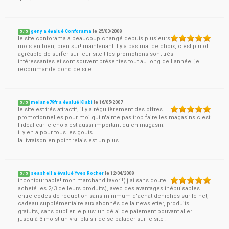
geny a évalué Conforama
le
25/03/2008
5
/
5
le site conforama a beaucoup changé depuis plusieurs
mois en bien, bien sur! maintenant il y a pas mal de choix, c'est plutot
agréable de surfer sur leur site ! les promotions sont très
intéressantes et sont souvent présentes tout au long de l'année! je
recommande donc ce site.
melane79fr a évalué Kiabi
le
16/05/2007
5
/
5
le site est trés attractif, il y a régulièrement des offres
promotionnelles.pour moi qui n'aime pas trop faire les magasins c'est
l'idéal car le choix est aussi important qu'en magasin.
il y en a pour tous les gouts.
la livraison en point relais est un plus.
seashell a évalué Yves Rocher
le
12/04/2008
5
/
5
incontournable! mon marchand favori!( j'ai sans doute
acheté les 2/3 de leurs produits), avec des avantages inépuisables
entre codes de réduction sans minimum d'achat dénichés sur le net,
cadeau supplémentaire aux abonnés de la newsletter, produits
gratuits, sans oublier le plus: un délai de paiement pouvant aller
jusqu'à 3 mois! un vrai plaisir de se balader sur le site !