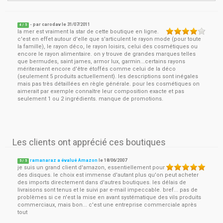
- par
carodav
le
31/07/2011
4
/ 5
la mer est vraiment la star de cette boutique en ligne.
c'est en effet autour d'elle que s'articulent le rayon mode (pour toute
la famille), le rayon déco, le rayon loisirs, celui des cosmétiques ou
encore le rayon alimentaire. on y trouve de grandes marques telles
que bermudes, saint james, armor lux, garmin...certains rayons
mériteraient encore d'être étoffés comme celui de la déco
(seulement 5 produits actuellement). les descriptions sont inégales
mais pas très détaillées en règle générale. pour les cosmétiques on
aimerait par exemple connaître leur composition exacte et pas
seulement 1 ou 2 ingrédients. manque de promotions.
Les clients ont apprécié ces boutiques
ramanaraz a évalué Amazon
le
18/06/2007
5
/
5
je suis un grand client d'amazon, essentiellement pour
des disques. le choix est immense d'autant plus qu'on peut acheter
des imports directement dans d'autres boutiques. les délais de
livraisons sont tenus et le suivi par e-mail impeccable. bref... pas de
problèmes si ce n'est la mise en avant systématique des vils produits
commerciaux, mais bon... c'est une entreprise commerciale après
tout