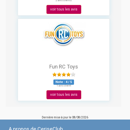
2 avis clients
voir tous les avis
Fun RC Toys
Note :
4
/
5
1 avis client
voir tous les avis
Dernière mise à jour le
08/08/2026
A propos de CeriseClub