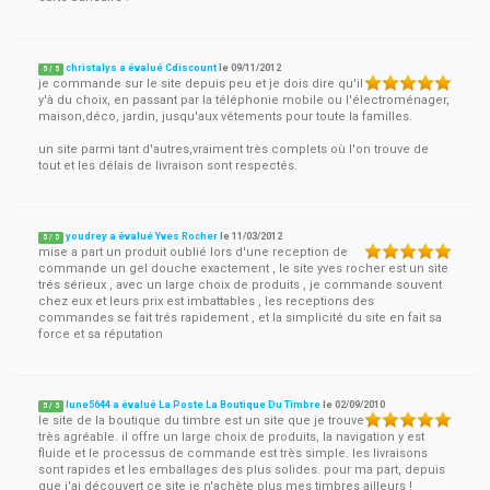
christalys a évalué Cdiscount
le
09/11/2012
5
/
5
je commande sur le site depuis peu et je dois dire qu'il
y'à du choix, en passant par la téléphonie mobile ou l'électroménager,
maison,déco, jardin, jusqu'aux vêtements pour toute la familles.
un site parmi tant d'autres,vraiment très complets où l'on trouve de
tout et les délais de livraison sont respectés.
youdrey a évalué Yves Rocher
le
11/03/2012
5
/
5
mise a part un produit oublié lors d'une reception de
commande un gel douche exactement , le site yves rocher est un site
trés sérieux , avec un large choix de produits , je commande souvent
chez eux et leurs prix est imbattables , les receptions des
commandes se fait trés rapidement , et la simplicité du site en fait sa
force et sa réputation
lune5644 a évalué La Poste La Boutique Du Timbre
le
02/09/2010
5
/
5
le site de la boutique du timbre est un site que je trouve
très agréable. il offre un large choix de produits, la navigation y est
fluide et le processus de commande est très simple. les livraisons
sont rapides et les emballages des plus solides. pour ma part, depuis
que j'ai découvert ce site je n'achète plus mes timbres ailleurs !