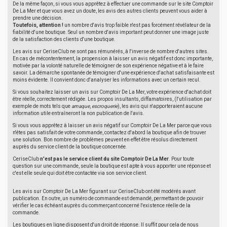
De la même façon, si vous vous apprêtez à effectuer une commande sur le site Comptoir
De La Mer et que vous avez un doute, les avis des autres clients peuvent vous aider à
prendre une décision.
Toutefois, attention !
un nombre d'avis trop faible n'est pas forcément révélateur de la
fiabilité d'une boutique. Seul un nombre d'avis important peut donner une image juste
de la satisfaction des clients d'une boutique.
Les avis sur CeriseClub ne sont pas rémunérés, à l'inverse de nombre d'autres sites.
En cas de mécontentement, la propension à laisser un avis négatif est donc importante,
motivée par la volonté naturelle de témoigner de son expérience négative et à le faire
savoir. La démarche spontanée de témoigner d'une expérience d'achat satisfaisante est
moins évidente. Il convient donc d'analyser les informations avec un certain recul.
Si vous souhaitez laisser un avis sur Comptoir De La Mer, votre expérience d'achat doit
être réelle, correctement rédigée. Les propos insultants, diffamatoires, (l'utilisation par
exemple de mots tels que
arnaque
,
escroquerie
), les avis qui n'apporteraient aucune
information utile entraîneront la non publication de l'avis.
Si vous vous apprêtez à laisser un avis négatif sur Comptoir De La Mer parce que vous
n'êtes pas satisfait de votre commande, contactez d'abord la boutique afin de trouver
une solution. Bon nombre de problèmes peuvent en effet être résolus directement
auprès du service client de la boutique concernée.
CeriseClub
n'est pas le service client du site Comptoir De La Mer
. Pour toute
question sur une commande, seule la boutique est apte à vous apporter une réponse et
c'est elle seule qui doit être contactée via son service client.
Les avis sur Comptoir De La Mer figurant sur CeriseClub ont été modérés avant
publication. En outre, un numéro de commande est demandé, permettant de pouvoir
vérifier le cas échéant auprès du commerçant concerné l'existence réelle de la
commande.
Les boutiques en ligne disposent d'un droit de réponse. Il suffit pour cela de nous