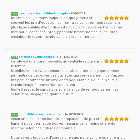
gwenusa a évalué Gibert Joseph
le
05/07/2011
5
/
5
très bon site, je trouve toujours ce que je veux et
souvent les prix d'occasion sur les livres sont tres interressants. en
plus la possibilité d'avoir du cashback place ce site en haut de ma
liste pour l'achat des livres, j'y achète notamment tous les livres
scolaires. je recommande ce site à tout le monde.
sof5000 a évalué Abebooks
le
11/03/2012
5
/
5
ce site est une pure merveille, un véritable retour dans
le temps.
la collection de livres censurés est absolument magique et vous
permettra de découvrir des ouvrages qui sont rarement lus. j'ai, pour
ma part, commandé un livre de françois rabelais que je n'aurais
jamais imaginé pouvoir trouver un jour.
tout est respecté sur ce site et la garantie de remboursement est,
selon moi, un gage de grande qualité.
tigrou45140 a évalué Assurland
le
28/10/2009
5
/
5
Assurland est un très bon site comparateur de prix en
ligne. il nous permet de trouver l'assurance la moins chère du
marché selon nos critères personnels.
Nous savons tous que d'après notre age, notre voiture ou notre moto,