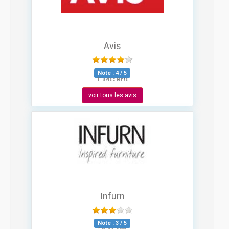
Avis
Note :
4
/
5
11 avis clients
voir tous les avis
Infurn
Note :
3
/
5