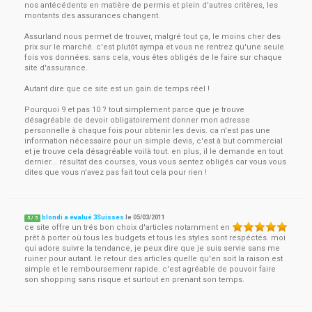
nos antécédents en matière de permis et plein d'autres critères, les
montants des assurances changent.
Assurland nous permet de trouver, malgré tout ça, le moins cher des
prix sur le marché. c'est plutôt sympa et vous ne rentrez qu'une seule
fois vos données. sans cela, vous êtes obligés de le faire sur chaque
site d'assurance.
Autant dire que ce site est un gain de temps réel !
Pourquoi 9 et pas 10 ? tout simplement parce que je trouve
désagréable de devoir obligatoirement donner mon adresse
personnelle à chaque fois pour obtenir les devis. ca n'est pas une
information nécessaire pour un simple devis, c'est à but commercial
et je trouve cela désagréable voilà tout. en plus, il le demande en tout
dernier... résultat des courses, vous vous sentez obligés car vous vous
dites que vous n'avez pas fait tout cela pour rien !
blondi a évalué 3Suisses
le
05/03/2011
5
/
5
ce site offre un trés bon choix d'articles notamment en
prêt à porter où tous les budgets et tous les styles sont respéctés. moi
qui adore suivre la tendance, je peux dire que je suis servie sans me
ruiner pour autant. le retour des articles quelle qu'en soit la raison est
simple et le remboursemenr rapide. c'est agréable de pouvoir faire
son shopping sans risque et surtout en prenant son temps.