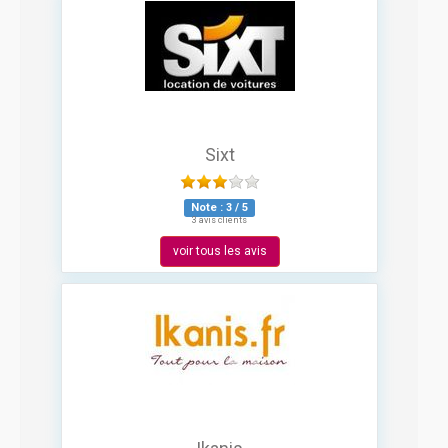
Sixt
Note :
3
/
5
3 avis clients
voir tous les avis