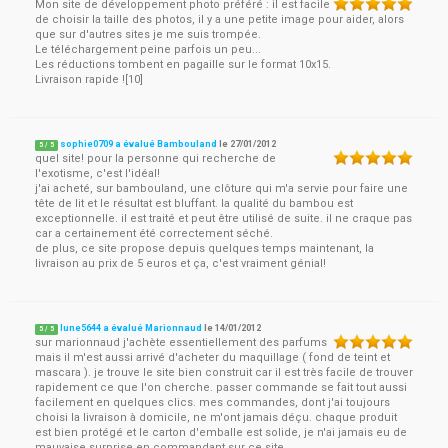
Mon site de développement photo préféré : il est facile
de choisir la taille des photos, il y a une petite image pour aider, alors
que sur d'autres sites je me suis trompée.
Le téléchargement peine parfois un peu...
Les réductions tombent en pagaille sur le format 10x15.
Livraison rapide ![10]
sophie0709 a évalué Bambouland
le
27/01/2012
5
/
5
quel site! pour la personne qui recherche de
l'exotisme, c'est l'idéal!
j'ai acheté, sur bambouland, une clôture qui m'a servie pour faire une
tête de lit et le résultat est bluffant. la qualité du bambou est
exceptionnelle. il est traité et peut être utilisé de suite. il ne craque pas
car a certainement été correctement séché.
de plus, ce site propose depuis quelques temps maintenant, la
livraison au prix de 5 euros et ça, c'est vraiment génial!
lune5644 a évalué Marionnaud
le
14/01/2012
5
/
5
sur marionnaud j'achète essentiellement des parfums
mais il m'est aussi arrivé d'acheter du maquillage ( fond de teint et
mascara ). je trouve le site bien construit car il est très facile de trouver
rapidement ce que l'on cherche. passer commande se fait tout aussi
facilement en quelques clics. mes commandes, dont j'ai toujours
choisi la livraison à domicile, ne m'ont jamais déçu. chaque produit
est bien protégé et le carton d'emballe est solide, je n'ai jamais eu de
mauvaise surprise en commandant sur ce site.