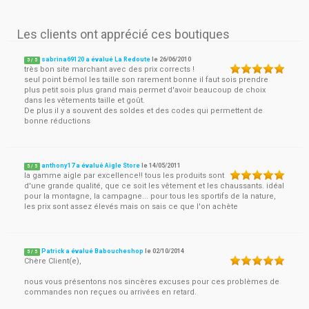
Les clients ont apprécié ces boutiques
sabrina69120 a évalué La Redoute
le
26/06/2010
5
/
5
très bon site marchant avec des prix corrects !
seul point bémol les taille son rarement bonne il faut sois prendre
plus petit sois plus grand mais permet d'avoir beaucoup de choix
dans les vêtements taille et goût.
De plus il y a souvent des soldes et des codes qui permettent de
bonne réductions
anthony17 a évalué Aigle Store
le
14/05/2011
5
/
5
la gamme aigle par excellence!! tous les produits sont
d'une grande qualité, que ce soit les vêtement et les chaussants. idéal
pour la montagne, la campagne... pour tous les sportifs de la nature,
les prix sont assez élevés mais on sais ce que l'on achète
Patrick a évalué Baboucheshop
le
02/10/2014
5
/
5
Chère Client(e),
nous vous présentons nos sincères excuses pour ces problèmes de
commandes non reçues ou arrivées en retard.