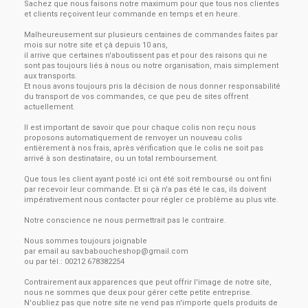
Sachez que nous faisons notre maximum pour que tous nos clientes
et clients reçoivent leur commande en temps et en heure.
Malheureusement sur plusieurs centaines de commandes faites par
mois sur notre site et çà depuis 10 ans,
il arrive que certaines n'aboutissent pas et pour des raisons qui ne
sont pas toujours liés à nous ou notre organisation, mais simplement
aux transports.
Et nous avons toujours pris la décision de nous donner responsabilité
du transport de vos commandes, ce que peu de sites offrent
actuellement.
Il est important de savoir que pour chaque colis non reçu nous
proposons automatiquement de renvoyer un nouveau colis
entièrement à nos frais, après vérification que le colis ne soit pas
arrivé à son destinataire, ou un total remboursement.
Que tous les client ayant posté ici ont été soit remboursé ou ont fini
par recevoir leur commande. Et si çà n'a pas été le cas, ils doivent
impérativement nous contacter pour régler ce problème au plus vite.
Notre conscience ne nous permettrait pas le contraire.
Nous sommes toujours joignable
par email au
sav.baboucheshop@gmail.com
ou par tél.: 00212 678382254
Contrairement aux apparences que peut offrir l'image de notre site,
nous ne sommes que deux pour gérer cette petite entreprise.
N'oubliez pas que notre site ne vend pas n'importe quels produits de