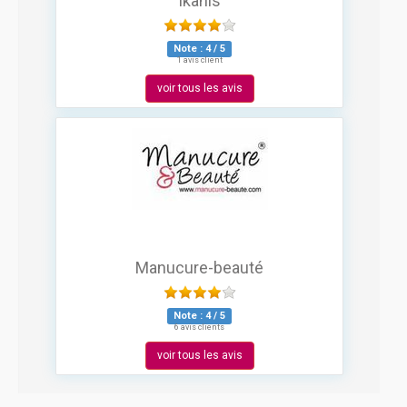
Ikanis
Note :
4
/
5
1 avis client
voir tous les avis
Manucure-beauté
Note :
4
/
5
6 avis clients
voir tous les avis