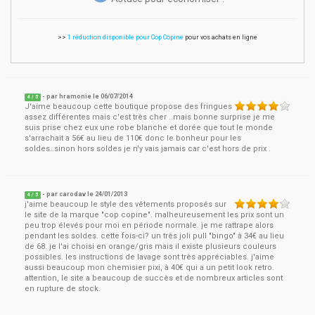
>>
1 réduction disponible pour Cop Copine
pour vos achats en ligne
- par
hramonie
le
06/07/2014
4
/ 5
J'aime beaucoup cette boutique propose des fringues
assez différentes mais c'est très cher ..mais bonne surprise je me
suis prise chez eux une robe blanche et dorée que tout le monde
s'arrachait a 56€ au lieu de 110€ donc le bonheur pour les
soldes..sinon hors soldes je n'y vais jamais car c'est hors de prix .
- par
carodav
le
24/01/2013
4
/ 5
j'aime beaucoup le style des vêtements proposés sur
le site de la marque "cop copine". malheureusement les prix sont un
peu trop élevés pour moi en période normale. je me rattrape alors
pendant les soldes. cette fois-ci? un très joli pull "bingo" à 34€ au lieu
de 68. je l'ai choisi en orange/gris mais il existe plusieurs couleurs
possibles. les instructions de lavage sont très appréciables. j'aime
aussi beaucoup mon chemisier pixi, à 40€ qui a un petit look retro.
attention, le site a beaucoup de succès et de nombreux articles sont
en rupture de stock.