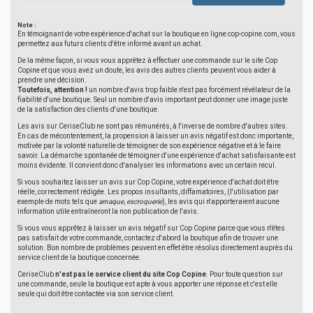
Note :
En témoignant de votre expérience d'achat sur la boutique en ligne cop-copine.com, vous
permettez aux futurs clients d'être informé avant un achat.
De la même façon, si vous vous apprêtez à effectuer une commande sur le site Cop
Copine et que vous avez un doute, les avis des autres clients peuvent vous aider à
prendre une décision.
Toutefois, attention !
un nombre d'avis trop faible n'est pas forcément révélateur de la
fiabilité d'une boutique. Seul un nombre d'avis important peut donner une image juste
de la satisfaction des clients d'une boutique.
Les avis sur CeriseClub ne sont pas rémunérés, à l'inverse de nombre d'autres sites.
En cas de mécontentement, la propension à laisser un avis négatif est donc importante,
motivée par la volonté naturelle de témoigner de son expérience négative et à le faire
savoir. La démarche spontanée de témoigner d'une expérience d'achat satisfaisante est
moins évidente. Il convient donc d'analyser les informations avec un certain recul.
Si vous souhaitez laisser un avis sur Cop Copine, votre expérience d'achat doit être
réelle, correctement rédigée. Les propos insultants, diffamatoires, (l'utilisation par
exemple de mots tels que
arnaque
,
escroquerie
), les avis qui n'apporteraient aucune
information utile entraîneront la non publication de l'avis.
Si vous vous apprêtez à laisser un avis négatif sur Cop Copine parce que vous n'êtes
pas satisfait de votre commande, contactez d'abord la boutique afin de trouver une
solution. Bon nombre de problèmes peuvent en effet être résolus directement auprès du
service client de la boutique concernée.
CeriseClub
n'est pas le service client du site Cop Copine
. Pour toute question sur
une commande, seule la boutique est apte à vous apporter une réponse et c'est elle
seule qui doit être contactée via son service client.