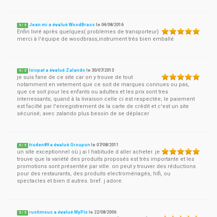
Jean mi a évalué WoodBrass
le
04/08/2016
5
/
5
Enfin livré après quelques( problèmes de transporteur)
merci à l'équipe de woodbrass,instrument très bien emballé
loicpat a évalué Zalando
le
30/07/2013
5
/
5
je suis fane de ce site car on y trouve de tout
notamment en vetement que ce soit de marques connues ou pas,
que ce soit pour les enfants ou adultes et les prix sont tres
interressants; quand à la livraison celle ci est respectée; le paiement
est facilté par l'enregistrement de la carte de crédit et c'est un site
sécurisé; avec zalando plus besoin de se déplacer
truden89 a évalué Groupon
le
07/08/2011
5
/
5
un site exceptionnel où j ai l habitude d aller acheter. je
trouve que la variété des produits proposés est très importante et les
promotions sont présentée par ville. on peut y trouver des réductions
pour des restaurants, des produits electroménagés, hifi, ou
spectacles et bien d autres. bref. j adore.
rustimous a évalué MyPix
le
22/08/2006
5
/
5