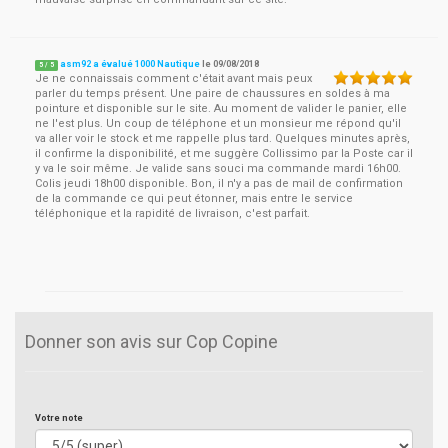
asm92 a évalué 1000 Nautique
le
09/08/2018
5
/
5
Je ne connaissais comment c'était avant mais peux
parler du temps présent. Une paire de chaussures en soldes à ma
pointure et disponible sur le site. Au moment de valider le panier, elle
ne l'est plus. Un coup de téléphone et un monsieur me répond qu'il
va aller voir le stock et me rappelle plus tard. Quelques minutes après,
il confirme la disponibilité, et me suggère Collissimo par la Poste car il
y va le soir même. Je valide sans souci ma commande mardi 16h00.
Colis jeudi 18h00 disponible. Bon, il n'y a pas de mail de confirmation
de la commande ce qui peut étonner, mais entre le service
téléphonique et la rapidité de livraison, c'est parfait.
Donner son avis sur Cop Copine
Votre note