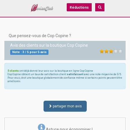
Réductions
Que pensez-vous de Cop Copine ?
Avis des clients sur la boutique
Cop Copine
Note :
3
/
5
pour
5
avis
5 clients
ont déjà donné leur avis sur la boutique en ligne Cop Copine
Cop Copine obtient un taux de satisfaction client
satisfaisant
avec une note moyenne de 3/5.
Pour vous, c'est une boutique globalement de confiance même si certains points peuvent être
améliorés.
partager mon avis
Astuce pour économiser !