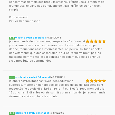
consommation mais des produits artisanaux fabriqués à la main et de
grande qualité dans des conditions de travail difficiles où rien n'est
simple.
Cordialement
Patrick Baboucheshop
vicben a évalué 3Suisses
le
22/12/2011
5
/
5
je commande depuis très longtemps chez 3 suisses et
je n'ai jamais eu aucun soucis avec eux. livraison dans le temps
donné, reductions assez interressantes. on peut aussi bien acheter
des vetemenst que des casseroles, pour ceux qui n'aiment pas les
magasins comme moi c'est génial.en espérant que cela continue
avec mes futures commandes
vicolomb a évalué Cdiscount
le
17/01/2011
5
/
5
le choix est très important avec des réductions
superbes, même en dehors des soldes. les délais de livraisons sont
respectés, je devais être livré entre le 17 et 18 et j'ai reçu mon colis le
15 donc rien à dire. les objets sont tés bien emballés. je recommande
vivement ce site sur tous les points.
karukera a évalué IMenager
le
21/12/2010
5
/
5