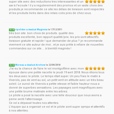
super site avec des reductions tres interessantes et un
sav à l'ecoute ! il y a regulierement des promos et un vaste choix des
produits.je recommande ce site.les délais de livraison sont respectés
et les produits livrés dans des relais colis pres de chez vous.
ripslider a évalué Maginéa
le
17/12/2011
5
/
5
très bon site. bon choix de produits. qualité des
produits excellente, bon rapport qualité/prix. les prix sont attractifs.
livraison gratuite et rapide ! que demander de plus ? je recommande
vivement ce site autour de moi...et je suis prête à refaire de nouvelles
commandes sur ce site.... à bientôt maginéa !
Moreau a évalué Airshow
le
22/04/2018
5
/
5
J'ai eu la chance de faire le vol montgolfière avec mon
épouse dans une petite nacelle le jeudi 19 avril 2018. Nous étions tous
les deux avec le pilote. Le temps était super. Un peu frais le matin à
Viverols, pas de vent au sol, un petit vent en altitude avec un très beau
soleil. Le survol de Viverols a petite vitesse et faible hauteur nous a
donné de superbes sensations. Les paysages sont magnifiques avec
une petite brume matinale entre les arbres.
Le pilote a posé la nacelle avec une telle douceur que nous avons a
peine senti l’atterrissage.
Ce vol a dépassé toutes nos attentes.
L'équipe qui a organisé ce vol et le pilote sont super sympa et attentifs
à nos attentes.