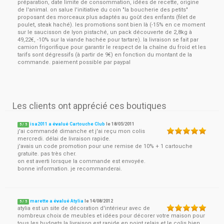
préparation, date limite de consommation, idées de recette, origine
de l'animal. on salue l'initiative du coin "la boucherie des petits"
proposant des morceaux plus adaptés au goût des enfants (filet de
poulet, steak haché). les promotions sont bien là (-15% en ce moment
sur le saucisson de lyon pistaché, un pack découverte de 2,8kg à
49,22€, -10% sur la viande hachée pour tartare). la livraison se fait par
camion frigorifique pour garantir le respect de la chaîne du froid et les
tarifs sont dégressifs (à partir de 9€) en fonction du montant de la
commande. paiement possible par paypal
Les clients ont apprécié ces boutiques
isa2011 a évalué Cartouche Club
le
18/05/2011
5
/
5
j'ai commandé dimanche et j'ai reçu mon colis
mercredi. délai de livraison rapide.
j'avais un code promotion pour une remise de 10% + 1 cartouche
gratuite. pas très cher.
on est averti lorsque la commande est envoyée.
bonne information. je recommanderai.
marette a évalué Atylia
le
14/08/2012
5
/
5
atylia est un site de décoration d'intérieur avec de
nombreux choix de meubles et idées pour décorer votre maison pour
tous les budgets la livraison est rapide en point relais et le colis bien