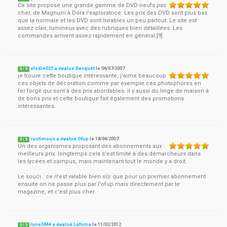
Ce site propose une grande gamme de DVD neufs pas
cher, de Magnum à Dora l'exploratrice. Les prix des DVD sont plus bas
que la normale et les DVD sont livrables un peu partout. Le site est
assez clair, lumineux avec des rubriques bien détaillées. Les
commandes arrivent assez rapidement en général.[9]
elodie025 a évalué Becquet
le
06/07/2007
5
/
5
je trouve cette boutique intéressante, j'aime beaucoup
ces objets de décoration comme par exemple ces photophores en
fer forgé qui sont à des prix abordables. il y aussi du linge de maison à
de bons prix et cette boutique fait également des promotions
intéressantes.
rustimous a évalué Ofup
le
18/04/2007
5
/
5
Un des organismes proposant des abonnements aux
meilleurs prix. longtemps cela s'est limité à des démarcheurs dans
les lycées et campus, mais maintenant tout le monde y a droit.
Le souci : ce n'est valable bien sûr que pour un premier abonnement.
ensuite on ne passe plus par l'ofup mais directement par le
magazine, et c'est plus cher.
lune5644 a évalué Lafuma
le
11/02/2012
5
/
5