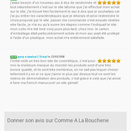
j'avais besoin d'un nouveau sac à dos de randonnée et
tout naturellement c'est sur le site lafuma que j'ai effectué mon achat.
sur le site, j'ai trouvé très facilement le sac à dos que je souhaitais car
j'ai pu entrer les caractéristiques que je désirais et ainsi restreindre le
choix proposé par le site. passer ma commande s'est ensuite révélée
etre facile, je n'ai eu qu'à suivre les étapes comme l'indiquait le site.
mon colis m'a été livré cinq jours plus tard, chez moi. le carton
d'emballage était particulièrement solide et mon sac avait été protégé
à l'aide d'un plastique. mon achat m'a entièrement satisfaite.
geny a évalué L'Oréal
le
22/03/2008
5
/
5
l'oréal voilà un très bon site de cosmétique, c'est pour
moi la meilleure marque du monde! les produits sont d'une très
bonne qualité, et ils sont très nombreux, on ne sait pas lequel choisir
tellement il y en a! ce que j'aime le plus par dessus tout ce sont les
vidéos de démonstration des produits, c'est gràce à cela que j'ai arrivé
à faire ma french manucure! un site génial!
Donner son avis sur Comme A La Boucherie