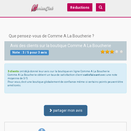
Réductions
Que pensez-vous de Comme A La Boucherie ?
Avis des clients sur la boutique
Comme A La Boucherie
Note :
3
/
5
pour
3
avis
3 clients
ont déjà donné leur avis sur la boutique en ligne Comme A La Boucherie
Comme A La Boucherie obtient un taux de satisfaction client
satisfaisant
avec une note
moyenne de 3/5.
Pour vous, c'est une boutique globalement de confiance même si certains points peuvent être
améliorés.
partager mon avis