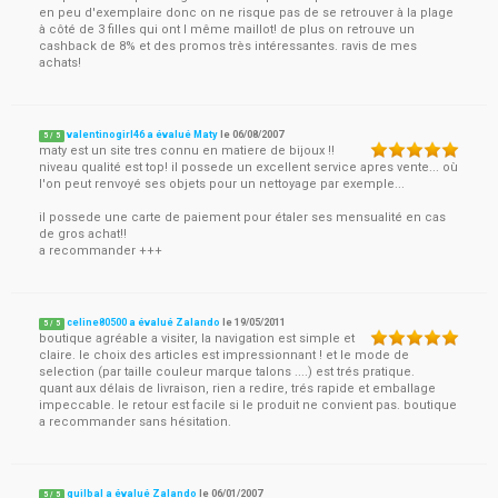
en peu d'exemplaire donc on ne risque pas de se retrouver à la plage
à côté de 3 filles qui ont l même maillot! de plus on retrouve un
cashback de 8% et des promos très intéressantes. ravis de mes
achats!
valentinogirl46 a évalué Maty
le
06/08/2007
5
/
5
maty est un site tres connu en matiere de bijoux !!
niveau qualité est top! il possede un excellent service apres vente... où
l'on peut renvoyé ses objets pour un nettoyage par exemple...
il possede une carte de paiement pour étaler ses mensualité en cas
de gros achat!!
a recommander +++
celine80500 a évalué Zalando
le
19/05/2011
5
/
5
boutique agréable a visiter, la navigation est simple et
claire. le choix des articles est impressionnant ! et le mode de
selection (par taille couleur marque talons ....) est trés pratique.
quant aux délais de livraison, rien a redire, trés rapide et emballage
impeccable. le retour est facile si le produit ne convient pas. boutique
a recommander sans hésitation.
guilbal a évalué Zalando
le
06/01/2007
5
/
5