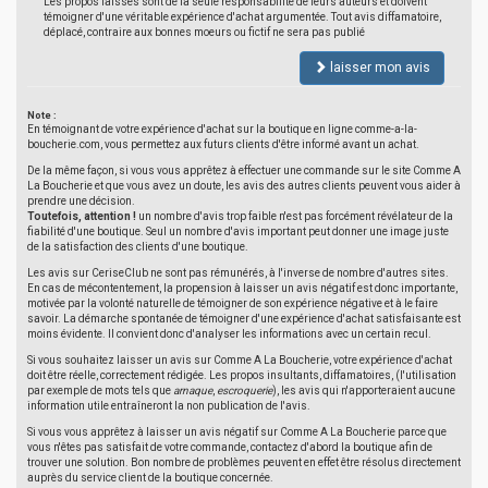
Les propos laissés sont de la seule responsabilité de leurs auteurs et doivent
témoigner d'une véritable expérience d'achat argumentée. Tout avis diffamatoire,
déplacé, contraire aux bonnes moeurs ou fictif ne sera pas publié
laisser mon avis
Note :
En témoignant de votre expérience d'achat sur la boutique en ligne comme-a-la-
boucherie.com, vous permettez aux futurs clients d'être informé avant un achat.
De la même façon, si vous vous apprêtez à effectuer une commande sur le site Comme A
La Boucherie et que vous avez un doute, les avis des autres clients peuvent vous aider à
prendre une décision.
Toutefois, attention !
un nombre d'avis trop faible n'est pas forcément révélateur de la
fiabilité d'une boutique. Seul un nombre d'avis important peut donner une image juste
de la satisfaction des clients d'une boutique.
Les avis sur CeriseClub ne sont pas rémunérés, à l'inverse de nombre d'autres sites.
En cas de mécontentement, la propension à laisser un avis négatif est donc importante,
motivée par la volonté naturelle de témoigner de son expérience négative et à le faire
savoir. La démarche spontanée de témoigner d'une expérience d'achat satisfaisante est
moins évidente. Il convient donc d'analyser les informations avec un certain recul.
Si vous souhaitez laisser un avis sur Comme A La Boucherie, votre expérience d'achat
doit être réelle, correctement rédigée. Les propos insultants, diffamatoires, (l'utilisation
par exemple de mots tels que
arnaque
,
escroquerie
), les avis qui n'apporteraient aucune
information utile entraîneront la non publication de l'avis.
Si vous vous apprêtez à laisser un avis négatif sur Comme A La Boucherie parce que
vous n'êtes pas satisfait de votre commande, contactez d'abord la boutique afin de
trouver une solution. Bon nombre de problèmes peuvent en effet être résolus directement
auprès du service client de la boutique concernée.