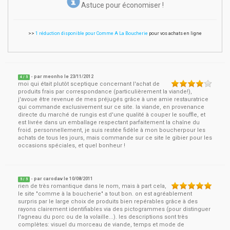
Astuce pour économiser !
>>
1 réduction disponible pour Comme A La Boucherie
pour vos achats en ligne
- par
meonho
le
23/11/2012
4
/ 5
moi qui était plutôt sceptique concernant l'achat de
produits frais par correspondance (particulièrement la viande!),
j'avoue être revenue de mes préjugés grâce à une amie restauratrice
qui commande exclusivement sur ce site. la viande, en provenance
directe du marché de rungis est d'une qualité à couper le souffle, et
est livrée dans un emballage respectant parfaitement la chaîne du
froid. personnellement, je suis restée fidèle à mon boucherpour les
achats de tous les jours, mais commande sur ce site le gibier pour les
occasions spéciales, et quel bonheur !
- par
carodav
le
10/08/2011
5
/ 5
rien de très romantique dans le nom, mais à part cela,
le site "comme à la boucherie" a tout bon. on est agréablement
surpris par le large choix de produits bien repérables grâce à des
rayons clairement identifiables via des pictogrammes (pour distinguer
l'agneau du porc ou de la volaille...). les descriptions sont très
complètes: visuel du morceau de viande, temps et mode de