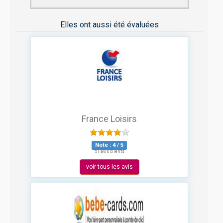
Elles ont aussi été évaluées
France Loisirs
Note :
4
/
5
51 avis clients
voir tous les avis