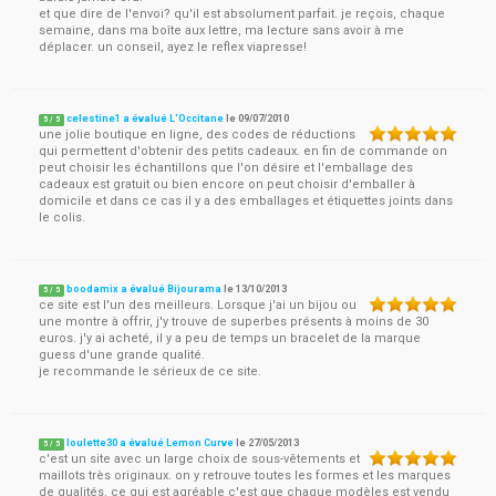
et que dire de l'envoi? qu'il est absolument parfait. je reçois, chaque
semaine, dans ma boîte aux lettre, ma lecture sans avoir à me
déplacer. un conseil, ayez le reflex viapresse!
celestine1 a évalué L'Occitane
le
09/07/2010
5
/
5
une jolie boutique en ligne, des codes de réductions
qui permettent d'obtenir des petits cadeaux. en fin de commande on
peut choisir les échantillons que l'on désire et l'emballage des
cadeaux est gratuit ou bien encore on peut choisir d'emballer à
domicile et dans ce cas il y a des emballages et étiquettes joints dans
le colis.
boodamix a évalué Bijourama
le
13/10/2013
5
/
5
ce site est l'un des meilleurs. Lorsque j'ai un bijou ou
une montre à offrir, j'y trouve de superbes présents à moins de 30
euros. j'y ai acheté, il y a peu de temps un bracelet de la marque
guess d'une grande qualité.
je recommande le sérieux de ce site.
loulette30 a évalué Lemon Curve
le
27/05/2013
5
/
5
c'est un site avec un large choix de sous-vêtements et
maillots très originaux. on y retrouve toutes les formes et les marques
de qualités. ce qui est agréable c'est que chaque modèles est vendu