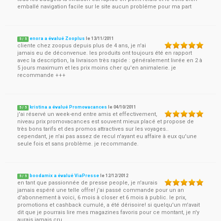
emballé navigation facile sur le site aucun probléme pour ma part
enora a évalué Zooplus
le
13/11/2011
5
/
5
cliente chez zoopus depuis plus de 4 ans, je n'ai
jamais eu de déconvenue. les produits ont toujours été en rapport
avec la description, la livraison très rapide : généralement livrée en 2 à
5 jours maximum et les prix moins cher qu'en animalerie. je
recommande +++
kristina a évalué Promovacances
le
04/10/2011
5
/
5
j'ai réservé un week-end entre amis et effectivement,
niveau prix promovacances est souvent mieux placé et propose de
très bons tarifs et des promos attractives sur les voyages..
cependant, je n'ai pas assez de recul n'ayant eu affaire à eux qu'une
seule fois et sans problème. je recommande.
boodamix a évalué ViaPresse
le
12/12/2012
5
/
5
en tant que passionnée de presse people, je n'aurais
jamais espéré une telle offre! j'ai passé commande pour un an
d'abonnement à voici, 6 mois à closer et 6 mois à public. le prix,
promotions et cashback cumulé, a été dérisoire! si quelqu'un m'avait
dit que je pourrais lire mes magazines favoris pour ce montant, je n'y
aurais jamais cru.