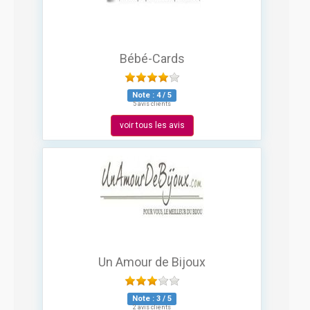
Bébé-Cards
Note :
4
/
5
5 avis clients
voir tous les avis
Un Amour de Bijoux
Note :
3
/
5
2 avis clients