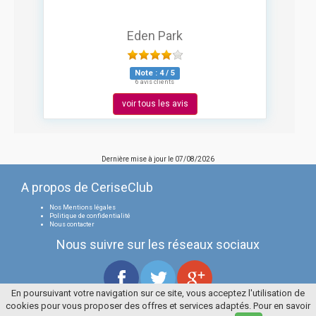
Eden Park
Note :
4
/
5
6 avis clients
voir tous les avis
Dernière mise à jour le
07/08/2026
A propos de CeriseClub
Nos Mentions légales
Politique de confidentialité
Nous contacter
Nous suivre sur les réseaux sociaux
En poursuivant votre navigation sur ce site, vous acceptez l'utilisation de
cookies pour vous proposer des offres et services adaptés. Pour en savoir
Tous droits réservés