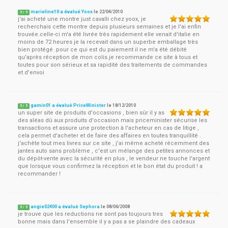
marieline10 a évalué Yoox
le
22/04/2010
5
/
5
j'ai acheté une montre just cavalli chez yoox, je
recherchais cette montre depuis plusieurs semaines et je l'ai enfin
trouvée.celle-ci m'a été livrée très rapidement elle venait d'italie en
moins de 72 heures je la recevait dans un superbe emballage très
bien protégé .pour ce qui est du paiement il ne m'a été débité
qu'après réception de mon colis.je recommande ce site à tous et
toutes pour son sérieux et sa rapidité des traitements de commandes
et d'envoi
gamin01 a évalué PriceMinister
le
18/12/2010
5
/
5
un super site de produits d'occasions , bien sûr il y as
des aléas dû aux produits d'occasion mais priceminister sécurise les
transactions et assure une protection à l'acheteur en cas de litige ,
cela permet d'acheter et de faire des affaires en toutes tranquillité .
j'achète tout mes livres sur ce site , j'ai même acheté récemment des
jantes auto sans problème , c'est un mélange des petites annonces et
du dépôt-vente avec la sécurité en plus , le vendeur ne touche l'argent
que lorsque vous confirmez la réception et le bon état du produit ! a
recommander !
angie02400 a évalué Sephora
le
08/06/2008
5
/
5
je trouve que les reductions ne sont pas toujours tres
bonne mais dans l'ensemble il y a pas a se plaindre des cadeaux