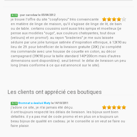
- par
carodav
le
05/04/2012
4
/ 5
je trouve l'offre du site "cosyforyou" très convaincante
en matière de linge de maison, qu'il s'agisse de linge de lit, de bain
ou de table. certains coussins sont aussi très sympa et moelleux (je
pense aux modèles "ougo", aux couleurs chatoyantes, tout doux
(velours) et en promo!). au rayon "braderies" je me suis laissée
séduire par une jolie tunique satinée d'inspiration ethnique, à 12€90 au
lieu de 29. pour bénéficier de la livraison gratuite (20€) j'ai complété
ma commande avec une housse de couette en coton, au décor
campagnard (39€90 pour la taille standard 140*200cm mais d'autres
dimensions sont disponibles). seul bémol: le délai de livraison un peu
long (mais conforme à ce qui est annoncé sur le site).
Les clients ont apprécié ces boutiques
thomnat a évalué Maty
le
14/10/2011
5
/
5
j'adore ce site, je n'ai jamais été déçu.
il ont toujours respecté les délais de livraison. les bijoux sont bien
détaillés. il y a pas mal de code promo et en plus on a toujours un
beau bijoux de qualité en cadeau. je le conseille si on veut se faire ou
faire plaisir.