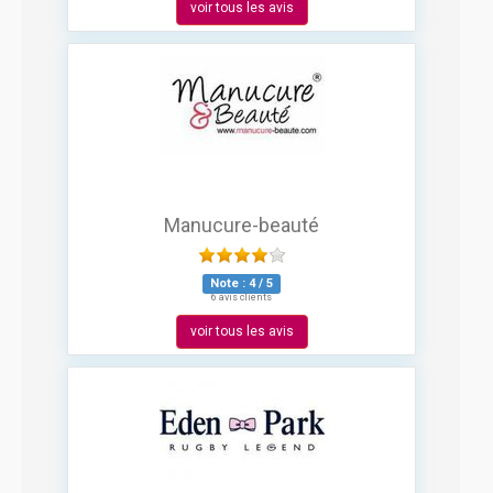
voir tous les avis
Manucure-beauté
Note :
4
/
5
6 avis clients
voir tous les avis