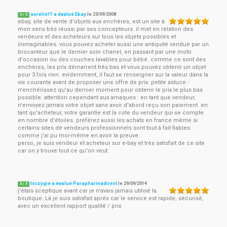
aurelie11 a évalué Ebay
le
23/09/2008
5
/
5
ebay, site de vente d'objets aux enchères, est un site à
mon sens très réussi par ses concepteurs. il met en relation des
vendeurs et des acheteurs sur tous les objets possibles et
inimaginables. vous pouvez acheter aussi une antiquité vendue par un
brocanteur que le dernier soin chanel, en passant par une moto
d'occasion ou des couches lavables pour bébé. comme ce sont des
enchères, les prix démarrent très bas et vous pouvez obtenir un objet
pour 3 fois rien. evidemment, il faut se renseigner sur la valeur dans la
vie courante avant de proposer une offre de prix. petite astuce :
n'enchérissez qu'au dernier moment pour obtenir le prix le plus bas
possible. attention cependant aux arnaques : en tant que vendeur,
n'envoyez jamais votre objet sans avoir d'abord reçu son paiement. en
tant qu'acheteur, votre garantie est la cote du vendeur qui se compte
en nombre d'étoiles. préférez aussi les achats en france même si
certains sites de vendeurs professionnels sont tout à fait fiables
comme j'ai pu moi-même en avoir la preuve.
perso, je suis vendeur et acheteur sur e-bay et très satisfait de ce site
car on y trouve tout ce qu'on veut.
tsczygie a évalué Parapharmadirect
le
29/09/2014
5
/
5
j'étais sceptique avant car je n'avais jamais utilisé la
boutique. Là je suis satisfait aprés car le service est rapide, sécurisé,
avec un excellent rapport qualité / prix