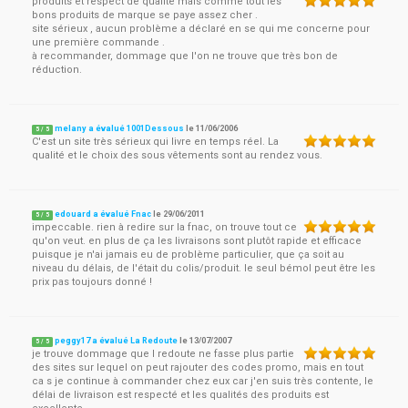
produits et respect de qualité mais comme tout les
bons produits de marque se paye assez cher .
site sérieux , aucun problème a déclaré en se qui me concerne pour
une première commande .
à recommander, dommage que l'on ne trouve que très bon de
réduction.
melany a évalué 1001Dessous
le
11/06/2006
5
/
5
C'est un site très sérieux qui livre en temps réel. La
qualité et le choix des sous vêtements sont au rendez vous.
edouard a évalué Fnac
le
29/06/2011
5
/
5
impeccable. rien à redire sur la fnac, on trouve tout ce
qu'on veut. en plus de ça les livraisons sont plutôt rapide et efficace
puisque je n'ai jamais eu de problème particulier, que ça soit au
niveau du délais, de l'était du colis/produit. le seul bémol peut être les
prix pas toujours donné !
peggy17 a évalué La Redoute
le
13/07/2007
5
/
5
je trouve dommage que l redoute ne fasse plus partie
des sites sur lequel on peut rajouter des codes promo, mais en tout
ca s je continue à commander chez eux car j'en suis très contente, le
délai de livraison est respecté et les qualités des produits est