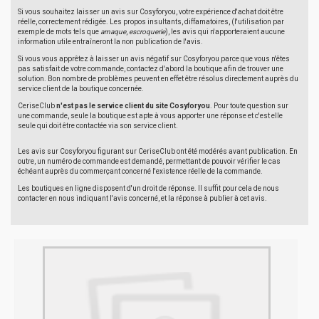
Si vous souhaitez laisser un avis sur Cosyforyou, votre expérience d'achat doit être
réelle, correctement rédigée. Les propos insultants, diffamatoires, (l'utilisation par
exemple de mots tels que
arnaque
,
escroquerie
), les avis qui n'apporteraient aucune
information utile entraîneront la non publication de l'avis.
Si vous vous apprêtez à laisser un avis négatif sur Cosyforyou parce que vous n'êtes
pas satisfait de votre commande, contactez d'abord la boutique afin de trouver une
solution. Bon nombre de problèmes peuvent en effet être résolus directement auprès du
service client de la boutique concernée.
CeriseClub
n'est pas le service client du site Cosyforyou
. Pour toute question sur
une commande, seule la boutique est apte à vous apporter une réponse et c'est elle
seule qui doit être contactée via son service client.
Les avis sur Cosyforyou figurant sur CeriseClub ont été modérés avant publication. En
outre, un numéro de commande est demandé, permettant de pouvoir vérifier le cas
échéant auprès du commerçant concerné l'existence réelle de la commande.
Les boutiques en ligne disposent d'un droit de réponse. Il suffit pour cela de nous
contacter en nous indiquant l'avis concerné, et la réponse à publier à cet avis.