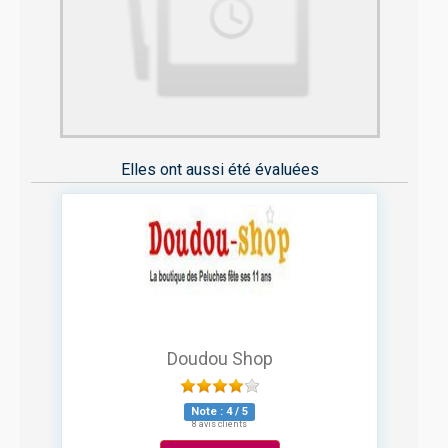
Elles ont aussi été évaluées
Doudou Shop
Note :
4
/
5
8 avis clients