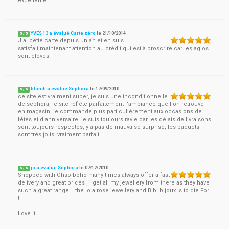
excellente
YVES 13 a évalué Carte zéro
le
21/10/2014
5
/
5
J'ai cette carte depuis un an et en suis
satisfait,maintenant attention au crédit qui est à proscrire car les agios
sont élevés.
blondi a évalué Sephora
le
17/09/2010
5
/
5
ce site est vraiment super, je suis une inconditionnelle
de sephora, le site reflète parfaitement l'ambiance que l'on retrouve
en magasin. je commande plus particulièrement aux occasions de
fêtes et d'anniversaire. je suis toujours ravie car les délais de livraisons
sont toujours respectés, y'a pas de mauvaise surprise, les paquets
sont trés jolis. vraiment parfait.
jo a évalué Sephora
le
07/12/2010
5
/
5
Shopped with Ohso boho many times always offer a fast
delivery and great prices , i get all my jewellery from there as they have
such a great range .. the lola rose jewellery and Bibi bijoux is to die For
!
Love it