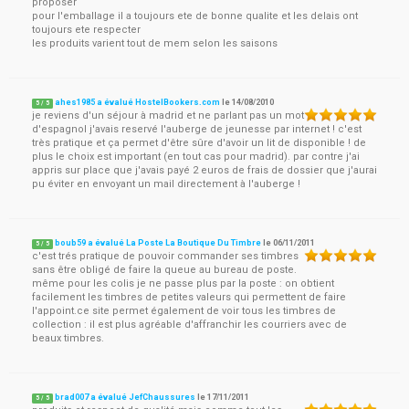
proposer
pour l'emballage il a toujours ete de bonne qualite et les delais ont
toujours ete respecter
les produits varient tout de mem selon les saisons
ahes1985 a évalué HostelBookers.com
le
14/08/2010
5
/
5
je reviens d'un séjour à madrid et ne parlant pas un mot
d'espagnol j'avais reservé l'auberge de jeunesse par internet ! c'est
très pratique et ça permet d'être sûre d'avoir un lit de disponible ! de
plus le choix est important (en tout cas pour madrid). par contre j'ai
appris sur place que j'avais payé 2 euros de frais de dossier que j'aurai
pu éviter en envoyant un mail directement à l'auberge !
boub59 a évalué La Poste La Boutique Du Timbre
le
06/11/2011
5
/
5
c'est trés pratique de pouvoir commander ses timbres
sans être obligé de faire la queue au bureau de poste.
même pour les colis je ne passe plus par la poste : on obtient
facilement les timbres de petites valeurs qui permettent de faire
l'appoint.ce site permet également de voir tous les timbres de
collection : il est plus agréable d'affranchir les courriers avec de
beaux timbres.
brad007 a évalué JefChaussures
le
17/11/2011
5
/
5