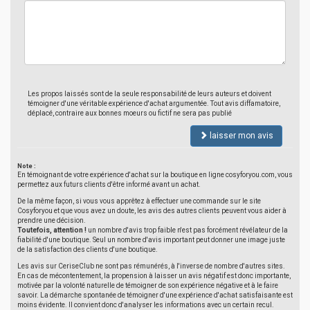
Les propos laissés sont de la seule responsabilité de leurs auteurs et doivent
témoigner d'une véritable expérience d'achat argumentée. Tout avis diffamatoire,
déplacé, contraire aux bonnes moeurs ou fictif ne sera pas publié
laisser mon avis
Note :
En témoignant de votre expérience d'achat sur la boutique en ligne cosyforyou.com, vous
permettez aux futurs clients d'être informé avant un achat.
De la même façon, si vous vous apprêtez à effectuer une commande sur le site
Cosyforyou et que vous avez un doute, les avis des autres clients peuvent vous aider à
prendre une décision.
Toutefois, attention !
un nombre d'avis trop faible n'est pas forcément révélateur de la
fiabilité d'une boutique. Seul un nombre d'avis important peut donner une image juste
de la satisfaction des clients d'une boutique.
Les avis sur CeriseClub ne sont pas rémunérés, à l'inverse de nombre d'autres sites.
En cas de mécontentement, la propension à laisser un avis négatif est donc importante,
motivée par la volonté naturelle de témoigner de son expérience négative et à le faire
savoir. La démarche spontanée de témoigner d'une expérience d'achat satisfaisante est
moins évidente. Il convient donc d'analyser les informations avec un certain recul.