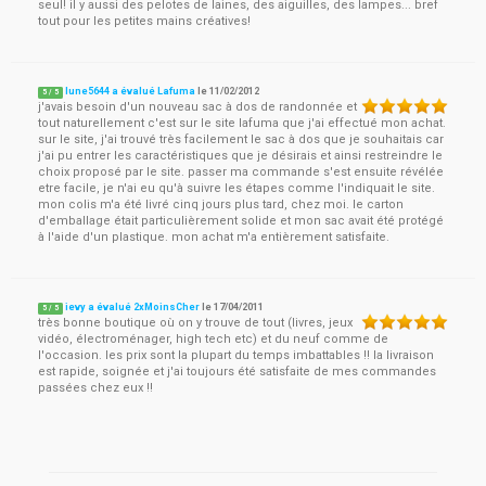
seul! il y aussi des pelotes de laines, des aiguilles, des lampes... bref
tout pour les petites mains créatives!
lune5644 a évalué Lafuma
le
11/02/2012
5
/
5
j'avais besoin d'un nouveau sac à dos de randonnée et
tout naturellement c'est sur le site lafuma que j'ai effectué mon achat.
sur le site, j'ai trouvé très facilement le sac à dos que je souhaitais car
j'ai pu entrer les caractéristiques que je désirais et ainsi restreindre le
choix proposé par le site. passer ma commande s'est ensuite révélée
etre facile, je n'ai eu qu'à suivre les étapes comme l'indiquait le site.
mon colis m'a été livré cinq jours plus tard, chez moi. le carton
d'emballage était particulièrement solide et mon sac avait été protégé
à l'aide d'un plastique. mon achat m'a entièrement satisfaite.
ievy a évalué 2xMoinsCher
le
17/04/2011
5
/
5
très bonne boutique où on y trouve de tout (livres, jeux
vidéo, électroménager, high tech etc) et du neuf comme de
l'occasion. les prix sont la plupart du temps imbattables !! la livraison
est rapide, soignée et j'ai toujours été satisfaite de mes commandes
passées chez eux !!