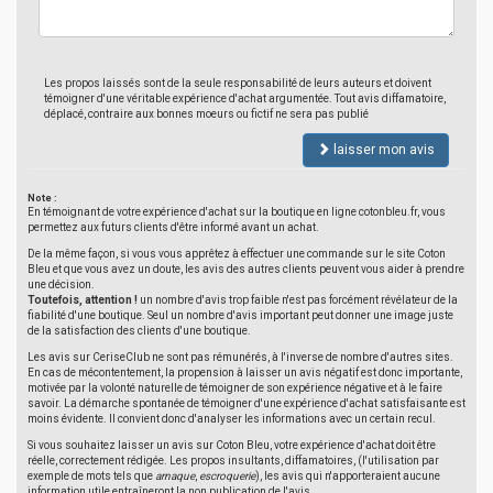
Les propos laissés sont de la seule responsabilité de leurs auteurs et doivent
témoigner d'une véritable expérience d'achat argumentée. Tout avis diffamatoire,
déplacé, contraire aux bonnes moeurs ou fictif ne sera pas publié
laisser mon avis
Note :
En témoignant de votre expérience d'achat sur la boutique en ligne cotonbleu.fr, vous
permettez aux futurs clients d'être informé avant un achat.
De la même façon, si vous vous apprêtez à effectuer une commande sur le site Coton
Bleu et que vous avez un doute, les avis des autres clients peuvent vous aider à prendre
une décision.
Toutefois, attention !
un nombre d'avis trop faible n'est pas forcément révélateur de la
fiabilité d'une boutique. Seul un nombre d'avis important peut donner une image juste
de la satisfaction des clients d'une boutique.
Les avis sur CeriseClub ne sont pas rémunérés, à l'inverse de nombre d'autres sites.
En cas de mécontentement, la propension à laisser un avis négatif est donc importante,
motivée par la volonté naturelle de témoigner de son expérience négative et à le faire
savoir. La démarche spontanée de témoigner d'une expérience d'achat satisfaisante est
moins évidente. Il convient donc d'analyser les informations avec un certain recul.
Si vous souhaitez laisser un avis sur Coton Bleu, votre expérience d'achat doit être
réelle, correctement rédigée. Les propos insultants, diffamatoires, (l'utilisation par
exemple de mots tels que
arnaque
,
escroquerie
), les avis qui n'apporteraient aucune
information utile entraîneront la non publication de l'avis.