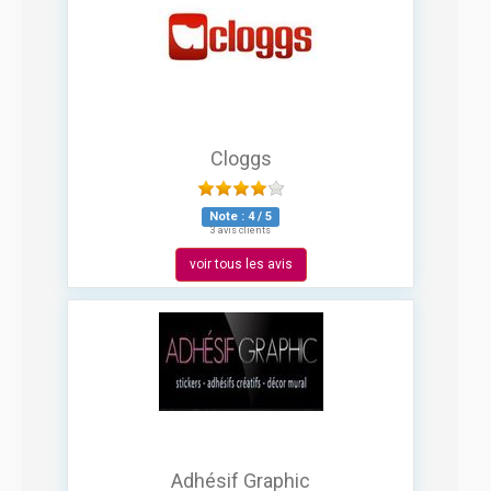
Cloggs
Note :
4
/
5
3 avis clients
voir tous les avis
Adhésif Graphic