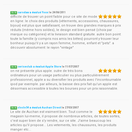
carodav a évalué Yoox
le
24/06/2011
5
/
5
difficile de trouver un point faible pour ce site de mode
en ligne: le choix des produits (vêtements, accessoires, chaussures,
bijoux) est plus que satisfaisant, on trouve des grandes marques à prix
réduits (même hors soldes), le design est bien pensé (choix par
marque ou catégories) et la livraison standard gratuite. autre bon point:
toute la famille (y compris nos amis les bêtes) pourront y trouver leur
bonheur puisqu'il y a un rayon femme, homme, enfant et "pets". a
découvrir absolument: le rayon "vintage"
ceriseclub a évalué Apple Store
le
11/07/2007
5
/
5
on ne présente plus apple. outre de très bons
ordinateurs pour un usage particulier ou plus particulièrement
professionnel, apple a su diversifier les produits avec l'incontournable
ipod par exemple. par ailleurs, la baisse des prix fait qu'un apple est
désormais accessible à toutes les bourses pour un prix raisonnable.
cloclo54 a évalué Auchan Direct
le
27/03/2007
5
/
5
Le site de Auchan est vraiment bien. Tout comme le
magasin lui-meme, il propose de nombreux articles, de toutes sortes,
c'est super bien de s'y rendre, sur ce site. J'aime beaucoup les
articles qu'il propose... Les vetements, les chaussures, les produits
manger etc...