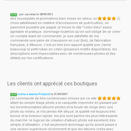
- par
carodav
le
28/04/2012
4
/ 5
des nouveautés et promotions bien mises en valeur, un
choix satisfaisant en matière d'accessoires de puériculture, un
paiement possible par paypal: je trouve le site "coton bleu" assez
agréable et pratique. dommage toutefois qu'on soit obligé de se créer
un compte avant de commander. je suis satisfaite de ma
commande:une paire de chaussons en cuir (bio), de fabrication
française, à 34euros. c'est un très bon rapport qualité prix: j'aime
beaucoup le petit ruban en coton (plusieurs motifs disponibles). les
descriptions sont impeccables avec de nombreuses photos et des
détails sur les certifications.
Les clients ont apprécié ces boutiques
ccelia a évalué Pixiphot
le
21/09/2007
5
/
5
j'ai commandé de très nombreuses choses sur ce site
allant du simple tirage photo a la casquette imprimée en passant par
les incontournables albums photos et la boule de neige avec une
photo au milieu. je n'ai jamais été déçue, la qualité est toujours très
bonne et la livraison rapide. les prix sont parmis les plus intéressants
du marché. le logiciel de création d'album photo est excellent, très
simple d'utilisation. c'est seulement dommage qu'ils soient passé à
une version supérieure récemment et que les albums créés avec