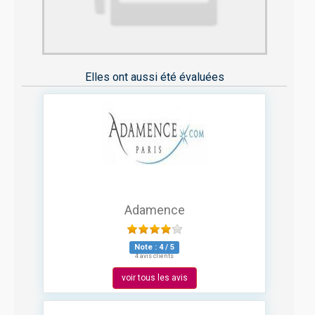
Elles ont aussi été évaluées
Adamence
Note :
4
/
5
4 avis clients
voir tous les avis