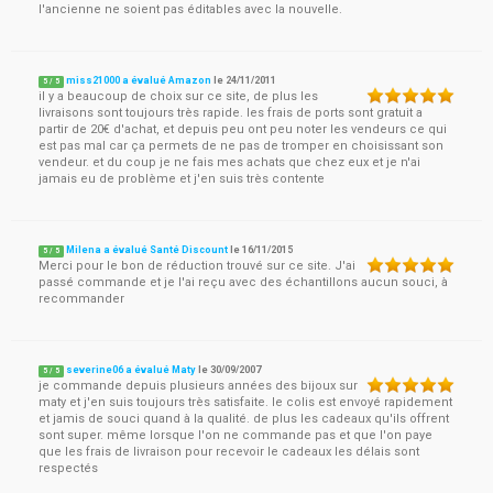
l'ancienne ne soient pas éditables avec la nouvelle.
miss21000 a évalué Amazon
le
24/11/2011
5
/
5
il y a beaucoup de choix sur ce site, de plus les
livraisons sont toujours très rapide. les frais de ports sont gratuit a
partir de 20€ d'achat, et depuis peu ont peu noter les vendeurs ce qui
est pas mal car ça permets de ne pas de tromper en choisissant son
vendeur. et du coup je ne fais mes achats que chez eux et je n'ai
jamais eu de problème et j'en suis très contente
Milena a évalué Santé Discount
le
16/11/2015
5
/
5
Merci pour le bon de réduction trouvé sur ce site. J'ai
passé commande et je l'ai reçu avec des échantillons aucun souci, à
recommander
severine06 a évalué Maty
le
30/09/2007
5
/
5
je commande depuis plusieurs années des bijoux sur
maty et j'en suis toujours très satisfaite. le colis est envoyé rapidement
et jamis de souci quand à la qualité. de plus les cadeaux qu'ils offrent
sont super. même lorsque l'on ne commande pas et que l'on paye
que les frais de livraison pour recevoir le cadeaux les délais sont
respectés