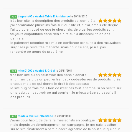
degusto95 a évalué Table Et Ambiance
le
29/10/2010
5
/
5
très bon site. la description des produits est complète.
j'ai commandé plusieurs fois sur leur site et je n'ai jamais été déçue.
j'ai toujours trouvé ce que je cherchais. de plus, les produits sont
toujours disponibles donc rien à dire sur la disponibilité de ces
derniers.
le paiement sécurisé m'a mis en confiance car suite à des mauvaises
surprises je reste très méfiante. mais pour ce site, je n'ai pas
rencontré ce genre de problème.
miss21000 a évalué L'Oréal
le
26/11/2011
5
/
5
très bon site ou on peut avoir des bons d'achat à
imprimer. de plus on peut entrer deux codes-barres de produits l'oréal
chaque mois ce qui donne le droit à des cadeaux.
le site bug parfois mais bon ce n'est pas tout le temps. si on hésite sur
un produit on peut voir ce qui convient le mieux grâce au descriptif
des produits
moda a évalué L'Occitane
le
20/08/2010
5
/
5
j'avais pour habitude de faire mes achats en boutique
mais depuis un déménagement en campagne, je me suis rabattue
sur le site. finalement à part le cadre agréable de la boutique qui peut