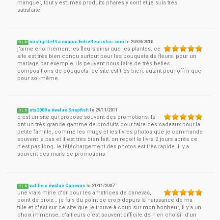
manquer, tout y est. mes produits phares y sont et je suis trés
satisfaite!
mistigrife44 a évalué Entrefleuristes.com
le
20/03/2010
5
/
5
j'aime énormément les fleurs ainsi que les plantes. ce
site est très bien conçu surtout pour les bouquets de fleurs. pour un
mariage par exemple, ils peuvent nous faire de très belles
compositions de bouquets. ce site est très bien. autant pour offrir que
pour soi-même.
eta2008 a évalué Snapfish
le
29/11/2011
5
/
5
c est un site qui propose souvent des promotions.ils
ont un très grande gamme de produits pour faire des cadeaux pour la
petite famille, comme les mugs et les livres photos que je commande
souvent la bas et il est très bien fait. on reçoit le livre 2 jours après ce
n'est pas long. le téléchargement des photos est très rapide. il y a
souvent des mails de promotions
valilie a évalué Canevas
le
21/11/2007
5
/
5
une vrais mine d'or pour les amatrices de canevas,
point de croix... je fais du point de croix depuis la naissance de ma
fille et c'est sur ce site que je trouve à coup sur mon bonheur, il y a un
choix immense, d'ailleurs c'est souvent difficile de n'en choisir d'un