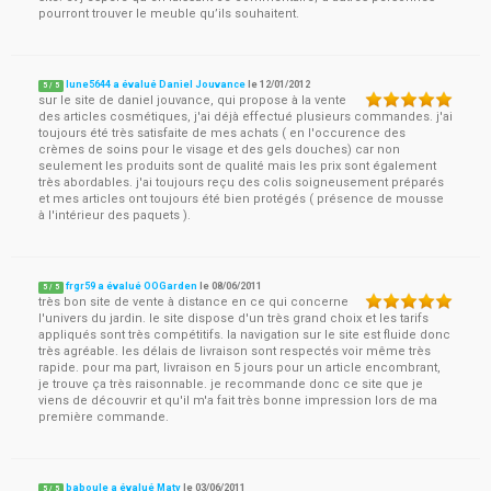
pourront trouver le meuble qu’ils souhaitent.
lune5644 a évalué Daniel Jouvance
le
12/01/2012
5
/
5
sur le site de daniel jouvance, qui propose à la vente
des articles cosmétiques, j'ai déjà effectué plusieurs commandes. j'ai
toujours été très satisfaite de mes achats ( en l'occurence des
crèmes de soins pour le visage et des gels douches) car non
seulement les produits sont de qualité mais les prix sont également
très abordables. j'ai toujours reçu des colis soigneusement préparés
et mes articles ont toujours été bien protégés ( présence de mousse
à l'intérieur des paquets ).
frgr59 a évalué OOGarden
le
08/06/2011
5
/
5
très bon site de vente à distance en ce qui concerne
l'univers du jardin. le site dispose d'un très grand choix et les tarifs
appliqués sont très compétitifs. la navigation sur le site est fluide donc
très agréable. les délais de livraison sont respectés voir même très
rapide. pour ma part, livraison en 5 jours pour un article encombrant,
je trouve ça très raisonnable. je recommande donc ce site que je
viens de découvrir et qu'il m'a fait très bonne impression lors de ma
première commande.
baboule a évalué Maty
le
03/06/2011
5
/
5