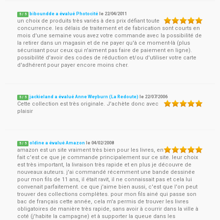
biboundde a évalué Photocité
le
22/04/2011
5
/
5
un choix de produits très variés à des prix défiant toute
concurrence. les délais de traitement et de fabrication sont courts en
mois d'une semaine vous avez votre commande avec la possibilité de
la retirer dans un magasin et de ne payer qu'à ce moment-là (plus
sécurisant pour ceux qui n'aiment pas faire de paiement en ligne).
possibilité d'avoir des codes de réduction et/ou d'utiliser votre carte
d'adhérent pour payer encore moins cher.
jackieland a évalué Anne Weyburn (La Redoute)
le
22/07/2006
5
/
5
Cette collection est très originale. J'achète donc avec
plaisir
oldine a évalué Amazon
le
04/02/2008
5
/
5
amazon est un site vraiment très bien pour les livres, en
fait c'est ce que je commande principalement sur ce site. leur choix
est très important, la livraison très rapide et en plus je découvre de
nouveaux auteurs. j'ai commandé récemment une bande dessinée
pour mon fils de 11 ans, il était ravit, il ne connaissait pas et cela lui
convenait parfaitement. ce que j'aime bien aussi, c'est que l'on peut
trouver des collections complètes. pour mon fils ainé qui passe son
bac de français cette année, cela m'a permis de trouver les livres
obligatoires de manière très rapide, sans avoir à courrir dans la ville à
coté (j'habite la campagne) et à supporter la queue dans les