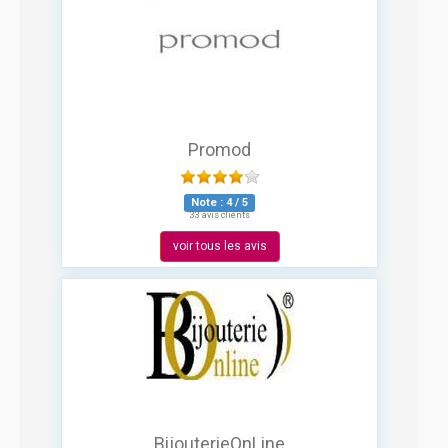
Promod
Note :
4
/
5
33 avis clients
voir tous les avis
BijouterieOnLine