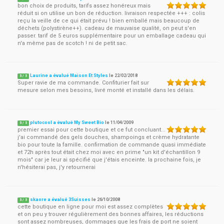
bon choix de produits, tarifs assez honéreux mais
réduit si on utilise un bon de réduction. livraison respectée +++ : colis
reçu la veille de ce qui était prévu ! bien emballé mais beaucoup de
déchets (polystirène++). cadeau de mauvaise qualité, on peut s'en
passer. tarif de 5 euros supplémentaire pour un emballage cadeau qui
n'a même pas de scotch ! ni de petit sac.
Laurine a évalué Maison Et Styles
le
22/02/2018
5
/
5
Super ravie de ma commande. Confiturier fait sur
mesure selon mes besoins, livré monté et installé dans les délais.
plutocool a évalué My Sweet Bio
le
11/04/2009
5
/
5
premier essai pour cette boutique et ce fut concluant...
j'ai commandé des gels douches, shampoings et crème hydratante
bio pour toute la famille. confirmation de commande quasi immédiate
et 72h après tout était chez moi avec en prime "un kit d'échantillon 9
mois" car je leur ai spécifié que j'étais enceinte. la prochaine fois, je
n'hésiterai pas, j'y retournerai
skaore a évalué 3Suisses
le
26/10/2008
5
/
5
cette boutique en ligne pour moi est assez complètes
et on peu y trouver régulièrement des bonnes affaires, les réductions
sont assez nombreuses, dommages que les frais de port ne soient