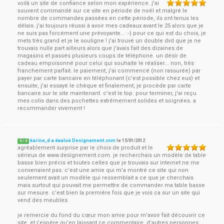
voilà un site de confiance selon mon expérience. j'ai
souvent commandé sur ce site en période de noël et malgré le
nombre de commandes passées en cette période, ils ont tenus les
délais. j'ai toujours réussi à avoir mes cadeaux avant le 25 alors que je
ne suis pas forcément une prévoyante... :-) pour ce qui est du choix, je
mets très grand et je le souligne ! j'ai trouvé un double dvd que je ne
trouvais nulle part ailleurs alors que j'avais fait des dizaines de
magasins et passés plusieurs coups de téléphone. un désir de
cadeau empoisonné pour celui qui souhaite le réaliser... non, très
franchement parfait. le paiement, j'ai commencé (non rassurée) par
payer par carte bancaire en téléphonant (c'est possible chez eux) et
ensuite, j'ai essayé le chèque et finalement, je procède par carte
bancaire sur le site maintenant. c'est le top. pour terminer, j'ai reçu
mes colis dans des pochettes extrêmement solides et soignées. a
recommander vivement !
karine_d a évalué Designement.com
le
15/01/2012
5
/
5
agréablement surprise par le choix de produit et le
sérieux de www.designement.com. je recherchais un modèle de table
basse bien précis et toutes celles que je trouvais sur internet ne me
convenaient pas. c’est une amie qui m’a montré ce site qui non
seulement avait un modèle qui ressemblait a ce que je cherchais
mais surtout qui pouvait me permettre de commander ma table basse
sur mesure. c’est bien la première fois que je vois ca sur un site qui
vend des meubles.
je remercie du fond du cœur mon amie pour m’avoir fait découvrir ce
site. et j’espère qu’en laissant ce commentaire, d’autres personnes