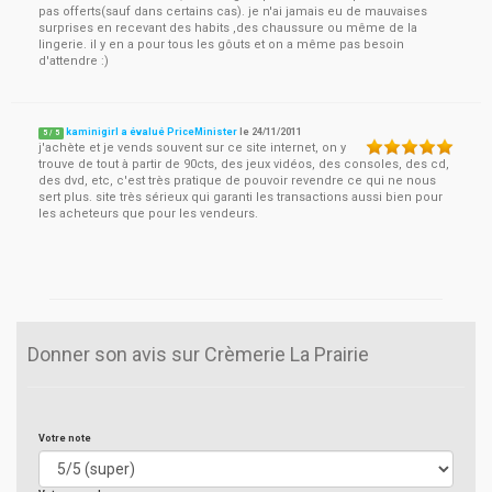
pas offerts(sauf dans certains cas). je n'ai jamais eu de mauvaises
surprises en recevant des habits ,des chaussure ou même de la
lingerie. il y en a pour tous les gôuts et on a même pas besoin
d'attendre :)
kaminigirl a évalué PriceMinister
le
24/11/2011
5
/
5
j'achète et je vends souvent sur ce site internet, on y
trouve de tout à partir de 90cts, des jeux vidéos, des consoles, des cd,
des dvd, etc, c'est très pratique de pouvoir revendre ce qui ne nous
sert plus. site très sérieux qui garanti les transactions aussi bien pour
les acheteurs que pour les vendeurs.
Donner son avis sur Crèmerie La Prairie
Votre note