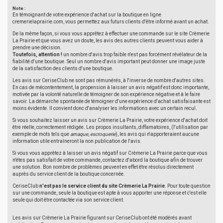
Note :
En témoignant de votre expérience d'achat sur la boutique en ligne
cremerielaprairie.com, vous permettez aux futurs clients d'être informé avant un achat.
De la même façon, si vous vous apprêtez à effectuer une commande sur le site Crèmerie
La Prairie et que vous avez un doute, les avis des autres clients peuvent vous aider à
prendre une décision.
Toutefois, attention !
un nombre d'avis trop faible n'est pas forcément révélateur de la
fiabilité d'une boutique. Seul un nombre d'avis important peut donner une image juste
de la satisfaction des clients d'une boutique.
Les avis sur CeriseClub ne sont pas rémunérés, à l'inverse de nombre d'autres sites.
En cas de mécontentement, la propension à laisser un avis négatif est donc importante,
motivée par la volonté naturelle de témoigner de son expérience négative et à le faire
savoir. La démarche spontanée de témoigner d'une expérience d'achat satisfaisante est
moins évidente. Il convient donc d'analyser les informations avec un certain recul.
Si vous souhaitez laisser un avis sur Crèmerie La Prairie, votre expérience d'achat doit
être réelle, correctement rédigée. Les propos insultants, diffamatoires, (l'utilisation par
exemple de mots tels que
arnaque
,
escroquerie
), les avis qui n'apporteraient aucune
information utile entraîneront la non publication de l'avis.
Si vous vous apprêtez à laisser un avis négatif sur Crèmerie La Prairie parce que vous
n'êtes pas satisfait de votre commande, contactez d'abord la boutique afin de trouver
une solution. Bon nombre de problèmes peuvent en effet être résolus directement
auprès du service client de la boutique concernée.
CeriseClub
n'est pas le service client du site Crèmerie La Prairie
. Pour toute question
sur une commande, seule la boutique est apte à vous apporter une réponse et c'est elle
seule qui doit être contactée via son service client.
Les avis sur Crèmerie La Prairie figurant sur CeriseClub ont été modérés avant