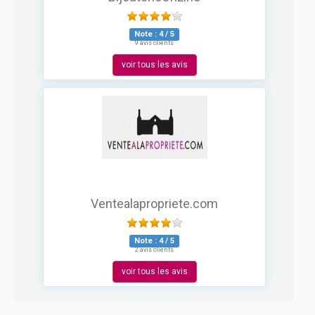
Note :
4
/
5
9 avis clients
voir tous les avis
Ventealapropriete.com
Note :
4
/
5
2 avis clients
voir tous les avis