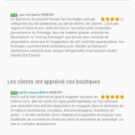
- par
carodav
le
18/04/2011
4
/ 5
on apprécie de pouvoir trouver les fromages soit par
catégories (au lait pasteurisé, au lait de vache, de chèvre...) soit par
région à l'aide d'une carte de france. les infos sont complètes
(provenance du fromage, taux de matière grasse, période de
fabrication). le "mot du fromager" qui donne des conseils de
dégustation ainsi que la "suggestion de vin" sont très appréciables. les
fromages sont très bien emballés pour résister au transport
(isotherme cartonné avec brique réfrigérante) et la livraison plutôt
rapide (2 à 3 jours)
Les clients ont apprécié ces boutiques
frgr59 a évalué BHV
le
30/06/2011
5
/
5
bhv.fr est le site internet du grand magasin parisien du
même nom. site de vente en ligne plutôt agréable ou l'on retrouve
une sélection des articles disponible en magasin dans le domaine de
la maison (luminaires, meubles, électroménagers, mobiliers de
jardin...). le site est fluide donc relativement agréable et propose une
multitude de conseils et d'astuces dans le domaines du bricolage. un
site à connaitre absolument.