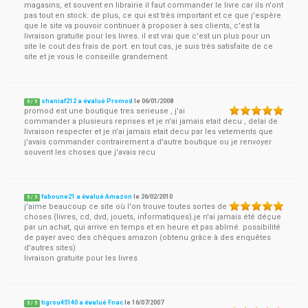
magasins, et souvent en librairie il faut commander le livre car ils n'ont
pas tout en stock. de plus, ce qui est très important et ce que j'espère
que le site va pouvoir continuer à proposer à ses clients, c'est la
livraison gratuite pour les livres. il est vrai que c'est un plus pour un
site le cout des frais de port. en tout cas, je suis très satisfaite de ce
site et je vous le conseille grandement.
shaniaf212 a évalué Promod
le
06/01/2008
5
/
5
promod est une boutique tres serieuse , j'ai
commander a plusieurs reprises et je n'ai jamais etait decu , delai de
livraison respecter et je n'ai jamais etait decu par les vetements que
j'avais commander contrairement a d'autre boutique ou je renvoyer
souvent les choses que j'avais recu
faboune21 a évalué Amazon
le
26/02/2010
5
/
5
j'aime beaucoup ce site où l'on trouve toutes sortes de
choses (livres, cd, dvd, jouets, informatiques).je n'ai jamais été déçue
par un achat, qui arrive en temps et en heure et pas abîmé. possibilité
de payer avec des chèques amazon (obtenu grâce à des enquêtes
d'autres sites)
livraison gratuite pour les livres
tigrou45140 a évalué Fnac
le
16/07/2007
5
/
5