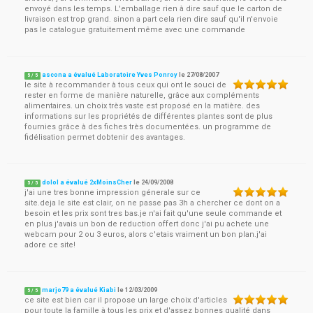
envoyé dans les temps. L'emballage rien à dire sauf que le carton de
livraison est trop grand. sinon a part cela rien dire sauf qu'il n'envoie
pas le catalogue gratuitement même avec une commande
ascona a évalué Laboratoire Yves Ponroy
le
27/08/2007
5
/
5
le site à recommander à tous ceux qui ont le souci de
rester en forme de manière naturelle, grâce aux compléments
alimentaires. un choix très vaste est proposé en la matière. des
informations sur les propriétés de différentes plantes sont de plus
fournies grâce à des fiches très documentées. un programme de
fidélisation permet dobtenir des avantages.
dolol a évalué 2xMoinsCher
le
24/09/2008
5
/
5
j'ai une tres bonne impression génerale sur ce
site.deja le site est clair, on ne passe pas 3h a chercher ce dont on a
besoin et les prix sont tres bas.je n'ai fait qu'une seule commande et
en plus j'avais un bon de reduction offert donc j'ai pu achete une
webcam pour 2 ou 3 euros, alors c'etais vraiment un bon plan.j'ai
adore ce site!
marjo79 a évalué Kiabi
le
12/03/2009
5
/
5
ce site est bien car il propose un large choix d'articles
pour toute la famille à tous les prix et d'assez bonnes qualité dans