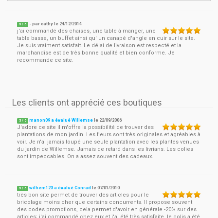
- par
cathy
le
24/12/2014
5
/ 5
j'ai commandé des chaises, une table à manger, une
table basse, un buffet ainsi qu' un canapé d'angle en cuir sur le site.
Je suis vraiment satisfait. Le délai de livraison est respecté et la
marchandise est de très bonne qualité et bien conforme. Je
recommande ce site.
Les clients ont apprécié ces boutiques
manon09 a évalué Willemse
le
22/09/2006
5
/
5
J'adore ce site il m'offre la possibilité de trouver des
plantations de mon jardin. Les fleurs sont très originales et agréables à
voir. Je n'ai jamais loupé une seule plantation avec les plantes venues
du jardin de Willemse. Jamais de retard dans les livrians. Les colies
sont impeccables. On a assez souvent des cadeaux.
wilhem123 a évalué Conrad
le
07/01/2010
5
/
5
très bon site permet de trouver des articles pour le
bricolage moins cher que certains concurrents. Il propose souvent
des codes promotions, cela permet d'avoir en générale -20% sur des
articles; j'ai commandé chez eux et j'ai été très satisfaite, le colis a été