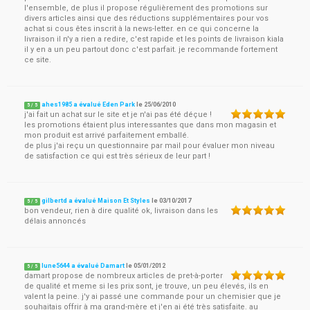
l'ensemble, de plus il propose régulièrement des promotions sur
divers articles ainsi que des réductions supplémentaires pour vos
achat si cous êtes inscrit à la news-letter. en ce qui concerne la
livraison il n'y a rien a redire, c'est rapide et les points de livraison kiala
il y en a un peu partout donc c'est parfait. je recommande fortement
ce site.
ahes1985 a évalué Eden Park
le
25/06/2010
5
/
5
j'ai fait un achat sur le site et je n'ai pas été déçue !
les promotions étaient plus interessantes que dans mon magasin et
mon produit est arrivé parfaitement emballé.
de plus j'ai reçu un questionnaire par mail pour évaluer mon niveau
de satisfaction ce qui est très sérieux de leur part !
gilbertd a évalué Maison Et Styles
le
03/10/2017
5
/
5
bon vendeur, rien à dire qualité ok, livraison dans les
délais annoncés
lune5644 a évalué Damart
le
05/01/2012
5
/
5
damart propose de nombreux articles de pret-à-porter
de qualité et meme si les prix sont, je trouve, un peu élevés, ils en
valent la peine. j'y ai passé une commande pour un chemisier que je
souhaitais offrir à ma grand-mère et j'en ai été très satisfaite. au