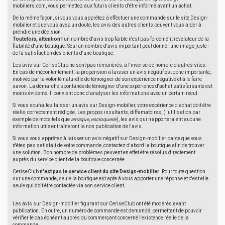
mobiliers.com, vous permettez aux futurs clients d'être informé avant un achat.
De la même façon, si vous vous apprêtez à effectuer une commande sur le site Design-
mobilier et que vous avez un doute, les avis des autres clients peuvent vous aider à
prendre une décision.
Toutefois, attention !
un nombre d'avis trop faible n'est pas forcément révélateur de la
fiabilité d'une boutique. Seul un nombre d'avis important peut donner une image juste
de la satisfaction des clients d'une boutique.
Les avis sur CeriseClub ne sont pas rémunérés, à l'inverse de nombre d'autres sites.
En cas de mécontentement, la propension à laisser un avis négatif est donc importante,
motivée par la volonté naturelle de témoigner de son expérience négative et à le faire
savoir. La démarche spontanée de témoigner d'une expérience d'achat satisfaisante est
moins évidente. Il convient donc d'analyser les informations avec un certain recul.
Si vous souhaitez laisser un avis sur Design-mobilier, votre expérience d'achat doit être
réelle, correctement rédigée. Les propos insultants, diffamatoires, (l'utilisation par
exemple de mots tels que
arnaque
,
escroquerie
), les avis qui n'apporteraient aucune
information utile entraîneront la non publication de l'avis.
Si vous vous apprêtez à laisser un avis négatif sur Design-mobilier parce que vous
n'êtes pas satisfait de votre commande, contactez d'abord la boutique afin de trouver
une solution. Bon nombre de problèmes peuvent en effet être résolus directement
auprès du service client de la boutique concernée.
CeriseClub
n'est pas le service client du site Design-mobilier
. Pour toute question
sur une commande, seule la boutique est apte à vous apporter une réponse et c'est elle
seule qui doit être contactée via son service client.
Les avis sur Design-mobilier figurant sur CeriseClub ont été modérés avant
publication. En outre, un numéro de commande est demandé, permettant de pouvoir
vérifier le cas échéant auprès du commerçant concerné l'existence réelle de la
commande.