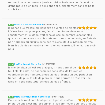
moment de la commande j'avais choisi la livraison à domicile et ma
grand-mère a bien reçu le colis chez elle, directement dans sa boite
aux lettres.
cesar.s a évalué Willemse
le
20/08/2010
5
/
5
je pense que c'est le meilleur site de ventes de plantes
! j'aime beaucoup les plantes, j'en ai une dizaine dans mon
appartement et j'ai découvert dans ce site de nombreuses variétés
que je ne connaissais pas ! les prix sont plus que corrects, les frais de
port normaux ou gratuits certaines fois et surtout la livraison est très
bien, les plantes arrivent vraiment bien conservées, il ne faut pas avoir
peur.
frgr59 a évalué Pizza Pai
le
18/05/2011
5
/
5
le site de pizza paï est très pratique, il nous permet de
feuilleter la carte, de connaitre les actualités, de trouver les
coordonnés des nombreux restaurants présents un peu partout en
france... de plus, le site de pizza paï nous permet de réserver une
table en ligne dans tous les restaurants de france.
mistus a évalué Miss Numérique
le
09/11/2013
5
/
5
Pour moi, la meilleure boutique en ligne de matériel
photo. Le choix est impressionnant et les promotions sur des produits