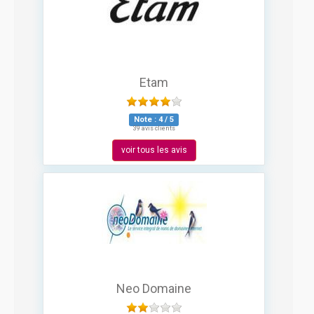
Etam
Note :
4
/
5
39 avis clients
voir tous les avis
Neo Domaine