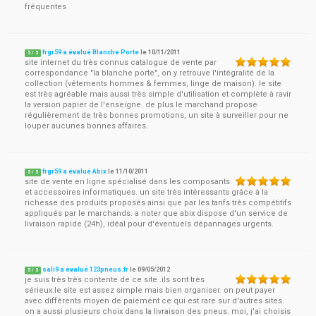
fréquentes
frgr59 a évalué Blanche Porte
le
10/11/2011
5
/
5
site internet du très connus catalogue de vente par
correspondance "la blanche porte", on y retrouve l'intégralité de la
collection (vêtements hommes & femmes, linge de maison). le site
est très agréable mais aussi très simple d'utilisation et complète à ravir
la version papier de l'enseigne. de plus le marchand propose
régulièrement de très bonnes promotions, un site à surveiller pour ne
louper aucunes bonnes affaires.
frgr59 a évalué Abix
le
11/10/2011
5
/
5
site de vente en ligne spécialisé dans les composants
et accessoires informatiques. un site très intéressants grâce à la
richesse des produits proposés ainsi que par les tarifs très compétitifs
appliqués par le marchands. a noter que abix dispose d'un service de
livraison rapide (24h), idéal pour d'éventuels dépannages urgents.
sali9 a évalué 123pneus.fr
le
09/05/2012
5
/
5
je suis très très contente de ce site .ils sont très
sérieux.le site est assez simple mais bien organiser. on peut payer
avec différents moyen de paiement ce qui est rare sur d'autres sites.
on a aussi plusieurs choix dans la livraison des pneus. moi, j'ai choisis