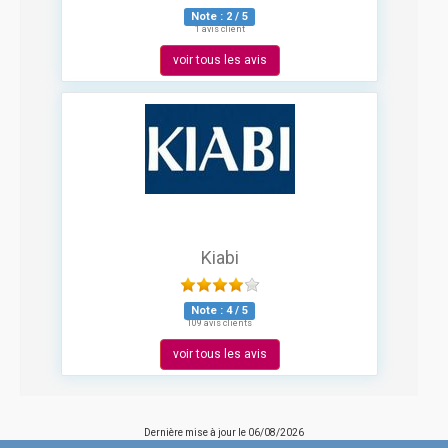
Note :
2
/
5
1 avis client
voir tous les avis
Kiabi
Note :
4
/
5
109 avis clients
voir tous les avis
Dernière mise à jour le
06/08/2026