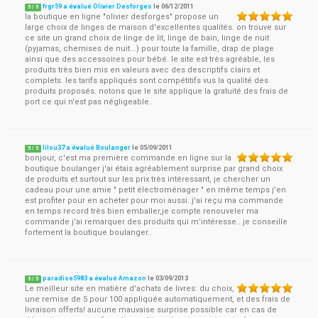
frgr59 a évalué Olivier Desforges
le
06/12/2011
5
/
5
la boutique en ligne "olivier desforges" propose un
large choix de linges de maison d'excellentes qualités. on trouve sur
ce site un grand choix de linge de lit, linge de bain, linge de nuit
(pyjamas, chemises de nuit...) pour toute la famille, drap de plage
ainsi que des accessoires pour bébé. le site est très agréable, les
produits très bien mis en valeurs avec des descriptifs clairs et
complets. les tarifs appliqués sont compétitifs vus la qualité des
produits proposés. notons que le site applique la gratuité des frais de
port ce qui n'est pas négligeable.
lilou37 a évalué Boulanger
le
05/09/2011
5
/
5
bonjour, c'est ma première commande en ligne sur la
boutique boulanger j'ai étais agréablement surprise par grand choix
de produits et surtout sur les prix très intéressant, je chercher un
cadeau pour une amie " petit électroménager " en même temps j'en
est profiter pour en acheter pour moi aussi..j'ai reçu ma commande
en temps record très bien emballer,je compte renouveler ma
commande j'ai remarquer des produits qui m’intéresse.. je conseille
fortement la boutique boulanger..
paradise5983 a évalué Amazon
le
03/09/2013
5
/
5
Le meilleur site en matière d'achats de livres: du choix,
une remise de 5 pour 100 appliquée automatiquement, et des frais de
livraison offerts! aucune mauvaise surprise possible car en cas de