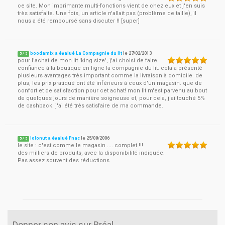
ce site. Mon imprimante multi-fonctions vient de chez eux et j'en suis
très satisfaite. Une fois, un article n'allait pas (problème de taille), il
nous a été remboursé sans discuter !! [super]
boodamix a évalué La Compagnie du lit
le
27/02/2013
5
/
5
pour l'achat de mon lit 'king size', j'ai choisi de faire
confiance à la boutique en ligne la compagnie du lit. cela a présenté
plusieurs avantages très important comme la livraison à domicile. de
plus, les prix pratiqué ont été inférieurs à ceux d'un magasin. que de
confort et de satisfaction pour cet achat! mon lit m'est parvenu au bout
de quelques jours de manière soigneuse et, pour cela, j'ai touché 5%
de cashback. j'ai été très satisfaire de ma commande.
lolonut a évalué Fnac
le
25/08/2006
5
/
5
le site : c'est comme le magasin .... complet !!!
des milliers de produits, avec la disponibilité indiquée.
Pas assez souvent des réductions
Donner son avis sur Bréal