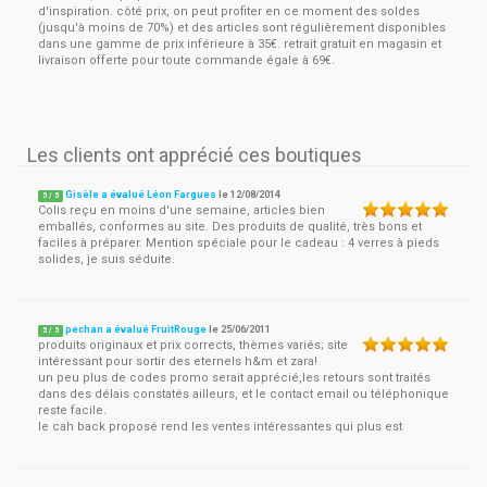
d'inspiration. côté prix, on peut profiter en ce moment des soldes
(jusqu'à moins de 70%) et des articles sont régulièrement disponibles
dans une gamme de prix inférieure à 35€. retrait gratuit en magasin et
livraison offerte pour toute commande égale à 69€.
Les clients ont apprécié ces boutiques
Gisèle a évalué Léon Fargues
le
12/08/2014
5
/
5
Colis reçu en moins d'une semaine, articles bien
emballés, conformes au site. Des produits de qualité, très bons et
faciles à préparer. Mention spéciale pour le cadeau : 4 verres à pieds
solides, je suis séduite.
pechan a évalué FruitRouge
le
25/06/2011
5
/
5
produits originaux et prix corrects, thèmes variés; site
intéressant pour sortir des eternels h&m et zara!
un peu plus de codes promo serait apprécié,les retours sont traités
dans des délais constatés ailleurs, et le contact email ou téléphonique
reste facile.
le cah back proposé rend les ventes intéressantes qui plus est