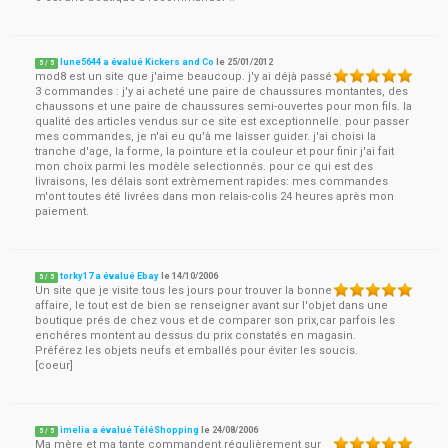
lune5644 a évalué Kickers and Co
le
25/01/2012
5
/
5
mod8 est un site que j'aime beaucoup. j'y ai déjà passé
3 commandes : j'y ai acheté une paire de chaussures montantes, des
chaussons et une paire de chaussures semi-ouvertes pour mon fils. la
qualité des articles vendus sur ce site est exceptionnelle. pour passer
mes commandes, je n'ai eu qu'à me laisser guider. j'ai choisi la
tranche d'age, la forme, la pointure et la couleur et pour finir j'ai fait
mon choix parmi les modèle selectionnés. pour ce qui est des
livraisons, les délais sont extrèmement rapides: mes commandes
m'ont toutes été livrées dans mon relais-colis 24 heures après mon
paiement.
torky17 a évalué Ebay
le
14/10/2006
5
/
5
Un site que je visite tous les jours pour trouver la bonne
affaire, le tout est de bien se renseigner avant sur l'objet dans une
boutique prés de chez vous et de comparer son prix,car parfois les
enchéres montent au dessus du prix constatés en magasin.
Préférez les objets neufs et emballés pour éviter les soucis.
[coeur]
imelia a évalué TéléShopping
le
24/08/2006
5
/
5
Ma mère et ma tante commandent régulièrement sur