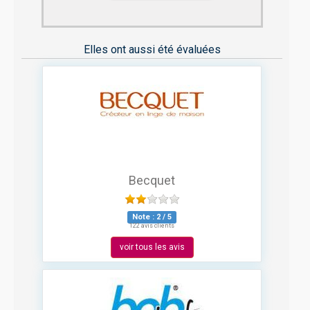
Elles ont aussi été évaluées
Becquet
Note :
2
/
5
122 avis clients
voir tous les avis