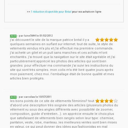
>>
1 réduction disponible pour Bréal
pour vos achats en ligne
- par
lune5644
le
01/02/2012
5
/ 5
j'ai découvert le site de la marque patrice bréal il y a
quelques semaines en surfant sur internet. tout de suite, le style de
vetements vendus m'a plu et j'ai effectué ma première commande.
j'ai acheté un gilet et un pull sans manches et ces achats m'ont
enchantés. j'ai trouvé que la navigation sur le site était agréable et j'ai
particulièrement apprécié les photos des articles qui sont bien
grandes. pour effectuer ma commande j'ai suivi les instructions du
site qui sont très simples. mon colis m'a été livré quatre jours après
mon paiement, chez moi. l'emballage était de bonne qualité et mes
articles bien protégés.
- par
carodav
le
10/07/2011
4
/ 5
les bons points de ce site de vêtements féminins? tout
d'abord une description très soignée des articles (plusieurs photos du
vêtement vu sous des angles différents avec possibilité de zoomer,
composition, guide d'entretien...). on apprécie ensuite le choix plus
que satisfaisant de vêtements bien rangés selon leur type: chemise,
pantalon, veste, robe, manteau..les meilleures ventes sont bien mises
en valeur, ce qui peut donner des idées aux fashionistas en mal