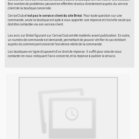
Bon nombre de problèmes peuvent en effet être résolus directement auprès du service
client de la boutique concernée.
CeriseClub
n'est pas le service client du site Bréal
. Pour toute question sur une
commande, seule la boutique est apte à vous apporter une réponse et c'est elle seule qui
doit être contactée via son service client.
Les avis sur Bréal figurant sur CeriseClub ont été modérés avant publication. En outre,
un numéro de commande est demandé, permettant de pouvoir vérifier le cas échéant
auprès du commerçant concerné l'existence réelle de la commande.
Les boutiques en ligne disposent d'un droit de réponse. Il suffit pour cela de nous
contacter en nous indiquant l'avis concerné, et la réponse à publier à cet avis.