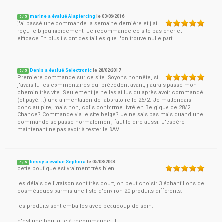
marine a évalué Aiapiercing
le
03/06/2016
5
/
5
j'ai passé une commande la semaine dernière et j'ai
reçu le bijou rapidement. Je recommande ce site pas cher et
efficace.En plus ils ont des tailles que l'on trouve nulle part.
Denis a évalué Selectronic
le
28/02/2017
5
/
5
Premiere commande sur ce site. Soyons honnête, si
j'avais lu les commentaires qui précèdent avant, j'aurais passé mon
chemin très vite. Seulement je ne les ai lus qu'après avoir commandé
(et payé. ..) une alimentation de laboratoire le 26/2. Je m'attendais
donc au pire, mais non, colis conforme livré en Belgique ce 28/2.
Chance? Commande via le site belge? Je ne sais pas mais quand une
commande se passe normalement, faut le dire aussi. J'espère
maintenant ne pas avoir à tester le SAV...
bessy a évalué Sephora
le
05/03/2008
5
/
5
cette boutique est vraiment très bien.
les délais de livraison sont très court, on peut choisir 3 échantillons de
cosmétiques parmis une liste d'environ 20 produits différents.
les produits sont emballés avec beaucoup de soin.
c'est une boutique à recommander !!