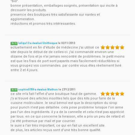
"bio".
bonne présentation, emballages soignés, présentation qui incite à
decouvrir les produits.
presence des boutiques très satisfaisante sur nantes et
agglomeration.
réductions et promos très intéressantes.
laliqu13 a évalué Unitheque
le
02/11/2010
5
/
5
actuellement en fin d'étude de médecine j'ai utilisé ce
site depuis le début de de celles-ci. j'ai commandé environ une
dizaine de fois et je n'ai jamais rencontré de problèmes. le petit moins
est que les frais de port sont payants mais facilement réductibles si
vous groupez vos commandes. par contre vous êtes réellement livré
entre 2 et 4 jours.
sophie0709 a évalué Mathon
le
27/12/2011
5
/
5
ce site m'a fait l'effet d'une boutique haut de gamme.
j'y ai trouvé des articles insolites tels que des kits pour faire de la
cuisine moléculaire. le seul bémol est que la description du sirop
pour punch n'est pas détaillée. cela pose problème lorsque l'on aime
pas l'un des ingrédients. il y a de la cannelle et cela n'est pas apprécié
par tous. en ce qui concerne la livraison, elle a pris un peu de retard et
j'ai été prévenue par mail et par courrier.
le suivi a l'air très important, ce qui en fait un excellent site.
de plus, les articles reçus sont d'une très bonne qualité.