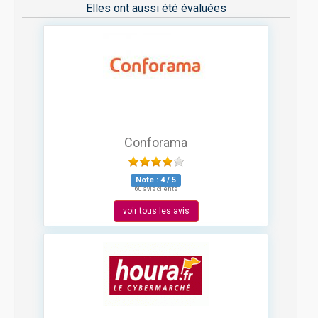
Elles ont aussi été évaluées
Conforama
Note :
4
/
5
60 avis clients
voir tous les avis