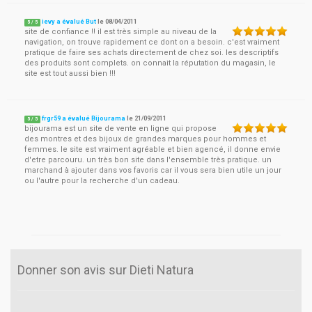
ievy a évalué But
le
08/04/2011
5
/
5
site de confiance !! il est très simple au niveau de la
navigation, on trouve rapidement ce dont on a besoin. c'est vraiment
pratique de faire ses achats directement de chez soi. les descriptifs
des produits sont complets. on connait la réputation du magasin, le
site est tout aussi bien !!!
frgr59 a évalué Bijourama
le
21/09/2011
5
/
5
bijourama est un site de vente en ligne qui propose
des montres et des bijoux de grandes marques pour hommes et
femmes. le site est vraiment agréable et bien agencé, il donne envie
d'etre parcouru. un très bon site dans l'ensemble très pratique. un
marchand à ajouter dans vos favoris car il vous sera bien utile un jour
ou l'autre pour la recherche d'un cadeau.
Donner son avis sur Dieti Natura