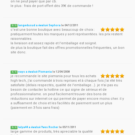
on ne peut payer que par cb.
le plus : frais de port offert dès 39€ de commande !
langedusud a évalué Sephora
le
04/12/2011
5
/
5
c'est une bonne boutique avec beaucoup de choix :
pratiquement toutes les marques y sont représentées. les prix restent
raisonnables.
la livraison est assez rapide et l'emballage est soigné.
de plus la boutique fait des offres promotionnelles fréquentes, un bon
site donc.
nays a évalué Pixmania
le
12/04/2008
5
/
5
je recommande le site pixmania pour tous les achats
high tech, j'ai commandé à trois reprises et à chaque fois j'ai été très
satisfaite (délais respectés, qualité de l'emballage...). je n'ai pas eu
besoin de contacter la hotline ce qui signe de sérieux et de
professionnalisme. on peut facilement trouver des bons de
réductions sur internet ce qui permet de payer encore moins cher. il y
a suffisament de choix et les facilités de paiement sont un plus
(paiement en 3 fois sans frais)
talya44 a évalué Yves Rocher
le
05/11/2011
5
/
5
large gamme de produits, très apreciable la qualité