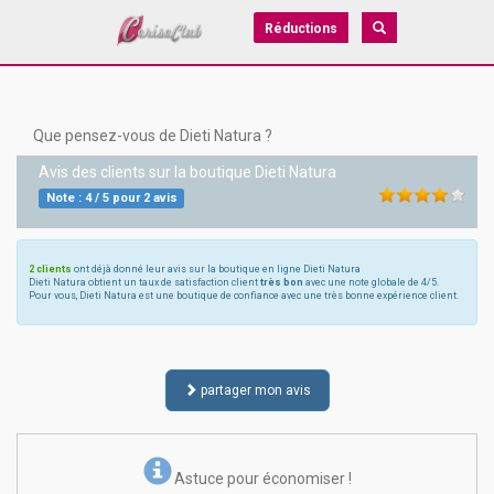
Réductions
Que pensez-vous de Dieti Natura ?
Avis des clients sur la boutique
Dieti Natura
Note :
4
/
5
pour
2
avis
2 clients
ont déjà donné leur avis sur la boutique en ligne Dieti Natura
Dieti Natura obtient un taux de satisfaction client
très bon
avec une note globale de 4/5.
Pour vous, Dieti Natura est une boutique de confiance avec une très bonne expérience client.
partager mon avis
Astuce pour économiser !