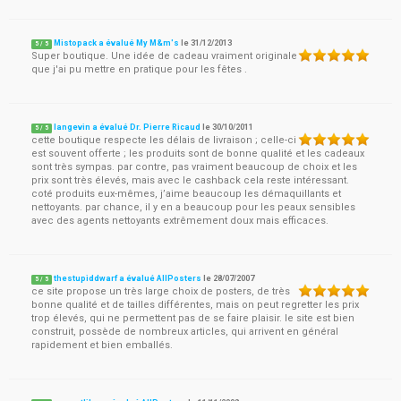
Mistopack a évalué My M&m's
le
31/12/2013
5
/
5
Super boutique. Une idée de cadeau vraiment originale
que j'ai pu mettre en pratique pour les fêtes .
langevin a évalué Dr. Pierre Ricaud
le
30/10/2011
5
/
5
cette boutique respecte les délais de livraison ; celle-ci
est souvent offerte ; les produits sont de bonne qualité et les cadeaux
sont très sympas. par contre, pas vraiment beaucoup de choix et les
prix sont très élevés, mais avec le cashback cela reste intéressant.
coté produits eux-mêmes, j’aime beaucoup les démaquillants et
nettoyants. par chance, il y en a beaucoup pour les peaux sensibles
avec des agents nettoyants extrêmement doux mais efficaces.
thestupiddwarf a évalué AllPosters
le
28/07/2007
5
/
5
ce site propose un très large choix de posters, de très
bonne qualité et de tailles différentes, mais on peut regretter les prix
trop élevés, qui ne permettent pas de se faire plaisir. le site est bien
construit, possède de nombreux articles, qui arrivent en général
rapidement et bien emballés.