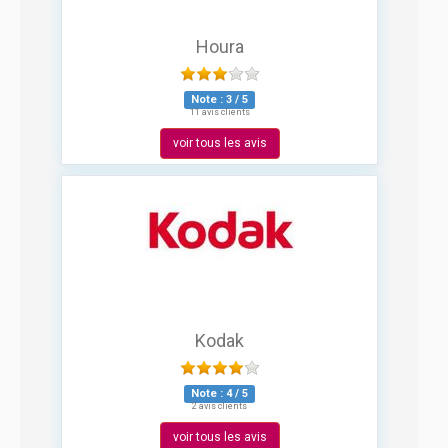
Houra
Note :
3
/
5
11 avis clients
voir tous les avis
Kodak
Note :
4
/
5
2 avis clients
voir tous les avis