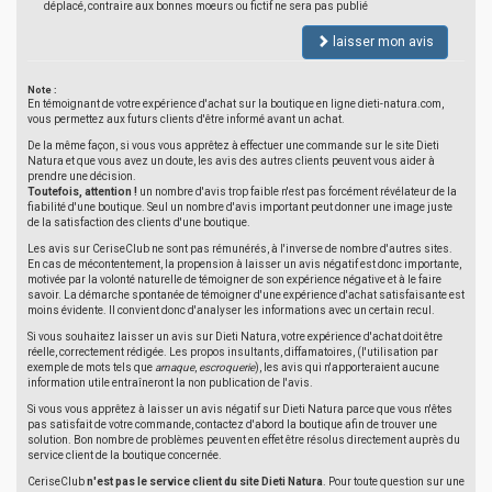
déplacé, contraire aux bonnes moeurs ou fictif ne sera pas publié
laisser mon avis
Note :
En témoignant de votre expérience d'achat sur la boutique en ligne dieti-natura.com,
vous permettez aux futurs clients d'être informé avant un achat.
De la même façon, si vous vous apprêtez à effectuer une commande sur le site Dieti
Natura et que vous avez un doute, les avis des autres clients peuvent vous aider à
prendre une décision.
Toutefois, attention !
un nombre d'avis trop faible n'est pas forcément révélateur de la
fiabilité d'une boutique. Seul un nombre d'avis important peut donner une image juste
de la satisfaction des clients d'une boutique.
Les avis sur CeriseClub ne sont pas rémunérés, à l'inverse de nombre d'autres sites.
En cas de mécontentement, la propension à laisser un avis négatif est donc importante,
motivée par la volonté naturelle de témoigner de son expérience négative et à le faire
savoir. La démarche spontanée de témoigner d'une expérience d'achat satisfaisante est
moins évidente. Il convient donc d'analyser les informations avec un certain recul.
Si vous souhaitez laisser un avis sur Dieti Natura, votre expérience d'achat doit être
réelle, correctement rédigée. Les propos insultants, diffamatoires, (l'utilisation par
exemple de mots tels que
arnaque
,
escroquerie
), les avis qui n'apporteraient aucune
information utile entraîneront la non publication de l'avis.
Si vous vous apprêtez à laisser un avis négatif sur Dieti Natura parce que vous n'êtes
pas satisfait de votre commande, contactez d'abord la boutique afin de trouver une
solution. Bon nombre de problèmes peuvent en effet être résolus directement auprès du
service client de la boutique concernée.
CeriseClub
n'est pas le service client du site Dieti Natura
. Pour toute question sur une