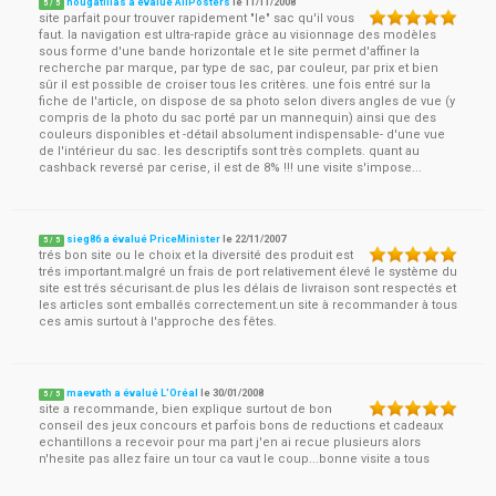
nougatlilas a évalué AllPosters
le
11/11/2008
5
/
5
site parfait pour trouver rapidement "le" sac qu'il vous
faut. la navigation est ultra-rapide gràce au visionnage des modèles
sous forme d'une bande horizontale et le site permet d'affiner la
recherche par marque, par type de sac, par couleur, par prix et bien
sûr il est possible de croiser tous les critères. une fois entré sur la
fiche de l'article, on dispose de sa photo selon divers angles de vue (y
compris de la photo du sac porté par un mannequin) ainsi que des
couleurs disponibles et -détail absolument indispensable- d'une vue
de l'intérieur du sac. les descriptifs sont très complets. quant au
cashback reversé par cerise, il est de 8% !!! une visite s'impose...
sieg86 a évalué PriceMinister
le
22/11/2007
5
/
5
trés bon site ou le choix et la diversité des produit est
trés important.malgré un frais de port relativement élevé le système du
site est trés sécurisant.de plus les délais de livraison sont respectés et
les articles sont emballés correctement.un site à recommander à tous
ces amis surtout à l'approche des fêtes.
maevath a évalué L'Oréal
le
30/01/2008
5
/
5
site a recommande, bien explique surtout de bon
conseil des jeux concours et parfois bons de reductions et cadeaux
echantillons a recevoir pour ma part j'en ai recue plusieurs alors
n'hesite pas allez faire un tour ca vaut le coup...bonne visite a tous