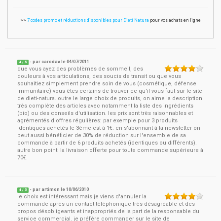
>>
7 codes promo et réductions disponibles pour Dieti Natura
pour vos achats en ligne
- par
carodav
le
04/07/2011
4
/ 5
que vous ayez des problèmes de sommeil, des
douleurs à vos articulations, des soucis de transit ou que vous
souhaitiez simplement prendre soin de vous (cosmétique, défense
immunitaire) vous êtes certains de trouver ce qu'il vous faut sur le site
de dieti-natura. outre le large choix de produits, on aime la description
très complète des articles avec notamment la liste des ingrédients
(bio) ou des conseils d'utilisation. les prix sont très raisonnables et
agrémentés d'offres régulières: par exemple pour 3 produits
identiques achetés le 3ème est à 1€. en s'abonnant à la newsletter on
peut aussi bénéficier de 30% de réduction sur l'ensemble de sa
commande à partir de 6 produits achetés (identiques ou différents).
autre bon point: la livraison offerte pour toute commande supérieure à
70€.
- par
artimon
le
10/06/2010
4
/ 5
le choix est intéressant mais je viens d'annuler la
commande après un contact téléphonique très désagréable et des
propos désobligeants et inappropriés de la part de la responsable du
service commercial. je préfère commander sur le site de