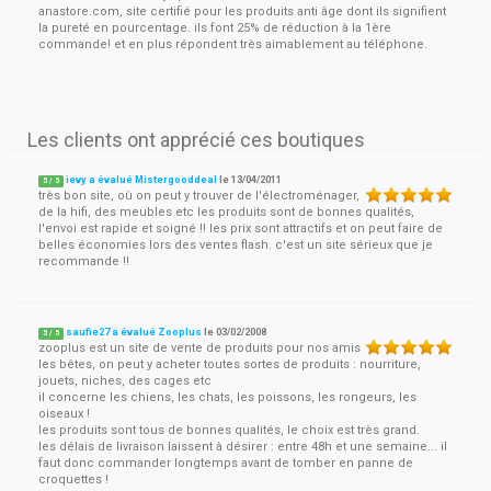
anastore.com, site certifié pour les produits anti âge dont ils signifient
la pureté en pourcentage. ils font 25% de réduction à la 1ère
commande! et en plus répondent très aimablement au téléphone.
Les clients ont apprécié ces boutiques
ievy a évalué Mistergooddeal
le
13/04/2011
5
/
5
très bon site, où on peut y trouver de l'électroménager,
de la hifi, des meubles etc les produits sont de bonnes qualités,
l'envoi est rapide et soigné !! les prix sont attractifs et on peut faire de
belles économies lors des ventes flash. c'est un site sérieux que je
recommande !!
saufie27 a évalué Zooplus
le
03/02/2008
5
/
5
zooplus est un site de vente de produits pour nos amis
les bêtes, on peut y acheter toutes sortes de produits : nourriture,
jouets, niches, des cages etc
il concerne les chiens, les chats, les poissons, les rongeurs, les
oiseaux !
les produits sont tous de bonnes qualités, le choix est très grand.
les délais de livraison laissent à désirer : entre 48h et une semaine... il
faut donc commander longtemps avant de tomber en panne de
croquettes !