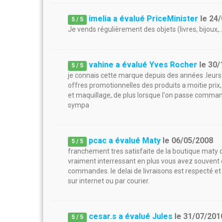
imelia a évalué PriceMinister
le
24/
5
/
5
Je vends régulièrement des objets (livres, bijoux,..
vahine a évalué Yves Rocher
le
30/
5
/
5
je connais cette marque depuis des années .leurs 
offres promotionnelles des produits a moitie prix
et maquillage,.de plus lorsque l'on passe comman
sympa
pcac a évalué Maty
le
06/05/2008
5
/
5
franchement tres satisfaite de la boutique maty qui
vraiment interressant en plus vous avez souvent
commandes. le delai de livraisons est respecté et 
sur internet ou par courier.
cesar.s a évalué Jules
le
31/07/201
5
/
5