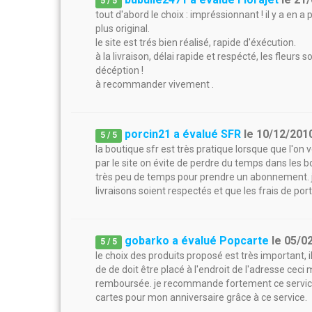
5
/
5
tout d'abord le choix : impréssionnant ! il y a en 
plus original.
le site est trés bien réalisé, rapide d'éxécution.
à la livraison, délai rapide et respécté, les fleurs
décéption !
à recommander vivement .
porcin21 a évalué SFR
le
10/12/201
5
/
5
la boutique sfr est très pratique lorsque que l'o
par le site on évite de perdre du temps dans les bo
très peu de temps pour prendre un abonnement. j'
livraisons soient respectés et que les frais de port s
gobarko a évalué Popcarte
le
05/0
5
/
5
le choix des produits proposé est très important, il
de de doit être placé à l'endroit de l'adresse cec
remboursée. je recommande fortement ce service 
cartes pour mon anniversaire grâce à ce service.