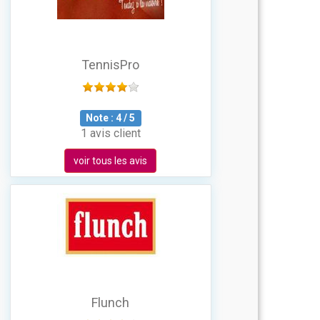
TennisPro
Note :
4
/
5
1 avis client
voir tous les avis
Flunch