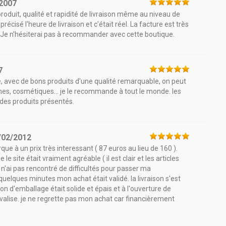
2007
roduit, qualité et rapidité de livraison même au niveau de
écisé l'heure de livraison et c'était réel. La facture est très
. Je n'hésiterai pas à recommander avec cette boutique.
7
te, avec de bons produits d'une qualité remarquable, on peut
mes, cosmétiques... je le recommande à tout le monde. les
é des produits présentés.
/02/2012
que à un prix très interessant ( 87 euros au lieu de 160 ).
e site était vraiment agréable ( il est clair et les articles
 n'ai pas rencontré de difficultés pour passer ma
 quelques minutes mon achat était validé. la livraison s'est
ton d'emballage était solide et épais et à l'ouverture de
a valise. je ne regrette pas mon achat car financièrement