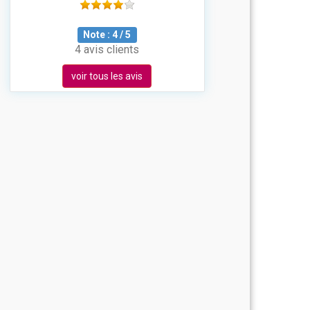
Note :
4
/
5
4 avis clients
voir tous les avis