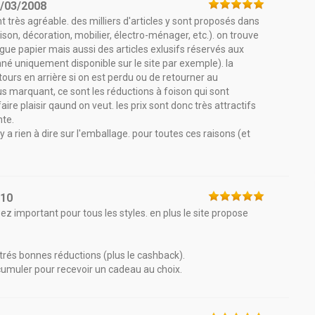
/03/2008
nt très agréable. des milliers d'articles y sont proposés dans
son, décoration, mobilier, électro-ménager, etc.). on trouve
ue papier mais aussi des articles exlusifs réservés aux
né uniquement disponible sur le site par exemple). la
retours en arrière si on est perdu ou de retourner au
us marquant, ce sont les réductions à foison qui sont
re plaisir qaund on veut. les prix sont donc très attractifs
nte.
 n'y a rien à dire sur l'emballage. pour toutes ces raisons (et
010
sez important pour tous les styles. en plus le site propose
e trés bonnes réductions (plus le cashback).
 cumuler pour recevoir un cadeau au choix.