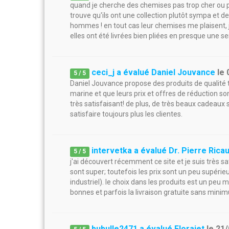
quand je cherche des chemises pas trop cher ou parf
trouve qu'ils ont une collection plutôt sympa et 
hommes ! en tout cas leur chemises me plaisent,
elles ont été livrées bien pliées en presque une s
ceci_j a évalué Daniel Jouvance
le
5
/
5
Daniel Jouvance propose des produits de qualité tr
marine et que leurs prix et offres de réduction son
très satisfaisant! de plus, de très beaux cadeau
satisfaire toujours plus les clientes.
intervetka a évalué Dr. Pierre Rica
5
/
5
j'ai découvert récemment ce site et je suis très sa
sont super; toutefois les prix sont un peu supér
industriel). le choix dans les produits est un peu
bonnes et parfois la livraison gratuite sans mini
bubulle2471 a évalué Florajet
le
21/