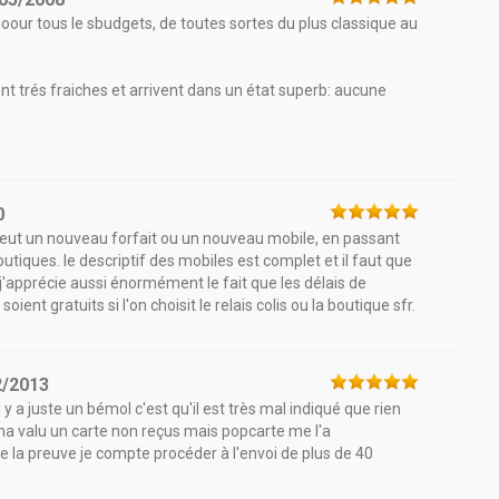
a poour tous le sbudgets, de toutes sortes du plus classique au
 sont trés fraiches et arrivent dans un état superb: aucune
0
n veut un nouveau forfait ou un nouveau mobile, en passant
utiques. le descriptif des mobiles est complet et il faut que
apprécie aussi énormément le fait que les délais de
oient gratuits si l'on choisit le relais colis ou la boutique sfr.
2/2013
 y a juste un bémol c'est qu'il est très mal indiqué que rien
i ma valu un carte non reçus mais popcarte me l'a
la preuve je compte procéder à l'envoi de plus de 40