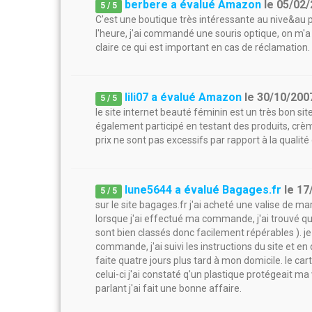
berbere a évalué Amazon
le
05/02/
5
/
5
C'est une boutique très intéressante au nive&au p
l'heure, j'ai commandé une souris optique, on m'a pr
claire ce qui est important en cas de réclamation
lili07 a évalué Amazon
le
30/10/200
5
/
5
le site internet beauté féminin est un très bon si
également participé en testant des produits, crè
prix ne sont pas excessifs par rapport à la qualit
lune5644 a évalué Bagages.fr
le
17
5
/
5
sur le site bagages.fr j'ai acheté une valise de mar
lorsque j'ai effectué ma commande, j'ai trouvé que l
sont bien classés donc facilement répérables ). je
commande, j'ai suivi les instructions du site et en
faite quatre jours plus tard à mon domicile. le car
celui-ci j'ai constaté q'un plastique protégeait m
parlant j'ai fait une bonne affaire.