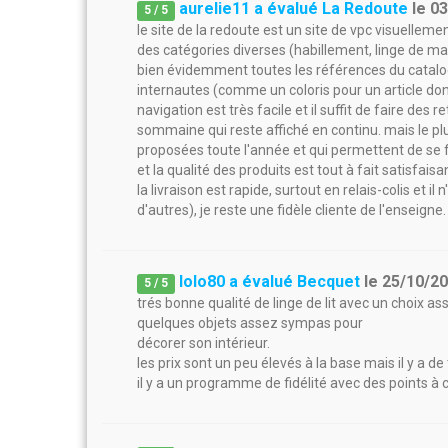
aurelie11 a évalué La Redoute
le
03
5
/
5
le site de la redoute est un site de vpc visuelleme
des catégories diverses (habillement, linge de mai
bien évidemment toutes les références du catalog
internautes (comme un coloris pour un article don
navigation est très facile et il suffit de faire des 
sommaine qui reste affiché en continu. mais le pl
proposées toute l'année et qui permettent de se fai
et la qualité des produits est tout à fait satisfaisa
la livraison est rapide, surtout en relais-colis et il
d'autres), je reste une fidèle cliente de l'enseigne.
lolo80 a évalué Becquet
le
25/10/2
5
/
5
trés bonne qualité de linge de lit avec un choix as
quelques objets assez sympas pour
décorer son intérieur.
les prix sont un peu élevés à la base mais il y a d
il y a un programme de fidélité avec des points à