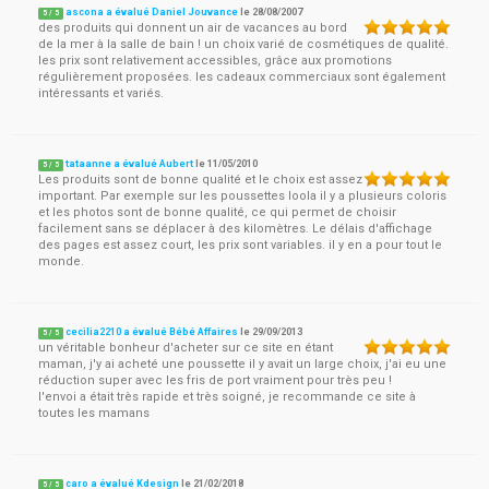
ascona a évalué Daniel Jouvance
le
28/08/2007
5
/
5
des produits qui donnent un air de vacances au bord
de la mer à la salle de bain ! un choix varié de cosmétiques de qualité.
les prix sont relativement accessibles, grâce aux promotions
régulièrement proposées. les cadeaux commerciaux sont également
intéressants et variés.
tataanne a évalué Aubert
le
11/05/2010
5
/
5
Les produits sont de bonne qualité et le choix est assez
important. Par exemple sur les poussettes loola il y a plusieurs coloris
et les photos sont de bonne qualité, ce qui permet de choisir
facilement sans se déplacer à des kilomètres. Le délais d'affichage
des pages est assez court, les prix sont variables. il y en a pour tout le
monde.
cecilia2210 a évalué Bébé Affaires
le
29/09/2013
5
/
5
un véritable bonheur d'acheter sur ce site en étant
maman, j'y ai acheté une poussette il y avait un large choix, j'ai eu une
réduction super avec les fris de port vraiment pour très peu !
l'envoi a était très rapide et très soigné, je recommande ce site à
toutes les mamans
caro a évalué Kdesign
le
21/02/2018
5
/
5