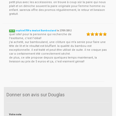
petit plus avec les accéssoires. on trouve à coup sûr la paire qui nous
plaît et on déniche souvent la paire originale pour femme homme ou
enfant. sarenza offre des promos régulièrement, le retour et livraison
gratuit.
sophie0709 a évalué Bambouland
le
27/01/2012
5
/
5
quel site! pour la personne qui recherche de
l'exotisme, c'est l'idéal!
j'ai acheté, sur bambouland, une clôture qui m'a servie pour faire une
tête de lit et le résultat est bluffant. la qualité du bambou est
exceptionnelle. il est traité et peut être utilisé de suite. il ne craque pas
car a certainement été correctement séché.
de plus, ce site propose depuis quelques temps maintenant, la
livraison au prix de 5 euros et ça, c'est vraiment génial!
Donner son avis sur Douglas
Votre note