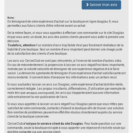
laisser mon avis
Note :
En témoignant de votre expérience d'achat sur la boutique en ligne douglas.fr, vous
permettez aux futurs clients d'être informé avant un achat.
De la même façon, si vous vous apprêtez à effectuer une commande sur le site Douglas
et que vous avez un doute, les avis des autres clients peuvent vous aider à prendre une
décision.
Toutefois, attention !
un nombre d'avis trop faible n'est pas forcément révélateur de la
fiabilité d'une boutique. Seul un nombre d'avis important peut donner une image juste
de la satisfaction des clients d'une boutique.
Les avis sur CeriseClub ne sont pas rémunérés, à l'inverse de nombre d'autres sites.
En cas de mécontentement, la propension à laisser un avis négatif est donc importante,
motivée par la volonté naturelle de témoigner de son expérience négative et à le faire
savoir. La démarche spontanée de témoigner d'une expérience d'achat satisfaisante est
moins évidente. Il convient donc d'analyser les informations avec un certain recul.
Si vous souhaitez laisser un avis sur Douglas, votre expérience d'achat doit être réelle,
correctement rédigée. Les propos insultants, diffamatoires, (l'utilisation par exemple de
mots tels que
arnaque
,
escroquerie
), les avis qui n'apporteraient aucune information
utile entraîneront la non publication de l'avis.
Si vous vous apprêtez à laisser un avis négatif sur Douglas parce que vous n'êtes pas
satisfait de votre commande, contactez d'abord la boutique afin de trouver une solution.
Bon nombre de problèmes peuvent en effet être résolus directement auprès du service
client de la boutique concernée.
CeriseClub
n'est pas le service client du site Douglas
. Pour toute question sur une
commande, seule la boutique est apte à vous apporter une réponse et c'est elle seule qui
doit être contactée via son service client.