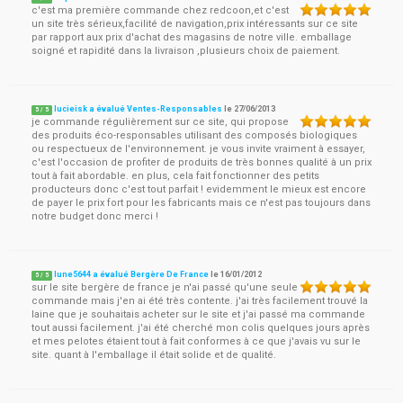
c'est ma première commande chez redcoon,et c'est
un site très sérieux,facilité de navigation,prix intéressants sur ce site
par rapport aux prix d'achat des magasins de notre ville. emballage
soigné et rapidité dans la livraison ,plusieurs choix de paiement.
lucieisk a évalué Ventes-Responsables
le
27/06/2013
5
/
5
je commande régulièrement sur ce site, qui propose
des produits éco-responsables utilisant des composés biologiques
ou respectueux de l'environnement. je vous invite vraiment à essayer,
c'est l'occasion de profiter de produits de très bonnes qualité à un prix
tout à fait abordable. en plus, cela fait fonctionner des petits
producteurs donc c'est tout parfait ! evidemment le mieux est encore
de payer le prix fort pour les fabricants mais ce n'est pas toujours dans
notre budget donc merci !
lune5644 a évalué Bergère De France
le
16/01/2012
5
/
5
sur le site bergère de france je n'ai passé qu'une seule
commande mais j'en ai été très contente. j'ai très facilement trouvé la
laine que je souhaitais acheter sur le site et j'ai passé ma commande
tout aussi facilement. j'ai été cherché mon colis quelques jours après
et mes pelotes étaient tout à fait conformes à ce que j'avais vu sur le
site. quant à l'emballage il était solide et de qualité.