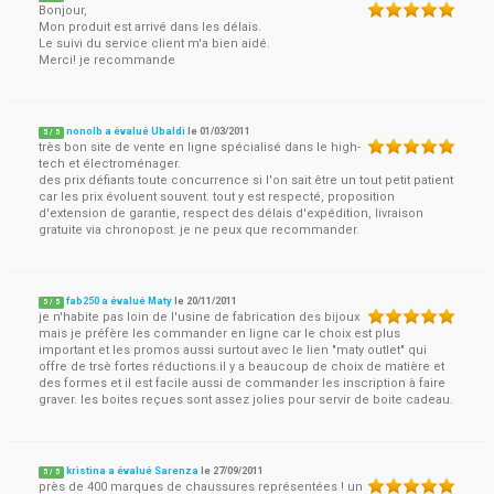
Bonjour,
Mon produit est arrivé dans les délais.
Le suivi du service client m'a bien aidé.
Merci! je recommande
nonolb a évalué Ubaldi
le
01/03/2011
5
/
5
très bon site de vente en ligne spécialisé dans le high-
tech et électroménager.
des prix défiants toute concurrence si l'on sait être un tout petit patient
car les prix évoluent souvent. tout y est respecté, proposition
d'extension de garantie, respect des délais d'expédition, livraison
gratuite via chronopost. je ne peux que recommander.
fab250 a évalué Maty
le
20/11/2011
5
/
5
je n'habite pas loin de l'usine de fabrication des bijoux
mais je préfère les commander en ligne car le choix est plus
important et les promos aussi surtout avec le lien "maty outlet" qui
offre de trsè fortes réductions.il y a beaucoup de choix de matière et
des formes et il est facile aussi de commander les inscription à faire
graver. les boites reçues sont assez jolies pour servir de boite cadeau.
kristina a évalué Sarenza
le
27/09/2011
5
/
5
près de 400 marques de chaussures représentées ! un