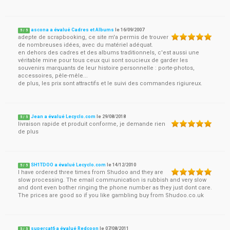
ascona a évalué Cadres et Albums
le
16/09/2007
5
/
5
adepte de scrapbooking, ce site m'a permis de trouver
de nombreuses idées, avec du matériel adéquat.
en dehors des cadres et des albums traditionnels, c'est aussi une
véritable mine pour tous ceux qui sont soucieux de garder les
souvenirs marquants de leur histoire personnelle : porte-photos,
accessoires, pêle-mêle...
de plus, les prix sont attractifs et le suivi des commandes rigiureux.
Jean a évalué Lecyclo.com
le
29/08/2018
5
/
5
livraison rapide et produit conforme, je demande rien
de plus
SH1TDOO a évalué Lecyclo.com
le
14/12/2010
5
/
5
I have ordered three times from Shudoo and they are
slow processing. The email communication is rubbish and very slow
and dont even bother ringing the phone number as they just dont care.
The prices are good so if you like gambling buy from Shudoo.co.uk
supercat6 a évalué Redcoon
le
07/08/2011
5
/
5