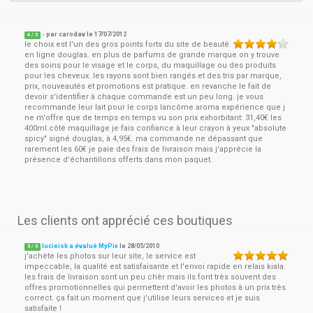
- par
carodav
le
17/07/2012
4
/ 5
le choix est l'un des gros points forts du site de beauté
en ligne douglas. en plus de parfums de grande marque on y trouve
des soins pour le visage et le corps, du maquillage ou des produits
pour les cheveux. les rayons sont bien rangés et des tris par marque,
prix, nouveautés et promotions est pratique. en revanche le fait de
devoir s'identifier à chaque commande est un peu long. je vous
recommande leur lait pour le corps lancôme aroma expérience que j
ne m'offre que de temps en temps vu son prix exhorbitant: 31,40€ les
400ml.côté maquillage je fais confiance à leur crayon à yeux "absolute
spicy" signé douglas, à 4,95€. ma commande ne dépassant que
rarement les 60€ je paie des frais de livraison mais j'apprécie la
présence d'échantillons offerts dans mon paquet.
Les clients ont apprécié ces boutiques
lucieisk a évalué MyPix
le
28/05/2010
5
/
5
j'achète les photos sur leur site, le service est
impeccable, la qualité est satisfaisante et l'envoi rapide en relais kiala.
les frais de livraison sont un peu chèr mais ils font très souvent des
offres promotionnelles qui permettent d'avoir les photos à un prix très
correct. ça fait un moment que j'utilise leurs services et je suis
satisfaite !