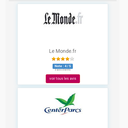
Le Monde.fr
Note :
4
/
5
3 avis clients
voir tous les avis