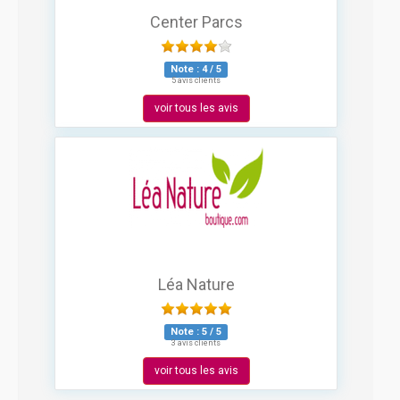
Center Parcs
Note :
4
/
5
5 avis clients
voir tous les avis
Léa Nature
Note :
5
/
5
3 avis clients
voir tous les avis