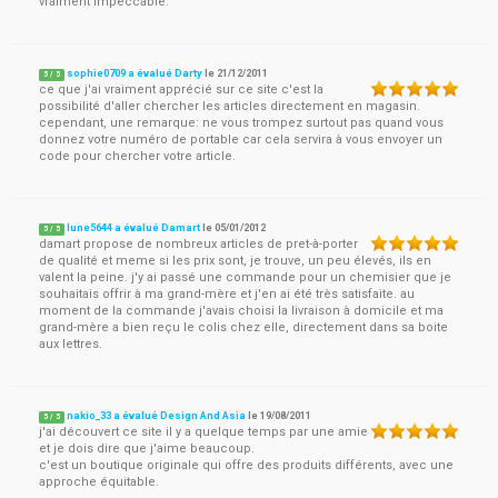
vraiment impeccable.
sophie0709 a évalué Darty
le
21/12/2011
5
/
5
ce que j'ai vraiment apprécié sur ce site c'est la
possibilité d'aller chercher les articles directement en magasin.
cependant, une remarque: ne vous trompez surtout pas quand vous
donnez votre numéro de portable car cela servira à vous envoyer un
code pour chercher votre article.
lune5644 a évalué Damart
le
05/01/2012
5
/
5
damart propose de nombreux articles de pret-à-porter
de qualité et meme si les prix sont, je trouve, un peu élevés, ils en
valent la peine. j'y ai passé une commande pour un chemisier que je
souhaitais offrir à ma grand-mère et j'en ai été très satisfaite. au
moment de la commande j'avais choisi la livraison à domicile et ma
grand-mère a bien reçu le colis chez elle, directement dans sa boite
aux lettres.
nakio_33 a évalué Design And Asia
le
19/08/2011
5
/
5
j'ai découvert ce site il y a quelque temps par une amie
et je dois dire que j'aime beaucoup.
c'est un boutique originale qui offre des produits différents, avec une
approche équitable.