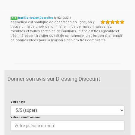
frgr59 a évalué Decoclico
le
02/10/2011
5
/
5
decoclico est boutique de décoration en ligne, on y
trouve un large choix de luminaire, linge de maison, vaisselles,
meubles et toutes sortes de décorations. le site est très agréable et
très intéressant à visiter du fait de sa richesse. un très bon site rempli
de bonnes idées pour la maison à des prix très compétitifs.
Donner son avis sur Dressing Discount
Votre note
Votre pseudo ou nom