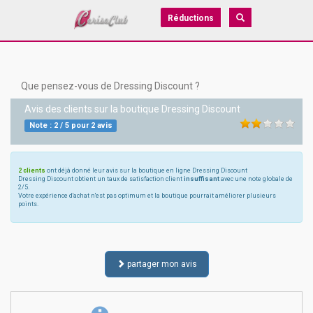
Réductions
Que pensez-vous de Dressing Discount ?
Avis des clients sur la boutique
Dressing Discount
Note :
2
/
5
pour
2
avis
2 clients
ont déjà donné leur avis sur la boutique en ligne Dressing Discount
Dressing Discount obtient un taux de satisfaction client
insuffisant
avec une note globale de
2/5.
Votre expérience d'achat n'est pas optimum et la boutique pourrait améliorer plusieurs
points.
partager mon avis