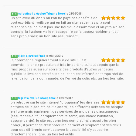
celestine1 a évalué TriganoStore
le
28/06/2011
5
/
5
un site avec du choix où l'on ne paye pas des frais de
port exorbitant : voilà ce qui en fait un site leader. les prix sont
raisonnables: ce n'est pas une boutique assommoir et on y trouve son
compte. la livraison via le messager fe se fait assez rapidement et
sans problèmes: un bon site assurément.
rjack a évalué Fnac
le
06/10/2012
5
/
5
je commande régulièrement sur ce site : il est
convivial, le choix produits est très important, surtout depuis que la
fnac propose aussi sur son site des produits d'autres vendeurs
qu'elle. la livraison est très rapide, et on est informé en temps réel de
la validation de la commande, de l'envoi du colis etc. un très bon site.
frgr59 a évalué Groupama
le
05/02/2012
5
/
5
on retrouve sur le site internet "groupama" les diverses
activités de la société. tout d'abord, les différents services de banque
en ligne mais également des services de mutuelles d'assurances
(assurances auto, complémentaire santé, assurance habitation,
assurance vie). le site est donc très complet mais aussi très bien
conçu, il permet de d'élaborer rapidement et simplement des devis
pour ces différents services avec la possibilité d'y souscrire
directement en ligne. un très bel outils.