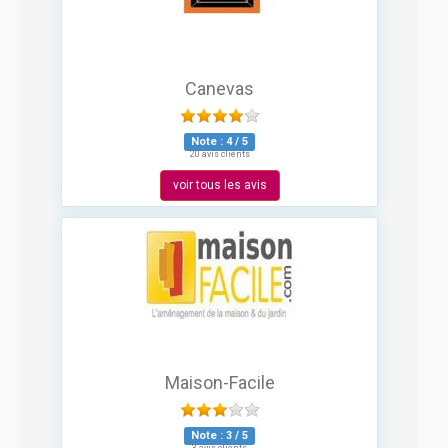
Canevas
Note :
4
/
5
20 avis clients
voir tous les avis
Maison-Facile
Note :
3
/
5