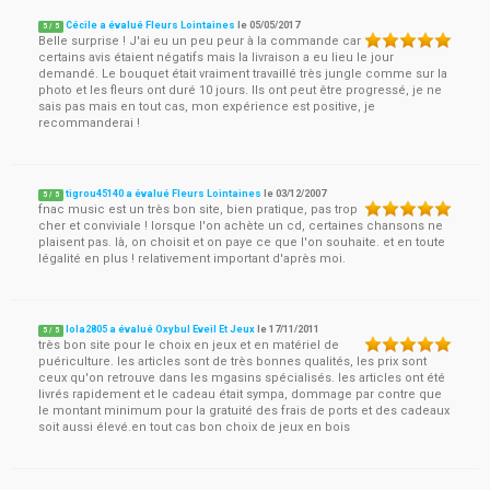
Cécile a évalué Fleurs Lointaines
le
05/05/2017
5
/
5
Belle surprise ! J'ai eu un peu peur à la commande car
certains avis étaient négatifs mais la livraison a eu lieu le jour
demandé. Le bouquet était vraiment travaillé très jungle comme sur la
photo et les fleurs ont duré 10 jours. Ils ont peut être progressé, je ne
sais pas mais en tout cas, mon expérience est positive, je
recommanderai !
tigrou45140 a évalué Fleurs Lointaines
le
03/12/2007
5
/
5
fnac music est un très bon site, bien pratique, pas trop
cher et conviviale ! lorsque l'on achète un cd, certaines chansons ne
plaisent pas. là, on choisit et on paye ce que l'on souhaite. et en toute
légalité en plus ! relativement important d'après moi.
lola2805 a évalué Oxybul Eveil Et Jeux
le
17/11/2011
5
/
5
très bon site pour le choix en jeux et en matériel de
puériculture. les articles sont de très bonnes qualités, les prix sont
ceux qu'on retrouve dans les mgasins spécialisés. les articles ont été
livrés rapidement et le cadeau était sympa, dommage par contre que
le montant minimum pour la gratuité des frais de ports et des cadeaux
soit aussi élevé.en tout cas bon choix de jeux en bois