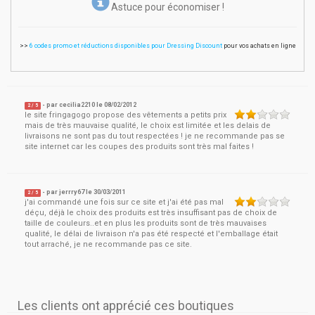
Astuce pour économiser !
>>
6 codes promo et réductions disponibles pour Dressing Discount
pour vos achats en ligne
- par
cecilia2210
le
08/02/2012
2
/ 5
le site fringagogo propose des vêtements a petits prix
mais de très mauvaise qualité, le choix est limitée et les delais de
livraisons ne sont pas du tout respectées ! je ne recommande pas se
site internet car les coupes des produits sont très mal faites !
- par
jerrry67
le
30/03/2011
2
/ 5
j'ai commandé une fois sur ce site et j'ai été pas mal
déçu, déjà le choix des produits est très insuffisant pas de choix de
taille de couleurs..et en plus les produits sont de très mauvaises
qualité, le délai de livraison n'a pas été respecté et l'emballage était
tout arraché, je ne recommande pas ce site.
Les clients ont apprécié ces boutiques