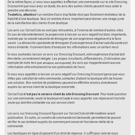
De la même façon, si vous vous apprêtez à effectuer une commande sur le site Dressing
Discount et que vous avez un doute, les avis des autres clients peuvent vous aider à
prendre une décision.
Toutefois, attention !
un nombre d'avis trop faible n'est pas forcément révélateur de la
fiabilité d'une boutique. Seul un nombre d'avis important peut donner une image juste
de la satisfaction des clients d'une boutique.
Les avis sur CeriseClub ne sont pas rémunérés, à l'inverse de nombre d'autres sites.
En cas de mécontentement, la propension à laisser un avis négatif est donc importante,
motivée par la volonté naturelle de témoigner de son expérience négative et à le faire
savoir. La démarche spontanée de témoigner d'une expérience d'achat satisfaisante est
moins évidente. Il convient donc d'analyser les informations avec un certain recul.
Si vous souhaitez laisser un avis sur Dressing Discount, votre expérience d'achat doit
être réelle, correctement rédigée. Les propos insultants, diffamatoires, (l'utilisation par
exemple de mots tels que
arnaque
,
escroquerie
), les avis qui n'apporteraient aucune
information utile entraîneront la non publication de l'avis.
Si vous vous apprêtez à laisser un avis négatif sur Dressing Discount parce que vous
n'êtes pas satisfait de votre commande, contactez d'abord la boutique afin de trouver
une solution. Bon nombre de problèmes peuvent en effet être résolus directement
auprès du service client de la boutique concernée.
CeriseClub
n'est pas le service client du site Dressing Discount
. Pour toute question
sur une commande, seule la boutique est apte à vous apporter une réponse et c'est elle
seule qui doit être contactée via son service client.
Les avis sur Dressing Discount figurant sur CeriseClub ont été modérés avant
publication. En outre, un numéro de commande est demandé, permettant de pouvoir
vérifier le cas échéant auprès du commerçant concerné l'existence réelle de la
commande.
Les boutiques en ligne disposent d'un droit de réponse. Il suffit pour cela de nous