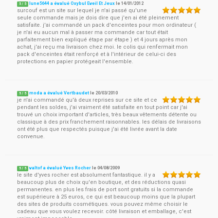
lune5644 a évalué Oxybul Eveil Et Jeux
le
14/01/2012
5
/
5
surcouf est un site sur lequel je n'ai passé qu'une
seule commande mais je dois dire que j'en ai été pleinement
satisfaite. j'ai commandé un pack d'enceintes pour mon ordinateur (
je n'ai eu aucun mal à passer ma commande car tout était
parfaitement bien expliqué étape par étape ) et 4 jours après mon
achat, j'ai reçu ma livraison chez moi. le colis qui renfermait mon
pack d'enceintes était renforçé et à l'intérieur de celui-ci des
protections en papier protégeait l'ensemble.
moda a évalué Vertbaudet
le
20/03/2010
5
/
5
je n'ai commandé qu'à deux reprises sur ce site et ce
pendant les soldes, j'ai vraiment été satisfaite en tout point car j'ai
trouvé un choix important d'articles, très beaux vêtements détente ou
classique à des prix franchement raisonnables. les délais de livraisons
ont été plus que respectés puisque j'ai été livrée avant la date
convenue.
valtof a évalué Yves Rocher
le
04/08/2009
5
/
5
le site d'yves rocher est absolument fantastique. il y a
beaucoup plus de choix qu'en boutique, et des réductions quasi
permanentes. en plus les frais de port sont gratuits si la commande
est supérieure à 25 euros, ce qui est beaucoup moins que la plupart
des sites de produits cosmétiques. vous pouvez même choisir le
cadeau que vous voulez recevoir. côté livraison et emballage, c'est