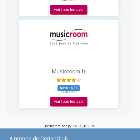
3 avis clients
voir tous les avis
Musicroom.fr
Note :
4
/
5
1 avis client
voir tous les avis
Dernière mise à jour le
07/08/2026
A propos de CeriseClub