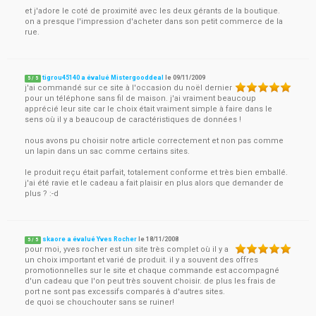
et j'adore le coté de proximité avec les deux gérants de la boutique.
on a presque l'impression d'acheter dans son petit commerce de la
rue.
tigrou45140 a évalué Mistergooddeal
le
09/11/2009
5
/
5
j'ai commandé sur ce site à l'occasion du noël dernier
pour un téléphone sans fil de maison. j'ai vraiment beaucoup
apprécié leur site car le choix était vraiment simple à faire dans le
sens où il y a beaucoup de caractéristiques de données !
nous avons pu choisir notre article correctement et non pas comme
un lapin dans un sac comme certains sites.
le produit reçu était parfait, totalement conforme et très bien emballé.
j'ai été ravie et le cadeau a fait plaisir en plus alors que demander de
plus ? :-d
skaore a évalué Yves Rocher
le
18/11/2008
5
/
5
pour moi, yves rocher est un site très complet où il y a
un choix important et varié de produit. il y a souvent des offres
promotionnelles sur le site et chaque commande est accompagné
d'un cadeau que l'on peut très souvent choisir. de plus les frais de
port ne sont pas excessifs comparés à d'autres sites.
de quoi se chouchouter sans se ruiner!