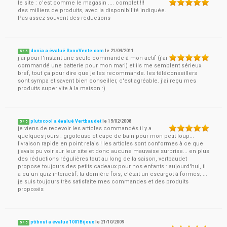
le site : c'est comme le magasin .... complet !!!
des milliers de produits, avec la disponibilité indiquée.
Pas assez souvent des réductions
donia a évalué SonoVente.com
le
21/04/2011
5
/
5
j'ai pour l'instant une seule commande à mon actif (j'ai
commandé une batterie pour mon mari) et ils me semblent sérieux.
bref, tout ça pour dire que je les recommande. les téléconseillers
sont sympa et savent bien conseiller, c'est agréable. j'ai reçu mes
produits super vite à la maison :)
plutocool a évalué Vertbaudet
le
15/02/2008
5
/
5
je viens de recevoir les articles commandés il y a
quelques jours : gigoteuse et cape de bain pour mon petit loup...
livraison rapide en point relais ! les articles sont conformes à ce que
j'avais pu voir sur leur site et donc aucune mauvaise surprise... en plus
des réductions régulières tout au long de la saison, vertbaudet
propose toujours des petits cadeaux pour nos enfants : aujourd'hui, il
a eu un quiz interactif; la dernière fois, c'était un escargot à formes; ...
je suis toujours très satisfaite mes commandes et des produits
proposés
ptibout a évalué 1001Bijoux
le
21/10/2009
5
/
5