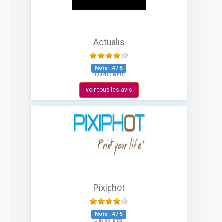
Actualis
Note :
4
/
5
10 avis clients
voir tous les avis
Pixiphot
Note :
4
/
5
3 avis clients