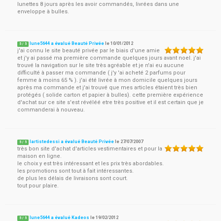
lunettes 8 jours après les avoir commandés, livrées dans une
enveloppe à bulles.
lune5644 a évalué Beauté Privée
le
10/01/2012
5
/
5
j'ai connu le site beauté privée par le biais d'une amie
et j'y ai passé ma première commande quelques jours avant noel. j'ai
trouvé la navigation sur le site très agréable et je n'ai eu aucune
difficulté à passer ma commande ( j'y 'ai acheté 2 parfums pour
femme à moins 65 % ). j'ai été livrée à mon domicile quelques jours
après ma commande et j'ai trouvé que mes articles étaient très bien
protégés ( solide carton et papier à bulles). cette première expérience
d'achat sur ce site s'est révéléé etre très positive et il est certain que je
commanderai à nouveau.
lartistedessi a évalué Beauté Privée
le
27/07/2007
5
/
5
très bon site d'achat d'articles vestimentaires et pour la
maison en ligne.
le choix y est très intéressant et les prix très abordables.
les promotions sont tout à fait intéressantes.
de plus les délais de livraisons sont court.
tout pour plaire.
lune5644 a évalué Kadeos
le
19/02/2012
5
/
5