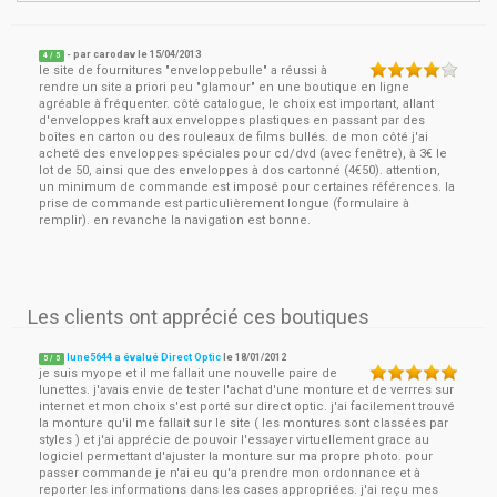
- par
carodav
le
15/04/2013
4
/ 5
le site de fournitures "enveloppebulle" a réussi à
rendre un site a priori peu "glamour" en une boutique en ligne
agréable à fréquenter. côté catalogue, le choix est important, allant
d'enveloppes kraft aux enveloppes plastiques en passant par des
boîtes en carton ou des rouleaux de films bullés. de mon côté j'ai
acheté des enveloppes spéciales pour cd/dvd (avec fenêtre), à 3€ le
lot de 50, ainsi que des enveloppes à dos cartonné (4€50). attention,
un minimum de commande est imposé pour certaines références. la
prise de commande est particulièrement longue (formulaire à
remplir). en revanche la navigation est bonne.
Les clients ont apprécié ces boutiques
lune5644 a évalué Direct Optic
le
18/01/2012
5
/
5
je suis myope et il me fallait une nouvelle paire de
lunettes. j'avais envie de tester l'achat d'une monture et de verrres sur
internet et mon choix s'est porté sur direct optic. j'ai facilement trouvé
la monture qu'il me fallait sur le site ( les montures sont classées par
styles ) et j'ai apprécie de pouvoir l'essayer virtuellement grace au
logiciel permettant d'ajuster la monture sur ma propre photo. pour
passer commande je n'ai eu qu'a prendre mon ordonnance et à
reporter les informations dans les cases appropriées. j'ai reçu mes