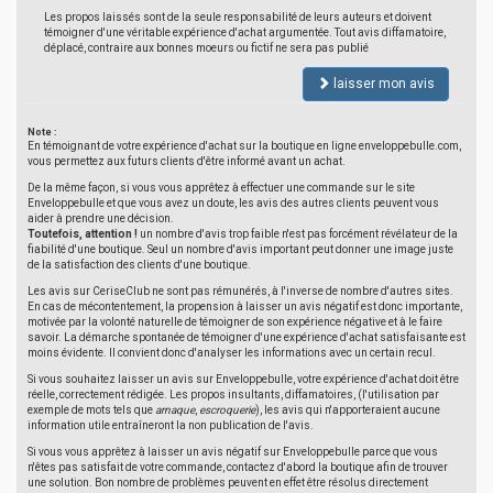
Les propos laissés sont de la seule responsabilité de leurs auteurs et doivent
témoigner d'une véritable expérience d'achat argumentée. Tout avis diffamatoire,
déplacé, contraire aux bonnes moeurs ou fictif ne sera pas publié
laisser mon avis
Note :
En témoignant de votre expérience d'achat sur la boutique en ligne enveloppebulle.com,
vous permettez aux futurs clients d'être informé avant un achat.
De la même façon, si vous vous apprêtez à effectuer une commande sur le site
Enveloppebulle et que vous avez un doute, les avis des autres clients peuvent vous
aider à prendre une décision.
Toutefois, attention !
un nombre d'avis trop faible n'est pas forcément révélateur de la
fiabilité d'une boutique. Seul un nombre d'avis important peut donner une image juste
de la satisfaction des clients d'une boutique.
Les avis sur CeriseClub ne sont pas rémunérés, à l'inverse de nombre d'autres sites.
En cas de mécontentement, la propension à laisser un avis négatif est donc importante,
motivée par la volonté naturelle de témoigner de son expérience négative et à le faire
savoir. La démarche spontanée de témoigner d'une expérience d'achat satisfaisante est
moins évidente. Il convient donc d'analyser les informations avec un certain recul.
Si vous souhaitez laisser un avis sur Enveloppebulle, votre expérience d'achat doit être
réelle, correctement rédigée. Les propos insultants, diffamatoires, (l'utilisation par
exemple de mots tels que
arnaque
,
escroquerie
), les avis qui n'apporteraient aucune
information utile entraîneront la non publication de l'avis.
Si vous vous apprêtez à laisser un avis négatif sur Enveloppebulle parce que vous
n'êtes pas satisfait de votre commande, contactez d'abord la boutique afin de trouver
une solution. Bon nombre de problèmes peuvent en effet être résolus directement