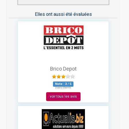
Elles ont aussi été évaluées
Brico Depot
Note :
3
/
5
3 avis clients
voir tous les avis