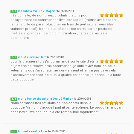
meonho a évalué Vistaprint
le
21/04/2011
5
/
5
très bon site, de nombreux produits gratuits pour
essayer avant de commander. livraison rapide (même avec option
lente, inutile de payer plus cher en frais de port sauf si vous êtes
vraiment pressé). bonne qualité des : tee-shirts, cartes postales
(petites et grandes), carton d'information , cartes de visites et
calendriers.
didi54 a évalué Etam
le
25/10/2008
5
/
5
pour la premiere fois j'ai commandé sur le site d'etam
et je viens de recevoir ma commande. je suis ravie! tous les sous
vetements que j'ai acheté me conviennent et je n'ai pas payé cela
excessivement cher. de plus la qualité est bonne. je conseille a toute
cette boutique.
marie france chevalier a évalué Mathon
le
27/01/2014
5
/
5
Nous sommes très satisfaits de nos achats dans la
boutique Mathon. L'accueil parfait par téléphone. Le produit manquant
dans notre livraison, nous a été remboursé rapidement
lolonut a évalué Fnac
le
25/08/2006
5
/
5