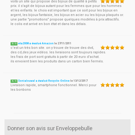
voilà un site qui propose des bijoux de qualité à petits
prix. il s'agit de bijoux autant pour les femmes que pour les hommes
et les enfants. le choix est important que ce soit pour les bijoux en
argent, les bijoux fantaisie, les bijoux en acier ou les bijoux plaqués or.
une partie "promotions" propose quelques modèles à prix attractifs.
le colis est arrivé en bon état et dans les délais.
eta2008 a évalué Amazon
le
27/11/2011
5
/
5
c'est un très bon site. on y trouve de trouve des dvd,
des cd,des jeux vidéos. les livraisons sont toujours rapides.
les frais de port sont gratuits à partir de 20 euro d'achat.
ils envoient bien les produits dans un carton bien fermés.
Sonialouval a évalué Recycle-Online
le
13/12/2017
5
/
5
Livraison rapide, smartphone fonctionnel. Merci pour
les bonbons
Donner son avis sur Enveloppebulle