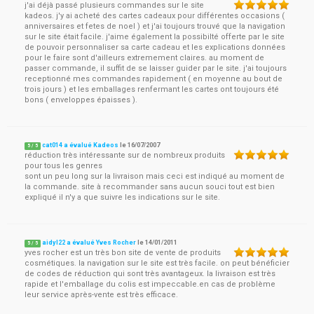
j'ai déjà passé plusieurs commandes sur le site
kadeos. j'y ai acheté des cartes cadeaux pour différentes occasions (
anniversaires et fetes de noel ) et j'ai toujours trouvé que la navigation
sur le site était facile. j'aime également la possibilté offerte par le site
de pouvoir personnaliser sa carte cadeau et les explications données
pour le faire sont d'ailleurs extremement claires. au moment de
passer commande, il suffit de se laisser guider par le site. j'ai toujours
receptionné mes commandes rapidement ( en moyenne au bout de
trois jours ) et les emballages renfermant les cartes ont toujours été
bons ( enveloppes épaisses ).
cat014 a évalué Kadeos
le
16/07/2007
5
/
5
réduction très intéressante sur de nombreux produits
pour tous les genres
sont un peu long sur la livraison mais ceci est indiqué au moment de
la commande. site à recommander sans aucun souci tout est bien
expliqué il n'y a que suivre les indications sur le site.
aidyl22 a évalué Yves Rocher
le
14/01/2011
5
/
5
yves rocher est un très bon site de vente de produits
cosmétiques. la navigation sur le site est très facile. on peut bénéficier
de codes de réduction qui sont très avantageux. la livraison est très
rapide et l'emballage du colis est impeccable.en cas de problème
leur service après-vente est très efficace.