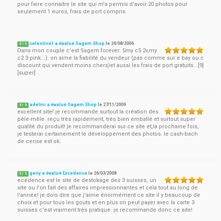
pour faire connaitre le site qui m'a permis d'avoir 20 photos pour
seulement 1 euros, frais de port compris.
celestine1 a évalué Sagem Shop
le
24/08/2006
5
/
5
Dans mon couple c'est Sagem forever: 5my c5 2v,my
c2 3 pink...): on aime la fiabilité du vendeur (pas comme sur e bay ou c
discount qui vendent moins chers)et aussi les frais de port gratuits...[9]
[super]
adelmi a évalué Sagem Shop
le
27/11/2009
5
/
5
excellent site! je recommande surtout la création des
pêle-mêle. reçu très rapidement, très bien emballé et surtout super
qualité du produit! je recommanderai sur ce site et,la prochaine fois,
je testerai certainement le développement des photos. le cash-bach
de cerise est ok.
geny a évalué Excedence
le
26/03/2008
5
/
5
ecédence est le site de destokage des 3 suisses, un
site ou l'on fait des affaires impressionnantes et cela tout au long de
l'année! je dois dire que j'aime énormément ce site il y beaucoup de
choix et pour tous les gouts et en plus on peut payer avec la carte 3
suisses c'est vraiment très pratique. je recommande donc ce site!