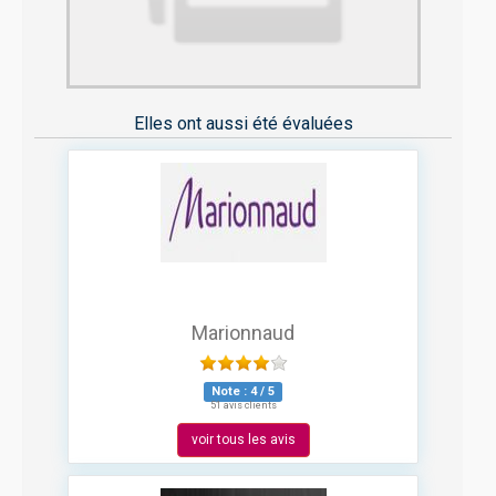
Elles ont aussi été évaluées
Marionnaud
Note :
4
/
5
51 avis clients
voir tous les avis