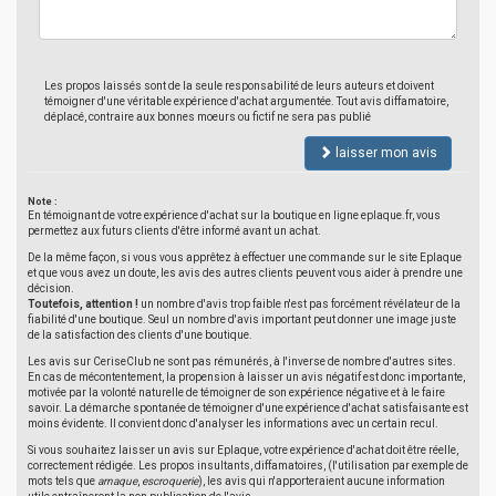
Les propos laissés sont de la seule responsabilité de leurs auteurs et doivent
témoigner d'une véritable expérience d'achat argumentée. Tout avis diffamatoire,
déplacé, contraire aux bonnes moeurs ou fictif ne sera pas publié
laisser mon avis
Note :
En témoignant de votre expérience d'achat sur la boutique en ligne eplaque.fr, vous
permettez aux futurs clients d'être informé avant un achat.
De la même façon, si vous vous apprêtez à effectuer une commande sur le site Eplaque
et que vous avez un doute, les avis des autres clients peuvent vous aider à prendre une
décision.
Toutefois, attention !
un nombre d'avis trop faible n'est pas forcément révélateur de la
fiabilité d'une boutique. Seul un nombre d'avis important peut donner une image juste
de la satisfaction des clients d'une boutique.
Les avis sur CeriseClub ne sont pas rémunérés, à l'inverse de nombre d'autres sites.
En cas de mécontentement, la propension à laisser un avis négatif est donc importante,
motivée par la volonté naturelle de témoigner de son expérience négative et à le faire
savoir. La démarche spontanée de témoigner d'une expérience d'achat satisfaisante est
moins évidente. Il convient donc d'analyser les informations avec un certain recul.
Si vous souhaitez laisser un avis sur Eplaque, votre expérience d'achat doit être réelle,
correctement rédigée. Les propos insultants, diffamatoires, (l'utilisation par exemple de
mots tels que
arnaque
,
escroquerie
), les avis qui n'apporteraient aucune information