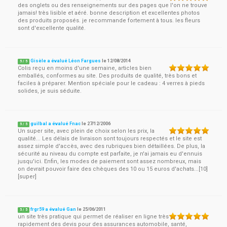
des onglets ou des renseignements sur des pages que l'on ne trouve
jamais! très lisible et aéré. bonne description et excellentes photos
des produits proposés. je recommande fortement à tous. les fleurs
sont d'excellente qualité.
Gisèle a évalué Léon Fargues
le
12/08/2014
5
/
5
Colis reçu en moins d'une semaine, articles bien
emballés, conformes au site. Des produits de qualité, très bons et
faciles à préparer. Mention spéciale pour le cadeau : 4 verres à pieds
solides, je suis séduite.
guilbal a évalué Fnac
le
27/12/2006
5
/
5
Un super site, avec plein de choix selon les prix, la
qualité... Les délais de livraison sont toujours respectés et le site est
assez simple d'accès, avec des rubriques bien détaillées. De plus, la
sécurité au niveau du compte est parfaite, je n'ai jamais eu d'ennuis
jusqu'ici. Enfin, les modes de paiement sont assez nombreux, mais
on devrait pouvoir faire des chèques des 10 ou 15 euros d'achats...[10]
[super]
frgr59 a évalué Gan
le
25/06/2011
5
/
5
un site très pratique qui permet de réaliser en ligne très
rapidement des devis pour des assurances automobile, santé,