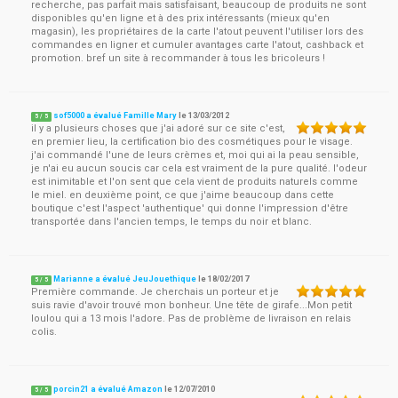
recherche, pas parfait mais satisfaisant, beaucoup de produits ne sont
disponibles qu'en ligne et à des prix intéressants (mieux qu'en
magasin), les propriétaires de la carte l'atout peuvent l'utiliser lors des
commandes en ligner et cumuler avantages carte l'atout, cashback et
promotion. bref un site à recommander à tous les bricoleurs !
sof5000 a évalué Famille Mary
le
13/03/2012
5
/
5
il y a plusieurs choses que j'ai adoré sur ce site c'est,
en premier lieu, la certification bio des cosmétiques pour le visage.
j'ai commandé l'une de leurs crèmes et, moi qui ai la peau sensible,
je n'ai eu aucun soucis car cela est vraiment de la pure qualité. l'odeur
est inimitable et l'on sent que cela vient de produits naturels comme
le miel. en deuxième point, ce que j'aime beaucoup dans cette
boutique c'est l'aspect 'authentique' qui donne l'impression d'être
transportée dans l'ancien temps, le temps du noir et blanc.
Marianne a évalué JeuJouethique
le
18/02/2017
5
/
5
Première commande. Je cherchais un porteur et je
suis ravie d'avoir trouvé mon bonheur. Une tête de girafe...Mon petit
loulou qui a 13 mois l'adore. Pas de problème de livraison en relais
colis.
porcin21 a évalué Amazon
le
12/07/2010
5
/
5