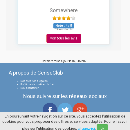
Somewhere
Note :
4
/
5
19 avis clients
voir tous les avis
Dernière mise à jour le
07/08/2026
A propos de CeriseClub
Nos Mentions légales
Politique de confidentialité
Nous contacter
Nous suivre sur les réseaux sociaux
En poursuivant votre navigation sur ce site, vous acceptez l'utilisation de
cookies pour vous proposer des offres et services adaptés. Pour en savoir
Tous droits réservés
La Cerise Bleue 2006 / 2026
plus sur l'utilisation des cookies,
cliquez-ici
.
ok