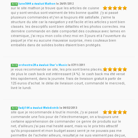
lune5644 a évalué Mathon
le
26/01/2012
5
/
5
sur le site mathon je trouve que les articles de cuisne
qui y sont vendus sont vraiment de très bonne qualité. j'y ai passé
plusieurs commandes et j'en ai toujours été satisfaite. j'aime la
structure du site car la navigation y est facile et les articles y sont bien
classés. les descrptifs sont bien détaillés et les photos correctes. ma
dernière commande en date comportait des couteaux avec lames en
céramique, j'ai reçu mon colis chez moi en 3 jours et à l'ouverture du
paquet je n'ai eu aucune mauvaise surprise, mes couteaux bien
emballés dans de solides boites étaient bien protégés.
orchestre28 a évalué Star's Music
le
07/11/2011
5
/
5
je vous recommande se site, les prix sont biens placés,
de plus le cash back est intérressant (4 %). le cash back ma été versé
très rapidement, dans la journée. frais de livraison gratuit à partir de
125 euros d'achat. le délai de livraison court, commandé le mercredi,
livré le lundi.
fadji164 a évalué Webdistrib
le
04/02/2013
5
/
5
site que je recommande à tout le monde, j'y ai passé
commande une fois pour de l'electromenager, on a toujours une
certaine apprehension de commander ce genre de produits sur le
net, d'ailleurs j'ai pas mal hesité avant, mais vu le prix très attractif
qu'ils proposaient et mon budget assez serré je ne pouvais pas me
permettre de l'acheter ailleurs, resultat je ne suis vraiment pas deçue,