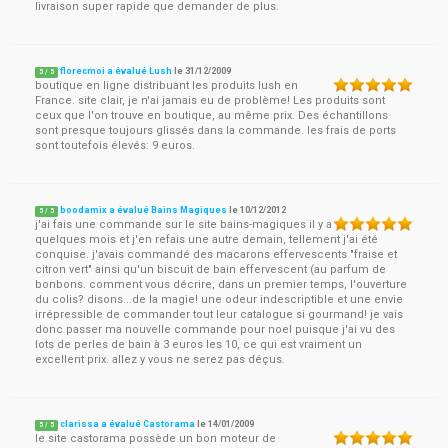
livraison super rapide que demander de plus.
florecmoi a évalué Lush
le
31/12/2009
5
/
5
boutique en ligne distribuant les produits lush en
France. site clair, je n'ai jamais eu de problème! Les produits sont
ceux que l'on trouve en boutique, au même prix. Des échantillons
sont presque toujours glissés dans la commande. les frais de ports
sont toutefois élevés: 9 euros.
boodamix a évalué Bains Magiques
le
10/12/2012
5
/
5
j'ai fais une commande sur le site bains-magiques il y a
quelques mois et j'en refais une autre demain, tellement j'ai été
conquise. j'avais commandé des macarons effervescents "fraise et
citron vert" ainsi qu'un biscuit de bain effervescent (au parfum de
bonbons. comment vous décrire, dans un premier temps, l'ouverture
du colis? disons...de la magie! une odeur indescriptible et une envie
irrépressible de commander tout leur catalogue si gourmand! je vais
donc passer ma nouvelle commande pour noel puisque j'ai vu des
lots de perles de bain à 3 euros les 10, ce qui est vraiment un
excellent prix. allez y vous ne serez pas déçus.
clarissa a évalué Castorama
le
14/01/2009
5
/
5
le site castorama possède un bon moteur de