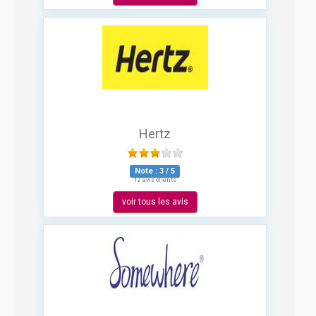
Hertz
Note :
3
/
5
12 avis clients
voir tous les avis