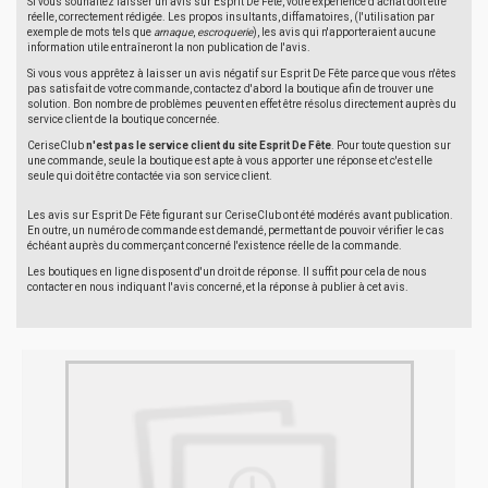
Si vous souhaitez laisser un avis sur Esprit De Fête, votre expérience d'achat doit être
réelle, correctement rédigée. Les propos insultants, diffamatoires, (l'utilisation par
exemple de mots tels que
arnaque
,
escroquerie
), les avis qui n'apporteraient aucune
information utile entraîneront la non publication de l'avis.
Si vous vous apprêtez à laisser un avis négatif sur Esprit De Fête parce que vous n'êtes
pas satisfait de votre commande, contactez d'abord la boutique afin de trouver une
solution. Bon nombre de problèmes peuvent en effet être résolus directement auprès du
service client de la boutique concernée.
CeriseClub
n'est pas le service client du site Esprit De Fête
. Pour toute question sur
une commande, seule la boutique est apte à vous apporter une réponse et c'est elle
seule qui doit être contactée via son service client.
Les avis sur Esprit De Fête figurant sur CeriseClub ont été modérés avant publication.
En outre, un numéro de commande est demandé, permettant de pouvoir vérifier le cas
échéant auprès du commerçant concerné l'existence réelle de la commande.
Les boutiques en ligne disposent d'un droit de réponse. Il suffit pour cela de nous
contacter en nous indiquant l'avis concerné, et la réponse à publier à cet avis.