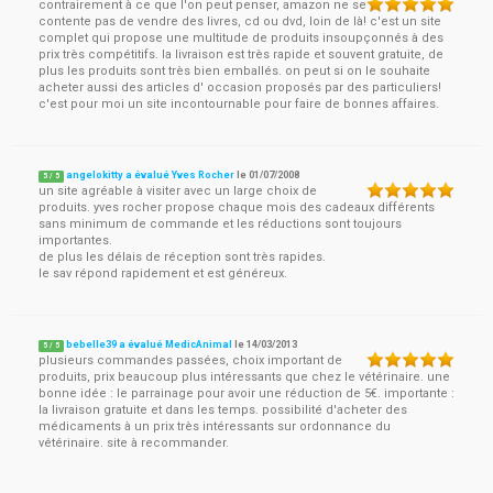
contrairement à ce que l'on peut penser, amazon ne se
contente pas de vendre des livres, cd ou dvd, loin de là! c'est un site
complet qui propose une multitude de produits insoupçonnés à des
prix très compétitifs. la livraison est très rapide et souvent gratuite, de
plus les produits sont très bien emballés. on peut si on le souhaite
acheter aussi des articles d' occasion proposés par des particuliers!
c'est pour moi un site incontournable pour faire de bonnes affaires.
angelokitty a évalué Yves Rocher
le
01/07/2008
5
/
5
un site agréable à visiter avec un large choix de
produits. yves rocher propose chaque mois des cadeaux différents
sans minimum de commande et les réductions sont toujours
importantes.
de plus les délais de réception sont très rapides.
le sav répond rapidement et est généreux.
bebelle39 a évalué MedicAnimal
le
14/03/2013
5
/
5
plusieurs commandes passées, choix important de
produits, prix beaucoup plus intéressants que chez le vétérinaire. une
bonne idée : le parrainage pour avoir une réduction de 5€. importante :
la livraison gratuite et dans les temps. possibilité d'acheter des
médicaments à un prix très intéressants sur ordonnance du
vétérinaire. site à recommander.