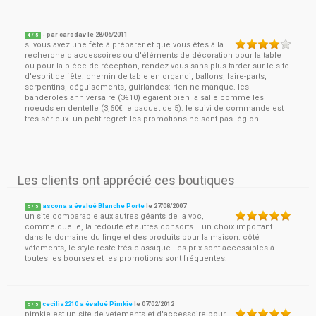
- par
carodav
le
28/06/2011
4
/ 5
si vous avez une fête à préparer et que vous êtes à la
recherche d'accessoires ou d'éléments de décoration pour la table
ou pour la pièce de réception, rendez-vous sans plus tarder sur le site
d'esprit de fête. chemin de table en organdi, ballons, faire-parts,
serpentins, déguisements, guirlandes: rien ne manque. les
banderoles anniversaire (3€10) égaient bien la salle comme les
noeuds en dentelle (3,60€ le paquet de 5). le suivi de commande est
très sérieux. un petit regret: les promotions ne sont pas légion!!
Les clients ont apprécié ces boutiques
ascona a évalué Blanche Porte
le
27/08/2007
5
/
5
un site comparable aux autres géants de la vpc,
comme quelle, la redoute et autres consorts... un choix important
dans le domaine du linge et des produits pour la maison. côté
vêtements, le style reste très classique. les prix sont accessibles à
toutes les bourses et les promotions sont fréquentes.
cecilia2210 a évalué Pimkie
le
07/02/2012
5
/
5
pimkie est un site de vetements et d'accessoire pour