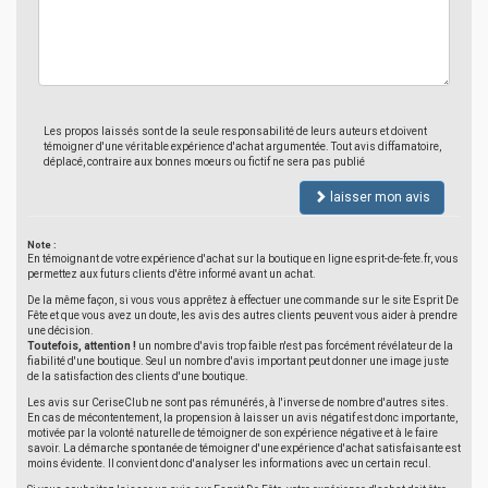
Les propos laissés sont de la seule responsabilité de leurs auteurs et doivent
témoigner d'une véritable expérience d'achat argumentée. Tout avis diffamatoire,
déplacé, contraire aux bonnes moeurs ou fictif ne sera pas publié
laisser mon avis
Note :
En témoignant de votre expérience d'achat sur la boutique en ligne esprit-de-fete.fr, vous
permettez aux futurs clients d'être informé avant un achat.
De la même façon, si vous vous apprêtez à effectuer une commande sur le site Esprit De
Fête et que vous avez un doute, les avis des autres clients peuvent vous aider à prendre
une décision.
Toutefois, attention !
un nombre d'avis trop faible n'est pas forcément révélateur de la
fiabilité d'une boutique. Seul un nombre d'avis important peut donner une image juste
de la satisfaction des clients d'une boutique.
Les avis sur CeriseClub ne sont pas rémunérés, à l'inverse de nombre d'autres sites.
En cas de mécontentement, la propension à laisser un avis négatif est donc importante,
motivée par la volonté naturelle de témoigner de son expérience négative et à le faire
savoir. La démarche spontanée de témoigner d'une expérience d'achat satisfaisante est
moins évidente. Il convient donc d'analyser les informations avec un certain recul.