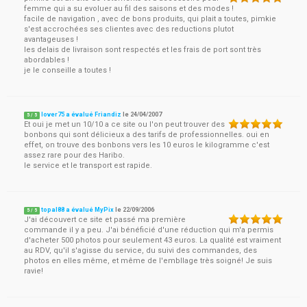
femme qui a su evoluer au fil des saisons et des modes !
facile de navigation , avec de bons produits, qui plait a toutes, pimkie
s'est accrochées ses clientes avec des reductions plutot
avantageuses !
les delais de livraison sont respectés et les frais de port sont très
abordables !
je le conseille a toutes !
lover75 a évalué Friandiz
le
24/04/2007
5
/
5
Et oui je met un 10/10 a ce site ou l'on peut trouver des
bonbons qui sont délicieux a des tarifs de professionnelles. oui en
effet, on trouve des bonbons vers les 10 euros le kilogramme c'est
assez rare pour des Haribo.
le service et le transport est rapide.
topal88 a évalué MyPix
le
22/09/2006
5
/
5
J'ai découvert ce site et passé ma première
commande il y a peu. J'ai bénéficié d'une réduction qui m'a permis
d'acheter 500 photos pour seulement 43 euros. La qualité est vraiment
au RDV, qu'il s'agisse du service, du suivi des commandes, des
photos en elles même, et même de l'embllage très soigné! Je suis
ravie!