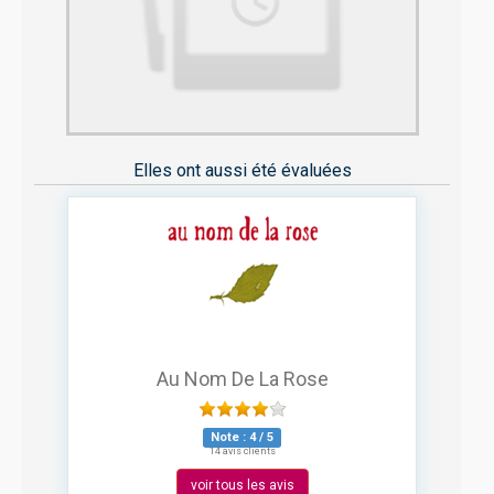
Elles ont aussi été évaluées
Au Nom De La Rose
Note :
4
/
5
14 avis clients
voir tous les avis