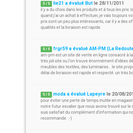
lie21 a évalué But
le
28/11/2011
5
/
5
il y a du choix dans les produits et à tous les prix. 
quand j'ai un achat à effectuer, je vais toujours vo
prix sont un peu plus intéressants, car il y a des 
qualités et la livraison est rapide.
frgr59 a évalué AM-PM (La Redout
5
/
5
am-pm est un site de vente en ligne consacré à la 
très joli site ou l'on trouve énormément d'idées 
meubles des textiles, des luminaires... le site pr
délai de livraison est rapide et respecté. un très bo
moda a évalué Lapeyre
le
20/08/20
5
/
5
pour éviter une perte de temps inutile en magasi
notre futur escalier que nous avons trouvé sur le s
suis satisfait du complément d'information qui no
recommande. :-)