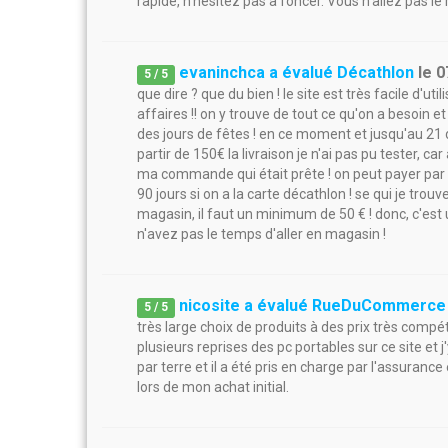
rapide, n'hésitez pas à foncer. Vous n'allez pas le 
evaninchca a évalué Décathlon
le
0
5
/
5
que dire ? que du bien ! le site est très facile d'u
affaires !! on y trouve de tout ce qu'on a besoin e
des jours de fêtes ! en ce moment et jusqu'au 21 
partir de 150€ la livraison je n'ai pas pu tester, c
ma commande qui était prête ! on peut payer par c
90 jours si on a la carte décathlon ! se qui je trouv
magasin, il faut un minimum de 50 € ! donc, c'est u
n'avez pas le temps d'aller en magasin !
nicosite a évalué RueDuCommerce
5
/
5
très large choix de produits à des prix très compétit
plusieurs reprises des pc portables sur ce site et
par terre et il a été pris en charge par l'assurance
lors de mon achat initial.