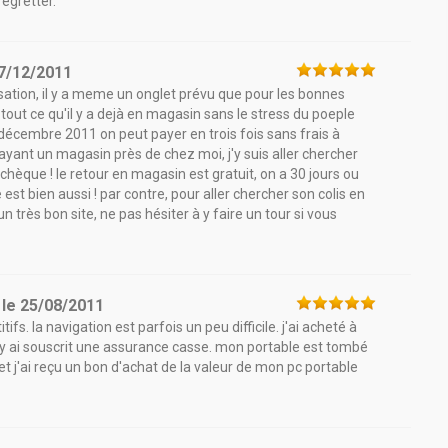
regretter.
7/12/2011
tilisation, il y a meme un onglet prévu que pour les bonnes
t tout ce qu'il y a dejà en magasin sans le stress du poeple
décembre 2011 on peut payer en trois fois sans frais à
ar ayant un magasin près de chez moi, j'y suis aller chercher
hèque ! le retour en magasin est gratuit, on a 30 jours ou
e est bien aussi ! par contre, pour aller chercher son colis en
n très bon site, ne pas hésiter à y faire un tour si vous
le
25/08/2011
ifs. la navigation est parfois un peu difficile. j'ai acheté à
 j'y ai souscrit une assurance casse. mon portable est tombé
 et j'ai reçu un bon d'achat de la valeur de mon pc portable