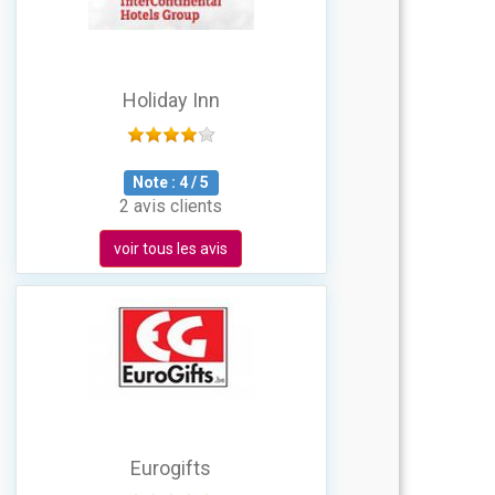
Holiday Inn
Note :
4
/
5
2 avis clients
voir tous les avis
Eurogifts