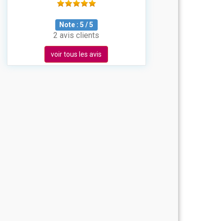
Note :
5
/
5
2 avis clients
voir tous les avis