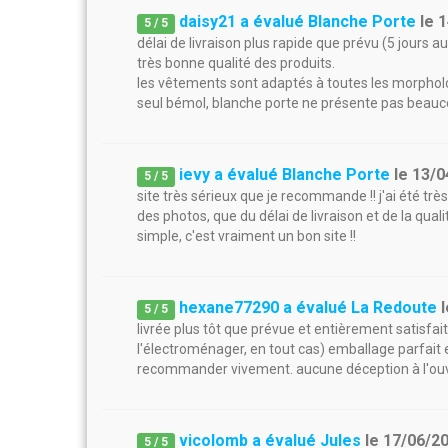
daisy21 a évalué Blanche Porte
le
1
5
/
5
délai de livraison plus rapide que prévu (5 jours au 
très bonne qualité des produits.
les vêtements sont adaptés à toutes les morphol
seul bémol, blanche porte ne présente pas bea
ievy a évalué Blanche Porte
le
13/0
5
/
5
site très sérieux que je recommande !! j'ai été tr
des photos, que du délai de livraison et de la qua
simple, c'est vraiment un bon site !!
hexane77290 a évalué La Redoute
5
/
5
livrée plus tôt que prévue et entièrement satisfaite
l'électroménager, en tout cas) emballage parfait e
recommander vivement. aucune déception à l'ouv
vicolomb a évalué Jules
le
17/06/2
5
/
5