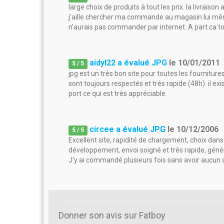
large choix de produits à tout les prix. la livraison 
j'aille chercher ma commande au magasin lui mêm
n'aurais pas commander par internet. A part ca t
aidyl22 a évalué JPG
le
10/01/2011
5
/
5
jpg est un très bon site pour toutes les fourniture
sont toujours respectés et très rapide (48h). il ex
port ce qui est très appréciable.
circee a évalué JPG
le
10/12/2006
5
/
5
Excellent site, rapidité de chargement, choix dan
développement, envoi soigné et très rapide, généra
J'y ai commandé plusieurs fois sans avoir aucun 
Donner son avis sur Fatboy