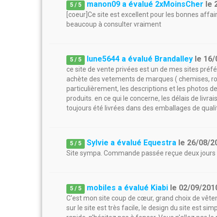
manon09 a évalué 2xMoinsCher
le
5
/
5
[coeur]Ce site est excellent pour les bonnes affai
beaucoup à consulter vraiment
lune5644 a évalué Brandalley
le
16/
5
/
5
ce site de vente privées est un de mes sites préfér
achète des vetements de marques ( chemises, rob
particulièrement, les descriptions et les photos d
produits. en ce qui le concerne, les délais de li
toujours été livrées dans des emballages de quali
Sylvie a évalué Equestra
le
26/08/2
5
/
5
Site sympa. Commande passée reçue deux jours a
mobiles a évalué Kiabi
le
02/09/201
5
/
5
C'est mon site coup de cœur, grand choix de vêtem
sur le site est très facile, le design du site est s