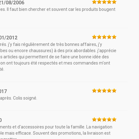
21/08/2006
res. Il faut bien chercher et souvent car les produits bougent
01/2012
és. j'y fais régulièrement de très bonnes affaires, j'y
es ou encore chaussures) à des prix abordables. j'apprécie
es articles qui permettent de se faire une bonne idée des
vraison ont toujours été respectés et mes commandes m'ont
té.
017
près. Colis soigné.
0
ents et d'accessoires pour toute la famille. La navigation
imple mais efficace. Souvent des promotions, la livraison est