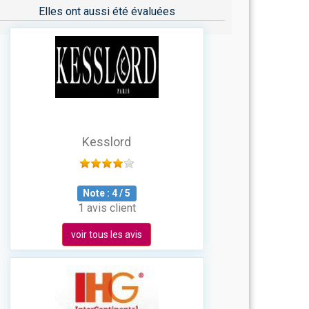
Elles ont aussi été évaluées
Kesslord
Note :
4
/
5
1 avis client
voir tous les avis