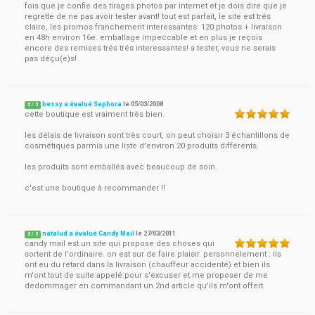
fois que je confie des tirages photos par internet et je dois dire que je
regrette de ne pas avoir tester avant! tout est parfait, le site est trés
claire, les promos franchement interessantes: 120 photos + livraison
en 48h environ 16e. emballage impeccable et en plus je reçois
encore des remises trés trés interessantes! a tester, vous ne serais
pas déçu(e)s!
bessy a évalué Sephora
le
05/03/2008
5
/
5
cette boutique est vraiment très bien.
les délais de livraison sont très court, on peut choisir 3 échantillons de
cosmétiques parmis une liste d'environ 20 produits différents.
les produits sont emballés avec beaucoup de soin.
c'est une boutique à recommander !!
natalud a évalué Candy Mail
le
27/03/2011
5
/
5
candy mail est un site qui propose des choses qui
sortent de l'ordinaire. on est sur de faire plaisir. personnelement : ils
ont eu du retard dans la livraison (chauffeur accidenté) et bien ils
m'ont tout de suite appelé pour s'excuser et me proposer de me
dedommager en commandant un 2nd article qu'ils m'ont offert.