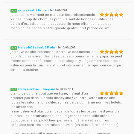
geny a évalué Bernard
le
18/03/2008
5
/
5
je conseille vraiment ce site pour les professionnels, il
y a beaucoup de choix, les produits sont de bonnes qualités, les
délais d'expédition sont respectés. ils nous offrent en plus des
magnifiques cadeaux et de grande qualité. bref j'adore ce site !
braisedu02 a évalué Mathon
le
12/04/2007
5
/
5
je trouve ce site intéressant, on trouve des ustensiles
pour la cuisine avec des idées cadeaux pour maman et papa. on peut
même demander à recevoir un catalogue, y'a également des trucs et
astuices pour la cuisine enfin bref site vraiment sympa pour ceux qui
aiment la cuisine.
zcrew a évalué Disneyland
le
03/03/2011
5
/
5
bien plus qu'une boutique en ligne, il s'agit d'un
premier pas dans l'univers disneyland ! vous trouverez sur ce site
toutes les informations utiles sur les parcs du même nom, les hôtels,
les attractions...
la navigation est plus qu'efficace : de toutes les pages il est possible
d'initier une commande (quand un géant de cette taille crée une
boutique, elle est plutôt bien pensée en général) et les offres
spéciales sont très bien mises en avant (en plus d'être alléchantes).
le seul point négatif à mon avis : j'aimerais y aller plus souvent !