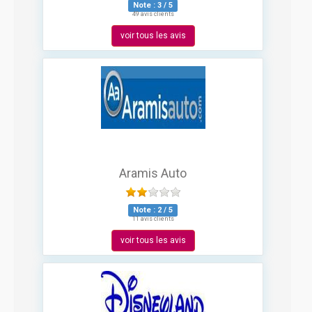
Note :
3
/
5
49 avis clients
voir tous les avis
Aramis Auto
Note :
2
/
5
11 avis clients
voir tous les avis