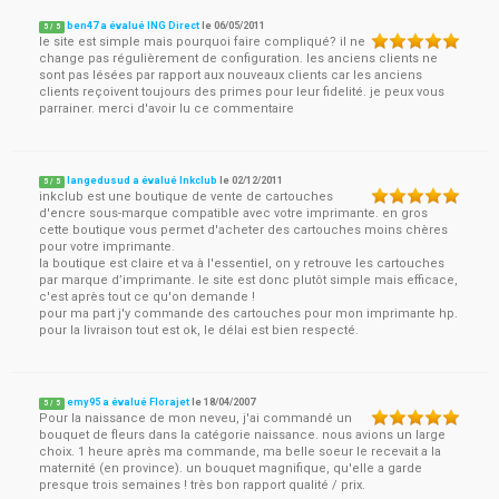
ben47 a évalué ING Direct
le
06/05/2011
5
/
5
le site est simple mais pourquoi faire compliqué? il ne
change pas régulièrement de configuration. les anciens clients ne
sont pas lésées par rapport aux nouveaux clients car les anciens
clients reçoivent toujours des primes pour leur fidelité. je peux vous
parrainer. merci d'avoir lu ce commentaire
langedusud a évalué Inkclub
le
02/12/2011
5
/
5
inkclub est une boutique de vente de cartouches
d'encre sous-marque compatible avec votre imprimante. en gros
cette boutique vous permet d'acheter des cartouches moins chères
pour votre imprimante.
la boutique est claire et va à l'essentiel, on y retrouve les cartouches
par marque d’imprimante. le site est donc plutôt simple mais efficace,
c'est après tout ce qu'on demande !
pour ma part j'y commande des cartouches pour mon imprimante hp.
pour la livraison tout est ok, le délai est bien respecté.
emy95 a évalué Florajet
le
18/04/2007
5
/
5
Pour la naissance de mon neveu, j'ai commandé un
bouquet de fleurs dans la catégorie naissance. nous avions un large
choix. 1 heure après ma commande, ma belle soeur le recevait a la
maternité (en province). un bouquet magnifique, qu'elle a garde
presque trois semaines ! très bon rapport qualité / prix.