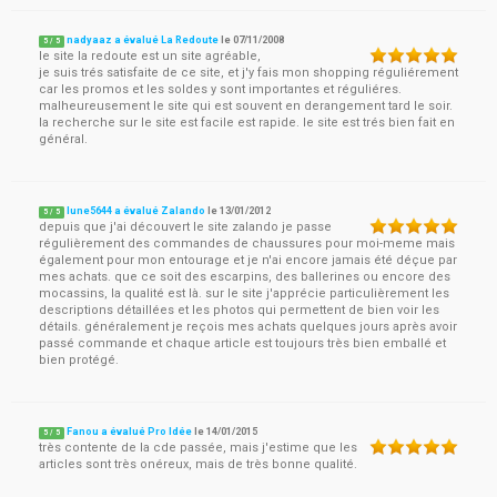
nadyaaz a évalué La Redoute
le
07/11/2008
5
/
5
le site la redoute est un site agréable,
je suis trés satisfaite de ce site, et j'y fais mon shopping réguliérement
car les promos et les soldes y sont importantes et réguliéres.
malheureusement le site qui est souvent en derangement tard le soir.
la recherche sur le site est facile est rapide. le site est trés bien fait en
général.
lune5644 a évalué Zalando
le
13/01/2012
5
/
5
depuis que j'ai découvert le site zalando je passe
régulièrement des commandes de chaussures pour moi-meme mais
également pour mon entourage et je n'ai encore jamais été déçue par
mes achats. que ce soit des escarpins, des ballerines ou encore des
mocassins, la qualité est là. sur le site j'apprécie particulièrement les
descriptions détaillées et les photos qui permettent de bien voir les
détails. généralement je reçois mes achats quelques jours après avoir
passé commande et chaque article est toujours très bien emballé et
bien protégé.
Fanou a évalué Pro Idée
le
14/01/2015
5
/
5
très contente de la cde passée, mais j'estime que les
articles sont très onéreux, mais de très bonne qualité.