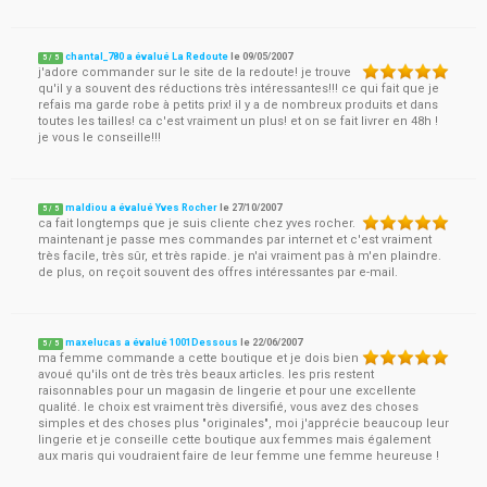
chantal_780 a évalué La Redoute
le
09/05/2007
5
/
5
j'adore commander sur le site de la redoute! je trouve
qu'il y a souvent des réductions très intéressantes!!! ce qui fait que je
refais ma garde robe à petits prix! il y a de nombreux produits et dans
toutes les tailles! ca c'est vraiment un plus! et on se fait livrer en 48h !
je vous le conseille!!!
maldiou a évalué Yves Rocher
le
27/10/2007
5
/
5
ca fait longtemps que je suis cliente chez yves rocher.
maintenant je passe mes commandes par internet et c'est vraiment
très facile, très sûr, et très rapide. je n'ai vraiment pas à m'en plaindre.
de plus, on reçoit souvent des offres intéressantes par e-mail.
maxelucas a évalué 1001Dessous
le
22/06/2007
5
/
5
ma femme commande a cette boutique et je dois bien
avoué qu'ils ont de très très beaux articles. les pris restent
raisonnables pour un magasin de lingerie et pour une excellente
qualité. le choix est vraiment très diversifié, vous avez des choses
simples et des choses plus "originales", moi j'apprécie beaucoup leur
lingerie et je conseille cette boutique aux femmes mais également
aux maris qui voudraient faire de leur femme une femme heureuse !