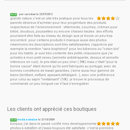
- par
carodav
le
22/07/2012
4
/ 5
grandir nature c'est un site très pratique pour tous les
parents désireux d'acheter pour leur progéniture des produits
respectueux de l'environnement : vêtements, couches, crèmes pour
bébé, doudous, poussettes ou encore chaises hautes. des efforts
pourraient être faits au niveau du design que je trouve un peu trop
encombré. pour certains produits il manque aussi des photos.
néanmoins les descriptions sont très satisfaisantes: j'apprécie par
exemple la mention "sans bisphénol" pour les biberons ou "coton bio"
pour les habits. je suis très contente des petits chaussons que j'ai
achetés à mon petit neveu (semelle antidérapante, dessus et semelle
intérieure en cuir). le prix était un peu cher ( 39€) mais c'était "pour la
bonne cause" étant donné qu'ils sont fabriqués au portugal, avec de
bonnes conditions de travail garanties. j'aime aussi leur gamme de
bains (tonifiant, vivifiant, apaisant,défatigant...), avec une préférence
pour celui au sapin "revitalisant" (10€). je trouve le processus de
commande un peu longuet car il faut s'enregistrer.
Les clients ont apprécié ces boutiques
moda a évalué
le
21/10/2009
5
/
5
bonjour, j'ai dans le passé confié mes developpements
photos a extrafilm et j'avais toujours été satisfaite. c'est la première