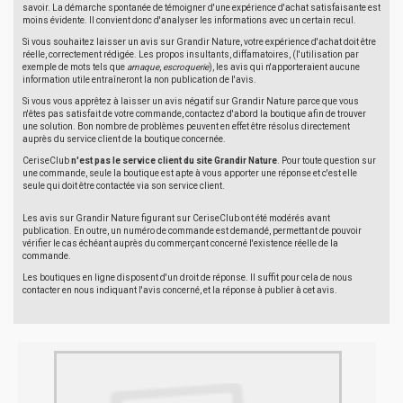
savoir. La démarche spontanée de témoigner d'une expérience d'achat satisfaisante est
moins évidente. Il convient donc d'analyser les informations avec un certain recul.
Si vous souhaitez laisser un avis sur Grandir Nature, votre expérience d'achat doit être
réelle, correctement rédigée. Les propos insultants, diffamatoires, (l'utilisation par
exemple de mots tels que
arnaque
,
escroquerie
), les avis qui n'apporteraient aucune
information utile entraîneront la non publication de l'avis.
Si vous vous apprêtez à laisser un avis négatif sur Grandir Nature parce que vous
n'êtes pas satisfait de votre commande, contactez d'abord la boutique afin de trouver
une solution. Bon nombre de problèmes peuvent en effet être résolus directement
auprès du service client de la boutique concernée.
CeriseClub
n'est pas le service client du site Grandir Nature
. Pour toute question sur
une commande, seule la boutique est apte à vous apporter une réponse et c'est elle
seule qui doit être contactée via son service client.
Les avis sur Grandir Nature figurant sur CeriseClub ont été modérés avant
publication. En outre, un numéro de commande est demandé, permettant de pouvoir
vérifier le cas échéant auprès du commerçant concerné l'existence réelle de la
commande.
Les boutiques en ligne disposent d'un droit de réponse. Il suffit pour cela de nous
contacter en nous indiquant l'avis concerné, et la réponse à publier à cet avis.