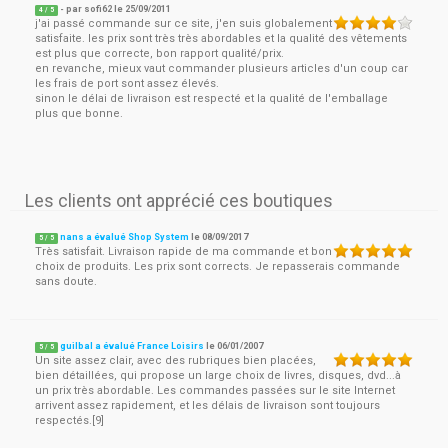
- par
sofi62
le
25/09/2011
4
/ 5
j'ai passé commande sur ce site, j'en suis globalement
satisfaite. les prix sont très très abordables et la qualité des vêtements
est plus que correcte, bon rapport qualité/prix.
en revanche, mieux vaut commander plusieurs articles d'un coup car
les frais de port sont assez élevés.
sinon le délai de livraison est respecté et la qualité de l'emballage
plus que bonne.
Les clients ont apprécié ces boutiques
nans a évalué Shop System
le
08/09/2017
5
/
5
Très satisfait. Livraison rapide de ma commande et bon
choix de produits. Les prix sont corrects. Je repasserais commande
sans doute.
guilbal a évalué France Loisirs
le
06/01/2007
5
/
5
Un site assez clair, avec des rubriques bien placées,
bien détaillées, qui propose un large choix de livres, disques, dvd...à
un prix très abordable. Les commandes passées sur le site Internet
arrivent assez rapidement, et les délais de livraison sont toujours
respectés.[9]