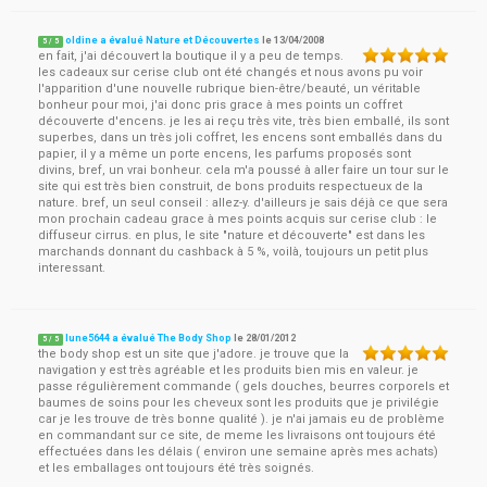
oldine a évalué Nature et Découvertes
le
13/04/2008
5
/
5
en fait, j'ai découvert la boutique il y a peu de temps.
les cadeaux sur cerise club ont été changés et nous avons pu voir
l'apparition d'une nouvelle rubrique bien-être/beauté, un véritable
bonheur pour moi, j'ai donc pris grace à mes points un coffret
découverte d'encens. je les ai reçu très vite, très bien emballé, ils sont
superbes, dans un très joli coffret, les encens sont emballés dans du
papier, il y a même un porte encens, les parfums proposés sont
divins, bref, un vrai bonheur. cela m'a poussé à aller faire un tour sur le
site qui est très bien construit, de bons produits respectueux de la
nature. bref, un seul conseil : allez-y. d'ailleurs je sais déjà ce que sera
mon prochain cadeau grace à mes points acquis sur cerise club : le
diffuseur cirrus. en plus, le site "nature et découverte" est dans les
marchands donnant du cashback à 5 %, voilà, toujours un petit plus
interessant.
lune5644 a évalué The Body Shop
le
28/01/2012
5
/
5
the body shop est un site que j'adore. je trouve que la
navigation y est très agréable et les produits bien mis en valeur. je
passe régulièrement commande ( gels douches, beurres corporels et
baumes de soins pour les cheveux sont les produits que je privilégie
car je les trouve de très bonne qualité ). je n'ai jamais eu de problème
en commandant sur ce site, de meme les livraisons ont toujours été
effectuées dans les délais ( environ une semaine après mes achats)
et les emballages ont toujours été très soignés.