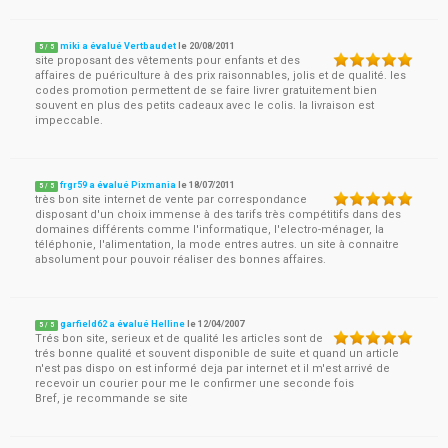
miki a évalué Vertbaudet
le
20/08/2011
5
/
5
site proposant des vêtements pour enfants et des
affaires de puériculture à des prix raisonnables, jolis et de qualité. les
codes promotion permettent de se faire livrer gratuitement bien
souvent en plus des petits cadeaux avec le colis. la livraison est
impeccable.
frgr59 a évalué Pixmania
le
18/07/2011
5
/
5
très bon site internet de vente par correspondance
disposant d'un choix immense à des tarifs très compétitifs dans des
domaines différents comme l'informatique, l'electro-ménager, la
téléphonie, l'alimentation, la mode entres autres. un site à connaitre
absolument pour pouvoir réaliser des bonnes affaires.
garfield62 a évalué Helline
le
12/04/2007
5
/
5
Trés bon site, serieux et de qualité les articles sont de
trés bonne qualité et souvent disponible de suite et quand un article
n'est pas dispo on est informé deja par internet et il m'est arrivé de
recevoir un courier pour me le confirmer une seconde fois
Bref, je recommande se site