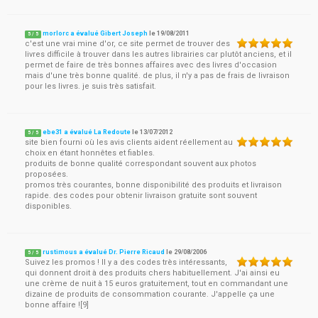
morlorc a évalué Gibert Joseph
le
19/08/2011
5
/
5
c'est une vrai mine d'or, ce site permet de trouver des
livres difficile à trouver dans les autres librairies car plutôt anciens, et il
permet de faire de très bonnes affaires avec des livres d'occasion
mais d'une très bonne qualité. de plus, il n'y a pas de frais de livraison
pour les livres. je suis très satisfait.
ebe31 a évalué La Redoute
le
13/07/2012
5
/
5
site bien fourni où les avis clients aident réellement au
choix en étant honnêtes et fiables.
produits de bonne qualité correspondant souvent aux photos
proposées.
promos très courantes, bonne disponibilité des produits et livraison
rapide. des codes pour obtenir livraison gratuite sont souvent
disponibles.
rustimous a évalué Dr. Pierre Ricaud
le
29/08/2006
5
/
5
Suivez les promos ! Il y a des codes très intéressants,
qui donnent droit à des produits chers habituellement. J'ai ainsi eu
une crème de nuit à 15 euros gratuitement, tout en commandant une
dizaine de produits de consommation courante. J'appelle ça une
bonne affaire ![9]