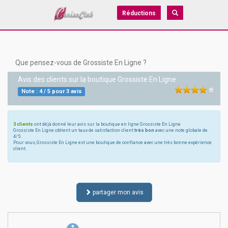
Réductions
Que pensez-vous de Grossiste En Ligne ?
Avis des clients sur la boutique
Grossiste En Ligne
Note :
4
/
5
pour
3
avis
3 clients
ont déjà donné leur avis sur la boutique en ligne Grossiste En Ligne
Grossiste En Ligne obtient un taux de satisfaction client
très bon
avec une note globale de
4/5.
Pour vous, Grossiste En Ligne est une boutique de confiance avec une très bonne expérience
client.
partager mon avis