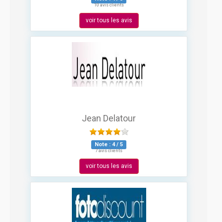
10 avis clients
voir tous les avis
Jean Delatour
Note :
4
/
5
7 avis clients
voir tous les avis