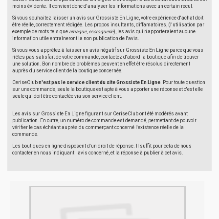
moins évidente. Il convient donc d'analyser les informations avec un certain recul.
Si vous souhaitez laisser un avis sur Grossiste En Ligne, votre expérience d'achat doit
être réelle, correctement rédigée. Les propos insultants, diffamatoires, (l'utilisation par
exemple de mots tels que
arnaque
,
escroquerie
), les avis qui n'apporteraient aucune
information utile entraîneront la non publication de l'avis.
Si vous vous apprêtez à laisser un avis négatif sur Grossiste En Ligne parce que vous
n'êtes pas satisfait de votre commande, contactez d'abord la boutique afin de trouver
une solution. Bon nombre de problèmes peuvent en effet être résolus directement
auprès du service client de la boutique concernée.
CeriseClub
n'est pas le service client du site Grossiste En Ligne
. Pour toute question
sur une commande, seule la boutique est apte à vous apporter une réponse et c'est elle
seule qui doit être contactée via son service client.
Les avis sur Grossiste En Ligne figurant sur CeriseClub ont été modérés avant
publication. En outre, un numéro de commande est demandé, permettant de pouvoir
vérifier le cas échéant auprès du commerçant concerné l'existence réelle de la
commande.
Les boutiques en ligne disposent d'un droit de réponse. Il suffit pour cela de nous
contacter en nous indiquant l'avis concerné, et la réponse à publier à cet avis.