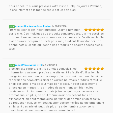
pour conclure si vous prévoyez votre visite quelques jours à l'avance,
le site internet de la mer de sable est un bon plan !
manon09 a évalué Yves Rocher
le
02/09/2006
5
/
5
[10]Yves Rocher est incontournable. J'aime naviguer
sur le site. Des multitudes de produits sont proposés. J'aime aussi les
promos. Il ne se passe pas un mois sans en recevoir. Ce site est facile
d'accès avec des prix corrects pour moi, étudiant. Il faut donner une
bonne note à un site qui donne des produits de beauté accessibles à
tous
rose9696 a évalué DHC
le
15/03/2010
5
/
5
c’est un site simple, clair. les photos sont clair, les
informations vraiment précises. le site est très facile d’utilisation, la
navigation est vraiment super simple. j’aime aussi beaucoup le fait de
recevoir des newsletters ainsi on voit les nouveaux produits et tout. le
choix est large, il y a de tout mais bon c’est sur c’est pas la même
chose qu’en magasin. les modes de payement son bien et les
livraisons sont très correcte. mais je trouve qu’il n’y a pas assez de
promotions. en plus, on peut même avoir des échantillons en
s’inscrivant, on peut même aussi parrainer des amies et on sa fait 5 €
de réduction et aussi on peut gagner des points fidélité en témoignant
en faisant des avis et tout … de plus il y a de nombreux conseils
beautés ainsi que des nombreuses promotions !