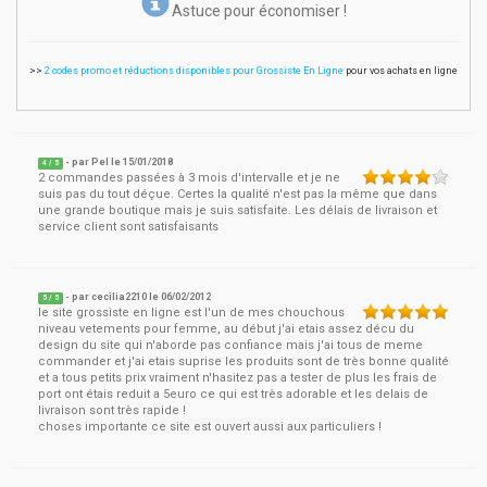
Astuce pour économiser !
>>
2 codes promo et réductions disponibles pour Grossiste En Ligne
pour vos achats en ligne
- par
Pel
le
15/01/2018
4
/ 5
2 commandes passées à 3 mois d'intervalle et je ne
suis pas du tout déçue. Certes la qualité n'est pas la même que dans
une grande boutique mais je suis satisfaite. Les délais de livraison et
service client sont satisfaisants
- par
cecilia2210
le
06/02/2012
5
/ 5
le site grossiste en ligne est l'un de mes chouchous
niveau vetements pour femme, au début j'ai etais assez décu du
design du site qui n'aborde pas confiance mais j'ai tous de meme
commander et j'ai etais suprise les produits sont de très bonne qualité
et a tous petits prix vraiment n'hasitez pas a tester de plus les frais de
port ont étais reduit a 5euro ce qui est très adorable et les delais de
livraison sont très rapide !
choses importante ce site est ouvert aussi aux particuliers !