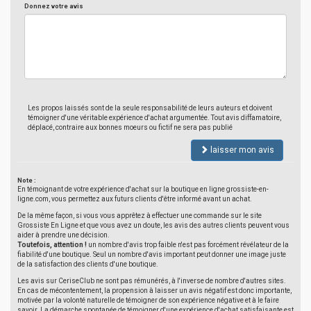
Donnez votre avis
Les propos laissés sont de la seule responsabilité de leurs auteurs et doivent
témoigner d'une véritable expérience d'achat argumentée. Tout avis diffamatoire,
déplacé, contraire aux bonnes moeurs ou fictif ne sera pas publié
laisser mon avis
Note :
En témoignant de votre expérience d'achat sur la boutique en ligne grossiste-en-
ligne.com, vous permettez aux futurs clients d'être informé avant un achat.
De la même façon, si vous vous apprêtez à effectuer une commande sur le site
Grossiste En Ligne et que vous avez un doute, les avis des autres clients peuvent vous
aider à prendre une décision.
Toutefois, attention !
un nombre d'avis trop faible n'est pas forcément révélateur de la
fiabilité d'une boutique. Seul un nombre d'avis important peut donner une image juste
de la satisfaction des clients d'une boutique.
Les avis sur CeriseClub ne sont pas rémunérés, à l'inverse de nombre d'autres sites.
En cas de mécontentement, la propension à laisser un avis négatif est donc importante,
motivée par la volonté naturelle de témoigner de son expérience négative et à le faire
savoir. La démarche spontanée de témoigner d'une expérience d'achat satisfaisante est