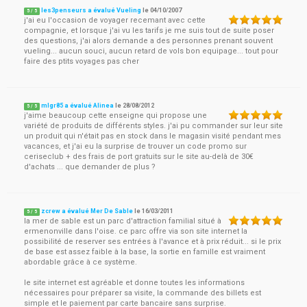
les3penseurs a évalué Vueling
le
04/10/2007
5
/
5
j'ai eu l'occasion de voyager recemant avec cette
compagnie, et lorsque j'ai vu les tarifs je me suis tout de suite poser
des questions, j'ai alors demande a des personnes prenant souvent
vueling... aucun souci, aucun retard de vols bon equipage... tout pour
faire des ptits voyages pas cher
mlgr85 a évalué Alinea
le
28/08/2012
5
/
5
j'aime beaucoup cette enseigne qui propose une
variété de produits de différents styles. j'ai pu commander sur leur site
un produit qui n'était pas en stock dans le magasin visité pendant mes
vacances, et j'ai eu la surprise de trouver un code promo sur
ceriseclub + des frais de port gratuits sur le site au-delà de 30€
d'achats ... que demander de plus ?
zcrew a évalué Mer De Sable
le
16/03/2011
5
/
5
la mer de sable est un parc d'attraction familial situé à
ermenonville dans l'oise. ce parc offre via son site internet la
possibilité de reserver ses entrées à l'avance et à prix réduit... si le prix
de base est assez faible à la base, la sortie en famille est vraiment
abordable grâce à ce système.
le site internet est agréable et donne toutes les informations
nécessaires pour préparer sa visite, la commande des billets est
simple et le paiement par carte bancaire sans surprise.