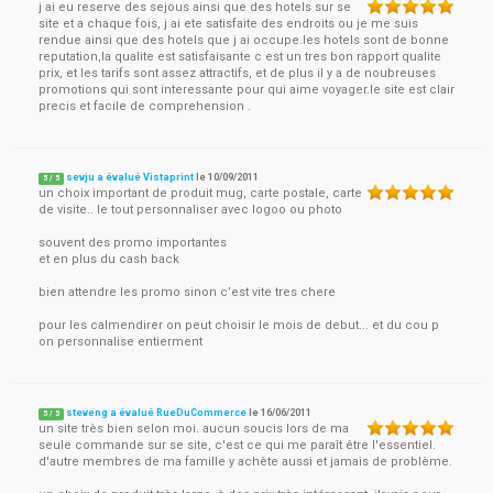
j ai eu reserve des sejous ainsi que des hotels sur se
site et a chaque fois, j ai ete satisfaite des endroits ou je me suis
rendue ainsi que des hotels que j ai occupe.les hotels sont de bonne
reputation,la qualite est satisfaisante c est un tres bon rapport qualite
prix, et les tarifs sont assez attractifs, et de plus il y a de noubreuses
promotions qui sont interessante pour qui aime voyager.le site est clair
precis et facile de comprehension .
sevju a évalué Vistaprint
le
10/09/2011
5
/
5
un choix important de produit mug, carte postale, carte
de visite.. le tout personnaliser avec logoo ou photo
souvent des promo importantes
et en plus du cash back
bien attendre les promo sinon c’est vite tres chere
pour les calmendirer on peut choisir le mois de debut... et du cou p
on personnalise entierment
steveng a évalué RueDuCommerce
le
16/06/2011
5
/
5
un site très bien selon moi. aucun soucis lors de ma
seule commande sur se site, c'est ce qui me paraît être l'essentiel.
d'autre membres de ma famille y achète aussi et jamais de problème.