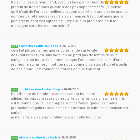
Il s'agit d'un site marchand, avec un très grand choix de
produit de très bonnes qualité a des prix super attractifs . je pense
qu'il s'agit de l'un des meilleurs rapport qualité prix sur un tres grands
nombre de références.les délais de livraison très court ainsi que le
port gratuit, sont très agréables. il n'y a aucun problème pour le
montagne dans les centres point S
sylvie30 a évalué 3Suisses
le
25/12/2011
5
/
5
cela fait plusieurs fois que je commande sur le site
des 3suisses et j'en suis ravie, on ne perd pas de temps dans la
navigation, on trouve facilement ce que l'on cherche à partir d'une
recherche sur un seul mot ; on nous donne plusieurs choix et à partir
de ces choix il est évident de trouver ce que l'on veut
thor14 a évalué Adidas Shop
le
09/04/2013
5
/
5
j'ai effectué de nombreux achats dans la boutique
adidas. les prix sont assez corrects. le point fort des gilets, tee-shirts
est la bonne qualité. les coupes sont parfaites. quelques codes
promotions réguliers seraient les bienvenus. le suivi de la livraison est
parfait.
je n'ai jamais eu aucun problème avec cette boutique
whisky a évalué Expedia.fr
le
28/04/2008
5
/
5