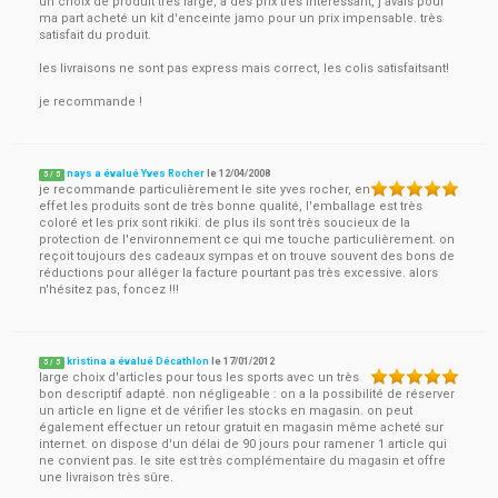
un choix de produit très large, à des prix très intéressant, j'avais pour
ma part acheté un kit d'enceinte jamo pour un prix impensable. très
satisfait du produit.
les livraisons ne sont pas express mais correct, les colis satisfaitsant!
je recommande !
nays a évalué Yves Rocher
le
12/04/2008
5
/
5
je recommande particulièrement le site yves rocher, en
effet les produits sont de très bonne qualité, l'emballage est très
coloré et les prix sont rikiki. de plus ils sont très soucieux de la
protection de l'environnement ce qui me touche particulièrement. on
reçoit toujours des cadeaux sympas et on trouve souvent des bons de
réductions pour alléger la facture pourtant pas très excessive. alors
n'hésitez pas, foncez !!!
kristina a évalué Décathlon
le
17/01/2012
5
/
5
large choix d'articles pour tous les sports avec un très
bon descriptif adapté. non négligeable : on a la possibilité de réserver
un article en ligne et de vérifier les stocks en magasin. on peut
également effectuer un retour gratuit en magasin même acheté sur
internet. on dispose d'un délai de 90 jours pour ramener 1 article qui
ne convient pas. le site est très complémentaire du magasin et offre
une livraison très sûre.