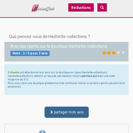
Réductions
Que pensez-vous de Hachette-collections ?
Avis des clients sur la boutique
Hachette-collections
Note :
3
/
5
pour
2
avis
2 clients
ont déjà donné leur avis sur la boutique en ligne Hachette-collections
Hachette-collections obtient un taux de satisfaction client
satisfaisant
avec une note
moyenne de 3/5.
Pour vous, c'est une boutique globalement de confiance même si certains points peuvent être
améliorés.
partager mon avis