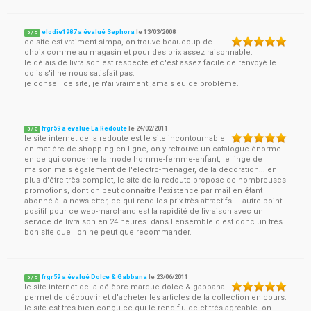
elodie1987 a évalué Sephora
le
13/03/2008
5
/
5
ce site est vraiment simpa, on trouve beaucoup de
choix comme au magasin et pour des prix assez raisonnable.
le délais de livraison est respecté et c'est assez facile de renvoyé le
colis s'il ne nous satisfait pas.
je conseil ce site, je n'ai vraiment jamais eu de problème.
frgr59 a évalué La Redoute
le
24/02/2011
5
/
5
le site internet de la redoute est le site incontournable
en matière de shopping en ligne, on y retrouve un catalogue énorme
en ce qui concerne la mode homme-femme-enfant, le linge de
maison mais également de l'électro-ménager, de la décoration... en
plus d'être très complet, le site de la redoute propose de nombreuses
promotions, dont on peut connaitre l'existence par mail en étant
abonné à la newsletter, ce qui rend les prix très attractifs. l' autre point
positif pour ce web-marchand est la rapidité de livraison avec un
service de livraison en 24 heures. dans l'ensemble c'est donc un très
bon site que l'on ne peut que recommander.
frgr59 a évalué Dolce & Gabbana
le
23/06/2011
5
/
5
le site internet de la célèbre marque dolce & gabbana
permet de découvrir et d'acheter les articles de la collection en cours.
le site est très bien conçu ce qui le rend fluide et très agréable. on