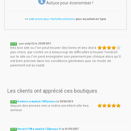
Astuce pour économiser !
>>
code promo pour Hachette-collections
pour vos achats en ligne
- par
aidyl22
le
25/09/2011
4
/ 5
très bon site ou l'on peut trouver des livres et des dvd à
pas chers. par contre on a beaucoup de difficultés à trouver l'endroit
sur le site ou l'on peut enregistrer son paiement par chèque alors qu'il
est bien précisé dans les conditions générales que ce mode de
paiement est accepté.
Les clients ont apprécié ces boutiques
frederic a évalué 1001pneus
le
05/06/2014
5
/
5
depuis des annees rien a redire,excellent site tres
serieux
ferrari1198 a évalué 123pneus.fr
le
01/05/2007
5
/
5