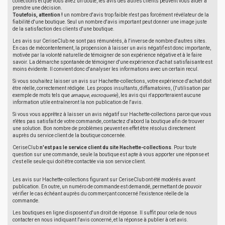
collections et que vous avez un doute, les avis des autres clients peuvent vous aider à
prendre une décision.
Toutefois, attention !
un nombre d'avis trop faible n'est pas forcément révélateur de la
fiabilité d'une boutique. Seul un nombre d'avis important peut donner une image juste
de la satisfaction des clients d'une boutique.
Les avis sur CeriseClub ne sont pas rémunérés, à l'inverse de nombre d'autres sites.
En cas de mécontentement, la propension à laisser un avis négatif est donc importante,
motivée par la volonté naturelle de témoigner de son expérience négative et à le faire
savoir. La démarche spontanée de témoigner d'une expérience d'achat satisfaisante est
moins évidente. Il convient donc d'analyser les informations avec un certain recul.
Si vous souhaitez laisser un avis sur Hachette-collections, votre expérience d'achat doit
être réelle, correctement rédigée. Les propos insultants, diffamatoires, (l'utilisation par
exemple de mots tels que
arnaque
,
escroquerie
), les avis qui n'apporteraient aucune
information utile entraîneront la non publication de l'avis.
Si vous vous apprêtez à laisser un avis négatif sur Hachette-collections parce que vous
n'êtes pas satisfait de votre commande, contactez d'abord la boutique afin de trouver
une solution. Bon nombre de problèmes peuvent en effet être résolus directement
auprès du service client de la boutique concernée.
CeriseClub
n'est pas le service client du site Hachette-collections
. Pour toute
question sur une commande, seule la boutique est apte à vous apporter une réponse et
c'est elle seule qui doit être contactée via son service client.
Les avis sur Hachette-collections figurant sur CeriseClub ont été modérés avant
publication. En outre, un numéro de commande est demandé, permettant de pouvoir
vérifier le cas échéant auprès du commerçant concerné l'existence réelle de la
commande.
Les boutiques en ligne disposent d'un droit de réponse. Il suffit pour cela de nous
contacter en nous indiquant l'avis concerné, et la réponse à publier à cet avis.