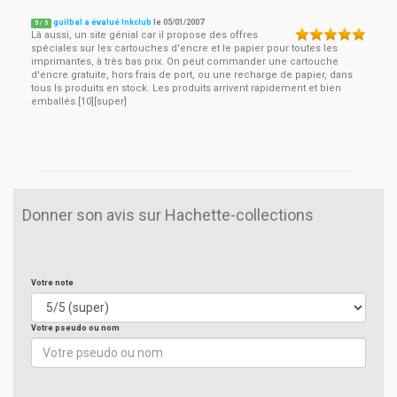
guilbal a évalué Inkclub
le
05/01/2007
5
/
5
Là aussi, un site génial car il propose des offres
spéciales sur les cartouches d'encre et le papier pour toutes les
imprimantes, à très bas prix. On peut commander une cartouche
d'encre gratuite, hors frais de port, ou une recharge de papier, dans
tous ls produits en stock. Les produits arrivent rapidement et bien
emballés.[10][super]
Donner son avis sur Hachette-collections
Votre note
Votre pseudo ou nom