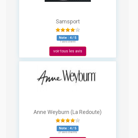
Samsport
Note :
4
/
5
1 avis client
voir tous les avis
Anne Weyburn (La Redoute)
Note :
4
/
5
21 avis clients