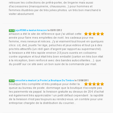
retrouve les collections de prêt-à-porter, de lingerie mais aussi
d'accessoires (maroquinerie, chaussures...) pour hommes et
femmes illustrées par de très jolies photos. un très bon marchand à
visiter absolument.
juju95360 a évalué Amazon
le
03/01/2012
5
/
5
amazon a été le site de référence que j'ai utilisé cette
année pour faire mes emplettes de noël. les cadeaux pour ma
femme, mes neveux et nièces...j'y ai vraiment tout trouvé en quelques
clics: cd, dvd, jouets 1er âge, peluches et jeux vidéos et tout ça à des
prix très attractifs (un réél gain d'argent par rapport au supermarché).
la livraison a été très rapide environ 2-3 jours ouvrés en colissimo
contre signature et tout était très bien emballé (carton en très bon état
à la réception, bien renforcé avec des bandes autocollantes....). que
du positif sur ce site avec un bon suivi de la commande par mail.
emcollet a évalué La Poste La Boutique Du Timbre
le
15/08/2011
5
/
5
boutique très complète et très pratique pour éviter la
queue au bureau de poste. dommage que la boutique n'accepte pas
les paiements via paypal. la livraison gratuite au dessus de 25 € d'achat
est également très appréciable ! un petit défaut cependant : la rapidité
de la livraison n'est pas toujours au rendez-vous. un comble pour une
entreprise chargée de la distribution du courrier...