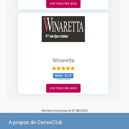
voir tous les avis
Winaretta
Note :
5
/
5
1 avis client
voir tous les avis
Dernière mise à jour le
07/08/2026
A propos de CeriseClub