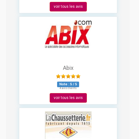
voir tous les avis
Abix
Note :
5
/
5
4 avis clients
voir tous les avis