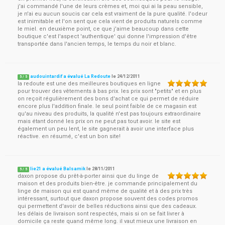
j'ai commandé l'une de leurs crèmes et, moi qui ai la peau sensible,
je n'ai eu aucun soucis car cela est vraiment de la pure qualité. l'odeur
est inimitable et l'on sent que cela vient de produits naturels comme
le miel. en deuxième point, ce que j'aime beaucoup dans cette
boutique c'est l'aspect 'authentique' qui donne l'impression d'être
transportée dans l'ancien temps, le temps du noir et blanc.
audouintardif a évalué La Redoute
le
24/12/2011
5
/
5
la redoute est une des meilleures boutiques en ligne
pour trouver des vêtements à bas prix. les prix sont "petits" et en plus
on reçoit régulièrement des bons d'achat ce qui permet de réduire
encore plus l'addition finale. le seul point faible de ce magasin est
qu'au niveau des produits, la qualité n'est pas toujours extraordinaire
mais étant donné les prix on ne peut pas tout avoir. le site est
également un peu lent, le site gagnerait à avoir une interface plus
réactive. en résumé, c'est un bon site!
lie21 a évalué Balsamik
le
28/11/2011
5
/
5
daxon propose du prêt-à-porter ainsi que du linge de
maison et des produits bien-être. je commande principalement du
linge de maison qui est quand même de qualité et à des prix très
intéressant, surtout que daxon propose souvent des codes promos
qui permettent d'avoir de belles réductions ainsi que des cadeaux.
les délais de livraison sont respectés, mais si on se fait livrer à
domicile ça reste quand même long. il vaut mieux une livraison en