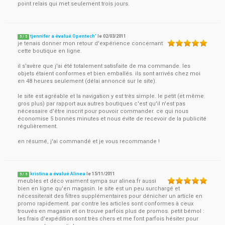
point relais qui met seulement trois jours.
tjennifer a évalué Opentech'
le
02/03/2011
5
/
5
je tenais donner mon retour d'expérience concernant
cette boutique en ligne.
il s'avère que j'ai été totalement satisfaite de ma commande. les
objets étaient conformes et bien emballés. ils sont arrivés chez moi
en 48 heures seulement (délai annoncé sur le site).
le site est agréable et la navigation y est très simple. le petit (et même
gros plus) par rapport aux autres boutiques c'est qu'il n'est pas
nécessaire d'être inscrit pour pouvoir commander. ce qui nous
économise 5 bonnes minutes et nous évite de recevoir de la publicité
régulièrement.
en résumé, j'ai commandé et je vous recommande !
kristina a évalué Alinea
le
15/11/2011
5
/
5
meubles et déco vraiment sympa sur alinea.fr aussi
bien en ligne qu'en magasin. le site est un peu surchargé et
nécessiterait des filtres supplémentaires pour dénicher un article en
promo rapidement. par contre les articles sont conformes à ceux
trouvés en magasin et on trouve parfois plus de promos. petit bémol :
les frais d'expédition sont très chers et me font parfois hésiter pour