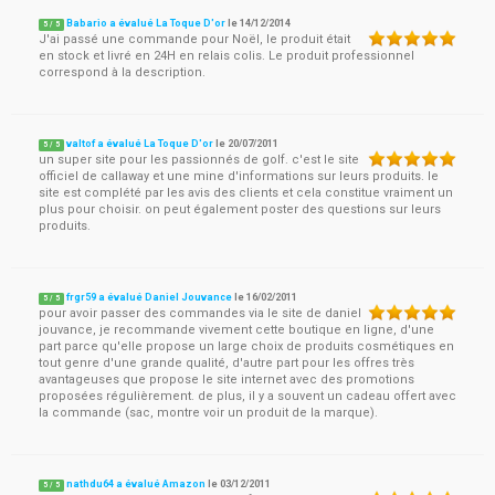
Babario a évalué La Toque D'or
le
14/12/2014
5
/
5
J'ai passé une commande pour Noël, le produit était
en stock et livré en 24H en relais colis. Le produit professionnel
correspond à la description.
valtof a évalué La Toque D'or
le
20/07/2011
5
/
5
un super site pour les passionnés de golf. c'est le site
officiel de callaway et une mine d'informations sur leurs produits. le
site est complété par les avis des clients et cela constitue vraiment un
plus pour choisir. on peut également poster des questions sur leurs
produits.
frgr59 a évalué Daniel Jouvance
le
16/02/2011
5
/
5
pour avoir passer des commandes via le site de daniel
jouvance, je recommande vivement cette boutique en ligne, d'une
part parce qu'elle propose un large choix de produits cosmétiques en
tout genre d'une grande qualité, d'autre part pour les offres très
avantageuses que propose le site internet avec des promotions
proposées régulièrement. de plus, il y a souvent un cadeau offert avec
la commande (sac, montre voir un produit de la marque).
nathdu64 a évalué Amazon
le
03/12/2011
5
/
5