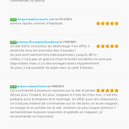
commander un article.
Serge a évalué Lecyclo.com
le
19/12/2013
5
/
5
service rapide comme d'habitude.
menina_95 a évalué Excedence
le
17/05/2007
5
/
5
ce site est le chouchou du destockage !! en effet, il
destocke tous les invendus des 3 suisses !
les prix sont vraiment très intéressant avec jusqu'à -80 % !
certes, il n'y a pas un grancd chois et toutes les tailles ne sont pas
disponibles mais, il y a des arrivages assez régulièrement.
de plus, il est possible de payer avec la carte 4 étoiles.
vicben a évalué Gemo
le
14/06/2012
5
/
5
j'ai commandé à plusieurs reprises sur le site et jamais
déçue pour l'instant. en plus, magasin à 2 min de chez moi, c'est très
pratique pour la livraison et le repérage. en effet, pour les chaussures,
ce n'est pas évident de commander sur le net donc on va en magasin,
on essaye et on achète sur le site. livraison un peu longue (environ 1
semaine)mais toujours respectée et gratuite en magasin. je
recommande ce marchand.