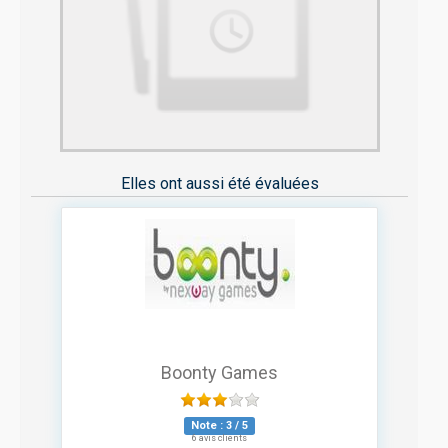
Elles ont aussi été évaluées
Boonty Games
Note :
3
/
5
6 avis clients