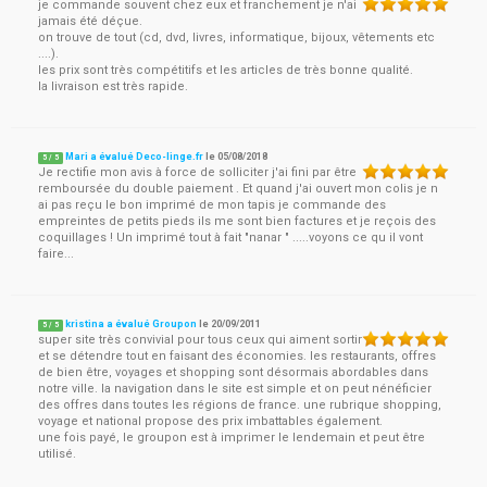
je commande souvent chez eux et franchement je n'ai
jamais été déçue.
on trouve de tout (cd, dvd, livres, informatique, bijoux, vêtements etc
....).
les prix sont très compétitifs et les articles de très bonne qualité.
la livraison est très rapide.
Mari a évalué Deco-linge.fr
le
05/08/2018
5
/
5
Je rectifie mon avis à force de solliciter j'ai fini par être
remboursée du double paiement . Et quand j'ai ouvert mon colis je n
ai pas reçu le bon imprimé de mon tapis je commande des
empreintes de petits pieds ils me sont bien factures et je reçois des
coquillages ! Un imprimé tout à fait "nanar " .....voyons ce qu il vont
faire...
kristina a évalué Groupon
le
20/09/2011
5
/
5
super site très convivial pour tous ceux qui aiment sortir
et se détendre tout en faisant des économies. les restaurants, offres
de bien être, voyages et shopping sont désormais abordables dans
notre ville. la navigation dans le site est simple et on peut nénéficier
des offres dans toutes les régions de france. une rubrique shopping,
voyage et national propose des prix imbattables également.
une fois payé, le groupon est à imprimer le lendemain et peut être
utilisé.