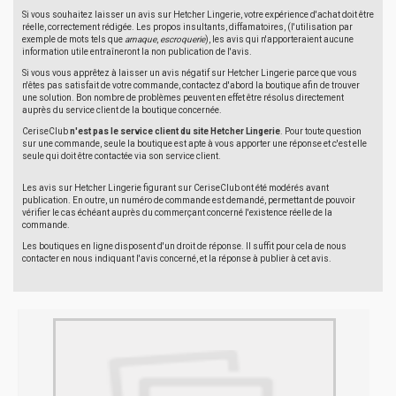
Si vous souhaitez laisser un avis sur Hetcher Lingerie, votre expérience d'achat doit être
réelle, correctement rédigée. Les propos insultants, diffamatoires, (l'utilisation par
exemple de mots tels que
arnaque
,
escroquerie
), les avis qui n'apporteraient aucune
information utile entraîneront la non publication de l'avis.
Si vous vous apprêtez à laisser un avis négatif sur Hetcher Lingerie parce que vous
n'êtes pas satisfait de votre commande, contactez d'abord la boutique afin de trouver
une solution. Bon nombre de problèmes peuvent en effet être résolus directement
auprès du service client de la boutique concernée.
CeriseClub
n'est pas le service client du site Hetcher Lingerie
. Pour toute question
sur une commande, seule la boutique est apte à vous apporter une réponse et c'est elle
seule qui doit être contactée via son service client.
Les avis sur Hetcher Lingerie figurant sur CeriseClub ont été modérés avant
publication. En outre, un numéro de commande est demandé, permettant de pouvoir
vérifier le cas échéant auprès du commerçant concerné l'existence réelle de la
commande.
Les boutiques en ligne disposent d'un droit de réponse. Il suffit pour cela de nous
contacter en nous indiquant l'avis concerné, et la réponse à publier à cet avis.