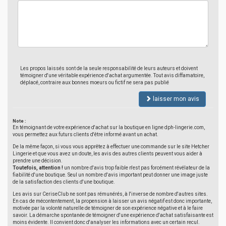
Les propos laissés sont de la seule responsabilité de leurs auteurs et doivent
témoigner d'une véritable expérience d'achat argumentée. Tout avis diffamatoire,
déplacé, contraire aux bonnes moeurs ou fictif ne sera pas publié
laisser mon avis
Note :
En témoignant de votre expérience d'achat sur la boutique en ligne dph-lingerie.com,
vous permettez aux futurs clients d'être informé avant un achat.
De la même façon, si vous vous apprêtez à effectuer une commande sur le site Hetcher
Lingerie et que vous avez un doute, les avis des autres clients peuvent vous aider à
prendre une décision.
Toutefois, attention !
un nombre d'avis trop faible n'est pas forcément révélateur de la
fiabilité d'une boutique. Seul un nombre d'avis important peut donner une image juste
de la satisfaction des clients d'une boutique.
Les avis sur CeriseClub ne sont pas rémunérés, à l'inverse de nombre d'autres sites.
En cas de mécontentement, la propension à laisser un avis négatif est donc importante,
motivée par la volonté naturelle de témoigner de son expérience négative et à le faire
savoir. La démarche spontanée de témoigner d'une expérience d'achat satisfaisante est
moins évidente. Il convient donc d'analyser les informations avec un certain recul.