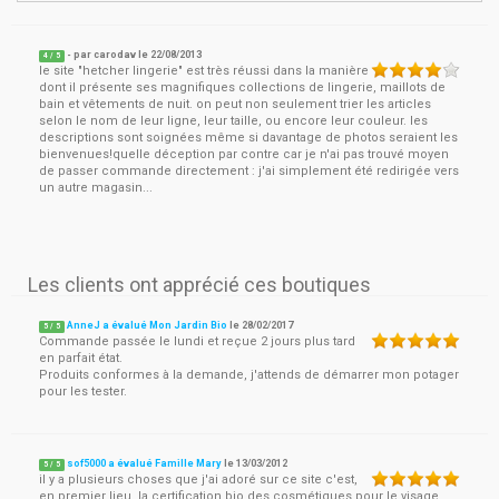
- par
carodav
le
22/08/2013
4
/ 5
le site "hetcher lingerie" est très réussi dans la manière
dont il présente ses magnifiques collections de lingerie, maillots de
bain et vêtements de nuit. on peut non seulement trier les articles
selon le nom de leur ligne, leur taille, ou encore leur couleur. les
descriptions sont soignées même si davantage de photos seraient les
bienvenues!quelle déception par contre car je n'ai pas trouvé moyen
de passer commande directement : j'ai simplement été redirigée vers
un autre magasin...
Les clients ont apprécié ces boutiques
AnneJ a évalué Mon Jardin Bio
le
28/02/2017
5
/
5
Commande passée le lundi et reçue 2 jours plus tard
en parfait état.
Produits conformes à la demande, j'attends de démarrer mon potager
pour les tester.
sof5000 a évalué Famille Mary
le
13/03/2012
5
/
5
il y a plusieurs choses que j'ai adoré sur ce site c'est,
en premier lieu, la certification bio des cosmétiques pour le visage.