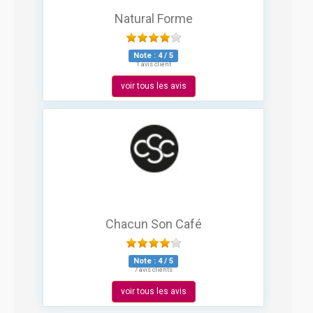
Natural Forme
Note :
4
/
5
1 avis client
voir tous les avis
Chacun Son Café
Note :
4
/
5
7 avis clients
voir tous les avis