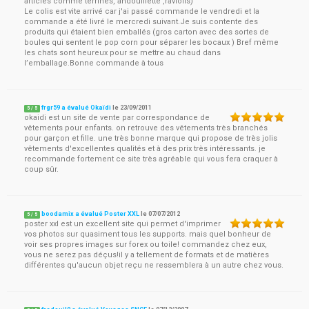
articles comme terrines, andouillette ,raviolis)
Le colis est vite arrivé car j'ai passé commande le vendredi et la
commande a été livré le mercredi suivant.Je suis contente des
produits qui étaient bien emballés (gros carton avec des sortes de
boules qui sentent le pop corn pour séparer les bocaux ) Bref même
les chats sont heureux pour se mettre au chaud dans
l’emballage.Bonne commande à tous
frgr59 a évalué Okaïdi
le
23/09/2011
5
/
5
okaidi est un site de vente par correspondance de
vêtements pour enfants. on retrouve des vêtements très branchés
pour garçon et fille. une très bonne marque qui propose de très jolis
vêtements d'excellentes qualités et à des prix très intéressants. je
recommande fortement ce site très agréable qui vous fera craquer à
coup sûr.
boodamix a évalué Poster XXL
le
07/07/2012
5
/
5
poster xxl est un excellent site qui permet d'imprimer
vos photos sur quasiment tous les supports. mais quel bonheur de
voir ses propres images sur forex ou toile! commandez chez eux,
vous ne serez pas déçus!il y a tellement de formats et de matières
différentes qu'aucun objet reçu ne ressemblera à un autre chez vous.