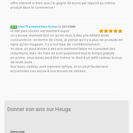
offre internet si bien que j'ai gagné 50 euros par rapport au même
produit dans le commerce !
lover75 a évalué Yves Rocher
le
22/12/2009
5
/
5
le site yves rocher est vraiment super.
on y trouve vraiment tout ce qu'on veut, à des prix défiant toute
concurrence. en terme de choix, je pense qu'il y a plus de produits en
ligne qu'en magasin. il y a tout type de conditionnement.
en plus, on peut arriver à des prix vraiment faible en cumulant des
réductions, avec les frais de port quasiment tout le temps gratuits.
en prime, vous aurez peut être même le droit à un petit cadeau bonus,
de toute sorte.
leur bijou cadeau sont vraiment sympa, et on peut facilement
accomoder ces bijoux à nos tenues de soirées.
Donner son avis sur Heuga
Votre note