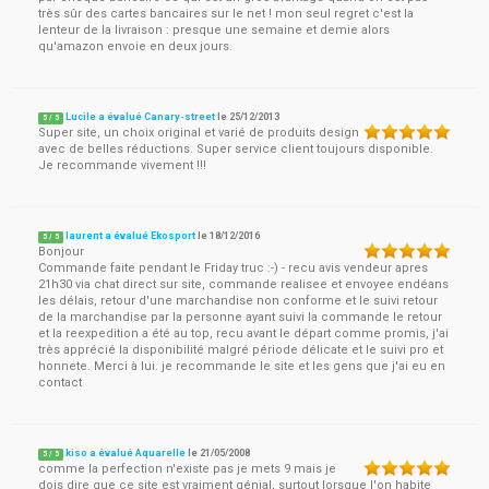
très sûr des cartes bancaires sur le net ! mon seul regret c'est la
lenteur de la livraison : presque une semaine et demie alors
qu'amazon envoie en deux jours.
Lucile a évalué Canary-street
le
25/12/2013
5
/
5
Super site, un choix original et varié de produits design
avec de belles réductions. Super service client toujours disponible.
Je recommande vivement !!!
laurent a évalué Ekosport
le
18/12/2016
5
/
5
Bonjour
Commande faite pendant le Friday truc :-) - recu avis vendeur apres
21h30 via chat direct sur site, commande realisee et envoyee endéans
les délais, retour d'une marchandise non conforme et le suivi retour
de la marchandise par la personne ayant suivi la commande le retour
et la reexpedition a été au top, recu avant le départ comme promis, j'ai
très apprécié la disponibilité malgré période délicate et le suivi pro et
honnete. Merci à lui. je recommande le site et les gens que j'ai eu en
contact
kiso a évalué Aquarelle
le
21/05/2008
5
/
5
comme la perfection n'existe pas je mets 9 mais je
dois dire que ce site est vraiment génial, surtout lorsque l'on habite