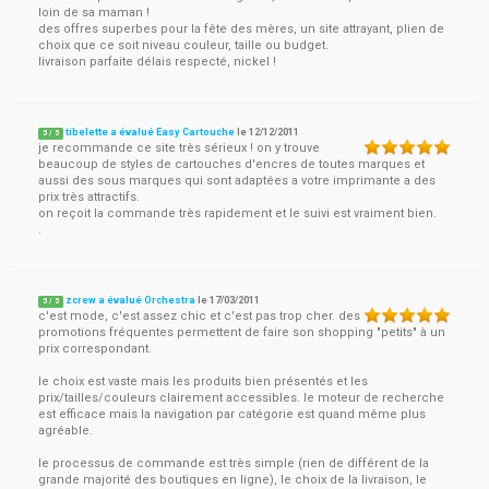
loin de sa maman !
des offres superbes pour la fête des mères, un site attrayant, plien de
choix que ce soit niveau couleur, taille ou budget.
livraison parfaite délais respecté, nickel !
tibelette a évalué Easy Cartouche
le
12/12/2011
5
/
5
je recommande ce site très sérieux ! on y trouve
beaucoup de styles de cartouches d'encres de toutes marques et
aussi des sous marques qui sont adaptées a votre imprimante a des
prix très attractifs.
on reçoit la commande très rapidement et le suivi est vraiment bien.
.
zcrew a évalué Orchestra
le
17/03/2011
5
/
5
c'est mode, c'est assez chic et c'est pas trop cher. des
promotions fréquentes permettent de faire son shopping "petits" à un
prix correspondant.
le choix est vaste mais les produits bien présentés et les
prix/tailles/couleurs clairement accessibles. le moteur de recherche
est efficace mais la navigation par catégorie est quand même plus
agréable.
le processus de commande est très simple (rien de différent de la
grande majorité des boutiques en ligne), le choix de la livraison, le