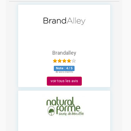
Brandalley
Note :
4
/
5
40 avis clients
voir tous les avis