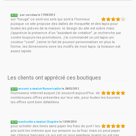
- par
carodav
le
17/09/2013
4
/ 5
sur "heuga" ce sont vos sols qui sont à l'honneur
puisque ce site propose des dalles de moquette et des tapis pour
toutes les pièces de la maison. le design du site est sobre mais
j'apprécie la présence d'un "assistant de création". je recherche par
contre toujours les promotions...j'ai commandé un joli tapis uni
couleur "coral". j'aime le fait de pouvoir personnaliser en plus la
forme, les dimensions voire les motifs de mon tapis. la livraison est
assez rapide.
Les clients ont apprécié ces boutiques
ansumi a évalué Numericable
le
28/02/2012
5
/
5
fournisseur internet auquel j'ai souscrit aujourd'hui. de
nombreuses offres présentes sur leur site, pour toutes les bourses.
les offres sont bien détaillées.
machcotte a évalué Chapitre
le
13/09/2010
5
/
5
pour acheter des livres sans payer les frais de port ! les
prix sont les mêmes que sur amazon ou la fnac mais on peut payer
par chèque bancaire ce qui est un gros avantage quand on est pas