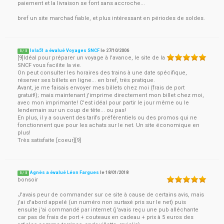
paiement et la livraison se font sans accroche...
bref un site marchad fiable, et plus intéressant en périodes de soldes.
lola51 a évalué Voyages SNCF
le
27/10/2006
5
/
5
[9]Idéal pour préparer un voyage à l'avance, le site de la
SNCF vous facilite la vie.
On peut consulter les horaires des trains à une date spécifique,
réserver ses billets en ligne... en bref, très pratique.
Avant, je me faisais envoyer mes billets chez moi (frais de port
gratuit!); mais maintenant j'imprime directement mon billet chez moi,
avec mon imprimante! C'est idéal pour partir le jour même ou le
lendemain sur un coup de tête... ou pas!
En plus, il y a souvent des tarifs préférentiels ou des promos qui ne
fonctionnent que pour les achats sur le net. Un site économique en
plus!
Très satisfaite [coeur][9]
Agnès a évalué Léon Fargues
le
18/01/2018
5
/
5
bonsoir
J'avais peur de commander sur ce site à cause de certains avis, mais
j'ai d'abord appelé (un numéro non surtaxé pris sur le net) puis
ensuite j'ai commandé par internet (j'avais reçu une pub alléchante
car pas de frais de port + couteaux en cadeau + prix à 5 euros des