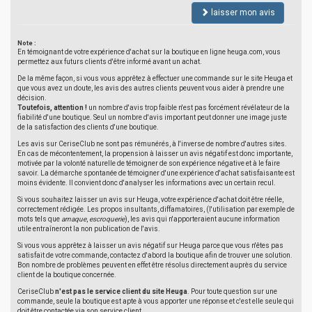
laisser mon avis
Note :
En témoignant de votre expérience d'achat sur la boutique en ligne heuga.com, vous
permettez aux futurs clients d'être informé avant un achat.
De la même façon, si vous vous apprêtez à effectuer une commande sur le site Heuga et
que vous avez un doute, les avis des autres clients peuvent vous aider à prendre une
décision.
Toutefois, attention !
un nombre d'avis trop faible n'est pas forcément révélateur de la
fiabilité d'une boutique. Seul un nombre d'avis important peut donner une image juste
de la satisfaction des clients d'une boutique.
Les avis sur CeriseClub ne sont pas rémunérés, à l'inverse de nombre d'autres sites.
En cas de mécontentement, la propension à laisser un avis négatif est donc importante,
motivée par la volonté naturelle de témoigner de son expérience négative et à le faire
savoir. La démarche spontanée de témoigner d'une expérience d'achat satisfaisante est
moins évidente. Il convient donc d'analyser les informations avec un certain recul.
Si vous souhaitez laisser un avis sur Heuga, votre expérience d'achat doit être réelle,
correctement rédigée. Les propos insultants, diffamatoires, (l'utilisation par exemple de
mots tels que
arnaque
,
escroquerie
), les avis qui n'apporteraient aucune information
utile entraîneront la non publication de l'avis.
Si vous vous apprêtez à laisser un avis négatif sur Heuga parce que vous n'êtes pas
satisfait de votre commande, contactez d'abord la boutique afin de trouver une solution.
Bon nombre de problèmes peuvent en effet être résolus directement auprès du service
client de la boutique concernée.
CeriseClub
n'est pas le service client du site Heuga
. Pour toute question sur une
commande, seule la boutique est apte à vous apporter une réponse et c'est elle seule qui
doit être contactée via son service client.