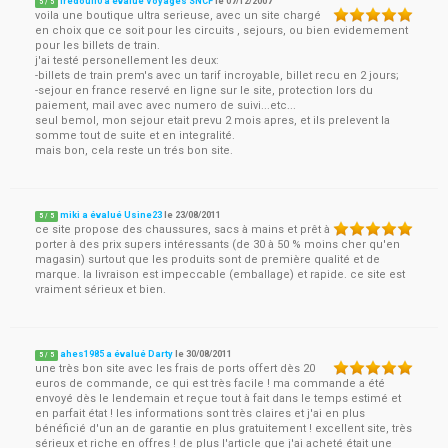
fredouil0 a évalué Voyages SNCF
le
07/12/2007
5
/
5
voila une boutique ultra serieuse, avec un site chargé
en choix que ce soit pour les circuits , sejours, ou bien evidemement
pour les billets de train.
j'ai testé personellement les deux:
-billets de train prem's avec un tarif incroyable, billet recu en 2 jours;
-sejour en france reservé en ligne sur le site, protection lors du
paiement, mail avec avec numero de suivi...etc...
seul bemol, mon sejour etait prevu 2 mois apres, et ils prelevent la
somme tout de suite et en integralité.
mais bon, cela reste un trés bon site.
miki a évalué Usine23
le
23/08/2011
5
/
5
ce site propose des chaussures, sacs à mains et prêt à
porter à des prix supers intéressants (de 30 à 50 % moins cher qu'en
magasin) surtout que les produits sont de première qualité et de
marque. la livraison est impeccable (emballage) et rapide. ce site est
vraiment sérieux et bien.
ahes1985 a évalué Darty
le
30/08/2011
5
/
5
une très bon site avec les frais de ports offert dès 20
euros de commande, ce qui est très facile ! ma commande a été
envoyé dès le lendemain et reçue tout à fait dans le temps estimé et
en parfait état ! les informations sont très claires et j'ai en plus
bénéficié d'un an de garantie en plus gratuitement ! excellent site, très
sérieux et riche en offres ! de plus l'article que j'ai acheté était une