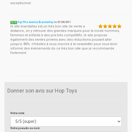
exceptionnel
frgr59 a évalué Brandalley
le
01/06/2011
5
/
5
le site brandalley est un très bon site de vente a
distance, on y retrouve des grandes marques pour la mode hommes,
femmes et enfants à des prix très compétitifs. le site propose
également des ventes privées avec des réductions pouvant aller
jusqu'a -80%. n'hésitez à vous inscrire à la newsletter pour vous tenir
informé des évènements du ce très bon site que je recommande
fortement.
Donner son avis sur Hop Toys
Votre note
Votre pseudo ou nom