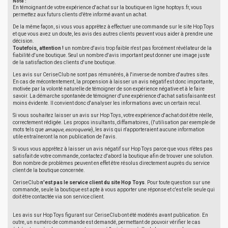
Note :
En témoignant de votre expérience d'achat sur la boutique en ligne hoptoys.fr, vous
permettez aux futurs clients d'être informé avant un achat.
De la même façon, si vous vous apprêtez à effectuer une commande sur le site Hop Toys
et que vous avez un doute, les avis des autres clients peuvent vous aider à prendre une
décision.
Toutefois, attention !
un nombre d'avis trop faible n'est pas forcément révélateur de la
fiabilité d'une boutique. Seul un nombre d'avis important peut donner une image juste
de la satisfaction des clients d'une boutique.
Les avis sur CeriseClub ne sont pas rémunérés, à l'inverse de nombre d'autres sites.
En cas de mécontentement, la propension à laisser un avis négatif est donc importante,
motivée par la volonté naturelle de témoigner de son expérience négative et à le faire
savoir. La démarche spontanée de témoigner d'une expérience d'achat satisfaisante est
moins évidente. Il convient donc d'analyser les informations avec un certain recul.
Si vous souhaitez laisser un avis sur Hop Toys, votre expérience d'achat doit être réelle,
correctement rédigée. Les propos insultants, diffamatoires, (l'utilisation par exemple de
mots tels que
arnaque
,
escroquerie
), les avis qui n'apporteraient aucune information
utile entraîneront la non publication de l'avis.
Si vous vous apprêtez à laisser un avis négatif sur Hop Toys parce que vous n'êtes pas
satisfait de votre commande, contactez d'abord la boutique afin de trouver une solution.
Bon nombre de problèmes peuvent en effet être résolus directement auprès du service
client de la boutique concernée.
CeriseClub
n'est pas le service client du site Hop Toys
. Pour toute question sur une
commande, seule la boutique est apte à vous apporter une réponse et c'est elle seule qui
doit être contactée via son service client.
Les avis sur Hop Toys figurant sur CeriseClub ont été modérés avant publication. En
outre, un numéro de commande est demandé, permettant de pouvoir vérifier le cas