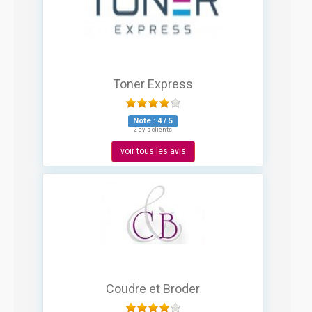
Toner Express
Note :
4
/
5
2 avis clients
voir tous les avis
Coudre et Broder