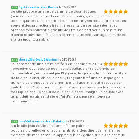
frgr59 a évalué Yves Rocher
le
11/04/2011
5
/
5
ce site propose une large gamme de cosmétiques
(soins du visage, soins du corps, shampoings, maquillages..) de
bonne qualités et à des prix très intéressant. yves rocher propose très
souvent des promotions très intéressante via son site internet et
propose très souvent la gratuité des frais de port pour un minimum
d'achat relativement faible. en somme, tous ces avantages font de ce
site un incontournable.
chouby36 a évalué Wanimo
le
24/04/2009
5
/
5
j'ai commandé une premiere fois en decembre 2008 a
l'occasion des fetes de noel. cette boutique offre du choix ,de
l'alimentation , en passant par l'hygiene, les jouets, le confort . et il y a
de tout pour chat, chien, oiseaux, rongeurs bref une boutique genial
qui en plus propose le paiement par chèque .moi qui n'est pas de
carte bleue c'est super de plus la livraison se passe via le relais colis
tres rapide et plus securisé que par la poste. malgré un soucis avec
un produit je suis satisfaite et j'ai d'ailleurs passé a nouveau
commande hier.
lune5644 a évalué Jean Delatour
le
13/02/2012
5
/
5
sur le site jean delatour j'ai acheté une paire de
boucles d'oreilles en or et diamants et je dois dire que j'ai été très
contente de mon achat. j'ai apprécié la navigation sur le site car tous