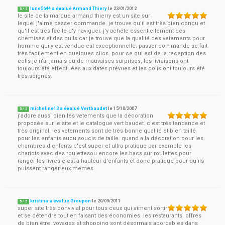
lune5644 a évalué Armand Thiery
le
23/01/2012
5
/
5
le site de la marque armand thierry est un site sur
lequel j'aime passer commande. je trouve qu'il est très bien conçu et
qu'il est très facile d'y naviguer. j'y achète essentiellement des
chemises et des pulls car je trouve que la qualité des vetements pour
homme qui y est vendue est exceptionnelle. passer commande se fait
très facilement en quelques clics. pour ce qui est de la reception des
colis je n'ai jamais eu de mauvaises surprises, les livraisons ont
toujours été effectuées aux dates prévues et les colis ont toujours été
très soignés.
micheline13 a évalué Vertbaudet
le
15/10/2007
5
/
5
j'adore aussi bien les vetements que la décoration
proposée sur le site et le catalogue vert baudet. c'est très tendance et
très original. les vetements sont de très bonne qualité et bien taillé
pour les enfants aucu soucis de taille. quand a la décoration pour les
chambres d'enfants c'est super et ultra pratique par exemple les
chariots avec des roulettesou encore les bacs sur roulettes pour
ranger les livres c'est à hauteur d'enfants et donc pratique pour qu'ils
puissent ranger eux memes
kristina a évalué Groupon
le
20/09/2011
5
/
5
super site très convivial pour tous ceux qui aiment sortir
et se détendre tout en faisant des économies. les restaurants, offres
de bien être, voyages et shopping sont désormais abordables dans