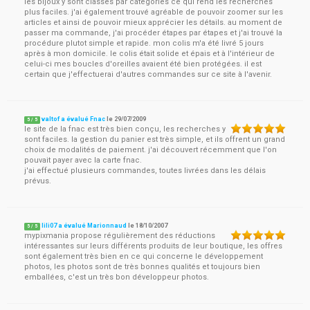
les bijoux y sont classés par catégories ce qui rend les recherches
plus faciles. j'ai également trouvé agréable de pouvoir zoomer sur les
articles et ainsi de pouvoir mieux apprécier les détails. au moment de
passer ma commande, j'ai procéder étapes par étapes et j'ai trouvé la
procédure plutot simple et rapide. mon colis m'a été livré 5 jours
après à mon domicile. le colis était solide et épais et à l'intérieur de
celui-ci mes boucles d'oreilles avaient été bien protégées. il est
certain que j'effectuerai d'autres commandes sur ce site à l'avenir.
valtof a évalué Fnac
le
29/07/2009
5
/
5
le site de la fnac est très bien conçu, les recherches y
sont faciles. la gestion du panier est très simple, et ils offrent un grand
choix de modalités de paiement. j'ai découvert récemment que l'on
pouvait payer avec la carte fnac.
j'ai effectué plusieurs commandes, toutes livrées dans les délais
prévus.
lili07 a évalué Marionnaud
le
18/10/2007
5
/
5
mypixmania propose régulièrement des réductions
intéressantes sur leurs différents produits de leur boutique, les offres
sont également très bien en ce qui concerne le développement
photos, les photos sont de très bonnes qualités et toujours bien
emballées, c'est un très bon développeur photos.