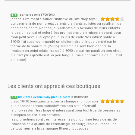
- par
carodav
le
17/06/2013
4
/ 5
je tenais vraiment à saluer l'initiative du site "hop toys"
qui permet à de nombreux parents d'enfants autistes ou souffrant de
handicaps de trouver des jeux adaptés aux besoins de leurs enfants.
le design est gai et coloré, les promotions bien mises en avant. pour
mon petit neveu j'ai opté pour un jeu de carte "les intrus" soldé à
14€40. j'ai aussi commandé un dictionnaire bilingue centré sur le
thème de la nourriture (27€35). les articles sont bien décrits. la
livraison en point relais m'a coûté 6€90 ce qui me paraît un peu cher,
d'autant plus qu'elle est un peu longue (mais conforme à ce qui était
annoncé).
Les clients ont apprécié ces boutiques
lilourom a évalué Bouygues Telecom
le
06/05/2008
5
/
5
bravo 10/10 bouygues telecom a change mon opinion
sur les telephonnes portable!!!tres bon site informatif
le choix restent tres large et interessant pour tout type de personnes
quelques soient leurs activites
les promotions sont tres interessantestout comme leurs delais de
livraisons et la qualite de l'emballage..et bouygues a du reseau de
partout meme a la campagne !!!merci bouygues