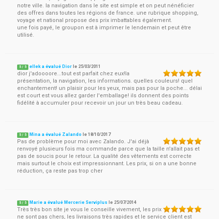
notre ville. la navigation dans le site est simple et on peut nénéficier
des offres dans toutes les régions de france. une rubrique shopping,
voyage et national propose des prix imbattables également.
une fois payé, le groupon est à imprimer le lendemain et peut être
utilisé.
ellek a évalué Dior
le
25/03/2011
5
/
5
dior j'adoooore...tout est parfait chez eux!la
présentation, la navigation, les informations. quelles couleurs! quel
enchantement! un plaisir pour les yeux, mais pas pour la poche... délai
est court est vous allez garder l'emballage! ils donnent des points
fidélité à accumuler pour recevoir un jour un très beau cadeau.
Mina a évalué Zalando
le
18/10/2017
5
/
5
Pas de problème pour moi avec Zalando. J'ai déjà
renvoyé plusieurs fois ma commande parce que la taille n'allait pas et
pas de soucis pour le retour. La qualité des vêtements est correcte
mais surtout le choix est impressionnant. Les prix, si on a une bonne
réduction, ça reste pas trop cher
Marie a évalué Mercerie Serviplus
le
25/07/2014
5
/
5
Très très bon site je vous le conseille vivement, les prix
ne sont pas chers, les livraisons très rapides et le service client est