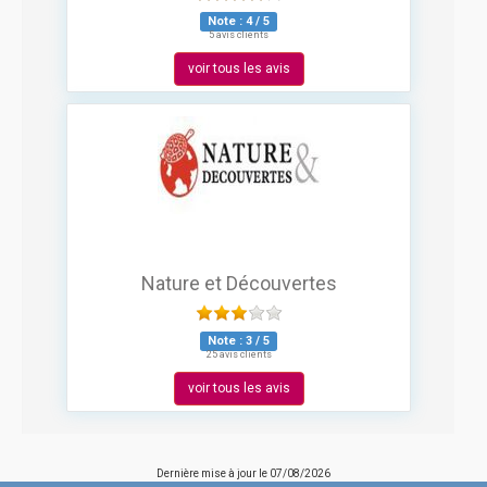
Note :
4
/
5
5 avis clients
voir tous les avis
Nature et Découvertes
Note :
3
/
5
25 avis clients
voir tous les avis
Dernière mise à jour le
07/08/2026