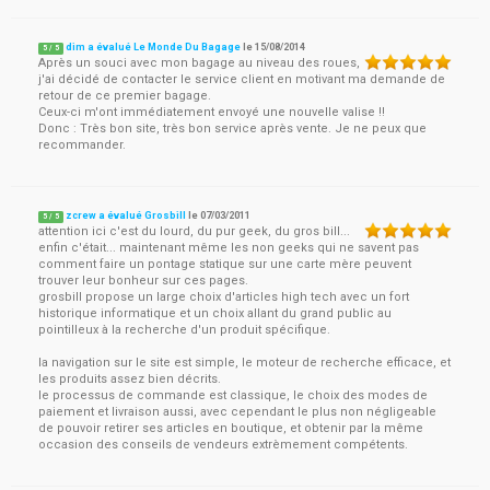
dim a évalué Le Monde Du Bagage
le
15/08/2014
5
/
5
Après un souci avec mon bagage au niveau des roues,
j'ai décidé de contacter le service client en motivant ma demande de
retour de ce premier bagage.
Ceux-ci m'ont immédiatement envoyé une nouvelle valise !!
Donc : Très bon site, très bon service après vente. Je ne peux que
recommander.
zcrew a évalué Grosbill
le
07/03/2011
5
/
5
attention ici c'est du lourd, du pur geek, du gros bill...
enfin c'était... maintenant même les non geeks qui ne savent pas
comment faire un pontage statique sur une carte mère peuvent
trouver leur bonheur sur ces pages.
grosbill propose un large choix d'articles high tech avec un fort
historique informatique et un choix allant du grand public au
pointilleux à la recherche d'un produit spécifique.
la navigation sur le site est simple, le moteur de recherche efficace, et
les produits assez bien décrits.
le processus de commande est classique, le choix des modes de
paiement et livraison aussi, avec cependant le plus non négligeable
de pouvoir retirer ses articles en boutique, et obtenir par la même
occasion des conseils de vendeurs extrèmement compétents.