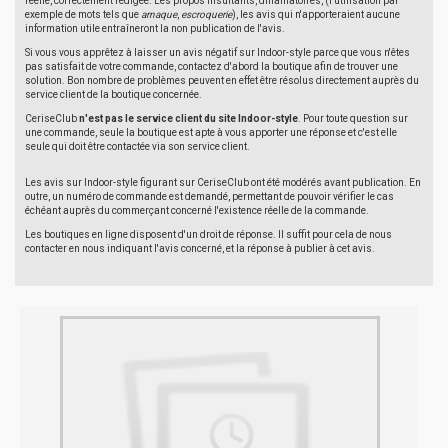
réelle, correctement rédigée. Les propos insultants, diffamatoires, (l'utilisation par
exemple de mots tels que
arnaque
,
escroquerie
), les avis qui n'apporteraient aucune
information utile entraîneront la non publication de l'avis.
Si vous vous apprêtez à laisser un avis négatif sur Indoor-style parce que vous n'êtes
pas satisfait de votre commande, contactez d'abord la boutique afin de trouver une
solution. Bon nombre de problèmes peuvent en effet être résolus directement auprès du
service client de la boutique concernée.
CeriseClub
n'est pas le service client du site Indoor-style
. Pour toute question sur
une commande, seule la boutique est apte à vous apporter une réponse et c'est elle
seule qui doit être contactée via son service client.
Les avis sur Indoor-style figurant sur CeriseClub ont été modérés avant publication. En
outre, un numéro de commande est demandé, permettant de pouvoir vérifier le cas
échéant auprès du commerçant concerné l'existence réelle de la commande.
Les boutiques en ligne disposent d'un droit de réponse. Il suffit pour cela de nous
contacter en nous indiquant l'avis concerné, et la réponse à publier à cet avis.