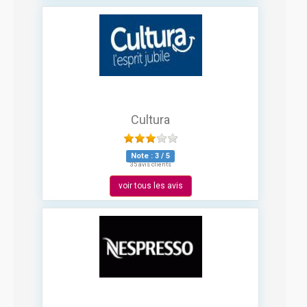
Cultura
Note :
3
/
5
35 avis clients
voir tous les avis