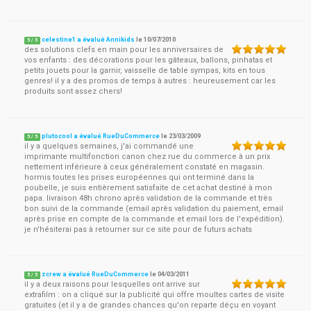
celestine1 a évalué Annikids
le
10/07/2010
5
/
5
des solutions clefs en main pour les anniversaires de
vos enfants : des décorations pour les gâteaux, ballons, pinhatas et
petits jouets pour la garnir, vaisselle de table sympas, kits en tous
genres! il y a des promos de temps à autres : heureusement car les
produits sont assez chers!
plutocool a évalué RueDuCommerce
le
23/03/2009
5
/
5
il y a quelques semaines, j'ai commandé une
imprimante multifonction canon chez rue du commerce à un prix
nettement inférieure à ceux généralement constaté en magasin.
hormis toutes les prises européennes qui ont terminé dans la
poubelle, je suis entièrement satisfaite de cet achat destiné à mon
papa. livraison 48h chrono après validation de la commande et très
bon suivi de la commande (email après validation du paiement, email
après prise en compte de la commande et email lors de l'expédition).
je n'hésiterai pas à retourner sur ce site pour de futurs achats
zcrew a évalué RueDuCommerce
le
04/03/2011
5
/
5
il y a deux raisons pour lesquelles ont arrive sur
extrafilm : on a cliqué sur la publicité qui offre moultes cartes de visite
gratuites (et il y a de grandes chances qu'on reparte déçu en voyant