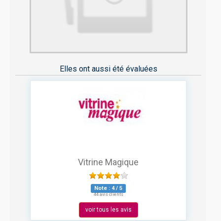
Elles ont aussi été évaluées
Vitrine Magique
Note :
4
/
5
44 avis clients
voir tous les avis