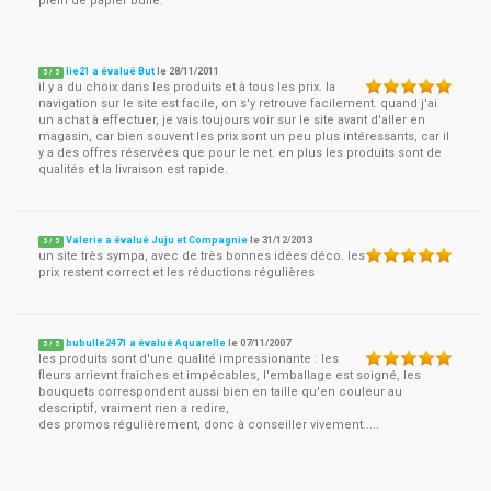
plein de papier bulle.
lie21 a évalué But
le
28/11/2011
5
/
5
il y a du choix dans les produits et à tous les prix. la
navigation sur le site est facile, on s'y retrouve facilement. quand j'ai
un achat à effectuer, je vais toujours voir sur le site avant d'aller en
magasin, car bien souvent les prix sont un peu plus intéressants, car il
y a des offres réservées que pour le net. en plus les produits sont de
qualités et la livraison est rapide.
Valerie a évalué Juju et Compagnie
le
31/12/2013
5
/
5
un site très sympa, avec de très bonnes idées déco. les
prix restent correct et les réductions régulières
bubulle2471 a évalué Aquarelle
le
07/11/2007
5
/
5
les produits sont d'une qualité impressionante : les
fleurs arrievnt fraiches et impécables, l'emballage est soigné, les
bouquets correspondent aussi bien en taille qu'en couleur au
descriptif, vraiment rien a redire,
des promos régulièrement, donc à conseiller vivement.....