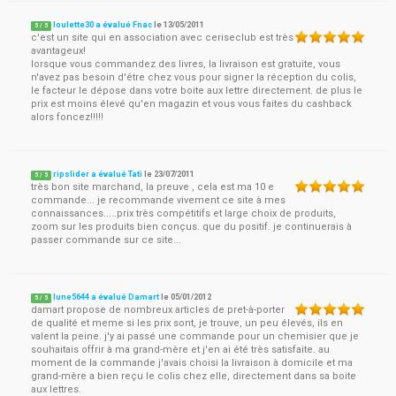
loulette30 a évalué Fnac
le
13/05/2011
5
/
5
c'est un site qui en association avec ceriseclub est très
avantageux!
lorsque vous commandez des livres, la livraison est gratuite, vous
n'avez pas besoin d'être chez vous pour signer la réception du colis,
le facteur le dépose dans votre boite aux lettre directement. de plus le
prix est moins élevé qu'en magazin et vous vous faites du cashback
alors foncez!!!!!
ripslider a évalué Tati
le
23/07/2011
5
/
5
très bon site marchand, la preuve , cela est ma 10 e
commande... je recommande vivement ce site à mes
connaissances.....prix très compétitifs et large choix de produits,
zoom sur les produits bien conçus. que du positif. je continuerais à
passer commande sur ce site...
lune5644 a évalué Damart
le
05/01/2012
5
/
5
damart propose de nombreux articles de pret-à-porter
de qualité et meme si les prix sont, je trouve, un peu élevés, ils en
valent la peine. j'y ai passé une commande pour un chemisier que je
souhaitais offrir à ma grand-mère et j'en ai été très satisfaite. au
moment de la commande j'avais choisi la livraison à domicile et ma
grand-mère a bien reçu le colis chez elle, directement dans sa boite
aux lettres.