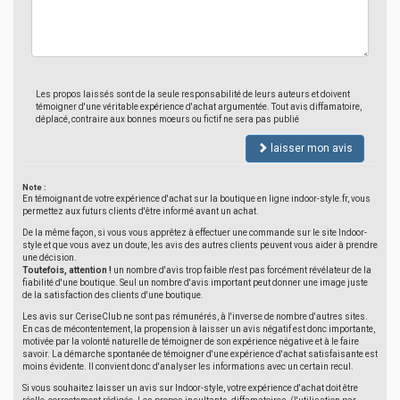
Les propos laissés sont de la seule responsabilité de leurs auteurs et doivent
témoigner d'une véritable expérience d'achat argumentée. Tout avis diffamatoire,
déplacé, contraire aux bonnes moeurs ou fictif ne sera pas publié
laisser mon avis
Note :
En témoignant de votre expérience d'achat sur la boutique en ligne indoor-style.fr, vous
permettez aux futurs clients d'être informé avant un achat.
De la même façon, si vous vous apprêtez à effectuer une commande sur le site Indoor-
style et que vous avez un doute, les avis des autres clients peuvent vous aider à prendre
une décision.
Toutefois, attention !
un nombre d'avis trop faible n'est pas forcément révélateur de la
fiabilité d'une boutique. Seul un nombre d'avis important peut donner une image juste
de la satisfaction des clients d'une boutique.
Les avis sur CeriseClub ne sont pas rémunérés, à l'inverse de nombre d'autres sites.
En cas de mécontentement, la propension à laisser un avis négatif est donc importante,
motivée par la volonté naturelle de témoigner de son expérience négative et à le faire
savoir. La démarche spontanée de témoigner d'une expérience d'achat satisfaisante est
moins évidente. Il convient donc d'analyser les informations avec un certain recul.
Si vous souhaitez laisser un avis sur Indoor-style, votre expérience d'achat doit être