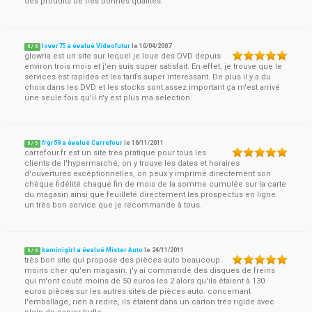
des produits de très bonnes qualités.
lover75 a évalué Videofutur
le
10/04/2007
5
/
5
glowria est un site sur lequel je loue des DVD depuis
environ trois mois et j'en suis super satisfait. En effet, je trouve que le
services est rapides et les tarifs super interessant. De plus il y a du
choix dans les DVD et les stocks sont assez important ça m'est arrivé
une seule fois qu'il n'y est plus ma selection.
frgr59 a évalué Carrefour
le
16/11/2011
5
/
5
carrefour.fr est un site très pratique pour tous les
clients de l'hypermarché, on y trouve les dates et horaires
d'ouvertures exceptionnelles, on peux y imprimé directement son
chèque fidélité chaque fin de mois de la somme cumulée sur la carte
du magasin ainsi que feuilleté directement les prospectus en ligne.
un très bon service que je recommande à tous.
kaminigirl a évalué Mister Auto
le
24/11/2011
5
/
5
très bon site qui propose des pièces auto beaucoup
moins cher qu'en magasin. j'y ai commandé des disques de freins
qui m'ont couté moins de 50 euros les 2 alors qu'ils étaient à 130
euros pièces sur les autres sites de pièces auto. concernant
l'emballage, rien à redire, ils étaient dans un carton très rigide avec