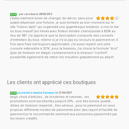
- par
carodav
le
28/06/2013
4
/ 5
j'avais vraiment envie de changer de décor, sans pour
autant dépenser une fortune. je suis tombée au bon moment sur le
site "indoor style" qui organisait une gigantesque braderie. a moi le bar
en bois massif (en hévéa avec finition teintée chêne)soldé à 829€ au
lieu de 987. j'ai apprécié que la description comporte des conseils
d'entretien du bois. même si je n'y ai pas eu recours le paiement en 3
fois sans frais est toujours appréciable. j'ai aussi repéré une jolie
console extensible à 321€. pour la livraison, j'ai choisi la formule "éco"
(pas de livraison en étage) contrairement à la livraison "confort".
possibilité également de retirer les meubles gratuitement au dépôt.
Les clients ont apprécié ces boutiques
yuccastel a évalué Canevas
le
21/06/2007
5
/
5
large choix d'articles , de broderies et canevas , les
promotions sont excellentes jusqu'à 50% , une très bonne qualité ,
délais de livraison respecté , très sérieux , pour le paiement on vous
propose différents modes de paiements avec des report et facilité de
paiement je le recommande vivement aux personnes passionnés par
les loisirs créatifs