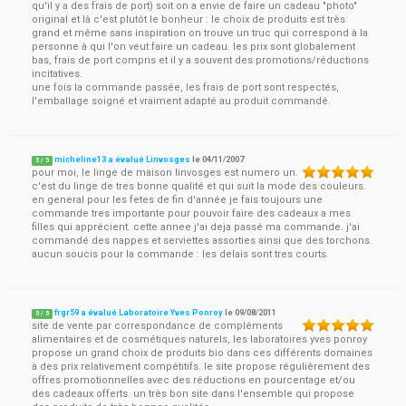
qu'il y a des frais de port) soit on a envie de faire un cadeau "photo"
original et là c'est plutôt le bonheur : le choix de produits est très
grand et même sans inspiration on trouve un truc qui correspond à la
personne à qui l'on veut faire un cadeau. les prix sont globalement
bas, frais de port compris et il y a souvent des promotions/réductions
incitatives.
une fois la commande passée, les frais de port sont respectés,
l'emballage soigné et vraiment adapté au produit commandé.
micheline13 a évalué Linvosges
le
04/11/2007
5
/
5
pour moi, le linge de maison linvosges est numero un.
c'est du linge de tres bonne qualité et qui suit la mode des couleurs.
en general pour les fetes de fin d'année je fais toujours une
commande tres importante pour pouvoir faire des cadeaux a mes
filles qui apprécient. cette annee j'ai deja passé ma commande. j'ai
commandé des nappes et serviettes assorties ainsi que des torchons.
aucun soucis pour la commande : les delais sont tres courts.
frgr59 a évalué Laboratoire Yves Ponroy
le
09/08/2011
5
/
5
site de vente par correspondance de compléments
alimentaires et de cosmétiques naturels, les laboratoires yves ponroy
propose un grand choix de produits bio dans ces différents domaines
à des prix relativement compétitifs. le site propose régulièrement des
offres promotionnelles avec des réductions en pourcentage et/ou
des cadeaux offerts. un très bon site dans l'ensemble qui propose