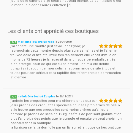
jour à cette carence et je serai à nouveau cliente. Le point faible c'est
le manque d'accessoires entretien.[7]
Les clients ont apprécié ces boutiques
marieline10 a évalué Yoox
le
22/04/2010
5
/
5
j'ai acheté une montre just cavalli chez yoox, je
recherchais cette montre depuis plusieurs semaines et je l'ai enfin
trouvée.celle-ci m'a été livrée très rapidement elle venait d'italie en
moins de 72 heures je la recevait dans un superbe emballage très
bien protégé .pour ce qui est du paiement il ne m'a été débité
qu'après réception de mon colis.je recommande ce site à tous et
toutes pour son sérieux et sa rapidité des traitements de commandes
et d'envoi
nathdu64 a évalué Zooplus
le
26/11/2011
5
/
5
j'achète les croquettes pour ma chienne chez eux car
je lui prends des croquettes spéciales pour ses problèmes de peaux
et je trouve que ces croquettes sont moins chères qu'ailleurs,
comme je prends de sacs de 12 kg les frais de port sont gratuits et en
plus j'ai droit a des points que je cumule et ensuite on peut choisir un
cadeaux dans la boutique.
la livraison se fait à domicile par un livreur et je trouve ça très pratique