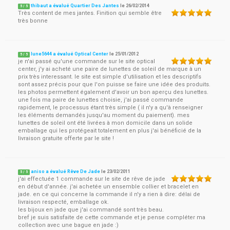
thibaut a évalué Quartier Des Jantes
le
26/02/2014
5
/
5
Très content de mes jantes. Finition qui semble être
très bonne
lune5644 a évalué Optical Center
le
25/01/2012
5
/
5
je n'ai passé qu'une commande sur le site optical
center, j'y ai acheté une paire de lunettes de soleil de marque à un
prix très interessant. le site est simple d'utilisation et les descriptifs
sont assez précis pour que l'on puisse se faire une idée des produits.
les photos permettent également d'avoir un bon aperçu des lunettes.
une fois ma paire de lunettes choisie, j'ai passé commande
rapidement, le processus étant très simple ( il n'y a qu'à renseigner
les éléments demandés jusqu'au moment du paiement). mes
lunettes de soleil ont été livrées à mon domicile dans un solide
emballage qui les protégeait totalement en plus j'ai bénéficié de la
livraison gratuite offerte par le site !
aniso a évalué Rêve De Jade
le
23/02/2011
5
/
5
j'ai effectuée 1 commande sur le site de rêve de jade
en début d'année. j'ai achetée un ensemble collier et bracelet en
jade. en ce qui concerne la commande il n'y a rien à dire: délai de
livraison respecté, emballage ok.
les bijoux en jade que j'ai commandé sont très beau.
bref je suis satisfaite de cette commande et je pense compléter ma
collection avec une bague en jade :)