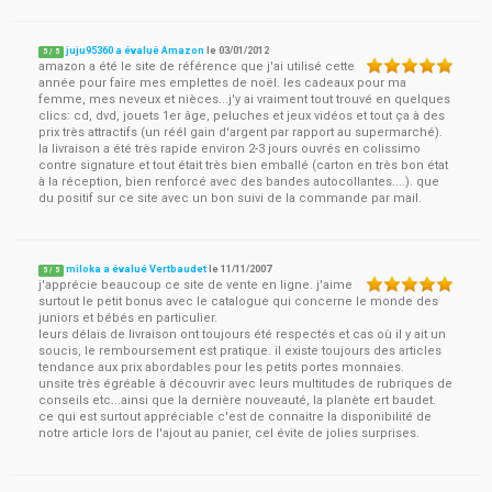
juju95360 a évalué Amazon
le
03/01/2012
5
/
5
amazon a été le site de référence que j'ai utilisé cette
année pour faire mes emplettes de noël. les cadeaux pour ma
femme, mes neveux et nièces...j'y ai vraiment tout trouvé en quelques
clics: cd, dvd, jouets 1er âge, peluches et jeux vidéos et tout ça à des
prix très attractifs (un réél gain d'argent par rapport au supermarché).
la livraison a été très rapide environ 2-3 jours ouvrés en colissimo
contre signature et tout était très bien emballé (carton en très bon état
à la réception, bien renforcé avec des bandes autocollantes....). que
du positif sur ce site avec un bon suivi de la commande par mail.
miloka a évalué Vertbaudet
le
11/11/2007
5
/
5
j'apprécie beaucoup ce site de vente en ligne. j'aime
surtout le petit bonus avec le catalogue qui concerne le monde des
juniors et bébés en particulier.
leurs délais de livraison ont toujours été respectés et cas où il y ait un
soucis, le remboursement est pratique. il existe toujours des articles
tendance aux prix abordables pour les petits portes monnaies.
unsite très égréable à découvrir avec leurs multitudes de rubriques de
conseils etc...ainsi que la dernière nouveauté, la planète ert baudet.
ce qui est surtout appréciable c'est de connaitre la disponibilité de
notre article lors de l'ajout au panier, cel évite de jolies surprises.