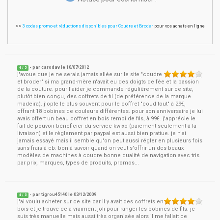
>>
3 codes promo et réductions disponibles pour Coudre et Broder
pour vos achats en ligne
- par
carodav
le
10/07/2012
4
/ 5
j'avoue que je ne serais jamais allée sur le site "coudre
et broder" si ma grand-mère n'avait eu des doigts de fée et la passion
de la couture. pour l'aider je commande régulièrement sur ce site,
plutôt bien conçu, des coffrets de fil (de préférence de la marque
madeira). j'opte le plus souvent pour le coffret "coud tout" à 29€,
offrant 18 bobines de couleurs différentes. pour son anniversaire je lui
avais offert un beau coffret en bois rempi de fils, à 99€. j'apprécie le
fait de pouvoir bénéficier du service kwixo (paiement seulement à la
livraison) et le règlement par paypal est aussi bien pratiue. je n'ai
jamais essayé mais il semble qu'on peut aussi régler en plusieurs fois
sans frais à cb: bon à savoir quand on veut s'offrir un des beaux
modèles de machines à coudre.bonne qualité de navigation avec tris
par prix, marques, types de produits, promos...
- par
tigrou45140
le
03/12/2009
4
/ 5
j'ai voulu acheter sur ce site car il y avait des coffrets en
bois et je trouve cela vraiment joli pour ranger les bobines de fils. je
suis très manuelle mais aussi très organisée alors il me fallait ce