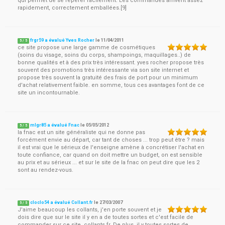
qui permet de se repérer facilement. Les commandes arrivent assez
rapidement, correctement emballées.[9]
frgr59 a évalué Yves Rocher
le
11/04/2011
5
/
5
ce site propose une large gamme de cosmétiques
(soins du visage, soins du corps, shampoings, maquillages..) de
bonne qualités et à des prix très intéressant. yves rocher propose très
souvent des promotions très intéressante via son site internet et
propose très souvent la gratuité des frais de port pour un minimum
d'achat relativement faible. en somme, tous ces avantages font de ce
site un incontournable.
mlgr85 a évalué Fnac
le
05/05/2012
5
/
5
la fnac est un site généraliste qui ne donne pas
forcément envie au départ, car tant de choses ... trop peut être ? mais
il est vrai que le sérieux de l'enseigne amène à concrétiser l'achat en
toute confiance, car quand on doit mettre un budget, on est sensible
au prix et au sérieux ... et sur le site de la fnac on peut dire que les 2
sont au rendez-vous.
cloclo54 a évalué Collant.fr
le
27/03/2007
5
/
5
J'aime beaucoup les collants, j'en porte souvent et je
dois dire que sur le site il y en a de toutes sortes et c'est facile de
commander sur ce site, collants.fr. De plus, il y toutes sortes de