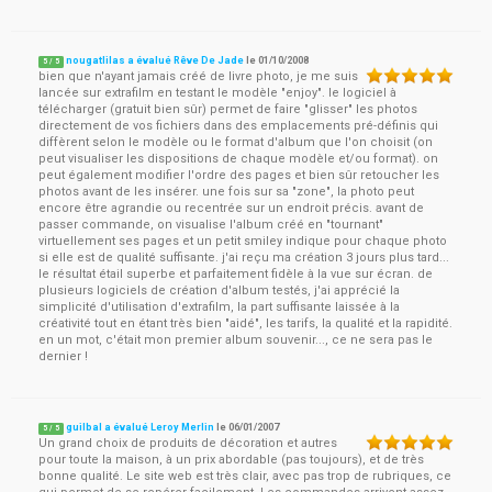
nougatlilas a évalué Rêve De Jade
le
01/10/2008
5
/
5
bien que n'ayant jamais créé de livre photo, je me suis
lancée sur extrafilm en testant le modèle "enjoy". le logiciel à
télécharger (gratuit bien sûr) permet de faire "glisser" les photos
directement de vos fichiers dans des emplacements pré-définis qui
diffèrent selon le modèle ou le format d'album que l'on choisit (on
peut visualiser les dispositions de chaque modèle et/ou format). on
peut également modifier l'ordre des pages et bien sûr retoucher les
photos avant de les insérer. une fois sur sa "zone", la photo peut
encore être agrandie ou recentrée sur un endroit précis. avant de
passer commande, on visualise l'album créé en "tournant"
virtuellement ses pages et un petit smiley indique pour chaque photo
si elle est de qualité suffisante. j'ai reçu ma création 3 jours plus tard...
le résultat étail superbe et parfaitement fidèle à la vue sur écran. de
plusieurs logiciels de création d'album testés, j'ai apprécié la
simplicité d'utilisation d'extrafilm, la part suffisante laissée à la
créativité tout en étant très bien "aidé", les tarifs, la qualité et la rapidité.
en un mot, c'était mon premier album souvenir..., ce ne sera pas le
dernier !
guilbal a évalué Leroy Merlin
le
06/01/2007
5
/
5
Un grand choix de produits de décoration et autres
pour toute la maison, à un prix abordable (pas toujours), et de très
bonne qualité. Le site web est très clair, avec pas trop de rubriques, ce