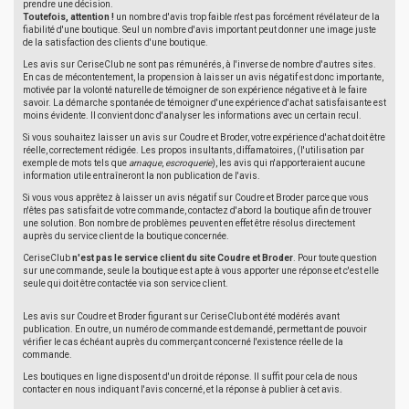
prendre une décision.
Toutefois, attention !
un nombre d'avis trop faible n'est pas forcément révélateur de la
fiabilité d'une boutique. Seul un nombre d'avis important peut donner une image juste
de la satisfaction des clients d'une boutique.
Les avis sur CeriseClub ne sont pas rémunérés, à l'inverse de nombre d'autres sites.
En cas de mécontentement, la propension à laisser un avis négatif est donc importante,
motivée par la volonté naturelle de témoigner de son expérience négative et à le faire
savoir. La démarche spontanée de témoigner d'une expérience d'achat satisfaisante est
moins évidente. Il convient donc d'analyser les informations avec un certain recul.
Si vous souhaitez laisser un avis sur Coudre et Broder, votre expérience d'achat doit être
réelle, correctement rédigée. Les propos insultants, diffamatoires, (l'utilisation par
exemple de mots tels que
arnaque
,
escroquerie
), les avis qui n'apporteraient aucune
information utile entraîneront la non publication de l'avis.
Si vous vous apprêtez à laisser un avis négatif sur Coudre et Broder parce que vous
n'êtes pas satisfait de votre commande, contactez d'abord la boutique afin de trouver
une solution. Bon nombre de problèmes peuvent en effet être résolus directement
auprès du service client de la boutique concernée.
CeriseClub
n'est pas le service client du site Coudre et Broder
. Pour toute question
sur une commande, seule la boutique est apte à vous apporter une réponse et c'est elle
seule qui doit être contactée via son service client.
Les avis sur Coudre et Broder figurant sur CeriseClub ont été modérés avant
publication. En outre, un numéro de commande est demandé, permettant de pouvoir
vérifier le cas échéant auprès du commerçant concerné l'existence réelle de la
commande.
Les boutiques en ligne disposent d'un droit de réponse. Il suffit pour cela de nous
contacter en nous indiquant l'avis concerné, et la réponse à publier à cet avis.