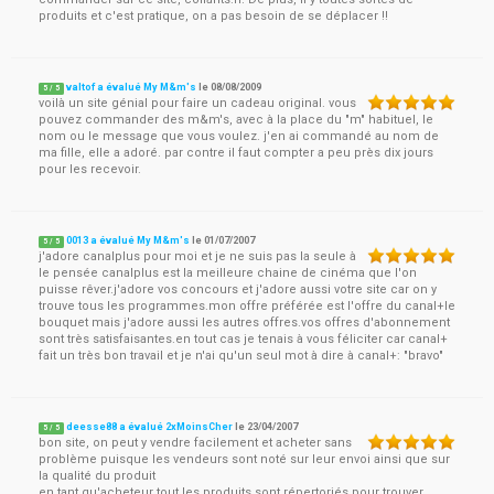
produits et c'est pratique, on a pas besoin de se déplacer !!
valtof a évalué My M&m's
le
08/08/2009
5
/
5
voilà un site génial pour faire un cadeau original. vous
pouvez commander des m&m's, avec à la place du "m" habituel, le
nom ou le message que vous voulez. j'en ai commandé au nom de
ma fille, elle a adoré. par contre il faut compter a peu près dix jours
pour les recevoir.
0013 a évalué My M&m's
le
01/07/2007
5
/
5
j'adore canalplus pour moi et je ne suis pas la seule à
le pensée canalplus est la meilleure chaine de cinéma que l'on
puisse rêver.j'adore vos concours et j'adore aussi votre site car on y
trouve tous les programmes.mon offre préférée est l'offre du canal+le
bouquet mais j'adore aussi les autres offres.vos offres d'abonnement
sont très satisfaisantes.en tout cas je tenais à vous féliciter car canal+
fait un très bon travail et je n'ai qu'un seul mot à dire à canal+: "bravo"
deesse88 a évalué 2xMoinsCher
le
23/04/2007
5
/
5
bon site, on peut y vendre facilement et acheter sans
problème puisque les vendeurs sont noté sur leur envoi ainsi que sur
la qualité du produit
en tant qu'acheteur tout les produits sont répertoriés pour trouver