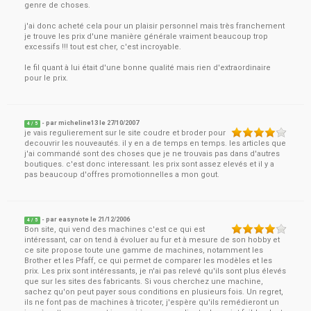
genre de choses.
j'ai donc acheté cela pour un plaisir personnel mais très franchement
je trouve les prix d'une manière générale vraiment beaucoup trop
excessifs !!! tout est cher, c'est incroyable.
le fil quant à lui était d'une bonne qualité mais rien d'extraordinaire
pour le prix.
- par
micheline13
le
27/10/2007
4
/ 5
je vais regulierement sur le site coudre et broder pour
decouvrir les nouveautés. il y en a de temps en temps. les articles que
j'ai commandé sont des choses que je ne trouvais pas dans d'autres
boutiques. c'est donc interessant. les prix sont assez elevés et il y a
pas beaucoup d'offres promotionnelles a mon gout.
- par
easynote
le
21/12/2006
4
/ 5
Bon site, qui vend des machines c'est ce qui est
intéressant, car on tend à évoluer au fur et à mesure de son hobby et
ce site propose toute une gamme de machines, notamment les
Brother et les Pfaff, ce qui permet de comparer les modèles et les
prix. Les prix sont intéressants, je n'ai pas relevé qu'ils sont plus élevés
que sur les sites des fabricants. Si vous cherchez une machine,
sachez qu'on peut payer sous conditions en plusieurs fois. Un regret,
ils ne font pas de machines à tricoter, j'espère qu'ils remédieront un