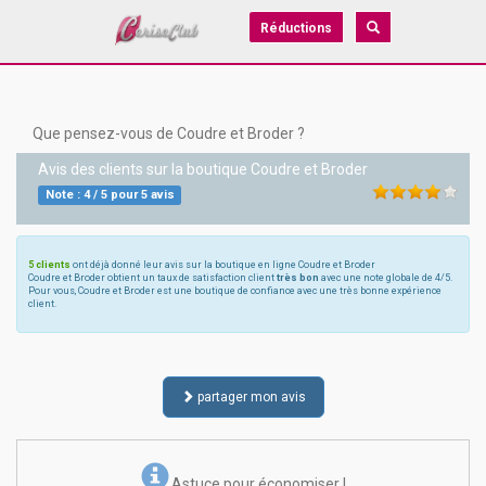
Réductions
Que pensez-vous de Coudre et Broder ?
Avis des clients sur la boutique
Coudre et Broder
Note :
4
/
5
pour
5
avis
5 clients
ont déjà donné leur avis sur la boutique en ligne Coudre et Broder
Coudre et Broder obtient un taux de satisfaction client
très bon
avec une note globale de 4/5.
Pour vous, Coudre et Broder est une boutique de confiance avec une très bonne expérience
client.
partager mon avis
Astuce pour économiser !