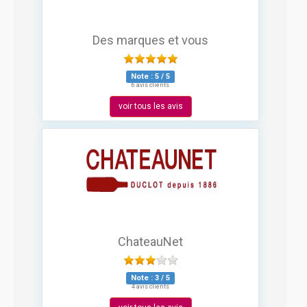
Des marques et vous
Note :
5
/
5
6 avis clients
voir tous les avis
ChateauNet
Note :
3
/
5
4 avis clients