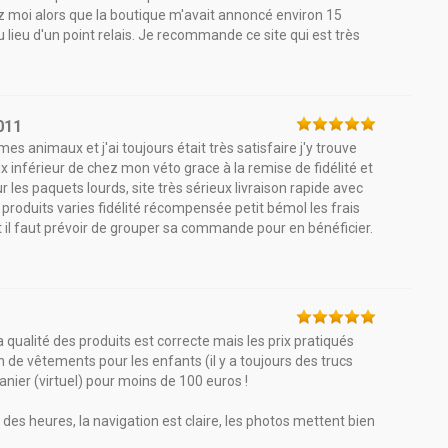
chez moi alors que la boutique m'avait annoncé environ 15
au lieu d'un point relais. Je recommande ce site qui est très
011
 animaux et j'ai toujours était très satisfaire j'y trouve
 inférieur de chez mon véto grace à la remise de fidélité et
r les paquets lourds, site très sérieux livraison rapide avec
es produits varies fidélité récompensée petit bémol les frais
t il faut prévoir de grouper sa commande pour en bénéficier.
a qualité des produits est correcte mais les prix pratiqués
n de vêtements pour les enfants (il y a toujours des trucs
 panier (virtuel) pour moins de 100 euros !
des heures, la navigation est claire, les photos mettent bien