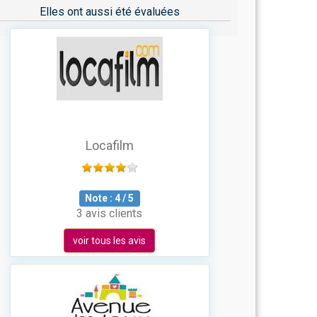
Elles ont aussi été évaluées
Locafilm
Note :
4
/
5
3 avis clients
voir tous les avis