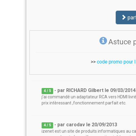
par
Astuce 
>>
code promo pour 
- par
RICHARD Gilbert
le
09/03/2014
4
/ 5
j'ai commandé un adaptateur RCA vers HDMI livré 
prix intèressant ,fonctionnement parfait etc.
- par
carodav
le
20/09/2013
4
/ 5
izenet est un site de produits informatiques au