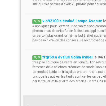
site qui m'a permis d'avoir 20 photos pour seuleme
vio92100 a évalué Lampe Avenue
l
5
/
5
4 appliques pour l'extérieur de ma maison comma
photos et au descriptif, rien à dire. Les applique
un carton plus grand lui même bullé. Bref super em
pas besoin d'avoir des conseils. Je recommande c
frgr59 a évalué Sonia Rykiel
le
04/1
5
/
5
très jolie boutique de vente en ligne ou l'on retro
femmes de la célèbres créatrice de mode "sonia ry
de mode à l'aide de très jolies photos. le site est d
uns que les autres. les tarifs sont certes un pe
par le travail et la qualité des articles. un très j