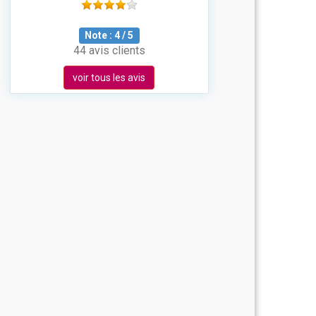
Note :
4
/
5
44 avis clients
voir tous les avis