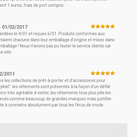
nt 1 euros, frais de port compris.
e
01/02/2017
ndées le 4/01 et reçues 6/01. Produits conformes aux
s étaient chacune dans leur emballage d'origine et mises dans
ballage ! Nous n'avons pas pu tester le service clients car
e site.
2/2011
uve les collections de prêt-à-porter et d'accessoires pour
kiel". les vêtements sont présentés à la façon d'un défilé
onc très agréable à visiter, les vêtements tous plus jolis les
u élevés comme beaucoup de grandes marques mais justifier
oli site à connaitre absolument par tous les férus de mode.