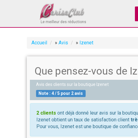
Le meilleur des réductions
Accueil
»
Avis
»
Izenet
Que pensez-vous de Iz
Avis des clients sur la boutique
Izenet
Note :
4
/
5
pour
2
avis
2 clients
ont déjà donné leur avis sur la boutiq
Izenet obtient un taux de satisfaction client
trè
Pour vous, Izenet est une boutique de confianc