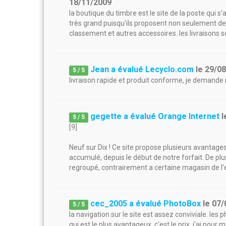
18/11/2009
la boutique du timbre est le site de la poste qui s
très grand puisqu'ils proposent non seulement de
classement et autres accessoires. les livraisons 
Jean a évalué Lecyclo.com
le
29/0
5
/
5
livraison rapide et produit conforme, je demande 
gegette a évalué Orange Internet
l
5
/
5
[9]
Neuf sur Dix ! Ce site propose plusieurs avantag
accumulé, depuis le début de notre forfait. De plu
regroupé, contrairement a certaine magasin de l'
cec_2005 a évalué PhotoBox
le
07/
5
/
5
la navigation sur le site est assez conviviale. les 
qui est le plus avantageux, c'est le prix. j'ai pour