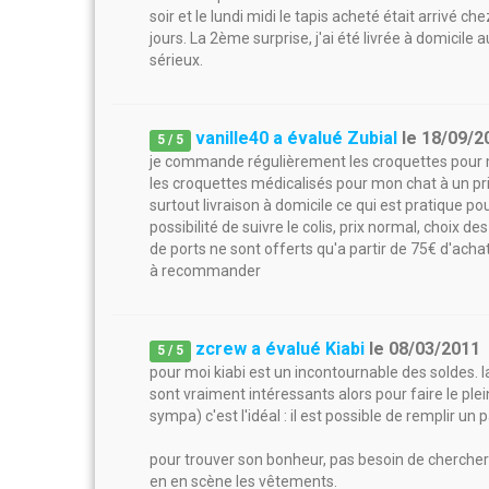
soir et le lundi midi le tapis acheté était arrivé 
jours. La 2ème surprise, j'ai été livrée à domicile 
sérieux.
vanille40 a évalué Zubial
le
18/09/2
5
/
5
je commande régulièrement les croquettes pour mes
les croquettes médicalisés pour mon chat à un prix
surtout livraison à domicile ce qui est pratique pou
possibilité de suivre le colis, prix normal, choix d
de ports ne sont offerts qu'a partir de 75€ d'acha
à recommander
zcrew a évalué Kiabi
le
08/03/2011
5
/
5
pour moi kiabi est un incontournable des soldes. l
sont vraiment intéressants alors pour faire le plei
sympa) c'est l'idéal : il est possible de remplir un
pour trouver son bonheur, pas besoin de chercher 
en en scène les vêtements.