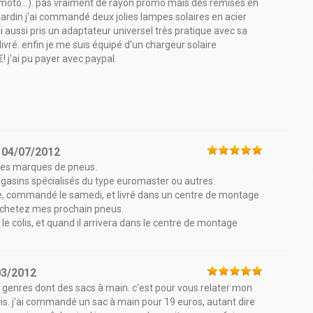
o-moto...). pas vraiment de rayon promo mais des remises en
din j'ai commandé deux jolies lampes solaires en acier
ai aussi pris un adaptateur universel très pratique avec sa
livré. enfin je me suis équipé d'un chargeur solaire
 j'ai pu payer avec paypal.
e
04/07/2012
 les marques de pneus.
magasins spécialisés du type euromaster ou autres.
pide, commandé le samedi, et livré dans un centre de montage
 achetez mes prochain pneus.
t le colis, et quand il arrivera dans le centre de montage
03/2012
 genres dont des sacs à main. c'est pour vous relater mon
s. j'ai commandé un sac à main pour 19 euros, autant dire