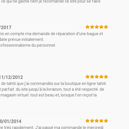
te ce qui ne gâche rien! je recomande ce site pour se faire
/2017
pris en compte ma demande de réparation d'une bague et
date prévue initialement.
 professionnalisme du personnel.
11/12/2012
n de tahiti que j'ai commandés sur la boutique en ligne tahiti
 parfait. du site jusqu'à la livraison, tout a été respecté. de
 magasin virtuel. tout est beau et, lorsque l'on reçoit la
0/01/2014
vrée très rapidement. J'ai passé ma commande le mercredi