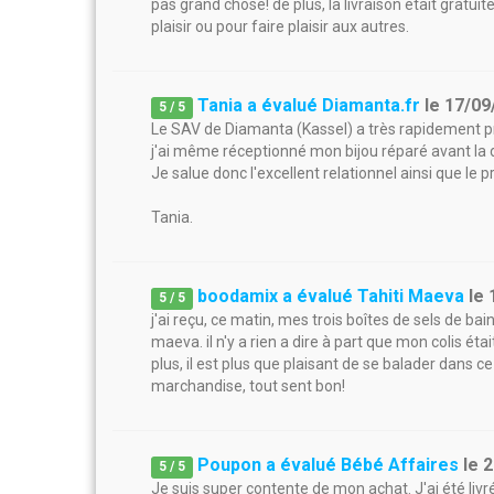
pas grand chose! de plus, la livraison était gratui
plaisir ou pour faire plaisir aux autres.
Tania a évalué Diamanta.fr
le
17/09
5
/
5
Le SAV de Diamanta (Kassel) a très rapidement 
j'ai même réceptionné mon bijou réparé avant la 
Je salue donc l'excellent relationnel ainsi que le
Tania.
boodamix a évalué Tahiti Maeva
le
5
/
5
j'ai reçu, ce matin, mes trois boîtes de sels de bai
maeva. il n'y a rien a dire à part que mon colis était
plus, il est plus que plaisant de se balader dans ce
marchandise, tout sent bon!
Poupon a évalué Bébé Affaires
le
2
5
/
5
Je suis super contente de mon achat. J'ai été li