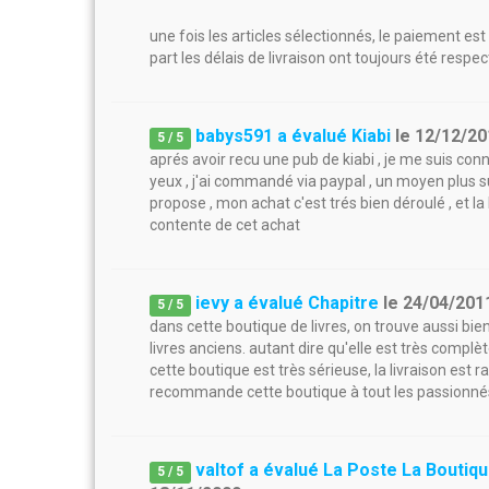
une fois les articles sélectionnés, le paiement es
part les délais de livraison ont toujours été respec
babys591 a évalué Kiabi
le
12/12/20
5
/
5
aprés avoir recu une pub de kiabi , je me suis conn
yeux , j'ai commandé via paypal , un moyen plus s
propose , mon achat c'est trés bien déroulé , et la l
contente de cet achat
ievy a évalué Chapitre
le
24/04/201
5
/
5
dans cette boutique de livres, on trouve aussi bi
livres anciens. autant dire qu'elle est très complèt
cette boutique est très sérieuse, la livraison est r
recommande cette boutique à tout les passionnés
valtof a évalué La Poste La Boutiq
5
/
5