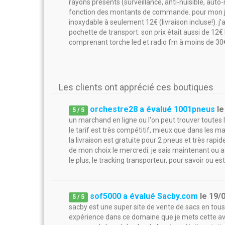
rayons présents (surveillance, anti-nuisible, aut
fonction des montants de commande. pour mon jar
inoxydable à seulement 12€ (livraison incluse!). j'
pochette de transport. son prix était aussi de 12€ 
comprenant torche led et radio fm à moins de 30€!
Les clients ont apprécié ces boutiques
orchestre28 a évalué 1001pneus
l
5
/
5
un marchand en ligne ou l'on peut trouver toutes
le tarif est très compétitif, mieux que dans les 
la livraison est gratuite pour 2 pneus et très ra
de mon choix le mercredi. je sais maintenant ou
le plus, le tracking transporteur, pour savoir ou es
sof5000 a évalué Sacby.com
le
19/
5
/
5
sacby est une super site de vente de sacs en tous
expérience dans ce domaine que je mets cette avi