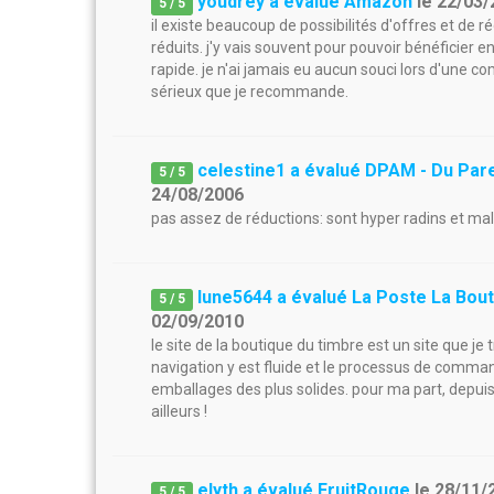
youdrey a évalué Amazon
le
22/03/
5
/
5
il existe beaucoup de possibilités d'offres et de ré
réduits. j'y vais souvent pour pouvoir bénéficier en
rapide. je n'ai jamais eu aucun souci lors d'une 
sérieux que je recommande.
celestine1 a évalué DPAM - Du Par
5
/
5
24/08/2006
pas assez de réductions: sont hyper radins et malg
lune5644 a évalué La Poste La Bou
5
/
5
02/09/2010
le site de la boutique du timbre est un site que je t
navigation y est fluide et le processus de command
emballages des plus solides. pour ma part, depuis 
ailleurs !
elyth a évalué FruitRouge
le
28/11/
5
/
5