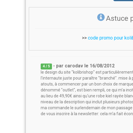
Astuce 
>>
code promo pour kolib
- par
carodav
le
16/08/2012
4
/ 5
le design du site "kolibrishop" est particulièreme
l'internaute juste pour paraître "branché". mise à
atouts, à commencer par un bon choix de marques (
dénommé "outlet", est bien rempli, ce qui m'a in
au lieu de 49,90€ ainsi qu'une robe kiel rayée bla
niveau de la description qui inclut plusieurs photo
ma commande le surlendemain de mon passage sur 
de vous inscrire à la newsletter: cela m'a fait éco