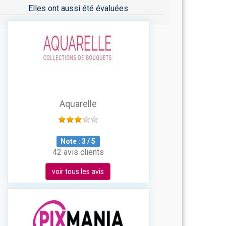
Elles ont aussi été évaluées
Aquarelle
Note :
3
/
5
42 avis clients
voir tous les avis