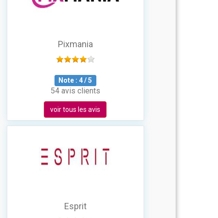
Pixmania
Note :
4
/
5
54 avis clients
voir tous les avis
Esprit