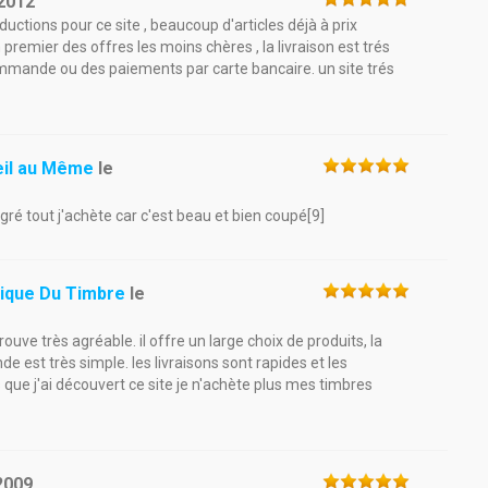
2012
ductions pour ce site , beaucoup d'articles déjà à prix
 premier des offres les moins chères , la livraison est trés
commande ou des paiements par carte bancaire. un site trés
eil au Même
le
ré tout j'achète car c'est beau et bien coupé[9]
tique Du Timbre
le
rouve très agréable. il offre un large choix de produits, la
e est très simple. les livraisons sont rapides et les
que j'ai découvert ce site je n'achète plus mes timbres
2009