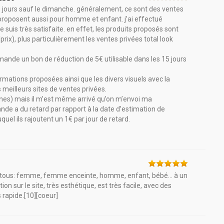
s jours sauf le dimanche. généralement, ce sont des ventes
proposent aussi pour homme et enfant. j’ai effectué
e suis très satisfaite. en effet, les produits proposés sont
rix), plus particulièrement les ventes privées total look
mmande un bon de réduction de 5€ utilisable dans les 15 jours
ormations proposées ainsi que les divers visuels avec la
 meilleurs sites de ventes privées.
aines) mais il m’est même arrivé qu’on m’envoi ma
e a du retard par rapport à la date d’estimation de
uquel ils rajoutent un 1€ par jour de retard.
r tous: femme, femme enceinte, homme, enfant, bébé... à un
ion sur le site, très esthétique, est très facile, avec des
s rapide.[10][coeur]