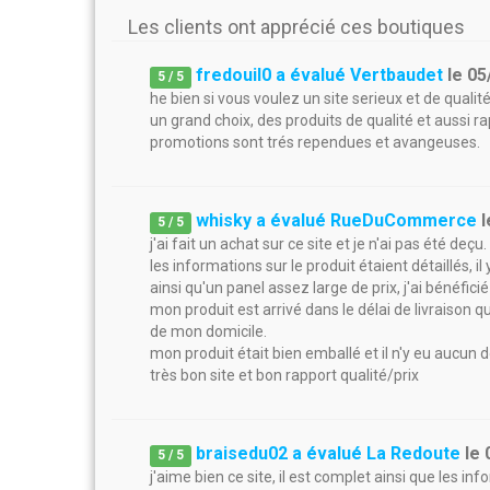
Les clients ont apprécié ces boutiques
fredouil0 a évalué Vertbaudet
le
05
5
/
5
he bien si vous voulez un site serieux et de qualit
un grand choix, des produits de qualité et aussi ra
promotions sont trés rependues et avangeuses.
whisky a évalué RueDuCommerce
l
5
/
5
j'ai fait un achat sur ce site et je n'ai pas été deçu.
les informations sur le produit étaient détaillés, il
ainsi qu'un panel assez large de prix, j'ai bénéficié
mon produit est arrivé dans le délai de livraison q
de mon domicile.
mon produit était bien emballé et il n'y eu aucun 
très bon site et bon rapport qualité/prix
braisedu02 a évalué La Redoute
le
5
/
5
j'aime bien ce site, il est complet ainsi que les i