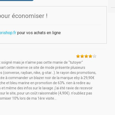
pour économiser !
rishop.fr
pour vos achats en ligne
nt soigné mais je n'aime pas cette manie de "tutoyer"
 part cette réserve ce site de mode présente plusieurs
converse, rayban, nike, g-star...). le rayon des promotions,
citée à commander un blazer noir de la marque eby à 29,90€
nche et bleu marine en promotion de 63%. rien à redire au
s et même des infos sur le lavage. j'ai été ravie de recevoir
le site, pour un coût raisonnable (4,90€). n'oubliez pas
nomiser 10% lors de ma 1ère visite...