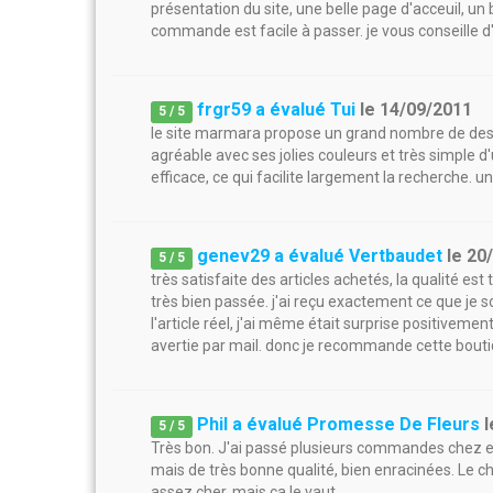
présentation du site, une belle page d'acceuil, un
commande est facile à passer. je vous conseille d'al
frgr59 a évalué Tui
le
14/09/2011
5
/
5
le site marmara propose un grand nombre de destin
agréable avec ses jolies couleurs et très simple d'
efficace, ce qui facilite largement la recherche. u
genev29 a évalué Vertbaudet
le
20
5
/
5
très satisfaite des articles achetés, la qualité e
très bien passée. j'ai reçu exactement ce que je s
l'article réel, j'ai même était surprise positivement
avertie par mail. donc je recommande cette bouti
Phil a évalué Promesse De Fleurs
l
5
/
5
Très bon. J'ai passé plusieurs commandes chez eux
mais de très bonne qualité, bien enracinées. Le cho
assez cher, mais ca le vaut.