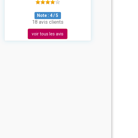
Note :
4
/
5
18 avis clients
voir tous les avis