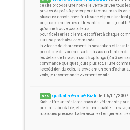
ce site propose une nouvelle vente privée tous le
privées de prêt-à-porter pour femme mais ils en 
plusieurs achats chez fruitrouge et pour l’instant j
originaux, modernes et très intéressants (qualité/p
qu’on ne trouve pas ailleurs.
pour fidéliser les clients, est offert à chaque co
sur une prochaine commande.
la vitesse de chargement, la navigation et les inf
possibilité de zoomer sur les tissus en font un des
les délais de livraison sont trop longs (2 à 3 sem
commande quelques jours plus tôt. si une command
l’expédition du colis, ils envoient un bon d’achat a
voila, je recommande vivement ce site !
guilbal a évalué Kiabi
le
06/01/2007
5
/
5
Kiabi offre un très large choix de vêtements pou
prix très abordable, et de bonne qualité. La navigat
rubriques précises. La livraison est en général trè