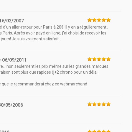
16/02/2007
é d'un aller-retour pour Paris à 20€! Il y en a régulièrement..
s Paris. Après avoir payé en ligne, j'ai choisi de recevoir les
3 jours! Je suis vraiment satisfait!
e
06/09/2011
e... non seulement les prix même sur les grandes marques
vraison sont plus que rapides (j+2 chrono pour un délai
 sûre que je recommanderai chez ce webmarchand
30/05/2006