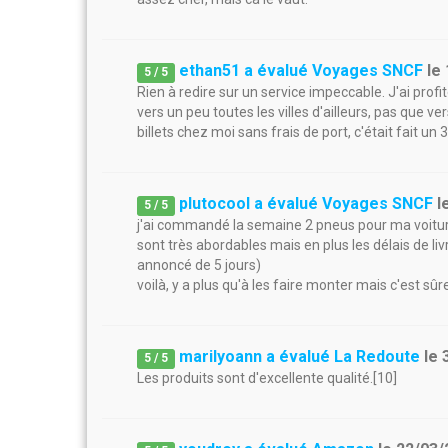
ethan51 a évalué Voyages SNCF
le
5
/
5
Rien à redire sur un service impeccable. J'ai profit
vers un peu toutes les villes d'ailleurs, pas que ver
billets chez moi sans frais de port, c'était fait un 
plutocool a évalué Voyages SNCF
l
5
/
5
j'ai commandé la semaine 2 pneus pour ma voitur
sont très abordables mais en plus les délais de li
annoncé de 5 jours)
voilà, y a plus qu'à les faire monter mais c'est
marilyoann a évalué La Redoute
le
5
/
5
Les produits sont d'excellente qualité.[10]