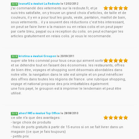
louna42 a évalué La Redoute
le
12/02/2012
5
/
5
j'ai commandé des vetements sur la redoute.fr, et je
suis très satisfaite, on y trouve un grand choix d'articles, de taille et de
couleurs, il y en a pour tout les gouts, veste, pantalon, maillot de bain,
sous vetements... il y a souvent des réductions c'est très interessant,
on peut se faire livrer a la maison ou en relais colis et on peut payer
par carte bleu, paypal ou a reception du colis. on peut echanger les
articles gratuitement en relais colis. je vous le recommande.
kristina a évalué Groupon
le
20/09/2011
5
/
5
super site très convivial pour tous ceux qui aiment sortir
et se détendre tout en faisant des économies. les restaurants, offres
de bien être, voyages et shopping sont désormais abordables dans
notre ville. la navigation dans le site est simple et on peut nénéficier
des offres dans toutes les régions de france. une rubrique shopping,
voyage et national propose des prix imbattables également.
une fois payé, le groupon est à imprimer le lendemain et peut être
utilisé.
ahes1985 a évalué Top Office
le
28/08/2010
5
/
5
ce site n'a que des avantages :
- large choix de produits
- frais de ports gratuits à partir de 15 euros si on se fait livrer dans un
magasin (ce que je fais toujours)
- petits prix