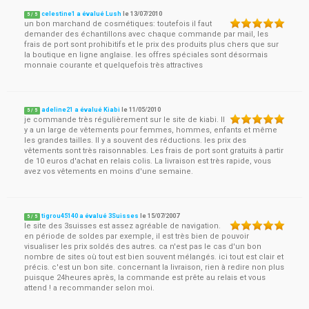
celestine1 a évalué Lush
le
13/07/2010
5
/
5
un bon marchand de cosmétiques: toutefois il faut
demander des échantillons avec chaque commande par mail, les
frais de port sont prohibitifs et le prix des produits plus chers que sur
la boutique en ligne anglaise. les offres spéciales sont désormais
monnaie courante et quelquefois très attractives
adeline21 a évalué Kiabi
le
11/05/2010
5
/
5
je commande très régulièrement sur le site de kiabi. Il
y a un large de vêtements pour femmes, hommes, enfants et même
les grandes tailles. Il y a souvent des réductions. les prix des
vêtements sont très raisonnables. Les frais de port sont gratuits à partir
de 10 euros d'achat en relais colis. La livraison est très rapide, vous
avez vos vêtements en moins d'une semaine.
tigrou45140 a évalué 3Suisses
le
15/07/2007
5
/
5
le site des 3suisses est assez agréable de navigation.
en période de soldes par exemple, il est très bien de pouvoir
visualiser les prix soldés des autres. ca n'est pas le cas d'un bon
nombre de sites où tout est bien souvent mélangés. ici tout est clair et
précis. c'est un bon site. concernant la livraison, rien à redire non plus
puisque 24heures après, la commande est prête au relais et vous
attend ! a recommander selon moi.