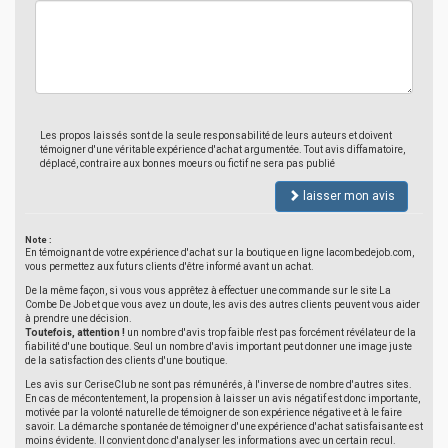
Les propos laissés sont de la seule responsabilité de leurs auteurs et doivent
témoigner d'une véritable expérience d'achat argumentée. Tout avis diffamatoire,
déplacé, contraire aux bonnes moeurs ou fictif ne sera pas publié
laisser mon avis
Note :
En témoignant de votre expérience d'achat sur la boutique en ligne lacombedejob.com,
vous permettez aux futurs clients d'être informé avant un achat.
De la même façon, si vous vous apprêtez à effectuer une commande sur le site La
Combe De Job et que vous avez un doute, les avis des autres clients peuvent vous aider
à prendre une décision.
Toutefois, attention !
un nombre d'avis trop faible n'est pas forcément révélateur de la
fiabilité d'une boutique. Seul un nombre d'avis important peut donner une image juste
de la satisfaction des clients d'une boutique.
Les avis sur CeriseClub ne sont pas rémunérés, à l'inverse de nombre d'autres sites.
En cas de mécontentement, la propension à laisser un avis négatif est donc importante,
motivée par la volonté naturelle de témoigner de son expérience négative et à le faire
savoir. La démarche spontanée de témoigner d'une expérience d'achat satisfaisante est
moins évidente. Il convient donc d'analyser les informations avec un certain recul.