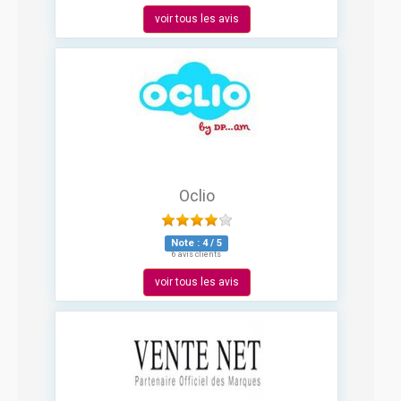
voir tous les avis
Oclio
Note :
4
/
5
6 avis clients
voir tous les avis