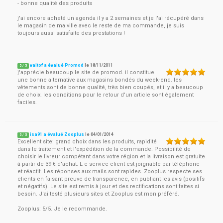
- bonne qualité des produits
j'ai encore acheté un agenda il y a 2 semaines et je l'ai récupéré dans
le magasin de ma ville avec le reste de ma commande, je suis
toujours aussi satisfaite des prestations !
valtof a évalué Promod
le
18/11/2011
5
/
5
j'apprécie beaucoup le site de promod. il constitue
une bonne alternative aux magasins bondés du week-end. les
vêtements sont de bonne qualité, très bien coupés, et il y a beaucoup
de choix. les conditions pour le retour d'un article sont également
faciles.
isa91 a évalué Zooplus
le
04/01/2014
5
/
5
Excellent site: grand choix dans les produits, rapidité
dans le traitement et l'expédition de la commande. Possibilité de
choisir le livreur compétant dans votre région et la livraison est gratuite
à partir de 39 € d'achat. L e service client est joignable par téléphone
et réactif. Les réponses aux mails sont rapides. Zooplus respecte ses
clients en faisant preuve de transparence, en publiant les avis (positifs
et négatifs). Le site est remis à jour et des rectifications sont faites si
besoin. J'ai testé plusieurs sites et Zooplus est mon préféré.
Zooplus: 5/5. Je le recommande.