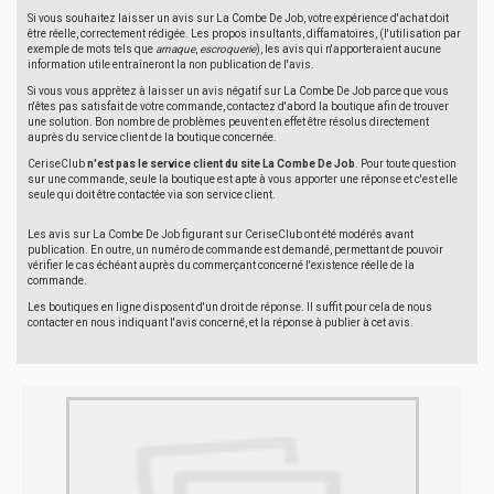
Si vous souhaitez laisser un avis sur La Combe De Job, votre expérience d'achat doit
être réelle, correctement rédigée. Les propos insultants, diffamatoires, (l'utilisation par
exemple de mots tels que
arnaque
,
escroquerie
), les avis qui n'apporteraient aucune
information utile entraîneront la non publication de l'avis.
Si vous vous apprêtez à laisser un avis négatif sur La Combe De Job parce que vous
n'êtes pas satisfait de votre commande, contactez d'abord la boutique afin de trouver
une solution. Bon nombre de problèmes peuvent en effet être résolus directement
auprès du service client de la boutique concernée.
CeriseClub
n'est pas le service client du site La Combe De Job
. Pour toute question
sur une commande, seule la boutique est apte à vous apporter une réponse et c'est elle
seule qui doit être contactée via son service client.
Les avis sur La Combe De Job figurant sur CeriseClub ont été modérés avant
publication. En outre, un numéro de commande est demandé, permettant de pouvoir
vérifier le cas échéant auprès du commerçant concerné l'existence réelle de la
commande.
Les boutiques en ligne disposent d'un droit de réponse. Il suffit pour cela de nous
contacter en nous indiquant l'avis concerné, et la réponse à publier à cet avis.