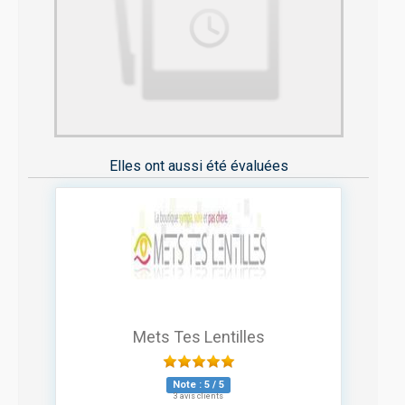
Elles ont aussi été évaluées
Mets Tes Lentilles
Note :
5
/
5
3 avis clients