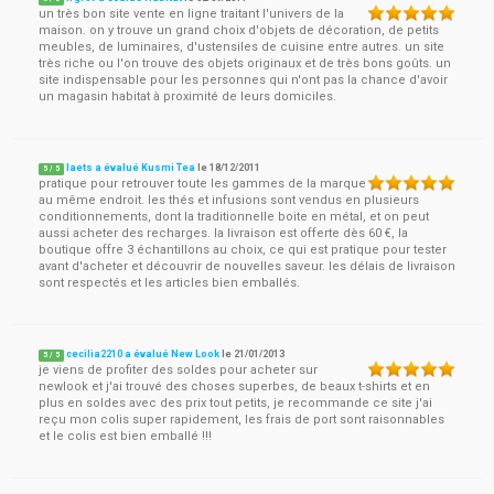
un très bon site vente en ligne traitant l'univers de la
maison. on y trouve un grand choix d'objets de décoration, de petits
meubles, de luminaires, d'ustensiles de cuisine entre autres. un site
très riche ou l'on trouve des objets originaux et de très bons goûts. un
site indispensable pour les personnes qui n'ont pas la chance d'avoir
un magasin habitat à proximité de leurs domiciles.
laets a évalué Kusmi Tea
le
18/12/2011
5
/
5
pratique pour retrouver toute les gammes de la marque
au même endroit. les thés et infusions sont vendus en plusieurs
conditionnements, dont la traditionnelle boite en métal, et on peut
aussi acheter des recharges. la livraison est offerte dès 60 €, la
boutique offre 3 échantillons au choix, ce qui est pratique pour tester
avant d'acheter et découvrir de nouvelles saveur. les délais de livraison
sont respectés et les articles bien emballés.
cecilia2210 a évalué New Look
le
21/01/2013
5
/
5
je viens de profiter des soldes pour acheter sur
newlook et j'ai trouvé des choses superbes, de beaux t-shirts et en
plus en soldes avec des prix tout petits, je recommande ce site j'ai
reçu mon colis super rapidement, les frais de port sont raisonnables
et le colis est bien emballé !!!