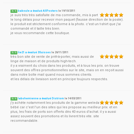
baboule a évalué AllPosters
le
19/10/2011
5
/
5
je suis très très satisfaite de ma commande, mis à part
le long délais pour recevoir mon paquet (fausse direction de la poste).
le produit est strictement conforme à la photo. c'est un t-shirt que j'ai
commandé et il taille très bien.
je vous recommande cette boutique.
lie21 a évalué 3Suisses
le
26/11/2011
5
/
5
très bon site de vente de prêt-à-porter, mais aussi de
linge de maison et de produits high-tech.
il y a vraiment du choix dans les produits, et à tous les prix. on trouve
souvent des offres promotionnelles sur le site, mais on en reçoit aussi
dans notre boîte mail quand nous sommes clients.
et les délais de livraison sont en principe toujours respectés.
labohemienne a évalué Distriom
le
14/03/2011
5
/
5
j'y achète notamment les produits de la gamme weleda
bébé car c'est l'un des sites qui les propose au meilleur prix. et en
plus, les frais de ports son offerts dès 40 euros d'achat. il y a aussi
assez souvent des promotions et ils livrent très vite. site
recommandable.