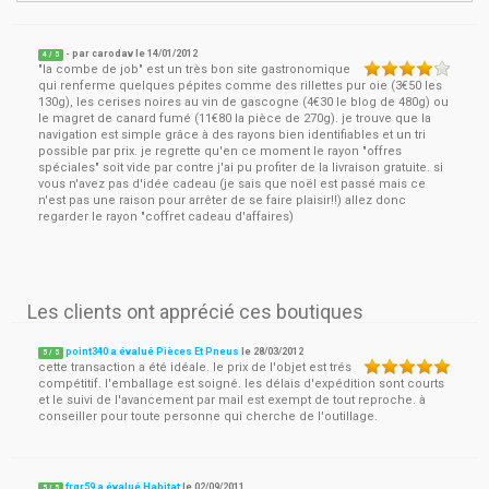
- par
carodav
le
14/01/2012
4
/ 5
"la combe de job" est un très bon site gastronomique
qui renferme quelques pépites comme des rillettes pur oie (3€50 les
130g), les cerises noires au vin de gascogne (4€30 le blog de 480g) ou
le magret de canard fumé (11€80 la pièce de 270g). je trouve que la
navigation est simple grâce à des rayons bien identifiables et un tri
possible par prix. je regrette qu'en ce moment le rayon "offres
spéciales" soit vide par contre j'ai pu profiter de la livraison gratuite. si
vous n'avez pas d'idée cadeau (je sais que noël est passé mais ce
n'est pas une raison pour arrêter de se faire plaisir!!) allez donc
regarder le rayon "coffret cadeau d'affaires)
Les clients ont apprécié ces boutiques
point340 a évalué Pièces Et Pneus
le
28/03/2012
5
/
5
cette transaction a été idéale. le prix de l'objet est trés
compétitif. l'emballage est soigné. les délais d'expédition sont courts
et le suivi de l'avancement par mail est exempt de tout reproche. à
conseiller pour toute personne qui cherche de l'outillage.
frgr59 a évalué Habitat
le
02/09/2011
5
/
5