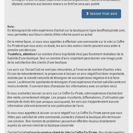
déplacé, contraire aux bonnes moeurs ou fictif ne sera pas publié
laisser mon avis
Note :
En témoignant de votre expérience d'achat sur la boutique en ligne lecoffredupirate.com,
vous permettez aux futurs clients d'être informé avant un achat.
De la même façon, si vous vous apprêtez à effectuer une commande sur le site Le Coffre
Du Pirate et que vous avez un doute, les avis des autres clients peuvent vous aider à
prendre une décision.
Toutefois, attention !
un nombre d'avis trop faible n'est pas forcément révélateur de la
fiabilité d'une boutique. Seul un nombre d'avis important peut donner une image juste
de la satisfaction des clients d'une boutique.
Les avis sur CeriseClub ne sont pas rémunérés, à l'inverse de nombre d'autres sites.
En cas de mécontentement, la propension à laisser un avis négatif est donc importante,
motivée par la volonté naturelle de témoigner de son expérience négative et à le faire
savoir. La démarche spontanée de témoigner d'une expérience d'achat satisfaisante est
moins évidente. Il convient donc d'analyser les informations avec un certain recul.
Si vous souhaitez laisser un avis sur Le Coffre Du Pirate, votre expérience d'achat doit
être réelle, correctement rédigée. Les propos insultants, diffamatoires, (l'utilisation par
exemple de mots tels que
arnaque
,
escroquerie
), les avis qui n'apporteraient aucune
information utile entraîneront la non publication de l'avis.
Si vous vous apprêtez à laisser un avis négatif sur Le Coffre Du Pirate parce que vous
n'êtes pas satisfait de votre commande, contactez d'abord la boutique afin de trouver
une solution. Bon nombre de problèmes peuvent en effet être résolus directement
auprès du service client de la boutique concernée.
CeriseClub
n'est pas le service client du site Le Coffre Du Pirate
. Pour toute question