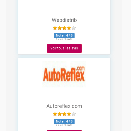
Webdistrib
Note :
4
/
5
6 avis clients
voir tous les avis
Autoreflex.com
Note :
4
/
5
2 avis clients