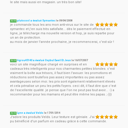
le site mais aussi en magasin. un très bon site!
plutocool a évalué Symantec
le
09/04/2008
5
/
5
je commande tous les ans mon anti-virus sur le site de
symantec et j'en suis très satisfaite... dès le paiement effectué en
ligne, je télécharge ma nouvelle version et hop, je suis repartie pour
un an de protection.
au mois de janvier l'année prochaine, je recommencerai, c'est sûr !
tigrou45140 a évalué Oxybul Eveil Et Jeux
le
16/07/2007
5
/
5
voici un site magnifique chargé en surprises et en
cadeaux très intelligents pour nos charmantes petites blondes. c'est
vraiment la boîte aux trésors, il faut bien l'avouer. les promotions et
réductions sont toutefois pas assez importantes ou pas assez
avantageuses selon moi. les prix sont également relativement élevés
et cela pénalise un peu les petits foyers. ceci dit, il faut dire que c'est
de l'excellente qualité. je pense que l'on ne peut pas tout avoir... :-) a
recommander pour les mamans et peut être même les papas. ;-)))
Lynn a évalué Velds
le
17/01/2014
5
/
5
J'adore les produits Velds. Leur texture est géniale. J'ai
pu bénéficié d'un parfum en cadeau grâce à cette commande.