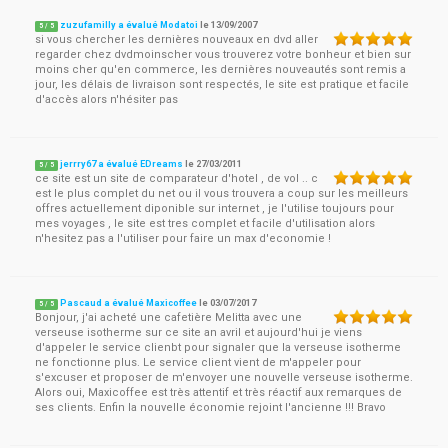
zuzufamilly a évalué Modatoi
le
13/09/2007
5
/
5
si vous chercher les dernières nouveaux en dvd aller
regarder chez dvdmoinscher vous trouverez votre bonheur et bien sur
moins cher qu'en commerce, les dernières nouveautés sont remis a
jour, les délais de livraison sont respectés, le site est pratique et facile
d'accès alors n'hésiter pas
jerrry67 a évalué EDreams
le
27/03/2011
5
/
5
ce site est un site de comparateur d'hotel , de vol .. c
est le plus complet du net ou il vous trouvera a coup sur les meilleurs
offres actuellement diponible sur internet , je l'utilise toujours pour
mes voyages , le site est tres complet et facile d'utilisation alors
n'hesitez pas a l'utiliser pour faire un max d'economie !
Pascaud a évalué Maxicoffee
le
03/07/2017
5
/
5
Bonjour, j'ai acheté une cafetière Melitta avec une
verseuse isotherme sur ce site an avril et aujourd'hui je viens
d'appeler le service clienbt pour signaler que la verseuse isotherme
ne fonctionne plus. Le service client vient de m'appeler pour
s'excuser et proposer de m'envoyer une nouvelle verseuse isotherme.
Alors oui, Maxicoffee est très attentif et très réactif aux remarques de
ses clients. Enfin la nouvelle économie rejoint l'ancienne !!! Bravo