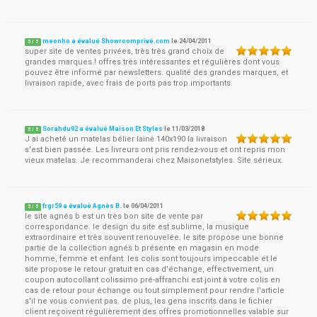
meonho a évalué Showroomprivé.com
le
24/04/2011
5
/
5
super site de ventes privées, très très grand choix de
grandes marques ! offres très intéressantes et régulières dont vous
pouvez être informé par newsletters. qualité des grandes marques, et
livraison rapide, avec frais de ports pas trop importants.
Sorahdu92 a évalué Maison Et Styles
le
11/03/2018
5
/
5
J ai acheté un matelas bélier lainė 140x190 la livraison
s'est bien passée. Les livreurs ont pris rendez-vous et ont repris mon
vieux matelas. Je recommanderai chez Maisonetstyles. Site sérieux.
frgr59 a évalué Agnès B.
le
06/04/2011
5
/
5
le site agnés b est un très bon site de vente par
correspondance. le design du site est sublime, la musique
extraordinaire et très souvent renouvelée. le site propose une bonne
partie de la collection agnés b présente en magasin en mode
homme, femme et enfant. les colis sont toujours impeccable et le
site propose le retour gratuit en cas d'échange, effectivement, un
coupon autocollant colissimo pré-affranchi est joint à votre colis en
cas de retour pour échange ou tout simplement pour rendre l'article
s'il ne vous convient pas. de plus, les gens inscrits dans le fichier
client reçoivent régulièrement des offres promotionnelles valable sur