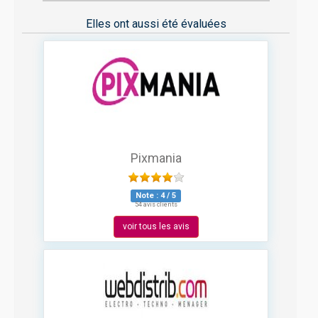
Elles ont aussi été évaluées
Pixmania
Note :
4
/
5
54 avis clients
voir tous les avis