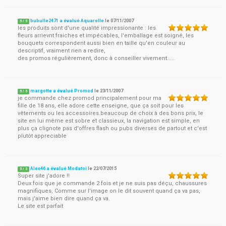
bubulle2471 a évalué Aquarelle
le
07/11/2007
5
/
5
les produits sont d'une qualité impressionante : les
fleurs arrievnt fraiches et impécables, l'emballage est soigné, les
bouquets correspondent aussi bien en taille qu'en couleur au
descriptif, vraiment rien a redire,
des promos régulièrement, donc à conseiller vivement.....
margotte a évalué Promod
le
23/11/2007
5
/
5
je commande chez promod principalement pour ma
fille de 18 ans, elle adore cette enseigne, que ça soit pour les
vêtements ou les accessoires.beaucoup de choix à des bons prix, le
site en lui même est sobre et classieux, la navigation est simple, en
plus ça clignote pas d'offres flash ou pubs diverses de partout et c'est
plutôt appreciable
Alex46 a évalué Modatoi
le
22/07/2015
5
/
5
Super site j'adore !!
Deux fois que je commande 2 fois et je ne suis pas déçu, chaussures
magnifiques, Comme sur l'image on le dit souvent quand ça va pas,
mais j'aime bien dire quand ça va.
Le site est parfait