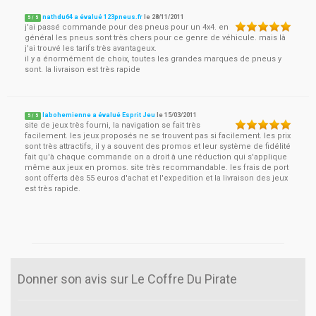
nathdu64 a évalué 123pneus.fr
le
28/11/2011
5
/
5
j'ai passé commande pour des pneus pour un 4x4. en
général les pneus sont très chers pour ce genre de véhicule. mais là
j'ai trouvé les tarifs très avantageux.
il y a énormément de choix, toutes les grandes marques de pneus y
sont. la livraison est très rapide
labohemienne a évalué Esprit Jeu
le
15/03/2011
5
/
5
site de jeux très fourni, la navigation se fait très
facilement. les jeux proposés ne se trouvent pas si facilement. les prix
sont très attractifs, il y a souvent des promos et leur système de fidélité
fait qu'à chaque commande on a droit à une réduction qui s'applique
même aux jeux en promos. site très recommandable. les frais de port
sont offerts dès 55 euros d'achat et l'expedition et la livraison des jeux
est très rapide.
Donner son avis sur Le Coffre Du Pirate