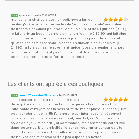
- par
carodav
le
11/12/2011
4
/ 5
moi qui ai la chance d'avoir un petit neveu fan de
pirates j'ai été ravie de trouver le site "le coffre du pirate" avec pleins
de trésors à dévaliser pour noël. en plus d'un lot de 6 figurines (9,80€),
je lui ai pris un beau tricorne d'amiral en feutrine à 10,50€ qui fait plus
vrai que nature. comme il les a déjà je ne lui ai pas acheté les dvd
"pirates des caraïbes" mais ils sont bien disponibles sur ce site (à
24,99€). la livraison est relativement rapide (possible également hors
france métropolitaine). il y a régulièrement de nouveaux produits, par
contre les promotions se font trop discrètes.
Les clients ont apprécié ces boutiques
Loudu62 a évalué Winaretta
le
05/03/2013
5
/
5
j'ai découvert ce site à noel. je cherchais
désespérement sur lille une boutique qui vend du corpus christi.
introuvable et n'ayant pas la possibilité de me déplacer sur paris (juste
pour acheter un collier!!!) j'ai cherché sur internet et j'ai découvert
winaretta. c'est un site assez complet, bien fait, ou l'on trouve tout
styles de bijoux et de prix! j'ai commandé, ma commande est arrivée
dans les temps, bien emballée. je pense recommander sur ce site,
j'attends juste les nouvelles collections. seule déception, pas assez
de nouveautés et photos parfois pas super bien nettes.