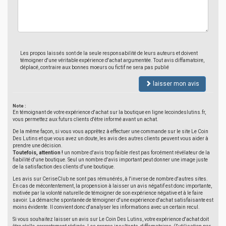
Les propos laissés sont de la seule responsabilité de leurs auteurs et doivent
témoigner d'une véritable expérience d'achat argumentée. Tout avis diffamatoire,
déplacé, contraire aux bonnes moeurs ou fictif ne sera pas publié
laisser mon avis
Note :
En témoignant de votre expérience d'achat sur la boutique en ligne lecoindeslutins.fr,
vous permettez aux futurs clients d'être informé avant un achat.
De la même façon, si vous vous apprêtez à effectuer une commande sur le site Le Coin
Des Lutins et que vous avez un doute, les avis des autres clients peuvent vous aider à
prendre une décision.
Toutefois, attention !
un nombre d'avis trop faible n'est pas forcément révélateur de la
fiabilité d'une boutique. Seul un nombre d'avis important peut donner une image juste
de la satisfaction des clients d'une boutique.
Les avis sur CeriseClub ne sont pas rémunérés, à l'inverse de nombre d'autres sites.
En cas de mécontentement, la propension à laisser un avis négatif est donc importante,
motivée par la volonté naturelle de témoigner de son expérience négative et à le faire
savoir. La démarche spontanée de témoigner d'une expérience d'achat satisfaisante est
moins évidente. Il convient donc d'analyser les informations avec un certain recul.
Si vous souhaitez laisser un avis sur Le Coin Des Lutins, votre expérience d'achat doit