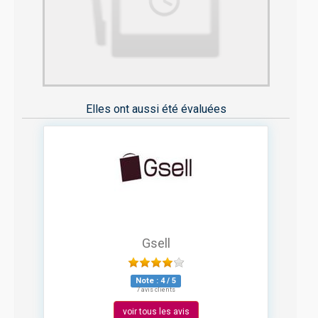
Elles ont aussi été évaluées
Gsell
Note :
4
/
5
7 avis clients
voir tous les avis