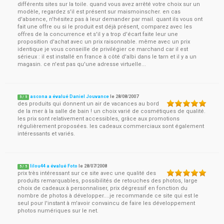
différents sites sur la toile. quand vous avez arrêté votre choix sur un
modèle, regardez s'il est présent sur maismoinscher. en cas
d'absence, n'hésitez pas à leur demander par mail. quant ils vous ont
fait une offre ou si le produit est déjà présent, comparez avec les
offres de la concurrence et s'il y a trop d'écart faite leur une
proposition d'achat avec un prix raisonnable. même avec un prix
identique je vous conseille de privilégier ce marchand car il est
sérieux : il est installé en france à côté d'albi dans le tarn et il y a un
magasin. ce n'est pas qu'une adresse virtuelle...
ascona a évalué Daniel Jouvance
le
28/08/2007
5
/
5
des produits qui donnent un air de vacances au bord
de la mer à la salle de bain ! un choix varié de cosmétiques de qualité.
les prix sont relativement accessibles, grâce aux promotions
régulièrement proposées. les cadeaux commerciaux sont également
intéressants et variés.
lilou44 a évalué Foto
le
28/07/2008
5
/
5
prix très intéressant sur ce site avec une qualité des
produits remarquables, possibilités de retouches des photos, large
choix de cadeaux à personnaliser, prix dégressif en fonction du
nombre de photos à développer....je recommande ce site qui est le
seul pour l'instant à m'avoir convaincu de faire les développement
photos numériques sur le net.