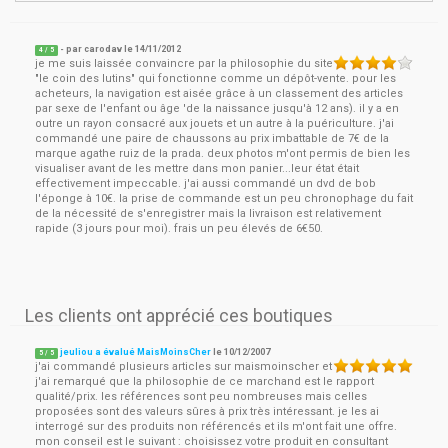
- par
carodav
le
14/11/2012
4
/ 5
je me suis laissée convaincre par la philosophie du site
"le coin des lutins" qui fonctionne comme un dépôt-vente. pour les
acheteurs, la navigation est aisée grâce à un classement des articles
par sexe de l'enfant ou âge 'de la naissance jusqu'à 12 ans). il y a en
outre un rayon consacré aux jouets et un autre à la puériculture. j'ai
commandé une paire de chaussons au prix imbattable de 7€ de la
marque agathe ruiz de la prada. deux photos m'ont permis de bien les
visualiser avant de les mettre dans mon panier...leur état était
effectivement impeccable. j'ai aussi commandé un dvd de bob
l'éponge à 10€. la prise de commande est un peu chronophage du fait
de la nécessité de s'enregistrer mais la livraison est relativement
rapide (3 jours pour moi). frais un peu élevés de 6€50.
Les clients ont apprécié ces boutiques
jeuliou a évalué MaisMoinsCher
le
10/12/2007
5
/
5
j'ai commandé plusieurs articles sur maismoinscher et
j'ai remarqué que la philosophie de ce marchand est le rapport
qualité/prix. les références sont peu nombreuses mais celles
proposées sont des valeurs sûres à prix très intéressant. je les ai
interrogé sur des produits non référencés et ils m'ont fait une offre.
mon conseil est le suivant : choisissez votre produit en consultant