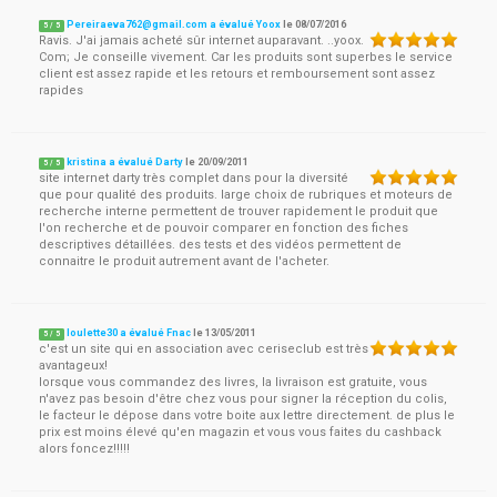
Pereiraeva762@gmail.com
a évalué Yoox
le
08/07/2016
5
/
5
Ravis. J'ai jamais acheté sûr internet auparavant. ..yoox.
Com; Je conseille vivement. Car les produits sont superbes le service
client est assez rapide et les retours et remboursement sont assez
rapides
kristina a évalué Darty
le
20/09/2011
5
/
5
site internet darty très complet dans pour la diversité
que pour qualité des produits. large choix de rubriques et moteurs de
recherche interne permettent de trouver rapidement le produit que
l'on recherche et de pouvoir comparer en fonction des fiches
descriptives détaillées. des tests et des vidéos permettent de
connaitre le produit autrement avant de l'acheter.
loulette30 a évalué Fnac
le
13/05/2011
5
/
5
c'est un site qui en association avec ceriseclub est très
avantageux!
lorsque vous commandez des livres, la livraison est gratuite, vous
n'avez pas besoin d'être chez vous pour signer la réception du colis,
le facteur le dépose dans votre boite aux lettre directement. de plus le
prix est moins élevé qu'en magazin et vous vous faites du cashback
alors foncez!!!!!