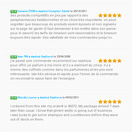
hexane77290 a évalué Comptoir Santé
le
30/10/2011
5
/
5
des produits compétitifs en prix par rapport à des
parapharmacies traditionnelles et un choix très importants. on peut
regretter que beaucoup de produits soient épuisés et non signalés
sur la page de garde (il faut demander à les mettre dans son panier
pour le savoir!) les tarifs de livraison sont raisonnables et la livraison
toujours très rapide. très satisfaite de mes commandes jusqu'ici.
kev-794 a évalué Sephora
le
23/04/2008
5
/
5
j'ai passé une commande recemment sur sephora
pour offrir un parfum à ma mere et il y a vraiment du choix. il y a
meme des coffrets comme dans les parfumeries et les prix sont
intéressants. site très sérieux et rapide pour l'envoi de la commande.
on reconnait le savoir faire de l'enseigne.
Mandy Louies a évalué Sephora
le
09/02/2011
5
/
5
I ordered from this site my order# is 36072. My package arrived 7 days
later than usual. I know that ghram webb is going out of business.
I was lucky to get some shampoo and conditioners before they were
out of stock on them.