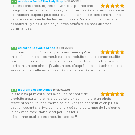
andelys a évalué The Body Shop
le
26/02/2011
5
/
5
de très bons produits, très souvent des promotions.
navigation très facile, articles reçus conformes à ceux proposés. délai
de livraison toujours plus court que celui annoncé. des échantillons
dans les colis pour tester les produits que l'on ne connait pas. site
découvert il y a peu, et à ce jour très satisfaite de mes diverses
commandes.
celestine1 a évalué Alinea
le
13/07/2010
5
/
5
du choix pour la déco en ligne mais moins qu'en
magasin pour les gros meubles : les produits sont de bonne qualité:
j'aime le fait qu'on peut se faire livrer en relai kiala mais les frais de
port sont un peu chers. j'avais un peu d'appréhension à acheter de la
vaisselle: mais elle est arrivée très bien emballée et intacte.
lilourom a évalué Alinea
le
03/05/2008
5
/
5
le site vista print est super avec une panoplie de
produits gratuits hors frais de ports bien sur!!! malgré un choix
restreint on fini tout de meme par trouver son bonheur et en plus a
petit prix.quant a la livraison le choix dépend du temps de livraison et
le prix varie avec..donc idéal pour les tous
très bonne qualite des produits avec ca !!!