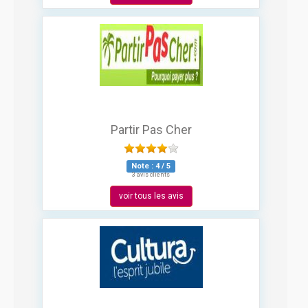
Partir Pas Cher
Note :
4
/
5
3 avis clients
voir tous les avis