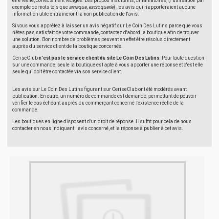
être réelle, correctement rédigée. Les propos insultants, diffamatoires, (l'utilisation par
exemple de mots tels que
arnaque
,
escroquerie
), les avis qui n'apporteraient aucune
information utile entraîneront la non publication de l'avis.
Si vous vous apprêtez à laisser un avis négatif sur Le Coin Des Lutins parce que vous
n'êtes pas satisfait de votre commande, contactez d'abord la boutique afin de trouver
une solution. Bon nombre de problèmes peuvent en effet être résolus directement
auprès du service client de la boutique concernée.
CeriseClub
n'est pas le service client du site Le Coin Des Lutins
. Pour toute question
sur une commande, seule la boutique est apte à vous apporter une réponse et c'est elle
seule qui doit être contactée via son service client.
Les avis sur Le Coin Des Lutins figurant sur CeriseClub ont été modérés avant
publication. En outre, un numéro de commande est demandé, permettant de pouvoir
vérifier le cas échéant auprès du commerçant concerné l'existence réelle de la
commande.
Les boutiques en ligne disposent d'un droit de réponse. Il suffit pour cela de nous
contacter en nous indiquant l'avis concerné, et la réponse à publier à cet avis.