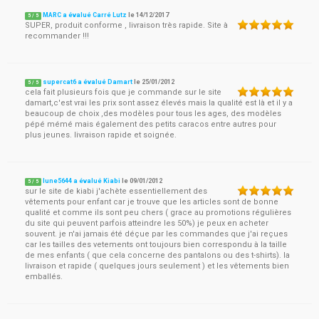
MARC a évalué Carré Lutz
le
14/12/2017
5
/
5
SUPER, produit conforme , livraison très rapide. Site à
recommander !!!
supercat6 a évalué Damart
le
25/01/2012
5
/
5
cela fait plusieurs fois que je commande sur le site
damart,c'est vrai les prix sont assez élevés mais la qualité est là et il y a
beaucoup de choix ,des modèles pour tous les ages, des modèles
pépé mémé mais également des petits caracos entre autres pour
plus jeunes. livraison rapide et soignée.
lune5644 a évalué Kiabi
le
09/01/2012
5
/
5
sur le site de kiabi j'achète essentiellement des
vêtements pour enfant car je trouve que les articles sont de bonne
qualité et comme ils sont peu chers ( grace au promotions régulières
du site qui peuvent parfois atteindre les 50%) je peux en acheter
souvent. je n'ai jamais été déçue par les commandes que j'ai reçues
car les tailles des vetements ont toujours bien correspondu à la taille
de mes enfants ( que cela concerne des pantalons ou des t-shirts). la
livraison et rapide ( quelques jours seulement ) et les vêtements bien
emballés.