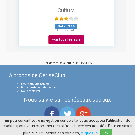
Cultura
Note :
3
/
5
35 avis clients
voir tous les avis
Dernière mise à jour le
08/08/2026
A propos de CeriseClub
Nos Mentions légales
Politique de confidentialité
Nous contacter
Nous suivre sur les réseaux sociaux
En poursuivant votre navigation sur ce site, vous acceptez l'utilisation de
cookies pour vous proposer des offres et services adaptés. Pour en savoir
Tous droits réservés
La Cerise Bleue 2006 / 2026
plus sur l'utilisation des cookies,
cliquez-ici
.
ok