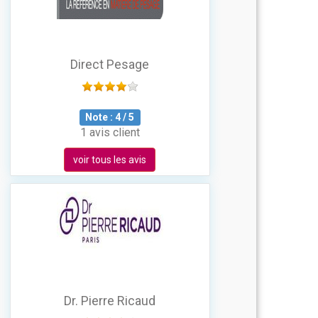
Direct Pesage
Note :
4
/
5
1 avis client
voir tous les avis
Dr. Pierre Ricaud