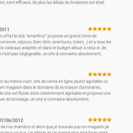
, sont efficace, de plus les délais de livraisons ont était
2011
en effet le site "smartbox" propose un grand choix de
omie, séjours, bien-être, aventures, loisirs...) et a tous les
 le cadeaux adaptés et dans le budget alloué à celui-ci. de
ui n'est pas négligeable. un site à connaitre absolument.
sien du même nom. site de vente en ligne plutôt agréable ou
le en magasin dans le domaine de la maison (luminaires,
 le site est fluide donc relativement agréable et propose une
es du bricolage. un site à connaitre absolument.
07/06/2012
n de ma chambre et alors que je trouvais pas en magasin jai
couleur voulue, j'ai adorer et j'ai meme plus etre livrer chez