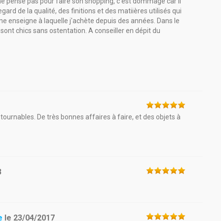
 ne pense pas pour faire son shopping, c'est dommage car il
egard de la qualité, des finitions et des matiières utilisés qui
ne enseigne à laquelle j'achète depuis des années. Dans le
ont chics sans ostentation. A conseiller en dépit du
ournables. De très bonnes affaires à faire, et des objets à
3
e
le
23/04/2017