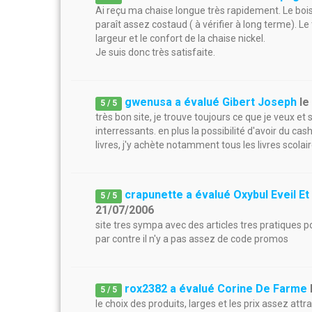
Ai reçu ma chaise longue très rapidement. Le bois 
paraît assez costaud ( à vérifier à long terme). L
largeur et le confort de la chaise nickel.
Je suis donc très satisfaite.
gwenusa a évalué Gibert Joseph
l
5
/
5
très bon site, je trouve toujours ce que je veux et 
interressants. en plus la possibilité d'avoir du ca
livres, j'y achète notamment tous les livres scola
crapunette a évalué Oxybul Eveil Et
5
/
5
21/07/2006
site tres sympa avec des articles tres pratiques 
par contre il n'y a pas assez de code promos
rox2382 a évalué Corine De Farme
5
/
5
le choix des produits, larges et les prix assez att