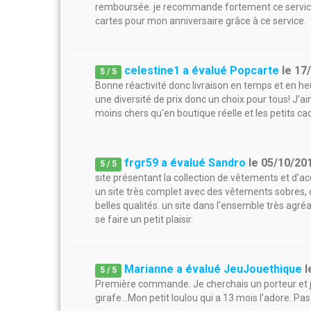
remboursée. je recommande fortement ce service 
cartes pour mon anniversaire grâce à ce service.
celestine1 a évalué Popcarte
le
17
5
/
5
Bonne réactivité donc livraison en temps et en heu
une diversité de prix donc un choix pour tous! J'a
moins chers qu'en boutique réelle et les petits ca
frgr59 a évalué Sandro
le
05/10/20
5
/
5
site présentant la collection de vêtements et d
un site très complet avec des vêtements sobres, cl
belles qualités. un site dans l'ensemble très agré
se faire un petit plaisir.
Marianne a évalué JeuJouethique
l
5
/
5
Première commande. Je cherchais un porteur et je
girafe...Mon petit loulou qui a 13 mois l'adore. Pas