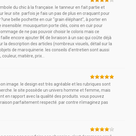
bole du chic à la française. le tanneur en fait partie et
ur leur site. parfois je fais un pas de plus en craquant pour
?une belle pochette en cuir "grain éléphant", à porter en
ée insensible: mousqueton porte clés, coins en cuir pour
u dommage de ne pas pouvoir choisir le coloris mais ce
aille encore ajouter 8€ de livraison à un sac qui coûte déjà
r la description des articles (nombreux visuels, détail sur la
s objets de maroquinerie. les conseils d'entretien sont aussi
 couleur, matière, prix...
 image. le design est très agréable et les rubriques sont
n cherche. le site possède un univers homme et femme, mais
ont en rapport avec la qualité des produits. vous pouvez
ivraison parfaitement respecté. par contre n'imaginez pas