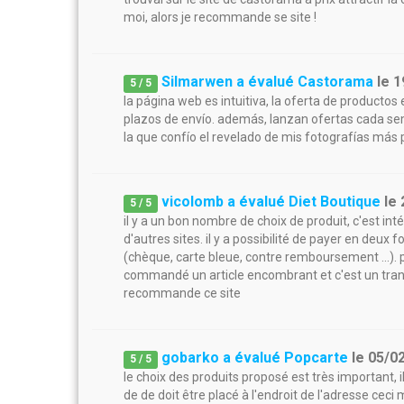
moi, alors je recommande se site !
Silmarwen a évalué Castorama
le
1
5
/
5
la página web es intuitiva, la oferta de productos 
plazos de envío. además, lanzan ofertas cada s
la que confío el revelado de mis fotografías más 
vicolomb a évalué Diet Boutique
le
5
/
5
il y a un bon nombre de choix de produit, c'est int
d'autres sites. il y a possibilité de payer en deux 
(chèque, carte bleue, contre remboursement ...). pou
commandé un article encombrant et c'est un transp
recommande ce site
gobarko a évalué Popcarte
le
05/0
5
/
5
le choix des produits proposé est très important, il
de de doit être placé à l'endroit de l'adresse cec