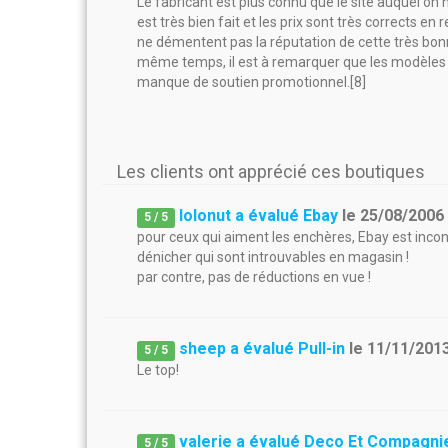
Le fabricant est plus connu que le site auquel on
est très bien fait et les prix sont très corrects en r
ne démentent pas la réputation de cette très bon
même temps, il est à remarquer que les modèles s
manque de soutien promotionnel.[8]
Les clients ont apprécié ces boutiques
lolonut a évalué Ebay
le
25/08/2006
5
/
5
pour ceux qui aiment les enchères, Ebay est incont
dénicher qui sont introuvables en magasin !
par contre, pas de réductions en vue !
sheep a évalué Pull-in
le
11/11/201
5
/
5
Le top!
valerie a évalué Deco Et Compagni
5
/
5