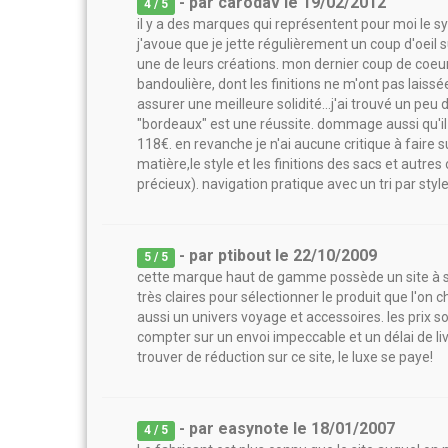
- par
carodav
le
19/02/2012
4
/ 5
il y a des marques qui représentent pour moi le sym
j'avoue que je jette régulièrement un coup d'oeil s
une de leurs créations. mon dernier coup de coeur
bandoulière, dont les finitions ne m'ont pas laiss
assurer une meilleure solidité...j'ai trouvé un pe
"bordeaux" est une réussite. dommage aussi qu'il f
118€. en revanche je n'ai aucune critique à faire su
matière,le style et les finitions des sacs et autre
précieux). navigation pratique avec un tri par style,
- par
ptibout
le
22/10/2009
5
/ 5
cette marque haut de gamme possède un site à son
très claires pour sélectionner le produit que l'o
aussi un univers voyage et accessoires. les prix s
compter sur un envoi impeccable et un délai de l
trouver de réduction sur ce site, le luxe se paye!
- par
easynote
le
18/01/2007
4
/ 5