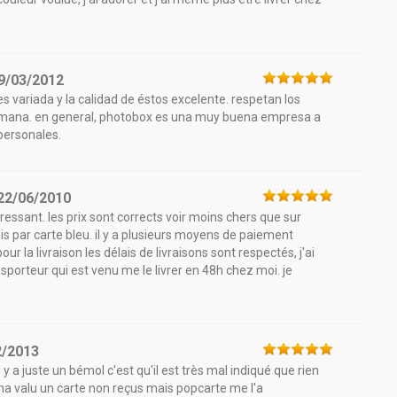
9/03/2012
es variada y la calidad de éstos excelente. respetan los
emana. en general, photobox es una muy buena empresa a
personales.
22/06/2010
éressant. les prix sont corrects voir moins chers que sur
fois par carte bleu. il y a plusieurs moyens de paiement
r la livraison les délais de livraisons sont respectés, j'ai
orteur qui est venu me le livrer en 48h chez moi. je
2/2013
 y a juste un bémol c'est qu'il est très mal indiqué que rien
i ma valu un carte non reçus mais popcarte me l'a