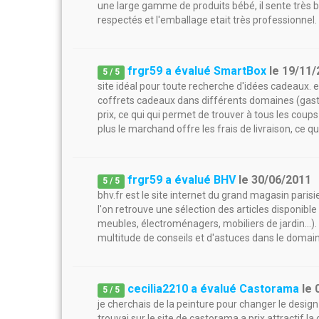
une large gamme de produits bébé, il sente très bon
respectés et l'emballage etait très professionnel.
frgr59 a évalué SmartBox
le
19/11/
5
/
5
site idéal pour toute recherche d'idées cadeaux. 
coffrets cadeaux dans différents domaines (gastron
prix, ce qui qui permet de trouver à tous les coups
plus le marchand offre les frais de livraison, ce q
frgr59 a évalué BHV
le
30/06/2011
5
/
5
bhv.fr est le site internet du grand magasin pari
l'on retrouve une sélection des articles disponib
meubles, électroménagers, mobiliers de jardin...).
multitude de conseils et d'astuces dans le domain
cecilia2210 a évalué Castorama
le
5
/
5
je cherchais de la peinture pour changer le desig
trouvai sur le site de castorama a prix attractif la 