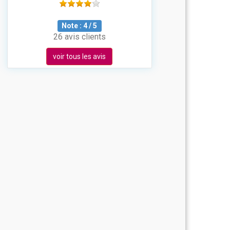
Note :
4
/
5
26 avis clients
voir tous les avis