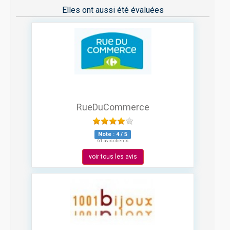
Elles ont aussi été évaluées
RueDuCommerce
Note :
4
/
5
61 avis clients
voir tous les avis