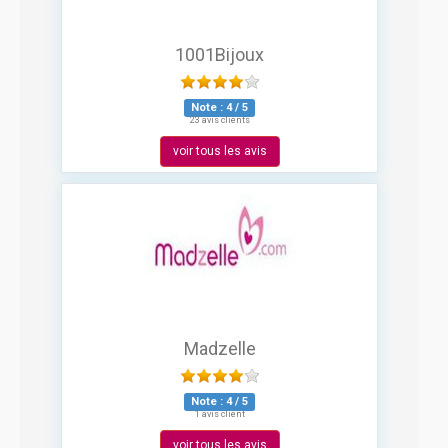
1001Bijoux
Note :
4
/
5
23 avis clients
voir tous les avis
Madzelle
Note :
4
/
5
1 avis client
voir tous les avis