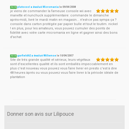
plutocool a évalué Micromania
le
09/04/2008
5
/
5
je viens de commander la fameuse console wii avec
manette et nunchuck supplémentaire: commande le dimanche
après-midi, livré le mardi matin en magasin... n'est-ce pas sympa ça ?
console dans carton protégée par papier bulle et tout le toutim. nickel
! en plus, pour les amateurs, vous pouvez cumuler des points de
fidélité avec votre carte micromania en ligne et gagner ainsi des bons
d'achat.
garfield62 a évalué Willemse
le
10/04/2007
5
/
5
Site de trés grande qualité et sérieux, leurs végétaux
sont d'excellentes qualité et ils sont emballés impeccablement en
plus c'est nouveau vous pouvez vous faire livrer en presto c'est à dire
48 heures àprés ou vous pouvez vous faire livrer à la période idéale de
plantation
Donner son avis sur Lilipouce