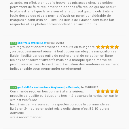
zalando. en effet, bien que je trouve les prix assez cher, les soldes
permettent de faire réellement de bonnes affaires. ce qui me séduit
le plus est le fait que la livraison et le retour soit gratuit. cela évite la
foule des soldes et cela permet d'avoir un panel considérable de
marques à partir d'un seul site. les délais de livraison sont tout à fait
respecter et les photos correspondent bien aux produits.
sherlya a évalué Ebay
le
08/12/2012
5
/
5
site regroupant énormement de produits en tout genre
, on peut casimment réussir à tout trouver sur ebay . la naviguation es
fluide , facilité par des outils de recherche et de selection en ligne .
les prix sont souvent attractifs mais celà manque quand meme de
promotions parfois . le système d'évaluation des vendeurs es vraiment
indispensable pour commander sereinement .
garfield62 a évalué Anne Weyburn (La Redoute)
le
25/04/2007
5
/
5
Commande reçu en très bonne état site sérieux
produits de qualité et réductions très intéressantes la navigation sur le
site est très fluide
les délais de livraisons sont respectés puisque la commande est
livrée en 24 heures en point relais colis sinon c'est 8 à 10 jours à
domicile
site à recommander