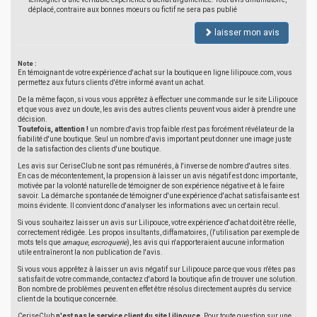
déplacé, contraire aux bonnes moeurs ou fictif ne sera pas publié
laisser mon avis
Note :
En témoignant de votre expérience d'achat sur la boutique en ligne lilipouce.com, vous
permettez aux futurs clients d'être informé avant un achat.
De la même façon, si vous vous apprêtez à effectuer une commande sur le site Lilipouce
et que vous avez un doute, les avis des autres clients peuvent vous aider à prendre une
décision.
Toutefois, attention !
un nombre d'avis trop faible n'est pas forcément révélateur de la
fiabilité d'une boutique. Seul un nombre d'avis important peut donner une image juste
de la satisfaction des clients d'une boutique.
Les avis sur CeriseClub ne sont pas rémunérés, à l'inverse de nombre d'autres sites.
En cas de mécontentement, la propension à laisser un avis négatif est donc importante,
motivée par la volonté naturelle de témoigner de son expérience négative et à le faire
savoir. La démarche spontanée de témoigner d'une expérience d'achat satisfaisante est
moins évidente. Il convient donc d'analyser les informations avec un certain recul.
Si vous souhaitez laisser un avis sur Lilipouce, votre expérience d'achat doit être réelle,
correctement rédigée. Les propos insultants, diffamatoires, (l'utilisation par exemple de
mots tels que
arnaque
,
escroquerie
), les avis qui n'apporteraient aucune information
utile entraîneront la non publication de l'avis.
Si vous vous apprêtez à laisser un avis négatif sur Lilipouce parce que vous n'êtes pas
satisfait de votre commande, contactez d'abord la boutique afin de trouver une solution.
Bon nombre de problèmes peuvent en effet être résolus directement auprès du service
client de la boutique concernée.
CeriseClub
n'est pas le service client du site Lilipouce
. Pour toute question sur une