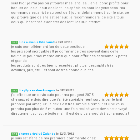
seul hic : je n'ai pas pu y trouver mes lentilles, j'en ai donc profité pour
troquer celles-ci pour des lentilles spéciales pour les yeux secs. ma
commande est arrivée au bout de 3 jours, délai annoncé sur le site, ce
qui prouve que ce site est sérieux. je recommanderai ce site à tous
ceux qui hésitent à s'acheter des lentilles sur internet.
nina a évalué Cdiscount
le
09/12/2010
5
/
5
je suis complètement fan de cette boutique !!!
les prix sont incroyables !! je commande très souvent dans cette
boutique pour moi même ainsi que pour offrir des cadeaux aux petits
et grands.
les produits sont très bien présentés : photos, descriptifs très
détaillés, prix, etc... et sont de très bonne qualités.
tbagfly a évalué Amaguiz
le
08/09/2013
5
/
5
j'ai effectué un devis auto pour ma peugeot 207 5
chevaux et je dois dire que j'ai été agréablement surpris par le tarif
proposé par amaguiz. le devis est très simple à remplir et il ne vous
prendra pas plus de 5 minutes. une fois réalisé votre devis est envoyé
directement sur votre boite mail, il est de plus enregistré sur amaguiz !
skaore a évalué Zalando
le
22/01/2012
5
/
5
je suis satisfaite de ma première commande chez