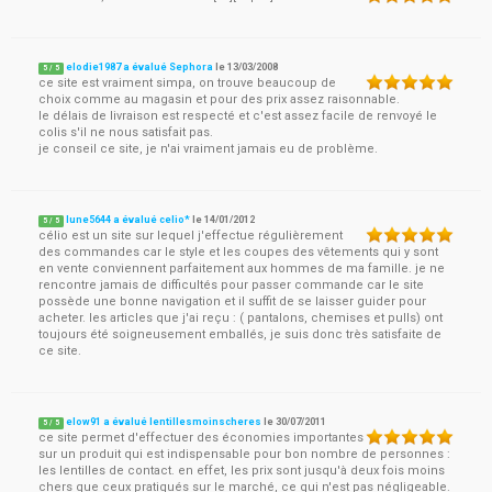
elodie1987 a évalué Sephora
le
13/03/2008
5
/
5
ce site est vraiment simpa, on trouve beaucoup de
choix comme au magasin et pour des prix assez raisonnable.
le délais de livraison est respecté et c'est assez facile de renvoyé le
colis s'il ne nous satisfait pas.
je conseil ce site, je n'ai vraiment jamais eu de problème.
lune5644 a évalué celio*
le
14/01/2012
5
/
5
célio est un site sur lequel j'effectue régulièrement
des commandes car le style et les coupes des vêtements qui y sont
en vente conviennent parfaitement aux hommes de ma famille. je ne
rencontre jamais de difficultés pour passer commande car le site
possède une bonne navigation et il suffit de se laisser guider pour
acheter. les articles que j'ai reçu : ( pantalons, chemises et pulls) ont
toujours été soigneusement emballés, je suis donc très satisfaite de
ce site.
elow91 a évalué lentillesmoinscheres
le
30/07/2011
5
/
5
ce site permet d'effectuer des économies importantes
sur un produit qui est indispensable pour bon nombre de personnes :
les lentilles de contact. en effet, les prix sont jusqu'à deux fois moins
chers que ceux pratiqués sur le marché, ce qui n'est pas négligeable.