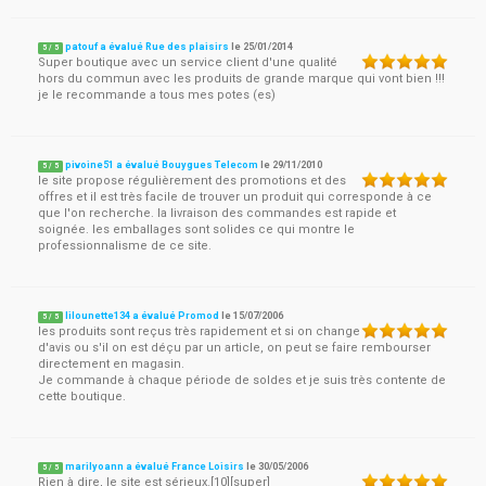
patouf a évalué Rue des plaisirs
le
25/01/2014
5
/
5
Super boutique avec un service client d'une qualité
hors du commun avec les produits de grande marque qui vont bien !!!
je le recommande a tous mes potes (es)
pivoine51 a évalué Bouygues Telecom
le
29/11/2010
5
/
5
le site propose régulièrement des promotions et des
offres et il est très facile de trouver un produit qui corresponde à ce
que l'on recherche. la livraison des commandes est rapide et
soignée. les emballages sont solides ce qui montre le
professionnalisme de ce site.
lilounette134 a évalué Promod
le
15/07/2006
5
/
5
les produits sont reçus très rapidement et si on change
d'avis ou s'il on est déçu par un article, on peut se faire rembourser
directement en magasin.
Je commande à chaque période de soldes et je suis très contente de
cette boutique.
marilyoann a évalué France Loisirs
le
30/05/2006
5
/
5
Rien à dire, le site est sérieux.[10][super]