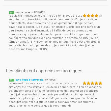
- par
carodav
le
06/10/2012
4
/ 5
je suis vraiment sous le charme du site "lilipouce" qui a
su créer un univers très poétique et bien remplis d'objets de déco
pour enfants, d'accessoires de la vie quotidienne (linge de bain,
bavoir, sac à goûter...), de jeux...l'originalité justifie des prix parfois un
peu élevés. je suis d'autant plus à l'affût de codes promos.c'est
comme ça que j'ai acheté une lampe à poser très mignonne (motif
souris) et très pratique avec ses roulettes, en promo de 10% (55€ en
temps normal). la livraison est un peu longue mais c'est bien précisé
sur le site. les descriptions des objets sont très soignées (j'ai pu
observer ma lampe sur 360°).
Les clients ont apprécié ces boutiques
ievy a évalué lastminute
le
01/04/2011
5
/
5
j'ai réservé des vacances une fois par le biais de ce
site et j'ai été très satisfaite. les détails concernant le lieu de vacances
étaient complets et ensuite les modalités de réservation étaient très
bien. j'ai reçu tout les documents par mail et ce très rapidement.
arrivée sur place, je n'ai pas été déçue, cela correspondait bien au
descriptif et je n'ai eut aucun soucis pour avoir mon logement ou
autre. c'est un site sérieux que je recommande.