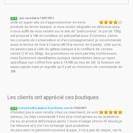
- par
carodav
le
13/01/2012
4
/ 5
voilà un super site où s'approvisionner en bons
produits du terroir basque. si vous voulez déguster un délicieux axoa,
il vous suffit de vous rendre sur le site de "petricorena". le pot de 750g
est proposé à 14€ et constitue un plat parfait pour 3 convives. j'aime
les conseils de conservation et d'accompagnement. je recommande
aussi la terrine de foie à l'izarra (4€10 la verrine de 6 parts). côté sucré,
ne passez pas à côté du gâteau basque à la confiture de cerises
noires (11€ les 550g). les promotions ne sont pas très nombreuses
mais facilement identifiables puisque rassemblées dans un rayon
spécifique (un coffret foie gras à 19,90€ au lieu de 24). la livraison est
assez rapide mais je regrette qu'il y ait un minimum de commande de
30€
Les clients ont apprécié ces boutiques
orchestre28 a évalué SonoVente.com
le
15/02/2011
5
/
5
n'hésitez pas à vous rendre chez ce marchand, ils sont
sérieux, j'ai déjà commandé 5 fois et je n'est jamais eu de problème.
j'ai eu un produit défectueux après 1 mois d'usage (micro hf shure),je
l'ai retourné et il me l'on échangé sans problème.
de plus avec le paiement received & paye, il n'y a pas de risque, car le