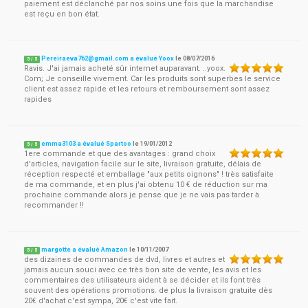
paiement est déclanché par nos soins une fois que la marchandise
est reçu en bon état.
Pereiraeva762@gmail.com
a évalué Yoox
le
08/07/2016
5
/
5
Ravis. J'ai jamais acheté sûr internet auparavant. ..yoox.
Com; Je conseille vivement. Car les produits sont superbes le service
client est assez rapide et les retours et remboursement sont assez
rapides
emma3103 a évalué Spartoo
le
19/01/2012
5
/
5
1ere commande et que des avantages : grand choix
d'articles, navigation facile sur le site, livraison gratuite, délais de
réception respecté et emballage "aux petits oignons" ! très satisfaite
de ma commande, et en plus j'ai obtenu 10 € de réduction sur ma
prochaine commande alors je pense que je ne vais pas tarder à
recommander !!
margotte a évalué Amazon
le
10/11/2007
5
/
5
des dizaines de commandes de dvd, livres et autres et
jamais aucun souci avec ce très bon site de vente, les avis et les
commentaires des utilisateurs aident à se décider et ils font très
souvent des opérations promotions. de plus la livraison gratuite dès
20€ d'achat c'est sympa, 20€ c'est vite fait.