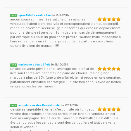
tigrou45140 a évalué Avis
le
21/07/2007
5
/
5
aucun souci sur mes réservations chez avis. les
véhicules étaient bien réservés et correspondaient bien au descriptif.
mode de paiement sécurisé. gain de temps qui évite un déplacement
pour une simple réservation. formidable en cas de déménagement
par exemple ou pour un gros achat prévu à l'avance mais impossible à
faire rentrer dans un véhicule. prix abordable parfois moins chers
qu'une livraison de magasin !!!!
machcotte a évalué Avis
le
01/10/2010
5
/
5
un site de vente privée donc l'avantage est le délai de
livraison ! après avoir acheté une paire de chaussures de grand
marque à plus de 60% (une vraie affaire), je l'ai reçue en une semaine,
parfaitement emballée et protégée ! un site très sérieux avec de belles
ventes toutes les semaines !
celinebc a évalué PriceMinister
le
22/11/2007
5
/
5
ce site est agréable à visiter. c'est un site où l'on peut
vendre des produits de toutes sortes, et en tant que vendeur on est
bien accompagné. les délais de livraison et l'emballage est difficile à
évaluer puisque les vendeurs sont des particuliers et tout cela varie
selon le vendeur.