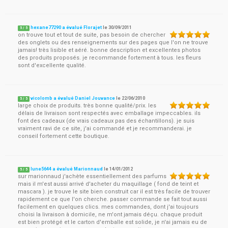
hexane77290 a évalué Florajet
le
30/09/2011
5
/
5
on trouve tout et tout de suite, pas besoin de chercher
des onglets ou des renseignements sur des pages que l'on ne trouve
jamais! très lisible et aéré. bonne description et excellentes photos
des produits proposés. je recommande fortement à tous. les fleurs
sont d'excellente qualité.
vicolomb a évalué Daniel Jouvance
le
22/06/2010
5
/
5
large choix de produits. très bonne qualité/prix. les
délais de livraison sont respectés avec emballage impeccables. ils
font des cadeaux (de vrais cadeaux pas des échantillons). je suis
vraiment ravi de ce site, j'ai commandé et je recommanderai. je
conseil fortement cette boutique.
lune5644 a évalué Marionnaud
le
14/01/2012
5
/
5
sur marionnaud j'achète essentiellement des parfums
mais il m'est aussi arrivé d'acheter du maquillage ( fond de teint et
mascara ). je trouve le site bien construit car il est très facile de trouver
rapidement ce que l'on cherche. passer commande se fait tout aussi
facilement en quelques clics. mes commandes, dont j'ai toujours
choisi la livraison à domicile, ne m'ont jamais déçu. chaque produit
est bien protégé et le carton d'emballe est solide, je n'ai jamais eu de