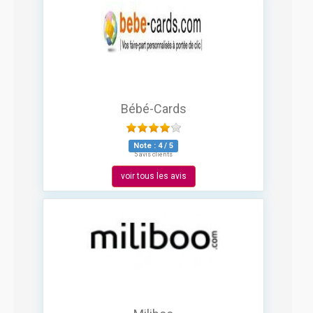
Bébé-Cards
Note :
4
/
5
5 avis clients
voir tous les avis