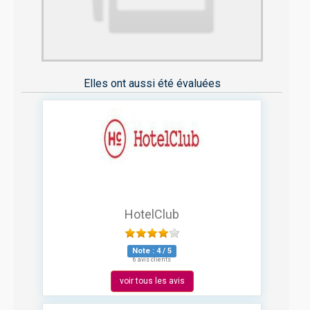
Elles ont aussi été évaluées
HotelClub
Note :
4
/
5
6 avis clients
voir tous les avis