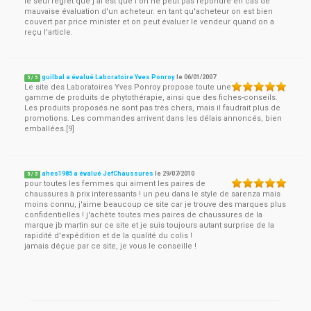
le seul regret que j'ai est que l'on ne peut pas répondre en cas de
mauvaise évaluation d'un acheteur. en tant qu'acheteur on est bien
couvert par price minister et on peut évaluer le vendeur quand on a
reçu l'article.
guilbal a évalué Laboratoire Yves Ponroy
le
06/01/2007
5
/
5
Le site des Laboratoires Yves Ponroy propose toute une
gamme de produits de phytothérapie, ainsi que des fiches-conseils.
Les produits proposés ne sont pas très chers, mais il faudrait plus de
promotions. Les commandes arrivent dans les délais annoncés, bien
emballées.[9]
ahes1985 a évalué JefChaussures
le
29/07/2010
5
/
5
pour toutes les femmes qui aiment les paires de
chaussures à prix interessants ! un peu dans le style de sarenza mais
moins connu, j'aime beaucoup ce site car je trouve des marques plus
confidentielles ! j'achète toutes mes paires de chaussures de la
marque jb martin sur ce site et je suis toujours autant surprise de la
rapidité d'expédition et de la qualité du colis !
jamais déçue par ce site, je vous le conseille !