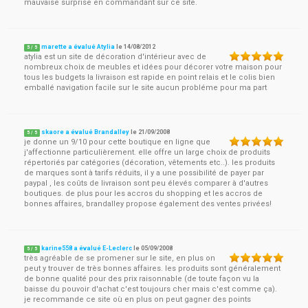
mauvaise surprise en commandant sur ce site.
marette a évalué Atylia
le
14/08/2012
5
/
5
atylia est un site de décoration d'intérieur avec de
nombreux choix de meubles et idées pour décorer votre maison pour
tous les budgets la livraison est rapide en point relais et le colis bien
emballé navigation facile sur le site aucun probléme pour ma part
skaore a évalué Brandalley
le
21/09/2008
5
/
5
je donne un 9/10 pour cette boutique en ligne que
j'affectionne particulièrement. elle offre un large choix de produits
répertoriés par catégories (décoration, vêtements etc..). les produits
de marques sont à tarifs réduits, il y a une possibilité de payer par
paypal , les coûts de livraison sont peu élevés comparer à d'autres
boutiques. de plus pour les accros du shopping et les accros de
bonnes affaires, brandalley propose également des ventes privées!
karine558 a évalué E-Leclerc
le
05/09/2008
5
/
5
très agréable de se promener sur le site, en plus on
peut y trouver de très bonnes affaires. les produits sont généralement
de bonne qualité pour des prix raisonnable (de toute façon vu la
baisse du pouvoir d'achat c'est toujours cher mais c'est comme ça).
je recommande ce site où en plus on peut gagner des points