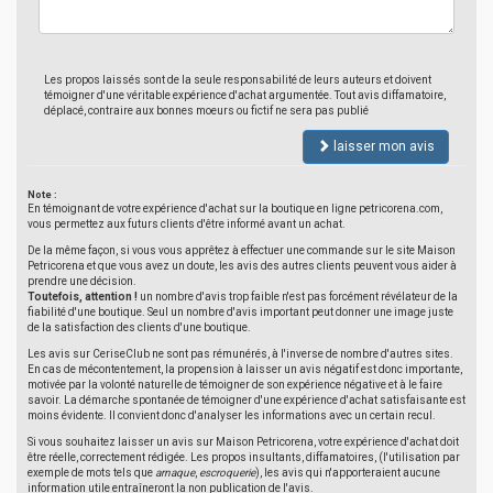
Les propos laissés sont de la seule responsabilité de leurs auteurs et doivent
témoigner d'une véritable expérience d'achat argumentée. Tout avis diffamatoire,
déplacé, contraire aux bonnes moeurs ou fictif ne sera pas publié
laisser mon avis
Note :
En témoignant de votre expérience d'achat sur la boutique en ligne petricorena.com,
vous permettez aux futurs clients d'être informé avant un achat.
De la même façon, si vous vous apprêtez à effectuer une commande sur le site Maison
Petricorena et que vous avez un doute, les avis des autres clients peuvent vous aider à
prendre une décision.
Toutefois, attention !
un nombre d'avis trop faible n'est pas forcément révélateur de la
fiabilité d'une boutique. Seul un nombre d'avis important peut donner une image juste
de la satisfaction des clients d'une boutique.
Les avis sur CeriseClub ne sont pas rémunérés, à l'inverse de nombre d'autres sites.
En cas de mécontentement, la propension à laisser un avis négatif est donc importante,
motivée par la volonté naturelle de témoigner de son expérience négative et à le faire
savoir. La démarche spontanée de témoigner d'une expérience d'achat satisfaisante est
moins évidente. Il convient donc d'analyser les informations avec un certain recul.
Si vous souhaitez laisser un avis sur Maison Petricorena, votre expérience d'achat doit
être réelle, correctement rédigée. Les propos insultants, diffamatoires, (l'utilisation par
exemple de mots tels que
arnaque
,
escroquerie
), les avis qui n'apporteraient aucune
information utile entraîneront la non publication de l'avis.